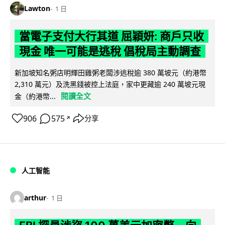
Lawton
1 日
當電子支付大行其道 屈穎妍: 商戶只收
現金 唯一可能是逃稅 倡稅局主動調查
新加坡知名粥店明輝田雞粥老闆涉逃稅逾 380 萬坡元（約港幣
2,310 萬元）及洗黑錢被控上法庭，家中更藏逾 240 萬坡元現
閱讀全文
金（約港幣...
906
575
分享
↗
人工智能
arthur
1 日