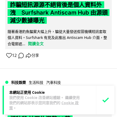
詐騙短訊源源不絕背後是個人資料外
洩 Surfshark Antiscam Hub 由源頭
減少數據曝光
隨著香港釣魚騙案大幅上升，騙徒大量發送假冒機構短訊套取
個人資料。Surfshark 有見及此推出 Antiscam Hub 介面，整
閱讀全文
合電郵遮...
12
分享
科技娛樂
生活科技
汽車科技
本網站正使用 Cookie
Vin
1 日
我們使用 Cookie 改善網站體驗。 繼續使用
我們的網站即表示您同意我們的
Cookie 政
策
。
Tesla 無預警推出兒童車 無電池電機一