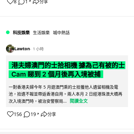
8
1
分享
↗
科技娛樂
生活娛樂
城中熱話
Lawton
1 小時
港夫婦澳門的士拾相機 據為己有被的士
Cam 睇到 2 個月後再入境被捕
一對香港夫婦今年 5 月遊澳門乘的士拾獲他人遺留相機及電
池，拾遺不報並帶返香港自用。兩人本月 2 日經港珠澳大橋再
閱讀全文
次入境澳門時，被治安警察局...
156
19
分享
↗