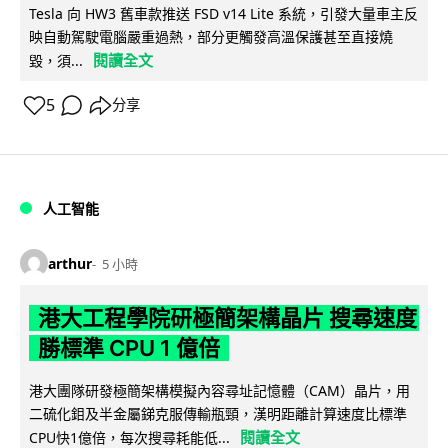
Tesla 向 HW3 舊車款推送 FSD v14 Lite 系統，引發大量車主反
映自動駕駛電腦嚴重過熱，部分更觸發高溫保護甚至直接燒
閱讀全文
毀，須...
5
分享
人工智能
arthur
5 小時
港大工程學院研極簡架構晶片 搜尋速度
勝標準 CPU 1 億倍
港大團隊研發極簡架構模擬內容尋址記憶體（CAM）晶片，用
二硫化鉬及半金屬銻克服傳輸瓶頸，漢明距離計算速度比標準
閱讀全文
CPU快1億倍，每次搜尋耗能低...