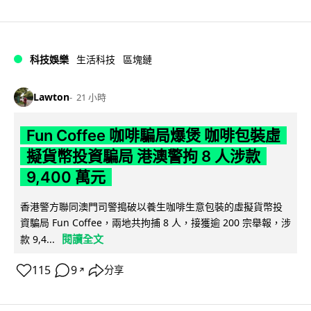
科技娛樂
生活科技
區塊鏈
Lawton
21 小時
Fun Coffee 咖啡騙局爆煲 咖啡包裝虛
擬貨幣投資騙局 港澳警拘 8 人涉款
9,400 萬元
香港警方聯同澳門司警搗破以養生咖啡生意包裝的虛擬貨幣投
資騙局 Fun Coffee，兩地共拘捕 8 人，接獲逾 200 宗舉報，涉
閱讀全文
款 9,4...
115
9
分享
↗