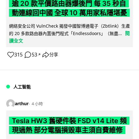
逾 20 款平價路由器爆後門 每 35 秒自
動連線回中國 全球 10 萬用家私隱堪憂
網絡安全公司 VulnCheck 揭發中國智博通電子（Zbtlink）生產
閱
的 20 多款路由器內置後門程式「Endlessdoors」（無盡...
讀全文
315
53
分享
↗
人工智能
arthur
4 小時
Tesla HW3 舊硬件裝 FSD v14 Lite 頻
現過熱 部分電腦損毀車主須自費維修