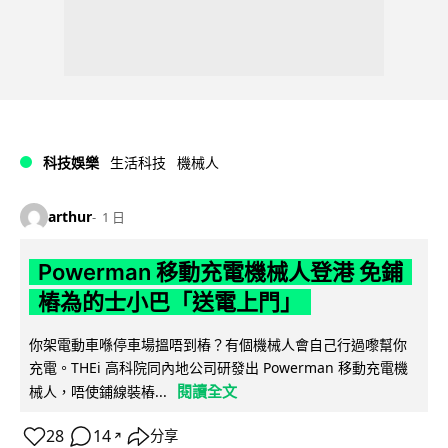
科技娛樂
生活科技
機械人
arthur
1 日
Powerman 移動充電機械人登港 免鋪
樁為的士小巴「送電上門」
你架電動車喺停車場搵唔到樁？有個機械人會自己行過嚟幫你
充電。THEi 高科院同內地公司研發出 Powerman 移動充電機
閱讀全文
械人，唔使鋪線裝樁...
28
14
分享
↗