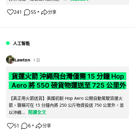
241
55
分享
↗
人工智能
Lawton
1 日
貨運火箭 沖繩飛台灣僅需 15 分鐘 Hop
Aero 將 550 磅貨物運送至 725 公里外
【真正用火箭送貨】美國初創 Hop Aero 公開自動駕駛貨運火
箭，聲稱可在 15 分鐘內將 250 公斤物資投送 750 公里外，並
閱讀全文
以沖繩...
51
6
分享
↗