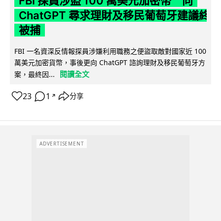
FBI 探員涉盜 100 萬美元加密幣 向
ChatGPT 尋求理財及移民葡萄牙建議終
被捕
FBI 一名資深反情報探員涉嫌利用職務之便盜取敵對國家近 100
萬美元加密貨幣，事後更向 ChatGPT 諮詢理財及移民葡萄牙方
閱讀全文
案，最終因...
23
1
分享
↗
ADVERTISEMENT