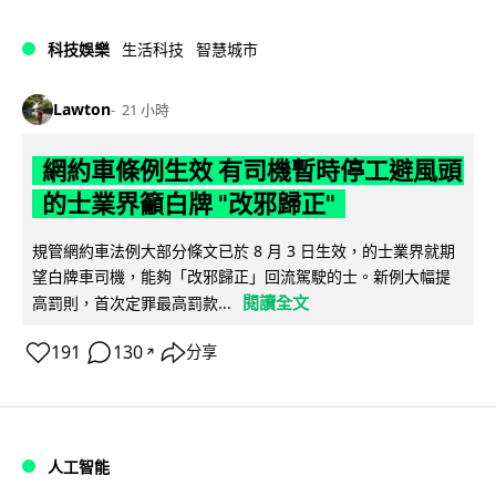
科技娛樂
生活科技
智慧城市
Lawton
21 小時
網約車條例生效 有司機暫時停工避風頭
的士業界籲白牌 "改邪歸正"
規管網約車法例大部分條文已於 8 月 3 日生效，的士業界就期
望白牌車司機，能夠「改邪歸正」回流駕駛的士。新例大幅提
閱讀全文
高罰則，首次定罪最高罰款...
191
130
分享
↗
人工智能