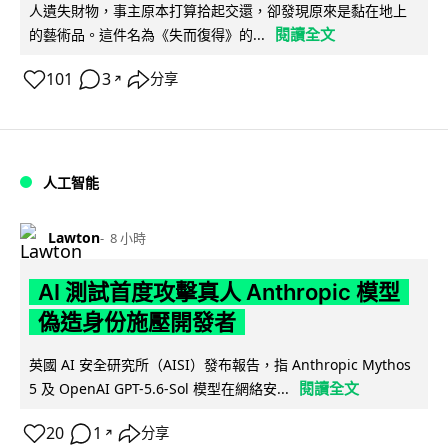
人遺失財物，事主原本打算拾起交還，卻發現原來是黏在地上
閱讀全文
的藝術品。這件名為《失而復得》的...
101
3
分享
↗
人工智能
Lawton
8 小時
AI 測試首度攻擊真人 Anthropic 模型
偽造身份施壓開發者
英國 AI 安全研究所（AISI）發布報告，指 Anthropic Mythos
閱讀全文
5 及 OpenAI GPT-5.6-Sol 模型在網絡安...
20
1
分享
↗