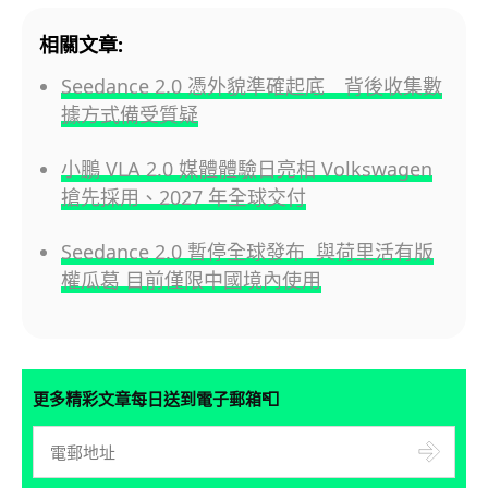
相關文章:
Seedance 2.0 憑外貌準確起底 背後收集數
據方式備受質疑
小鵬 VLA 2.0 媒體體驗日亮相 Volkswagen
搶先採用、2027 年全球交付
Seedance 2.0 暫停全球發布 與荷里活有版
權瓜葛 目前僅限中國境內使用
📮
更多精彩文章每日送到電子郵箱