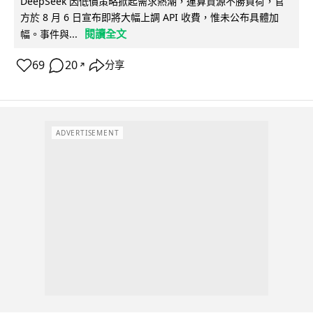
DeepSeek 因低價策略掀起需求熱潮，運算資源不勝負荷，官
方於 8 月 6 日宣布即將大幅上調 API 收費，惟未公布具體加
閱讀全文
幅。事件與...
69
20
分享
↗
ADVERTISEMENT