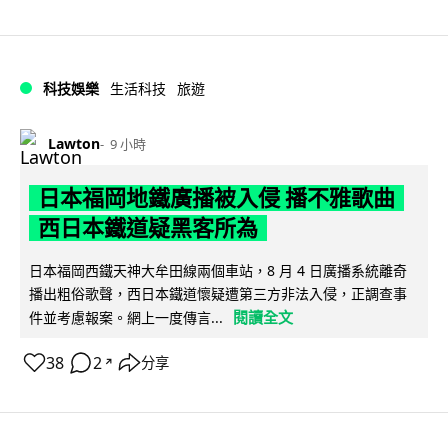
科技娛樂
生活科技
旅遊
Lawton
9 小時
日本福岡地鐵廣播被入侵 播不雅歌曲
西日本鐵道疑黑客所為
日本福岡西鐵天神大牟田線兩個車站，8 月 4 日廣播系統離奇
播出粗俗歌聲，西日本鐵道懷疑遭第三方非法入侵，正調查事
閱讀全文
件並考慮報案。網上一度傳言...
38
2
分享
↗