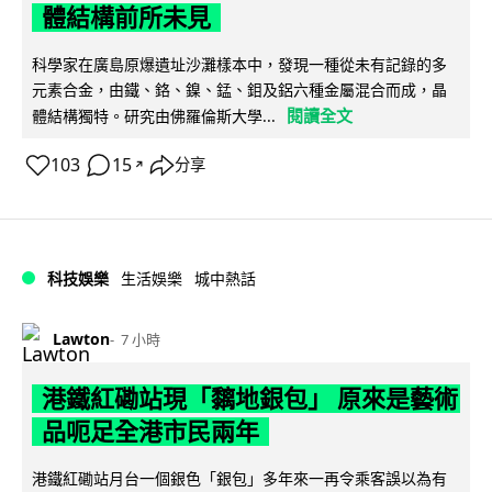
體結構前所未見
科學家在廣島原爆遺址沙灘樣本中，發現一種從未有記錄的多
元素合金，由鐵、鉻、鎳、錳、鉬及鋁六種金屬混合而成，晶
閱讀全文
體結構獨特。研究由佛羅倫斯大學...
103
15
分享
↗
科技娛樂
生活娛樂
城中熱話
Lawton
7 小時
港鐵紅磡站現「黐地銀包」 原來是藝術
品呃足全港市民兩年
港鐵紅磡站月台一個銀色「銀包」多年來一再令乘客誤以為有