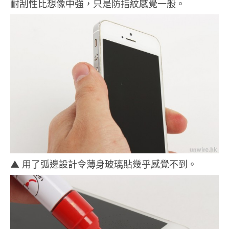
耐刮性比想像中強，只是防指紋感覺一般。
▲ 用了弧邊設計令薄身玻璃貼幾乎感覺不到。