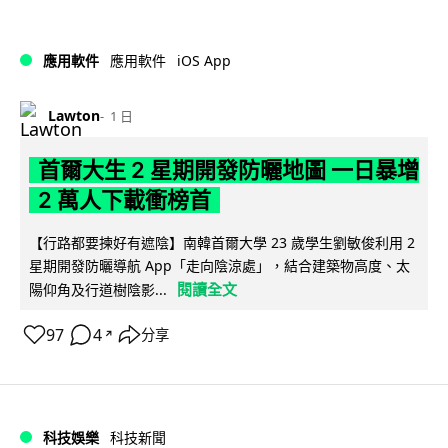
iOS App
應用軟件
應用軟件
Lawton
1 日
首爾大生 2 星期開發防曬地圖 一日暴增
2 萬人下載衝榜首
【行路都要揀好有遮陰】南韓首爾大學 23 歲學生劉敏俊利用 2
星期開發防曬導航 App「走向陰涼處」，結合建築物高度、太
閱讀全文
陽仰角及行道樹陰影...
97
4
分享
↗
科技娛樂
科技新聞