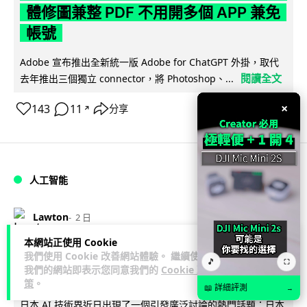
體修圖兼整 PDF 不用開多個 APP 兼免
帳號
Adobe 宣布推出全新統一版 Adobe for ChatGPT 外掛，取代
閱讀全文
去年推出三個獨立 connector，將 Photoshop、...
×
143
11
分享
↗
人工智能
Lawton
2 日
本網站正使用 Cookie
日本偶像零編程知識 靠 AI 搞了一整個
我們使用 Cookie 改善網站體驗。 繼續使用
🎵
⛶
我們的網站即表示您同意我們的
Cookie 政
直播系統 在日本技術界成為話題
策
。
📖 詳細評測
→
日本 AI 技術界近日出現了一個引發廣泛討論的熱門話題：日本