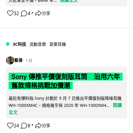
大批車主不滿。BMW 早...
32
4
分享
↗
3C科技
流動音樂
音樂耳機
藍骨
1 日
Sony 傳推平價復刻版耳筒 沿用六年
舊款規格挑戰加價潮
最近有爆料指 Sony 計劃於 9 月 7 日推出平價復刻版降噪耳機
閱讀
WH-1000XM4C，規格幾乎與 2020 年 WH-1000XM4...
全文
24
8
分享
↗