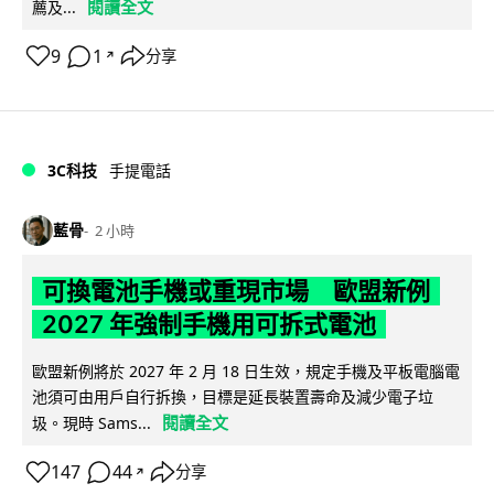
閱讀全文
薦及...
9
1
分享
↗
3C科技
手提電話
藍骨
2 小時
可換電池手機或重現市場 歐盟新例
2027 年強制手機用可拆式電池
歐盟新例將於 2027 年 2 月 18 日生效，規定手機及平板電腦電
池須可由用戶自行拆換，目標是延長裝置壽命及減少電子垃
閱讀全文
圾。現時 Sams...
147
44
分享
↗