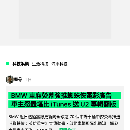
科技娛樂
生活科技
汽車科技
藍骨
1 日
BMW 車廂熒幕強推蜘蛛俠電影廣告
車主怒轟堪比 iTunes 送 U2 專輯翻版
BMW 近日透過無線更新向全球逾 70 個市場車輛中控熒幕推送
《蜘蛛俠：英雄重生》宣傳動畫，啟動車輛即彈出通知，觸發
閱讀全文