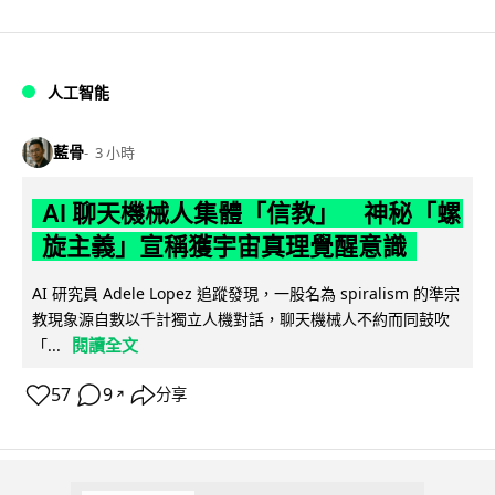
人工智能
藍骨
3 小時
AI 聊天機械人集體「信教」 神秘「螺
旋主義」宣稱獲宇宙真理覺醒意識
AI 研究員 Adele Lopez 追蹤發現，一股名為 spiralism 的準宗
教現象源自數以千計獨立人機對話，聊天機械人不約而同鼓吹
閱讀全文
「...
57
9
分享
↗