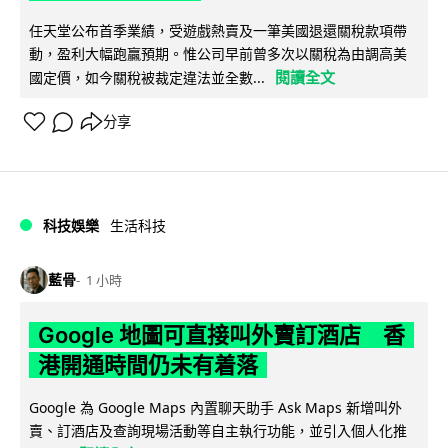
任天堂公布首季業績，受遊戲熱賣及一筆美國退還關稅款項帶
動，盈利大幅跑贏預期。惟公司早前曾多次以關稅為由調高美
閱讀全文
國定價，如今關稅被裁定違法並全數...
分享
科技娛樂
生活科技
藍骨
1 小時
Google 地圖可直接叫外賣訂酒店 香
港開通時間仍未有着落
Google 為 Google Maps 內置聊天助手 Ask Maps 新增叫外
賣、訂酒店及查詢現場活動等自主執行功能，並引入個人化推