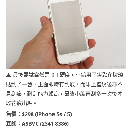
▲ 最後要試當然是 9H 硬度，小編用了鎖匙在玻璃
貼刮了一會，正面即時冇刮痕，而印上指紋後亦不
見刮痕，耐刮能力頗高，最終小編再刮多一次後才
輕花痕出現。
售價：$298 (iPhone 5s / 5)
查詢：ASBVC (2341 8386)