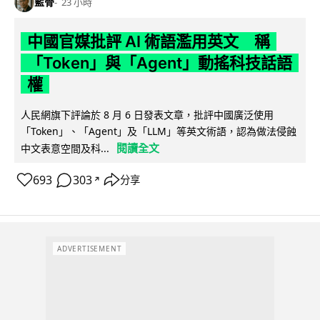
藍骨
23 小時
中國官媒批評 AI 術語濫用英文 稱
「Token」與「Agent」動搖科技話語
權
人民網旗下評論於 8 月 6 日發表文章，批評中國廣泛使用
「Token」、「Agent」及「LLM」等英文術語，認為做法侵蝕
閱讀全文
中文表意空間及科...
693
303
分享
↗
ADVERTISEMENT