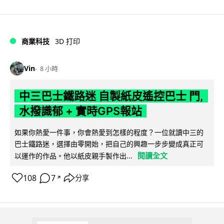
商業科技
3D 打印
Vin
8 小時
中三巴士鐵路迷 自製紙皮遙控巴士 門,
水撥識郁 + 實時GPS報站
如果你熱愛一件事，你會熱愛到怎樣的程度？一位就讀中三的
巴士鐵路迷，選擇由零開始，把自己的興趣一步步變成真正可
閱讀全文
以運作的作品。他以紙皮親手製作出...
108
7
分享
↗