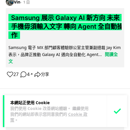
Vin
1 日
Samsung 展示 Galaxy AI 新方向 未來
手機毋須輸入文字 轉向 Agent 全自動操
作
Samsung 電子 MX 部門顧客體驗辦公室主管兼副總裁 Jay Kim
閱讀全
表示，品牌正推動 Galaxy AI 邁向全自動化 Agent...
文
27
4
分享
↗
本網站正使用 Cookie
科技娛樂
生活娛樂
城中熱話
我們使用 Cookie 改善網站體驗。 繼續使用
我們的網站即表示您同意我們的
Cookie 政
策
。
Lawton
1 日