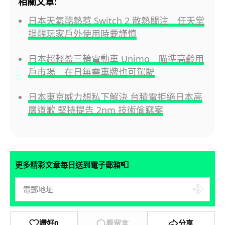
相關文章:
日本天氣酷熱惹 Switch 2 散熱關注 任天堂
提醒玩家戶外使用時要謹慎
日本超輕盈三輪電動車 Unimo 瞄準高齡用
戶市場 在日無需車牌也可駕駛
日本東京威力想私下解決 台積電拒絕日本高
層道歉 堅持提告 2nm 技術偷竊案
📮
更多精彩文章每日送到電子郵箱
讚好
0
看留言
分享