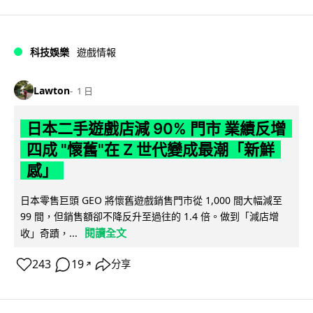
科技娛樂
遊戲情報
Lawton
1 日
日本二手遊戲店減 90% 門市 業績反增
四成 "懷舊"在 Z 世代變成最潮「新鮮
感」
日本零售巨頭 GEO 將懷舊遊戲銷售門市從 1,000 間大幅減至
99 間，但銷售額卻不降反升至過往的 1.4 倍。做到「減店增
閱讀全文
收」奇蹟，...
243
19
分享
↗