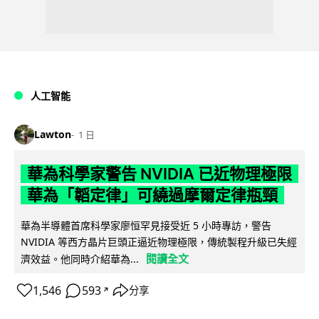
人工智能
Lawton
1 日
華為科學家警告 NVIDIA 已近物理極限
華為「韜定律」可繞過摩爾定律瓶頸
華為半導體首席科學家廖恒罕見接受近 5 小時專訪，警告
NVIDIA 等西方晶片巨頭正逼近物理極限，傳統製程升級已失經
閱讀全文
濟效益。他同時介紹華為...
1,546
593
分享
↗