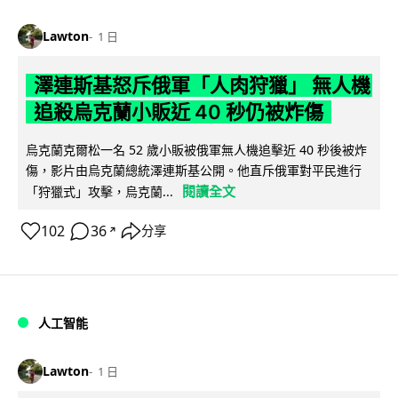
Lawton
1 日
澤連斯基怒斥俄軍「人肉狩獵」 無人機
追殺烏克蘭小販近 40 秒仍被炸傷
烏克蘭克爾松一名 52 歲小販被俄軍無人機追擊近 40 秒後被炸
傷，影片由烏克蘭總統澤連斯基公開。他直斥俄軍對平民進行
閱讀全文
「狩獵式」攻擊，烏克蘭...
102
36
分享
↗
人工智能
Lawton
1 日