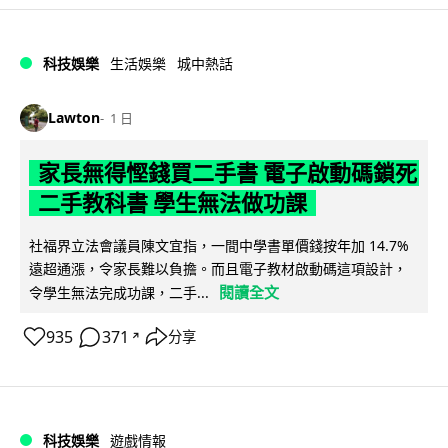
科技娛樂
生活娛樂
城中熱話
Lawton
1 日
家長無得慳錢買二手書 電子啟動碼鎖死
二手教科書 學生無法做功課
社福界立法會議員陳文宜指，一間中學書單價錢按年加 14.7%
遠超通漲，令家長難以負擔。而且電子教材啟動碼這項設計，
閱讀全文
令學生無法完成功課，二手...
935
371
分享
↗
科技娛樂
遊戲情報