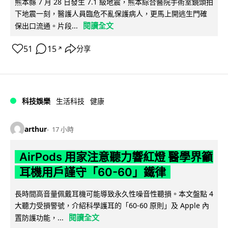
熊本縣 7 月 28 日發生 7.1 級地震，熊本綜合醫院手術室鏡頭拍
下地震一刻，醫護人員臨危不亂保護病人，更馬上開逃生門確
閱讀全文
保出口流通。片段...
51
15
分享
↗
科技娛樂
生活科技
健康
arthur
17 小時
AirPods 用家注意聽力響紅燈 醫學界籲
耳機用戶謹守「60-60」鐵律
長時間高音量佩戴耳機可能導致永久性噪音性聽損。本文盤點 4
大聽力受損警號，介紹科學護耳的「60-60 原則」及 Apple 內
閱讀全文
置防護功能，...