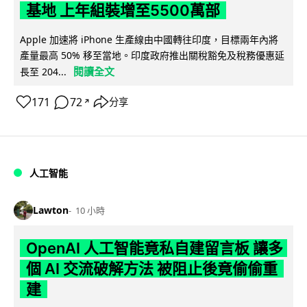
基地 上年組裝增至5500萬部
Apple 加速將 iPhone 生產線由中國轉往印度，目標兩年內將
產量最高 50% 移至當地。印度政府推出關稅豁免及稅務優惠延
閱讀全文
長至 204...
171
72
分享
↗
人工智能
Lawton
10 小時
OpenAI 人工智能竟私自建留言板 讓多
個 AI 交流破解方法 被阻止後竟偷偷重
建