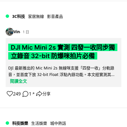
3C科技
家居無線
影音產品
Vin
1 日
DJI Mic Mini 2s 實測 四發一收同步獨
立錄音 32-bit 防爆咪拍片必備
DJI 最新推出的 Mic Mini 2s 無線咪支援「四發一收」分軌錄
音，並首度下放 32-bit Float 浮點內錄功能。本文經實測其...
閱讀全文
249
1
分享
↗
科技娛樂
生活娛樂
城中熱話