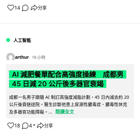
14
分享
人工智能
arthur
18 小時
AI 減肥餐單配合高強度操練 成都男
45 日減 20 公斤後多器官衰竭
成都一名男子跟隨 AI 制訂高強度減脂計劃，45 日內減去約 20
公斤後昏迷送院。醫生診斷他患上尿源性膿毒症、膿毒性休克
閱讀全文
及多器官功能障礙。...
18
4
分享
↗