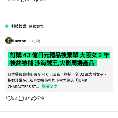
科技娛樂
影視娛樂
Lawton
13 小時
訂購 43 億日元精品後棄單 大阪女 2 年
後終被捕 涉海賊王,火影周邊產品
日本警視廳神田署 8 月 6 日公布，拘捕一名 32 歲大阪女子，
指她涉嫌在出版巨頭集英社旗下官方網店「JUMP
閱讀全文
CHARACTERS ST...
52
8
分享
↗