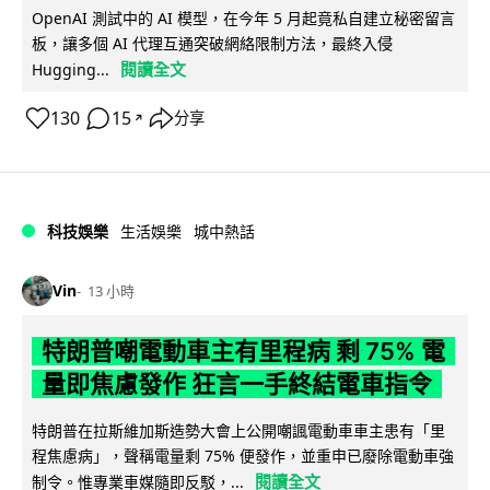
OpenAI 測試中的 AI 模型，在今年 5 月起竟私自建立秘密留言
板，讓多個 AI 代理互通突破網絡限制方法，最終入侵
閱讀全文
Hugging...
130
15
分享
↗
科技娛樂
生活娛樂
城中熱話
Vin
13 小時
特朗普嘲電動車主有里程病 剩 75% 電
量即焦慮發作 狂言一手終結電車指令
特朗普在拉斯維加斯造勢大會上公開嘲諷電動車車主患有「里
程焦慮病」，聲稱電量剩 75% 便發作，並重申已廢除電動車強
閱讀全文
制令。惟專業車媒隨即反駁，...