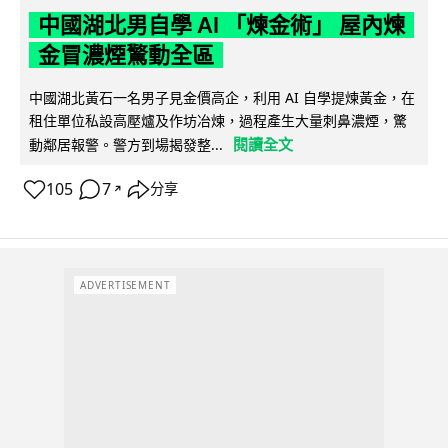
中國湖北男自學 AI 「煉金術」 屋內煉
金冒濃煙驚動全區
中國湖北黃石一名男子見金價高企，利用 AI 自學提煉黃金，在
租住單位私設高壓爐及作坊冶煉，過程產生大量刺鼻濃煙，驚
閱讀全文
動鄰居報警。警方到場揭發整...
105
7
分享
↗
ADVERTISEMENT