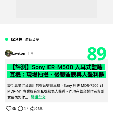
3C科技
流動音樂
89
Lawton
1 日
【評測】Sony IER-M500 入耳式監聽
耳機：現場拍攝、後製監聽與人聲利器
談到專業混音專用的聲音監聽耳機，Sony 經典 MDR-7506 到
MDR-M1 專業錄音室耳機都為人熟悉。而現在舞台製作者與創
閱讀全文
意影像製作...
36
4
分享
↗