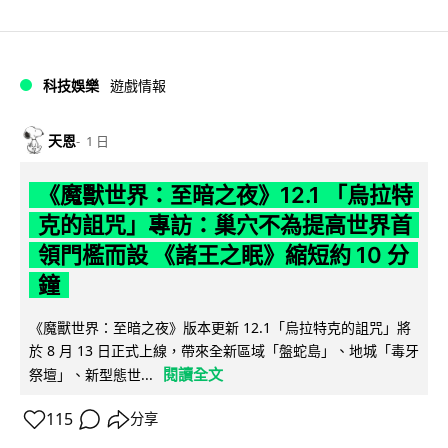
科技娛樂
遊戲情報
天恩
1 日
《魔獸世界：至暗之夜》12.1 「烏拉特
克的詛咒」專訪：巢穴不為提高世界首
領門檻而設 《諸王之眠》縮短約 10 分
鐘
《魔獸世界：至暗之夜》版本更新 12.1「烏拉特克的詛咒」將
於 8 月 13 日正式上線，帶來全新區域「盤蛇島」、地城「毒牙
閱讀全文
祭壇」、新型態世...
115
分享