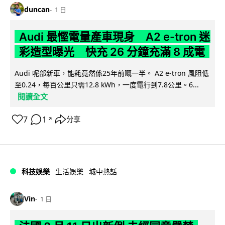
duncan
1 日
Audi 最慳電量產車現身 A2 e-tron 迷
彩造型曝光 快充 26 分鐘充滿 8 成電
Audi 呢部新車，能耗竟然係25年前嘅一半。 A2 e-tron 風阻低
至0.24，每百公里只需12.8 kWh，一度電行到7.8公里。6...
閱讀全文
7
1
分享
↗
科技娛樂
生活娛樂
城中熱話
Vin
1 日