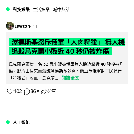
科技娛樂
生活娛樂
城中熱話
Lawton
1 日
澤連斯基怒斥俄軍「人肉狩獵」 無人機
追殺烏克蘭小販近 40 秒仍被炸傷
烏克蘭克爾松一名 52 歲小販被俄軍無人機追擊近 40 秒後被炸
傷，影片由烏克蘭總統澤連斯基公開。他直斥俄軍對平民進行
閱讀全文
「狩獵式」攻擊，烏克蘭...
102
36
分享
↗
人工智能