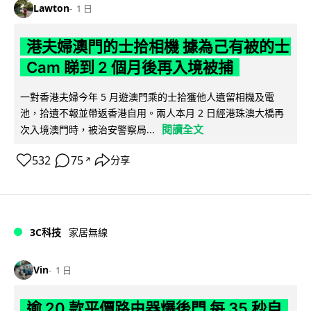
Lawton
1 日
港夫婦澳門的士拾相機 據為己有被的士
Cam 睇到 2 個月後再入境被捕
一對香港夫婦今年 5 月遊澳門乘的士拾獲他人遺留相機及電
池，拾遺不報並帶返香港自用。兩人本月 2 日經港珠澳大橋再
閱讀全文
次入境澳門時，被治安警察局...
532
75
分享
↗
3C科技
家居無線
Vin
1 日
逾 20 款平價路由器爆後門 每 35 秒自