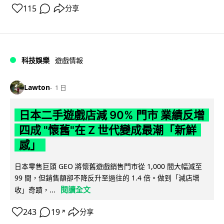
115
分享
科技娛樂
遊戲情報
Lawton
1 日
日本二手遊戲店減 90% 門市 業績反增
四成 "懷舊"在 Z 世代變成最潮「新鮮
感」
日本零售巨頭 GEO 將懷舊遊戲銷售門市從 1,000 間大幅減至
99 間，但銷售額卻不降反升至過往的 1.4 倍。做到「減店增
閱讀全文
收」奇蹟，...
243
19
分享
↗