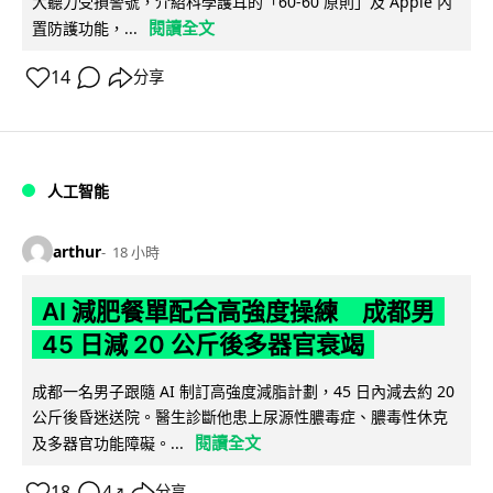
大聽力受損警號，介紹科學護耳的「60-60 原則」及 Apple 內
閱讀全文
置防護功能，...
14
分享
人工智能
arthur
18 小時
AI 減肥餐單配合高強度操練 成都男
45 日減 20 公斤後多器官衰竭
成都一名男子跟隨 AI 制訂高強度減脂計劃，45 日內減去約 20
公斤後昏迷送院。醫生診斷他患上尿源性膿毒症、膿毒性休克
閱讀全文
及多器官功能障礙。...
18
4
分享
↗