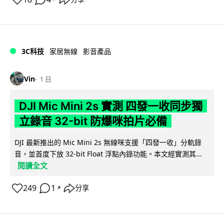
3C科技
家居無線
影音產品
Vin
1 日
DJI Mic Mini 2s 實測 四發一收同步獨
立錄音 32-bit 防爆咪拍片必備
DJI 最新推出的 Mic Mini 2s 無線咪支援「四發一收」分軌錄
音，並首度下放 32-bit Float 浮點內錄功能。本文經實測其...
閱讀全文
249
1
分享
↗