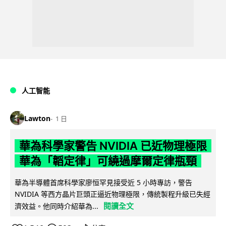
人工智能
Lawton
1 日
華為科學家警告 NVIDIA 已近物理極限
華為「韜定律」可繞過摩爾定律瓶頸
華為半導體首席科學家廖恒罕見接受近 5 小時專訪，警告
NVIDIA 等西方晶片巨頭正逼近物理極限，傳統製程升級已失經
閱讀全文
濟效益。他同時介紹華為...