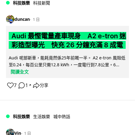
科技娛樂
科技新聞
duncan
1 日
Audi 最慳電量產車現身 A2 e-tron 迷
彩造型曝光 快充 26 分鐘充滿 8 成電
Audi 呢部新車，能耗竟然係25年前嘅一半。 A2 e-tron 風阻低
至0.24，每百公里只需12.8 kWh，一度電行到7.8公里。6...
閱讀全文
7
1
分享
↗
科技娛樂
生活娛樂
城中熱話
Vin
1 日