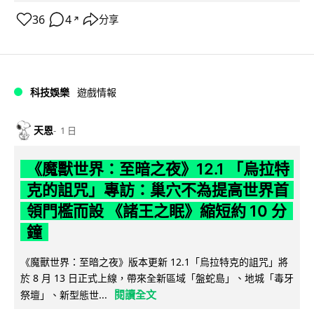
36
4
分享
↗
科技娛樂
遊戲情報
天恩
1 日
《魔獸世界：至暗之夜》12.1 「烏拉特
克的詛咒」專訪：巢穴不為提高世界首
領門檻而設 《諸王之眠》縮短約 10 分
鐘
《魔獸世界：至暗之夜》版本更新 12.1「烏拉特克的詛咒」將
於 8 月 13 日正式上線，帶來全新區域「盤蛇島」、地城「毒牙
閱讀全文
祭壇」、新型態世...