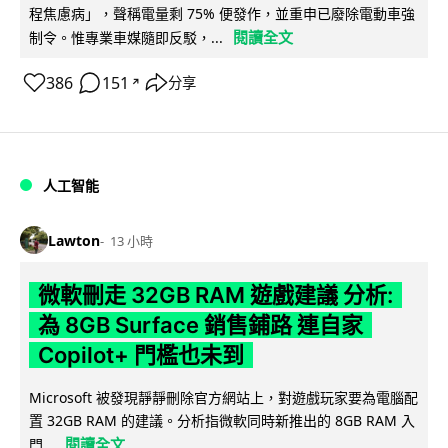
程焦慮病」，聲稱電量剩 75% 便發作，並重申已廢除電動車強
閱讀全文
制令。惟專業車媒隨即反駁，...
386
151
分享
↗
人工智能
Lawton
13 小時
微軟刪走 32GB RAM 遊戲建議 分析:
為 8GB Surface 銷售鋪路 連自家
Copilot+ 門檻也未到
Microsoft 被發現靜靜刪除官方網站上，對遊戲玩家要為電腦配
置 32GB RAM 的建議。分析指微軟同時新推出的 8GB RAM 入
閱讀全文
門...