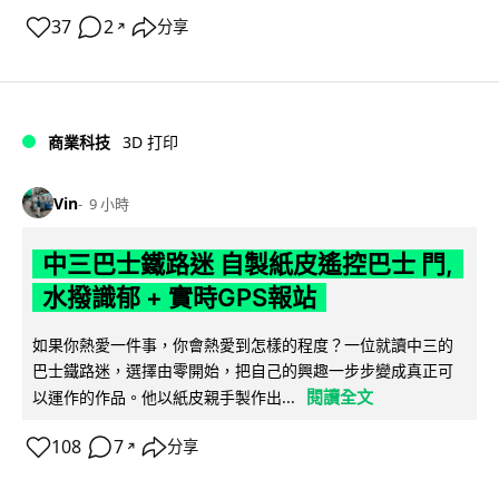
37
2
分享
↗
商業科技
3D 打印
Vin
9 小時
中三巴士鐵路迷 自製紙皮遙控巴士 門,
水撥識郁 + 實時GPS報站
如果你熱愛一件事，你會熱愛到怎樣的程度？一位就讀中三的
巴士鐵路迷，選擇由零開始，把自己的興趣一步步變成真正可
閱讀全文
以運作的作品。他以紙皮親手製作出...
108
7
分享
↗