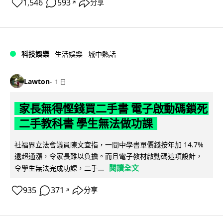
1,546
593
分享
↗
科技娛樂
生活娛樂
城中熱話
Lawton
1 日
家長無得慳錢買二手書 電子啟動碼鎖死
二手教科書 學生無法做功課
社福界立法會議員陳文宜指，一間中學書單價錢按年加 14.7%
遠超通漲，令家長難以負擔。而且電子教材啟動碼這項設計，
閱讀全文
令學生無法完成功課，二手...
935
371
分享
↗