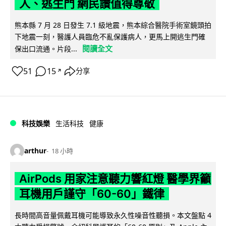
人、逃生門 網民讚值得尊敬
熊本縣 7 月 28 日發生 7.1 級地震，熊本綜合醫院手術室鏡頭拍
下地震一刻，醫護人員臨危不亂保護病人，更馬上開逃生門確
閱讀全文
保出口流通。片段...
51
15
分享
↗
科技娛樂
生活科技
健康
arthur
18 小時
AirPods 用家注意聽力響紅燈 醫學界籲
耳機用戶謹守「60-60」鐵律
長時間高音量佩戴耳機可能導致永久性噪音性聽損。本文盤點 4