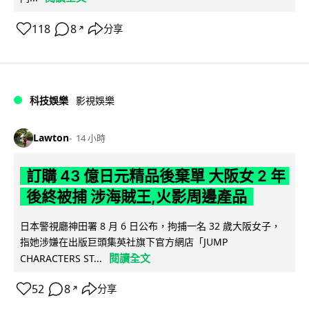
118
8
分享
↗
科技娛樂
影視娛樂
Lawton
14 小時
訂購 43 億日元精品後棄單 大阪女 2 年
後終被捕 涉海賊王,火影周邊產品
日本警視廳神田署 8 月 6 日公布，拘捕一名 32 歲大阪女子，
指她涉嫌在出版巨頭集英社旗下官方網店「JUMP
閱讀全文
CHARACTERS ST...
52
8
分享
↗