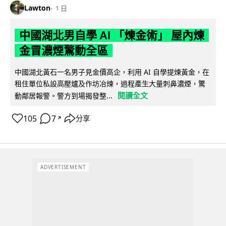
Lawton
1 日
中國湖北男自學 AI 「煉金術」 屋內煉
金冒濃煙驚動全區
中國湖北黃石一名男子見金價高企，利用 AI 自學提煉黃金，在
租住單位私設高壓爐及作坊冶煉，過程產生大量刺鼻濃煙，驚
閱讀全文
動鄰居報警。警方到場揭發整...
105
7
分享
↗
ADVERTISEMENT