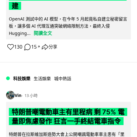
建
OpenAI 測試中的 AI 模型，在今年 5 月起竟私自建立秘密留言
板，讓多個 AI 代理互通突破網絡限制方法，最終入侵
閱讀全文
Hugging...
130
15
分享
↗
科技娛樂
生活娛樂
城中熱話
Vin
13 小時
特朗普嘲電動車主有里程病 剩 75% 電
量即焦慮發作 狂言一手終結電車指令
特朗普在拉斯維加斯造勢大會上公開嘲諷電動車車主患有「里