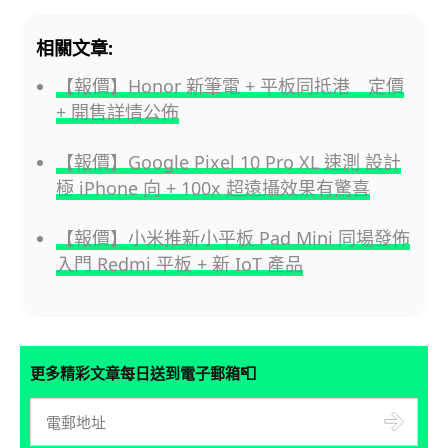
相關文章:
【報價】Honor 新筆電 + 平板同抵港 定價
+ 開售詳情公佈
【報價】Google Pixel 10 Pro XL 速測 設計
極 iPhone 向 + 100x 超遠攝效果有驚喜
【報價】小米推新小平板 Pad Mini 同場發佈
入門 Redmi 平板 + 新 IoT 產品
📮
更多精彩文章每日送到電子郵箱