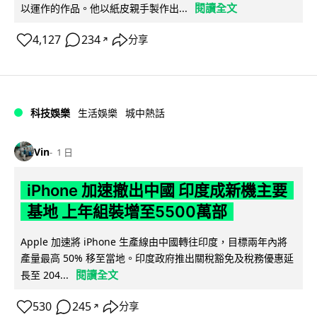
閱讀全文
以運作的作品。他以紙皮親手製作出...
4,127
234
分享
↗
科技娛樂
生活娛樂
城中熱話
Vin
1 日
iPhone 加速撤出中國 印度成新機主要
基地 上年組裝增至5500萬部
Apple 加速將 iPhone 生產線由中國轉往印度，目標兩年內將
產量最高 50% 移至當地。印度政府推出關稅豁免及稅務優惠延
閱讀全文
長至 204...
530
245
分享
↗