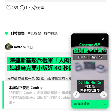
253
1
分享
↗
科技娛樂
生活娛樂
城中熱話
×
Lawton
2 日
澤連斯基怒斥俄軍「人肉狩獵」 無人機
追殺烏克蘭小販近 40 秒仍被炸傷
烏克蘭克爾松一名 52 歲小販被俄軍無人機追擊近 40 秒後被炸
傷，影片由烏克蘭總統澤連斯基公開。他直斥俄軍對平民進行
本網站正使用 Cookie
閱讀全文
「狩獵式」攻擊，烏克蘭...
我們使用 Cookie 改善網站體驗。 繼續使用
🎵
⛶
我們的網站即表示您同意我們的
Cookie 政
133
41
分享
↗
策
。
📖 詳細評測
→