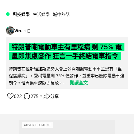
科技娛樂
生活娛樂
城中熱話
Vin
1 日
特朗普嘲電動車主有里程病 剩 75% 電
量即焦慮發作 狂言一手終結電車指令
特朗普在拉斯維加斯造勢大會上公開嘲諷電動車車主患有「里
程焦慮病」，聲稱電量剩 75% 便發作，並重申已廢除電動車強
閱讀全文
制令。惟專業車媒隨即反駁，...
622
275
分享
↗
ADVERTISEMENT