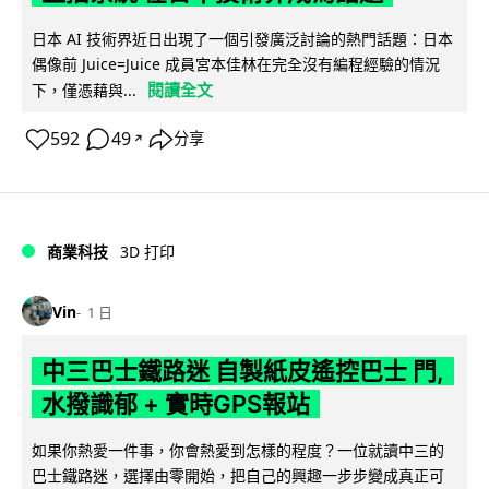
日本 AI 技術界近日出現了一個引發廣泛討論的熱門話題：日本
偶像前 Juice=Juice 成員宮本佳林在完全沒有編程經驗的情況
閱讀全文
下，僅憑藉與...
592
49
分享
↗
商業科技
3D 打印
Vin
1 日
中三巴士鐵路迷 自製紙皮遙控巴士 門,
水撥識郁 + 實時GPS報站
如果你熱愛一件事，你會熱愛到怎樣的程度？一位就讀中三的
巴士鐵路迷，選擇由零開始，把自己的興趣一步步變成真正可