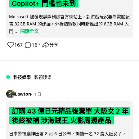
Copilot+ 門檻也未到
Microsoft 被發現靜靜刪除官方網站上，對遊戲玩家要為電腦配
置 32GB RAM 的建議。分析指微軟同時新推出的 8GB RAM 入
閱讀全文
門...
167
16
分享
↗
科技娛樂
影視娛樂
Lawton
1 日
訂購 43 億日元精品後棄單 大阪女 2 年
後終被捕 涉海賊王,火影周邊產品
日本警視廳神田署 8 月 6 日公布，拘捕一名 32 歲大阪女子，