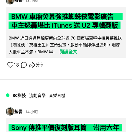
藍骨
13 小時
BMW 車廂熒幕強推蜘蛛俠電影廣告
車主怒轟堪比 iTunes 送 U2 專輯翻版
BMW 近日透過無線更新向全球逾 70 個市場車輛中控熒幕推送
《蜘蛛俠：英雄重生》宣傳動畫，啟動車輛即彈出通知，觸發
閱讀全文
大批車主不滿。BMW 早...
18
分享
3C科技
流動音樂
音樂耳機
藍骨
14 小時
Sony 傳推平價復刻版耳筒 沿用六年