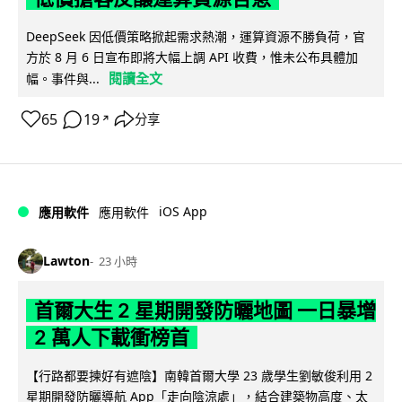
DeepSeek 因低價策略掀起需求熱潮，運算資源不勝負荷，官
方於 8 月 6 日宣布即將大幅上調 API 收費，惟未公布具體加
閱讀全文
幅。事件與...
65
19
分享
↗
iOS App
應用軟件
應用軟件
Lawton
23 小時
首爾大生 2 星期開發防曬地圖 一日暴增
2 萬人下載衝榜首
【行路都要揀好有遮陰】南韓首爾大學 23 歲學生劉敏俊利用 2
星期開發防曬導航 App「走向陰涼處」，結合建築物高度、太