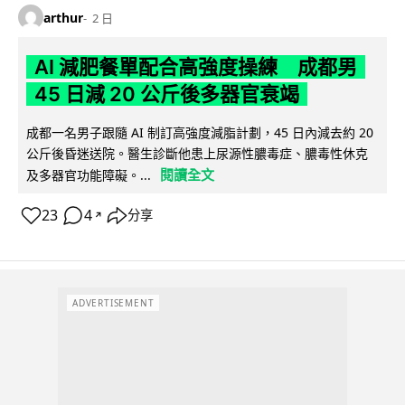
arthur
2 日
AI 減肥餐單配合高強度操練 成都男
45 日減 20 公斤後多器官衰竭
成都一名男子跟隨 AI 制訂高強度減脂計劃，45 日內減去約 20
公斤後昏迷送院。醫生診斷他患上尿源性膿毒症、膿毒性休克
閱讀全文
及多器官功能障礙。...
23
4
分享
↗
ADVERTISEMENT