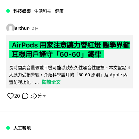
科技娛樂
生活科技
健康
arthur
2 日
AirPods 用家注意聽力響紅燈 醫學界籲
耳機用戶謹守「60-60」鐵律
長時間高音量佩戴耳機可能導致永久性噪音性聽損。本文盤點 4
大聽力受損警號，介紹科學護耳的「60-60 原則」及 Apple 內
閱讀全文
置防護功能，...
20
分享
人工智能