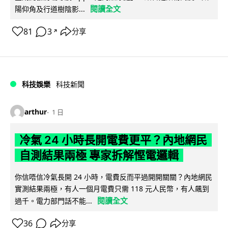
閱讀全文
陽仰角及行道樹陰影...
81
3
分享
↗
科技娛樂
科技新聞
arthur
1 日
冷氣 24 小時長開電費更平？內地網民
自測結果兩極 專家拆解慳電邏輯
你信唔信冷氣長開 24 小時，電費反而平過開開關關？內地網民
實測結果兩極，有人一個月電費只需 118 元人民幣，有人飆到
閱讀全文
過千。電力部門話不能...
36
分享