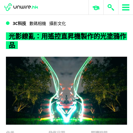
WWDC 2026
GenAI 與雲端科技專區
ERP 與商業 AI
光影繚亂：用遙控直昇機製作的光塗鴉作品
3C科技
數碼相機
攝影文化
光影繚亂：用遙控直昇機製作的光塗鴉作
品
作者
發佈日期
閱讀時間