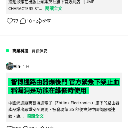
指她涉嫌在出版巨頭集英社旗下官方網店「JUMP
閱讀全文
CHARACTERS ST...
77
10
分享
↗
商業科技
資訊保安
Vin
1 日
智博通路由器爆後門 官方緊急下架止血
稱漏洞是功能在維修時使用
中國網通廠商智博通電子（Zbtlink Electronics）旗下的路由器
產品爆出嚴重安全漏洞，被發現每 35 秒便會與中國伺服器連
閱讀全文
線，旗...