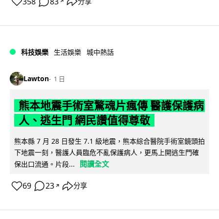
358
83
分享
↗
科技娛樂
生活娛樂
城中熱話
Lawton
1 日
熊本地震手術室驚魂片瘋傳 醫護保護病
人、逃生門 網民讚值得尊敬
熊本縣 7 月 28 日發生 7.1 級地震，熊本綜合醫院手術室鏡頭拍
下地震一刻，醫護人員臨危不亂保護病人，更馬上開逃生門確
閱讀全文
保出口流通。片段...
69
23
分享
↗