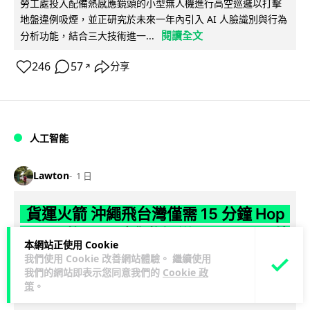
勞工處投入配備熱感應鏡頭的小型無人機進行高空巡邏以打擊
地盤違例吸煙，並正研究於未來一年內引入 AI 人臉識別與行為
閱讀全文
分析功能，結合三大技術進一...
246
57
分享
↗
人工智能
Lawton
1 日
貨運火箭 沖繩飛台灣僅需 15 分鐘 Hop
Aero 將 550 磅貨物運送至 725 公里外
本網站正使用 Cookie
我們使用 Cookie 改善網站體驗。 繼續使用
【真正用火箭送貨】美國初創 Hop Aero 公開自動駕駛貨運火
我們的網站即表示您同意我們的
Cookie 政
箭，聲稱可在 15 分鐘內將 250 公斤物資投送 750 公里外，並
策
。
閱讀全文
以沖繩...