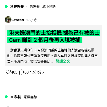
科技娛樂
生活娛樂
城中熱話
Lawton
17 小時
港夫婦澳門的士拾相機 據為己有被的士
Cam 睇到 2 個月後再入境被捕
一對香港夫婦今年 5 月遊澳門乘的士拾獲他人遺留相機及電
池，拾遺不報並帶返香港自用。兩人本月 2 日經港珠澳大橋再
閱讀全文
次入境澳門時，被治安警察局...
405
60
分享
↗
3C科技
家居無線