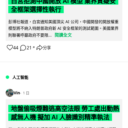
白宮拒測中國開放 AI 模型 業界質疑安
全框架選擇性執行
彭博社報道，白宮通知美國頂尖 AI 公司，中國開發的開放權重
模型將不納入特朗普政府新 AI 安全框架的測試範圍。美國業界
閱讀全文
則聯署呼籲政府不要限...
44
21
分享
↗
人工智能
Vin
1 日
地盤偷吸煙難逃高空法眼 勞工處出動熱
感無人機 擬加 AI 人臉識別精準執法