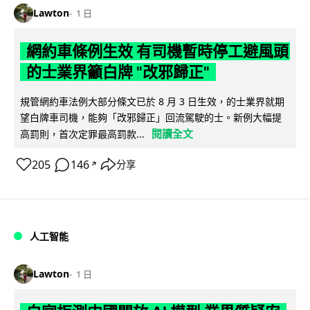
Lawton
1 日
網約車條例生效 有司機暫時停工避風頭
的士業界籲白牌 "改邪歸正"
規管網約車法例大部分條文已於 8 月 3 日生效，的士業界就期
望白牌車司機，能夠「改邪歸正」回流駕駛的士。新例大幅提
閱讀全文
高罰則，首次定罪最高罰款...
205
146
分享
↗
人工智能
Lawton
1 日