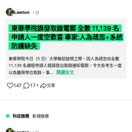
Lawton
1 日
東華學院誤發取錄電郵 全數 11,139 名
申請人一度空歡喜 專家:人為疏忽+系統
防護缺失
東華學院今日（5 日）大學聯招放榜之際，因人為疏忽向全數
11,139 名課程申請人錯誤發出取錄通知電郵，令大批考生一度
閱讀全文
以為獲得學位取錄，事...
147
17
分享
↗
科技娛樂
影視娛樂