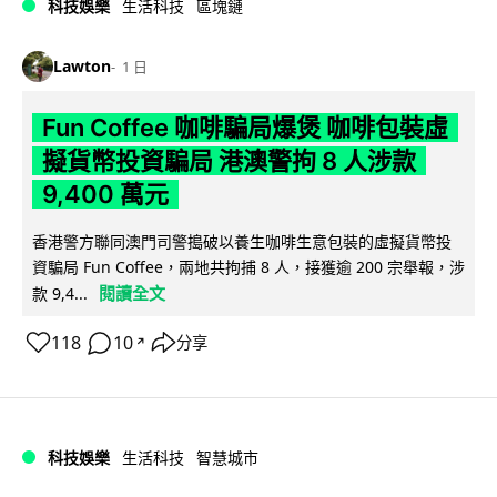
科技娛樂
生活科技
區塊鏈
Lawton
1 日
Fun Coffee 咖啡騙局爆煲 咖啡包裝虛
擬貨幣投資騙局 港澳警拘 8 人涉款
9,400 萬元
香港警方聯同澳門司警搗破以養生咖啡生意包裝的虛擬貨幣投
資騙局 Fun Coffee，兩地共拘捕 8 人，接獲逾 200 宗舉報，涉
閱讀全文
款 9,4...
118
10
分享
↗
科技娛樂
生活科技
智慧城市