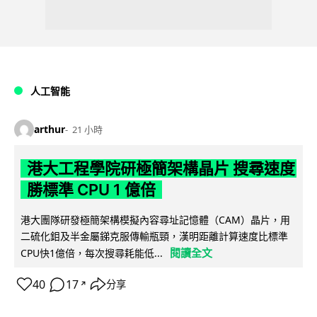
人工智能
arthur
21 小時
港大工程學院研極簡架構晶片 搜尋速度
勝標準 CPU 1 億倍
港大團隊研發極簡架構模擬內容尋址記憶體（CAM）晶片，用
二硫化鉬及半金屬銻克服傳輸瓶頸，漢明距離計算速度比標準
閱讀全文
CPU快1億倍，每次搜尋耗能低...
40
17
分享
↗