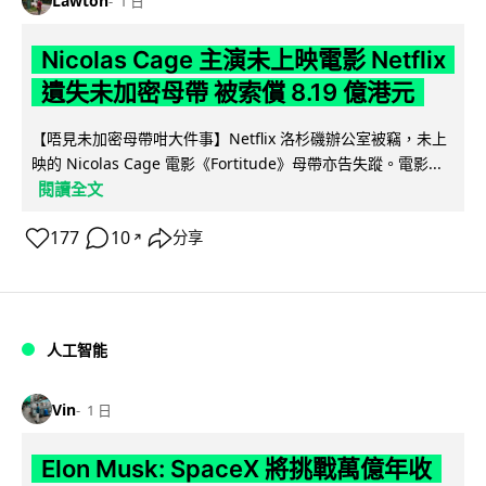
Lawton
1 日
Nicolas Cage 主演未上映電影 Netflix
遺失未加密母帶 被索償 8.19 億港元
【唔見未加密母帶咁大件事】Netflix 洛杉磯辦公室被竊，未上
映的 Nicolas Cage 電影《Fortitude》母帶亦告失蹤。電影...
閱讀全文
177
10
分享
↗
人工智能
Vin
1 日
Elon Musk: SpaceX 將挑戰萬億年收