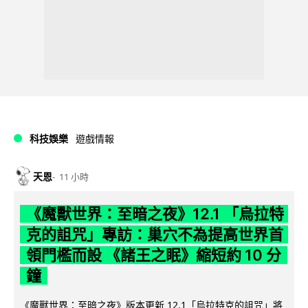
科技娛樂
遊戲情報
天恩
11 小時
《魔獸世界：至暗之夜》12.1 「烏拉特
克的詛咒」專訪：巢穴不為提高世界首
領門檻而設 《諸王之眠》縮短約 10 分
鐘
《魔獸世界：至暗之夜》版本更新 12.1「烏拉特克的詛咒」將