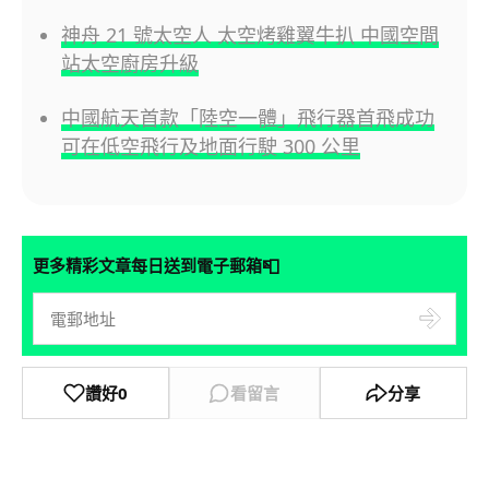
神舟 21 號太空人 太空烤雞翼牛扒 中國空間
站太空廚房升級
中國航天首款「陸空一體」飛行器首飛成功
可在低空飛行及地面行駛 300 公里
📮
更多精彩文章每日送到電子郵箱
讚好
0
看留言
分享