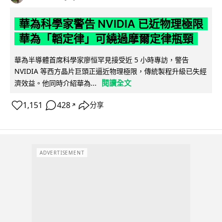
華為科學家警告 NVIDIA 已近物理極限
華為「韜定律」可繞過摩爾定律瓶頸
華為半導體首席科學家廖恒罕見接受近 5 小時專訪，警告
NVIDIA 等西方晶片巨頭正逼近物理極限，傳統製程升級已失經
閱讀全文
濟效益。他同時介紹華為...
1,151
428
分享
↗
ADVERTISEMENT