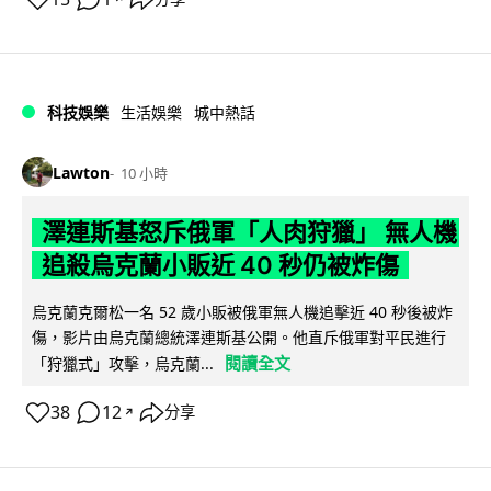
科技娛樂
生活娛樂
城中熱話
Lawton
10 小時
澤連斯基怒斥俄軍「人肉狩獵」 無人機
追殺烏克蘭小販近 40 秒仍被炸傷
烏克蘭克爾松一名 52 歲小販被俄軍無人機追擊近 40 秒後被炸
傷，影片由烏克蘭總統澤連斯基公開。他直斥俄軍對平民進行
閱讀全文
「狩獵式」攻擊，烏克蘭...
38
12
分享
↗