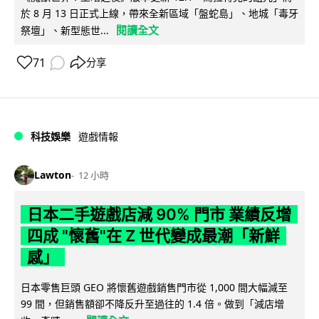
於 8 月 13 日正式上線，帶來全新區域「盤蛇島」、地城「毒牙
閱讀全文
祭壇」、新型態世...
71
分享
科技娛樂
遊戲情報
Lawton
12 小時
日本二手遊戲店減 90% 門市 業績反增
四成 "懷舊"在 Z 世代變成最潮「新鮮
感」
日本零售巨頭 GEO 將懷舊遊戲銷售門市從 1,000 間大幅減至
99 間，但銷售額卻不降反升至過往的 1.4 倍。做到「減店增