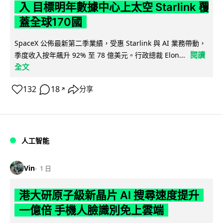
入 目標明年數據中心上太空 Starlink 覆
蓋全球170國
SpaceX 公佈最新第二季業績，受惠 Starlink 與 AI 業務帶動，
閱讀
季度收入按年飆升 92% 至 78 億美元。行政總裁 Elon...
全文
132
18
分享
↗
人工智能
Vin
1 日
港大研原子級新晶片 AI 搜尋速度提升
一億倍 手機人臉識別免上雲端