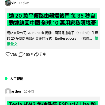
Vin
17 小時
逾 20 款平價路由器爆後門 每 35 秒自
動連線回中國 全球 10 萬用家私隱堪憂
網絡安全公司 VulnCheck 揭發中國智博通電子（Zbtlink）生產
閱
的 20 多款路由器內置後門程式「Endlessdoors」（無盡...
讀全文
766
188
分享
↗
人工智能
arthur
20 小時
Tesla HW3 舊硬件裝 FSD v14 Lite 頻