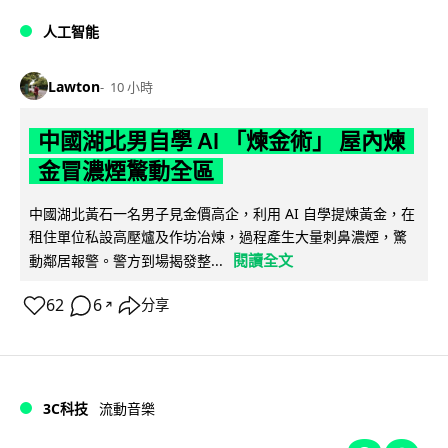
人工智能
Lawton
10 小時
中國湖北男自學 AI 「煉金術」 屋內煉
金冒濃煙驚動全區
中國湖北黃石一名男子見金價高企，利用 AI 自學提煉黃金，在
租住單位私設高壓爐及作坊冶煉，過程產生大量刺鼻濃煙，驚
閱讀全文
動鄰居報警。警方到場揭發整...
62
6
分享
↗
3C科技
流動音樂