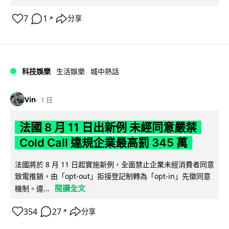
7
1
分享
↗
科技娛樂
生活娛樂
城中熱話
Vin
1 日
法國 8 月 11 日出新例 未經同意嚴禁
Cold Call 違規企業最高罰 345 萬
法國將於 8 月 11 日起實施新例，全面禁止企業未經消費者同意
致電推銷，由「opt-out」拒接登記制轉為「opt-in」先徵同意
閱讀全文
機制。違...
354
27
分享
↗