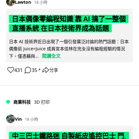
Lawton
18 小時
日本偶像零編程知識 靠 AI 搞了一整個
直播系統 在日本技術界成為話題
日本 AI 技術界近日出現了一個引發廣泛討論的熱門話題：日本
偶像前 Juice=Juice 成員宮本佳林在完全沒有編程經驗的情況
閱讀全文
下，僅憑藉與...
431
35
分享
↗
商業科技
3D 打印
Vin
18 小時
中三巴士鐵路迷 自製紙皮遙控巴士 門,