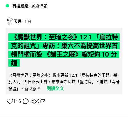
科技娛樂
遊戲情報
天恩
1 日
《魔獸世界：至暗之夜》12.1 「烏拉特
克的詛咒」專訪：巢穴不為提高世界首
領門檻而設 《諸王之眠》縮短約 10 分
鐘
《魔獸世界：至暗之夜》版本更新 12.1「烏拉特克的詛咒」將
於 8 月 13 日正式上線，帶來全新區域「盤蛇島」、地城「毒牙
閱讀全文
祭壇」、新型態世...
116
分享