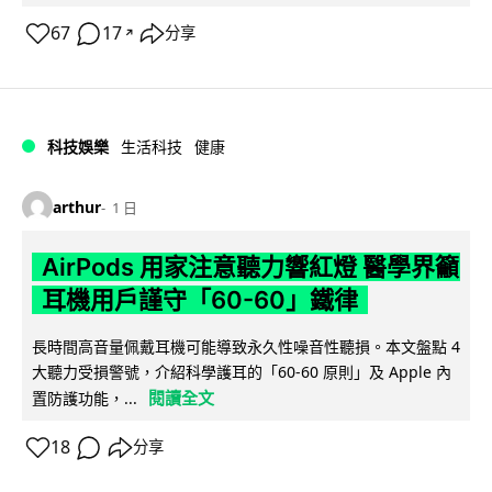
67
17
分享
↗
科技娛樂
生活科技
健康
arthur
1 日
AirPods 用家注意聽力響紅燈 醫學界籲
耳機用戶謹守「60-60」鐵律
長時間高音量佩戴耳機可能導致永久性噪音性聽損。本文盤點 4
大聽力受損警號，介紹科學護耳的「60-60 原則」及 Apple 內
閱讀全文
置防護功能，...
18
分享