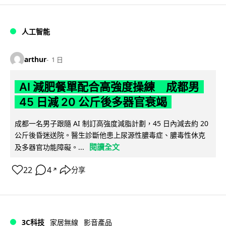
人工智能
arthur
1 日
AI 減肥餐單配合高強度操練 成都男
45 日減 20 公斤後多器官衰竭
成都一名男子跟隨 AI 制訂高強度減脂計劃，45 日內減去約 20
公斤後昏迷送院。醫生診斷他患上尿源性膿毒症、膿毒性休克
閱讀全文
及多器官功能障礙。...
22
4
分享
↗
3C科技
家居無線
影音產品