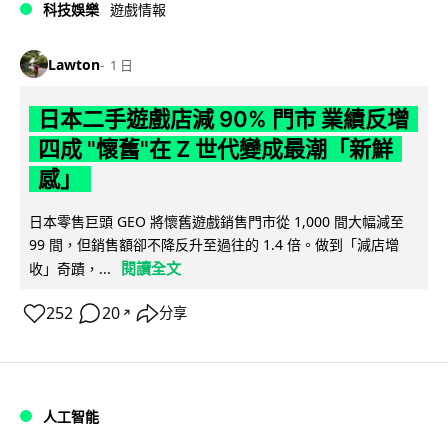
科技娛樂
遊戲情報
Lawton
1 日
日本二手遊戲店減 90% 門市 業績反增
四成 "懷舊"在 Z 世代變成最潮「新鮮
感」
日本零售巨頭 GEO 將懷舊遊戲銷售門市從 1,000 間大幅減至
99 間，但銷售額卻不降反升至過往的 1.4 倍。做到「減店增
閱讀全文
收」奇蹟，...
252
20
分享
↗
人工智能