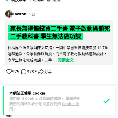
Lawton
1 日
家長無得慳錢買二手書 電子啟動碼鎖死
二手教科書 學生無法做功課
社福界立法會議員陳文宜指，一間中學書單價錢按年加 14.7%
遠超通漲，令家長難以負擔。而且電子教材啟動碼這項設計，
閱讀全文
令學生無法完成功課，二手...
975
378
分享
↗
本網站正使用 Cookie
我們使用 Cookie 改善網站體驗。 繼續使用
科技娛樂
遊戲情報
我們的網站即表示您同意我們的
Cookie 政
策
。
Lawton
1 日