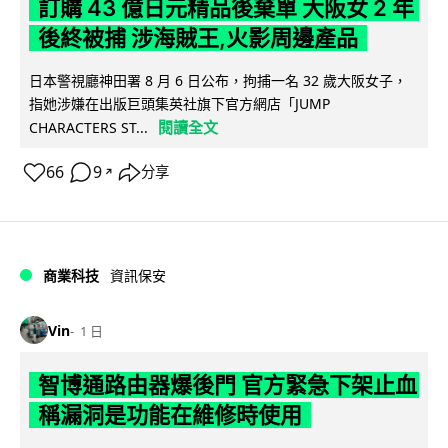
訂購 43 億日元精品後棄單 大阪女 2 年
後終被捕 涉海賊王,火影周邊產品
日本警視廳神田署 8 月 6 日公布，拘捕一名 32 歲大阪女子，
指她涉嫌在出版巨頭集英社旗下官方網店「JUMP
閱讀全文
CHARACTERS ST...
66
9
分享
↗
商業科技
資訊保安
Vin
1 日
智博通路由器爆後門 官方緊急下架止血
稱漏洞是功能在維修時使用