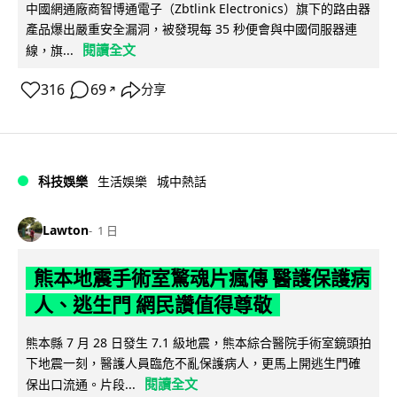
中國網通廠商智博通電子（Zbtlink Electronics）旗下的路由器
產品爆出嚴重安全漏洞，被發現每 35 秒便會與中國伺服器連
閱讀全文
線，旗...
316
69
分享
↗
科技娛樂
生活娛樂
城中熱話
Lawton
1 日
熊本地震手術室驚魂片瘋傳 醫護保護病
人、逃生門 網民讚值得尊敬
熊本縣 7 月 28 日發生 7.1 級地震，熊本綜合醫院手術室鏡頭拍
下地震一刻，醫護人員臨危不亂保護病人，更馬上開逃生門確
閱讀全文
保出口流通。片段...