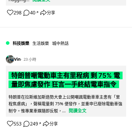
298
40
分享
↗
科技娛樂
生活娛樂
城中熱話
Vin
23 小時
特朗普嘲電動車主有里程病 剩 75% 電
量即焦慮發作 狂言一手終結電車指令
特朗普在拉斯維加斯造勢大會上公開嘲諷電動車車主患有「里
程焦慮病」，聲稱電量剩 75% 便發作，並重申已廢除電動車強
閱讀全文
制令。惟專業車媒隨即反駁，...
553
249
分享
↗