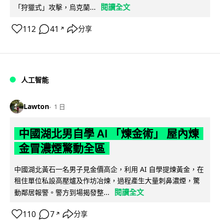
閱讀全文
「狩獵式」攻擊，烏克蘭...
112
41
分享
↗
人工智能
Lawton
1 日
中國湖北男自學 AI 「煉金術」 屋內煉
金冒濃煙驚動全區
中國湖北黃石一名男子見金價高企，利用 AI 自學提煉黃金，在
租住單位私設高壓爐及作坊冶煉，過程產生大量刺鼻濃煙，驚
閱讀全文
動鄰居報警。警方到場揭發整...
110
7
分享
↗