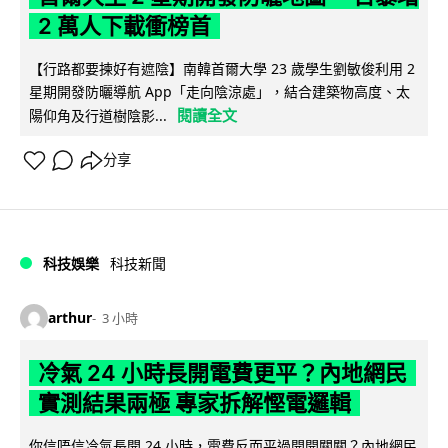
2 萬人下載衝榜首
【行路都要揀好有遮陰】南韓首爾大學 23 歲學生劉敏俊利用 2
星期開發防曬導航 App「走向陰涼處」，結合建築物高度、太
閱讀全文
陽仰角及行道樹陰影...
分享
科技娛樂
科技新聞
arthur
3 小時
冷氣 24 小時長開電費更平？內地網民
實測結果兩極 專家拆解慳電邏輯
你信唔信冷氣長開 24 小時，電費反而平過開開關關？內地網民