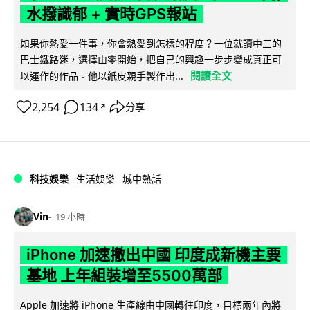
水撥識郁 + 實時GPS報站
如果你熱愛一件事，你會熱愛到怎樣的程度？一位就讀中三的
巴士鐵路迷，選擇由零開始，把自己的興趣一步步變成真正可
閱讀全文
以運作的作品。他以紙皮親手製作出...
2,254
134
分享
↗
科技娛樂
生活娛樂
城中熱話
Vin
19 小時
iPhone 加速撤出中國 印度成新機主要
基地 上年組裝增至5500萬部
Apple 加速將 iPhone 生產線由中國轉往印度，目標兩年內將