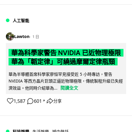
人工智能
Lawton
1 日
華為科學家警告 NVIDIA 已近物理極限
華為「韜定律」可繞過摩爾定律瓶頸
華為半導體首席科學家廖恒罕見接受近 5 小時專訪，警告
NVIDIA 等西方晶片巨頭正逼近物理極限，傳統製程升級已失經
閱讀全文
濟效益。他同時介紹華為...
1,587
601
分享
↗
科技娛樂
生活娛樂
城中熱話