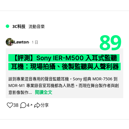
3C科技
流動音樂
89
Lawton
1 日
【評測】Sony IER-M500 入耳式監聽
耳機：現場拍攝、後製監聽與人聲利器
談到專業混音專用的聲音監聽耳機，Sony 經典 MDR-7506 到
MDR-M1 專業錄音室耳機都為人熟悉。而現在舞台製作者與創
閱讀全文
意影像製作...
38
4
分享
↗