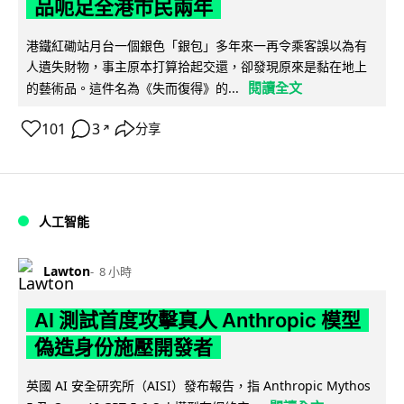
品呃足全港市民兩年
港鐵紅磡站月台一個銀色「銀包」多年來一再令乘客誤以為有
人遺失財物，事主原本打算拾起交還，卻發現原來是黏在地上
閱讀全文
的藝術品。這件名為《失而復得》的...
101
3
分享
↗
人工智能
Lawton
8 小時
AI 測試首度攻擊真人 Anthropic 模型
偽造身份施壓開發者
英國 AI 安全研究所（AISI）發布報告，指 Anthropic Mythos