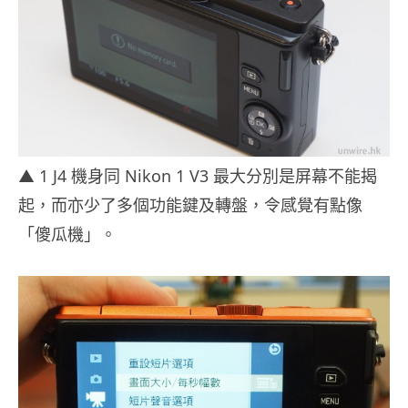
▲ 1 J4 機身同 Nikon 1 V3 最大分別是屏幕不能揭
起，而亦少了多個功能鍵及轉盤，令感覺有點像
「傻瓜機」。