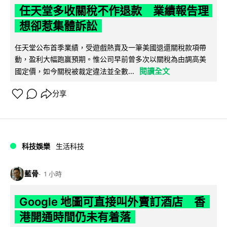
任天堂多收關稅不作退款 業績報告理
想卻惹集體訴訟
任天堂公布首季業績，受遊戲熱賣及一筆美國退還關稅款項帶
動，盈利大幅跑贏預期。惟公司早前曾多次以關稅為由調高美
閱讀全文
國定價，如今關稅被裁定違法並全數...
分享
科技娛樂
生活科技
藍骨
1 小時
Google 地圖可直接叫外賣訂酒店 香
港開通時間仍未有着落