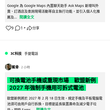
Google 為 Google Maps 內置聊天助手 Ask Maps 新增叫外
賣、訂酒店及查詢現場活動等自主執行功能，並引入個人化推
閱讀全文
薦及...
9
1
分享
↗
3C科技
手提電話
藍骨
2 小時
可換電池手機或重現市場 歐盟新例
2027 年強制手機用可拆式電池
歐盟新例將於 2027 年 2 月 18 日生效，規定手機及平板電腦電
池須可由用戶自行拆換，目標是延長裝置壽命及減少電子垃
閱讀全文
圾。現時 Sams...