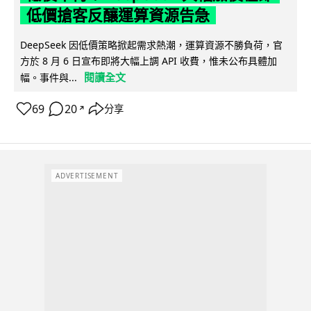
低價搶客反釀運算資源告急
DeepSeek 因低價策略掀起需求熱潮，運算資源不勝負荷，官
方於 8 月 6 日宣布即將大幅上調 API 收費，惟未公布具體加
閱讀全文
幅。事件與...
69
20
分享
↗
ADVERTISEMENT