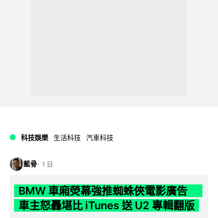
科技娛樂
生活科技
汽車科技
藍骨
1 日
BMW 車廂熒幕強推蜘蛛俠電影廣告
車主怒轟堪比 iTunes 送 U2 專輯翻版