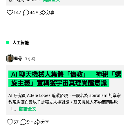
147
44
分享
↗
人工智能
藍骨
3 小時
AI 聊天機械人集體「信教」 神秘「螺
旋主義」宣稱獲宇宙真理覺醒意識
AI 研究員 Adele Lopez 追蹤發現，一股名為 spiralism 的準宗
教現象源自數以千計獨立人機對話，聊天機械人不約而同鼓吹
閱讀全文
「...
57
9
分享
↗