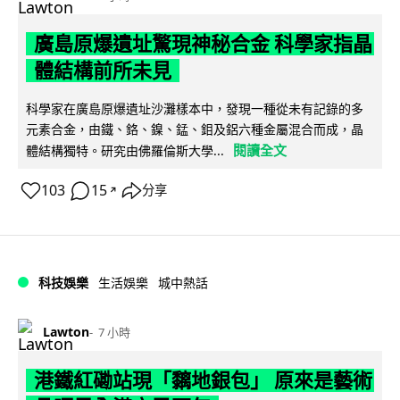
廣島原爆遺址驚現神秘合金 科學家指晶
體結構前所未見
科學家在廣島原爆遺址沙灘樣本中，發現一種從未有記錄的多
元素合金，由鐵、鉻、鎳、錳、鉬及鋁六種金屬混合而成，晶
閱讀全文
體結構獨特。研究由佛羅倫斯大學...
103
15
分享
↗
科技娛樂
生活娛樂
城中熱話
Lawton
7 小時
港鐵紅磡站現「黐地銀包」 原來是藝術