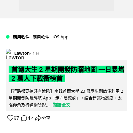
iOS App
應用軟件
應用軟件
Lawton
1 日
首爾大生 2 星期開發防曬地圖 一日暴增
2 萬人下載衝榜首
【行路都要揀好有遮陰】南韓首爾大學 23 歲學生劉敏俊利用 2
星期開發防曬導航 App「走向陰涼處」，結合建築物高度、太
閱讀全文
陽仰角及行道樹陰影...
97
4
分享
↗