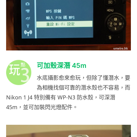
可加殼深潛 45m
水底攝影愈來愈玩，但除了懂潛水，要
為相機找個可靠的潛水殼也不容易，而
Nikon 1 J4 特別備有 WP-N3 防水殼，可深潛
45m，並可加裝閃光燈配件。