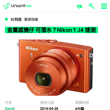
WWDC 2026
GenAI 與雲端科技專區
ERP 與商業 AI
金屬感機仔 可潛水？Nikon 1 J4 速測
3C科技
數碼相機
金屬感機仔 可潛水？Nikon 1 J4 速測
作者
發佈日期
閱讀時間
David
2014-04-26
4分鐘