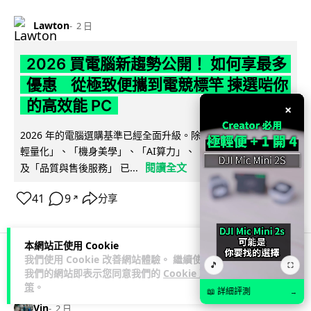
Lawton
2 日
2026 買電腦新趨勢公開！ 如何享最多
優惠 從極致便攜到電競標竿 揀選啱你
的高效能 PC
×
2026 年的電腦選購基準已經全面升級。除了基本效能，「極致
輕量化」、「機身美學」、「AI算力」、「前瞻技術加持」以
閱讀全文
及「品質與售後服務」 已...
41
9
分享
↗
本網站正使用 Cookie
我們使用 Cookie 改善網站體驗。 繼續使用
🎵
⛶
人工智能
我們的網站即表示您同意我們的
Cookie 政
策
。
📖 詳細評測
→
Vin
2 日