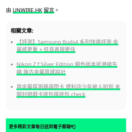
由
UNWIRE.HK
留言
。
相關文章:
【評測】Samsung Buds4 系列快速評測 金
屬感更重 + 低音表現更佳
Nikon Z f Silver Edition 銀色版本抵港搶先
睇 復古金屬質感設計
用金屬探測器尋閃卡 便利店少年被人拍到 未
開封遊戲卡逐包摔逐包 check
📮
更多精彩文章每日送到電子郵箱