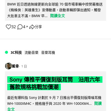
BMW 近日透過無線更新向全球逾 70 個市場車輛中控熒幕推送
《蜘蛛俠：英雄重生》宣傳動畫，啟動車輛即彈出通知，觸發
閱讀全文
大批車主不滿。BMW 早...
32
4
分享
↗
3C科技
流動音樂
音樂耳機
藍骨
1 日
Sony 傳推平價復刻版耳筒 沿用六年
舊款規格挑戰加價潮
最近有爆料指 Sony 計劃於 9 月 7 日推出平價復刻版降噪耳機
閱讀
WH-1000XM4C，規格幾乎與 2020 年 WH-1000XM4...
全文