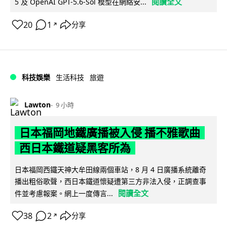
閱讀全文
5 及 OpenAI GPT-5.6-Sol 模型在網絡安...
20
1
分享
↗
科技娛樂
生活科技
旅遊
Lawton
9 小時
日本福岡地鐵廣播被入侵 播不雅歌曲
西日本鐵道疑黑客所為
日本福岡西鐵天神大牟田線兩個車站，8 月 4 日廣播系統離奇
播出粗俗歌聲，西日本鐵道懷疑遭第三方非法入侵，正調查事
閱讀全文
件並考慮報案。網上一度傳言...
38
2
分享
↗