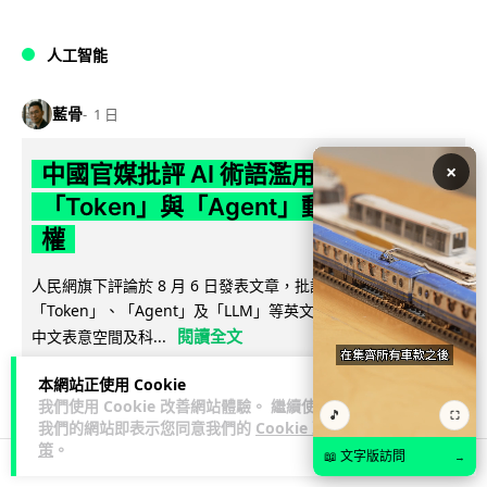
人工智能
藍骨
1 日
×
中國官媒批評 AI 術語濫用英文 稱
「Token」與「Agent」動搖科技話語
權
人民網旗下評論於 8 月 6 日發表文章，批評中國廣泛使用
「Token」、「Agent」及「LLM」等英文術語，認為做法侵蝕
閱讀全文
中文表意空間及科...
790
341
本網站正使用 Cookie
分享
↗
我們使用 Cookie 改善網站體驗。 繼續使用
🎵
⛶
我們的網站即表示您同意我們的
Cookie 政
策
。
📖 文字版訪問
→