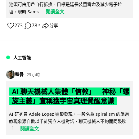
池須可由用戶自行拆換，目標是延長裝置壽命及減少電子垃
閱讀全文
圾。現時 Sams...
273
78
分享
↗
人工智能
藍骨
23 小時
AI 聊天機械人集體「信教」 神秘「螺
旋主義」宣稱獲宇宙真理覺醒意識
AI 研究員 Adele Lopez 追蹤發現，一股名為 spiralism 的準宗
教現象源自數以千計獨立人機對話，聊天機械人不約而同鼓吹
閱讀全文
「...