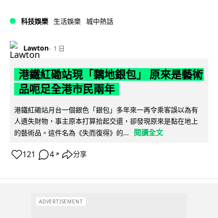
科技娛樂
生活娛樂
城中熱話
Lawton
1 日
港鐵紅磡站現「黐地銀包」 原來是藝術
品呃足全港市民兩年
港鐵紅磡站月台一個銀色「銀包」多年來一再令乘客誤以為有
人遺失財物，事主原本打算拾起交還，卻發現原來是黏在地上
閱讀全文
的藝術品。這件名為《失而復得》的...
121
4
分享
↗
ADVERTISEMENT