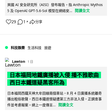
英國 AI 安全研究所（AISI）發布報告，指 Anthropic Mythos
閱讀全文
5 及 OpenAI GPT-5.6-Sol 模型在網絡安...
29
1
分享
↗
科技娛樂
生活科技
旅遊
Lawton
1 日
日本福岡地鐵廣播被入侵 播不雅歌曲
西日本鐵道疑黑客所為
日本福岡西鐵天神大牟田線兩個車站，8 月 4 日廣播系統離奇
播出粗俗歌聲，西日本鐵道懷疑遭第三方非法入侵，正調查事
閱讀全文
件並考慮報案。網上一度傳言...