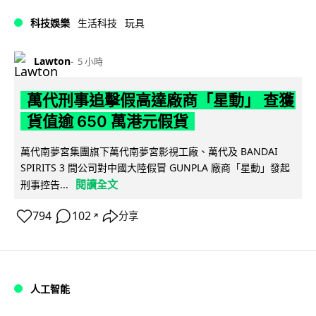
科技娛樂
生活科技
玩具
Lawton
5 小時
萬代刑事追擊假高達廠商「星動」 查獲
貨值逾 650 萬港元假貨
萬代南夢宮集團旗下萬代南夢宮影視工廠、萬代及 BANDAI
SPIRITS 3 間公司對中國大陸假冒 GUNPLA 廠商「星動」發起
閱讀全文
刑事控告...
794
102
分享
↗
人工智能