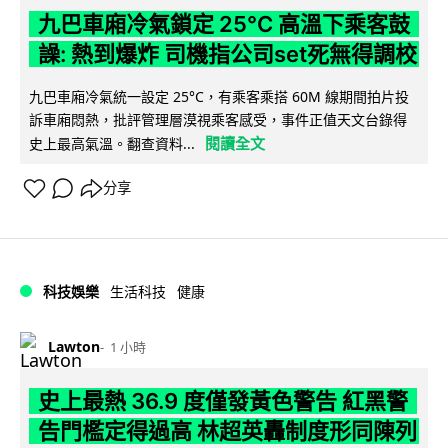
九巴車廂冷氣鎖定 25°C 高溫下乘客鼓
譟: 熱到爆炸 司機指公司set死無得調校
九巴車廂冷氣統一設定 25°C，有乘客乘搭 60M 線期間拍片投
訴車廂悶熱，批評管理層漠視乘客感受，事件正值天文台錄得
閱讀全文
史上最高氣溫。翻查資料...
分享
科技娛樂
生活科技
健康
Lawton
1 小時
史上最熱 36.9 度僅發黃色警告 紅黑警
告門檻定得過高 林超英轟制度形同陳列