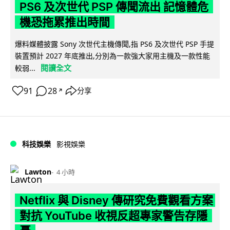
PS6 及次世代 PSP 傳聞流出 記憶體危
機恐拖累推出時間
爆料媒體披露 Sony 次世代主機傳聞,指 PS6 及次世代 PSP 手提
裝置預計 2027 年底推出,分別為一款強大家用主機及一款性能
閱讀全文
較弱...
91
28
分享
↗
科技娛樂
影視娛樂
Lawton
4 小時
Netflix 與 Disney 傳研究免費觀看方案
對抗 YouTube 收視反超專家警告存隱