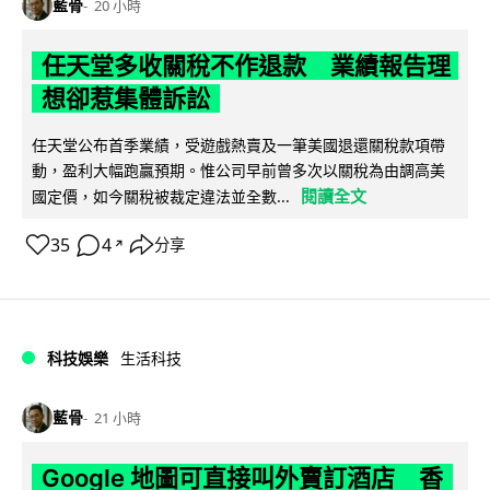
藍骨
20 小時
任天堂多收關稅不作退款 業績報告理
想卻惹集體訴訟
任天堂公布首季業績，受遊戲熱賣及一筆美國退還關稅款項帶
動，盈利大幅跑贏預期。惟公司早前曾多次以關稅為由調高美
閱讀全文
國定價，如今關稅被裁定違法並全數...
35
4
分享
↗
科技娛樂
生活科技
藍骨
21 小時
Google 地圖可直接叫外賣訂酒店 香