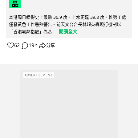
品
本港周日錄得史上最熱 36.9 度，上水更達 39.8 度，惟勞工處
僅發黃色工作暑熱警告。前天文台台長林超英轟現行機制以
閱讀全文
「香港暑熱指數」為基...
62
19
分享
↗
ADVERTISEMENT