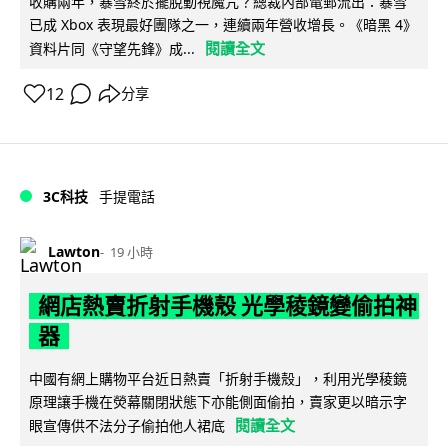
收購兩年，暴雪終於擺脫動視魔咒？總裁內部電郵流出：暴雪
已成 Xbox 表現最好團隊之一，連續兩年營收增長。《暗黑 4》
閱讀全文
資料片同《守望先鋒》成...
12
分享
3C科技
手提電話
Lawton
19 小時
網店熱賣折射手機殼 光學稜鏡變偷拍神
器
中國有網上購物平台近日熱賣「折射手機殼」，利用光學稜鏡
原理讓手機在熒幕關閉狀態下亦能側面偷拍，賣家更以暗示字
閱讀全文
眼宣傳供不法分子偷拍他人裙底