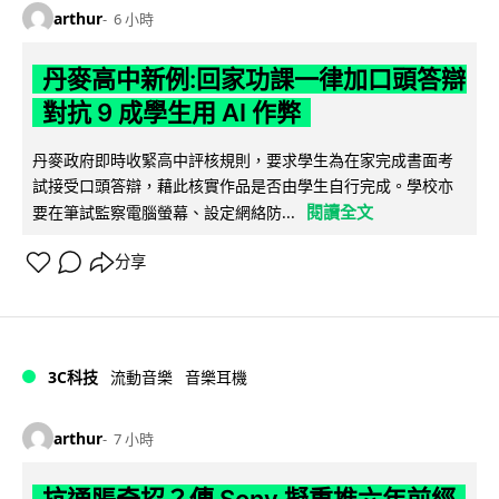
arthur
6 小時
丹麥高中新例:回家功課一律加口頭答辯
對抗 9 成學生用 AI 作弊
丹麥政府即時收緊高中評核規則，要求學生為在家完成書面考
試接受口頭答辯，藉此核實作品是否由學生自行完成。學校亦
閱讀全文
要在筆試監察電腦螢幕、設定網絡防...
分享
3C科技
流動音樂
音樂耳機
arthur
7 小時