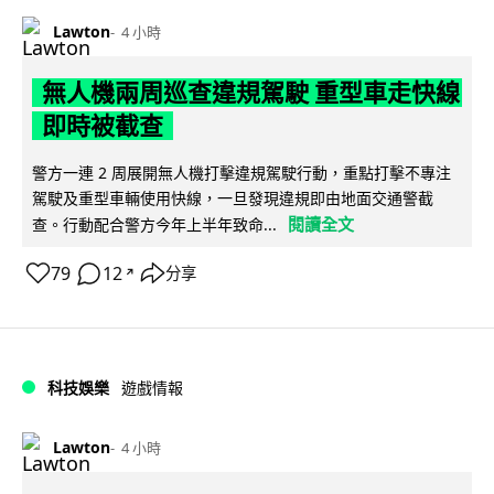
Lawton
4 小時
無人機兩周巡查違規駕駛 重型車走快線
即時被截查
警方一連 2 周展開無人機打擊違規駕駛行動，重點打擊不專注
駕駛及重型車輛使用快線，一旦發現違規即由地面交通警截
閱讀全文
查。行動配合警方今年上半年致命...
79
12
分享
↗
科技娛樂
遊戲情報
Lawton
4 小時