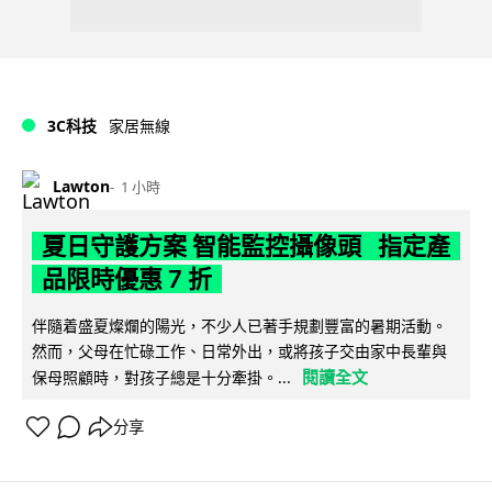
3C科技
家居無線
Lawton
1 小時
夏日守護方案 智能監控攝像頭 指定產
品限時優惠 7 折
伴隨着盛夏燦爛的陽光，不少人已著手規劃豐富的暑期活動。
然而，父母在忙碌工作、日常外出，或將孩子交由家中長輩與
閱讀全文
保母照顧時，對孩子總是十分牽掛。...
分享