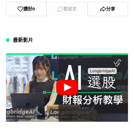
讚好
0
看留言
分享
最新影片