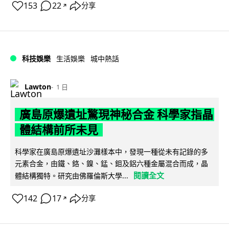
153
22
分享
↗
科技娛樂
生活娛樂
城中熱話
Lawton
1 日
廣島原爆遺址驚現神秘合金 科學家指晶
體結構前所未見
科學家在廣島原爆遺址沙灘樣本中，發現一種從未有記錄的多
元素合金，由鐵、鉻、鎳、錳、鉬及鋁六種金屬混合而成，晶
閱讀全文
體結構獨特。研究由佛羅倫斯大學...
142
17
分享
↗