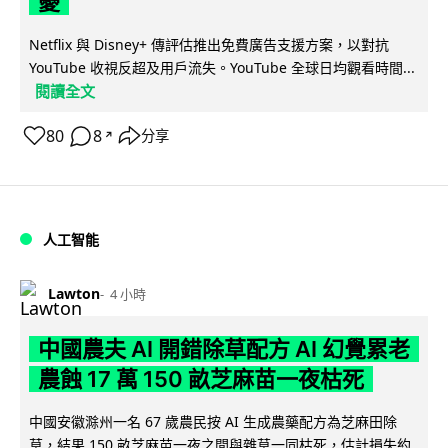
憂
Netflix 與 Disney+ 傳評估推出免費廣告支援方案，以對抗
YouTube 收視反超及用戶流失。YouTube 全球日均觀看時間...
閱讀全文
80
8
分享
↗
人工智能
Lawton
4 小時
中國農夫 AI 開錯除草配方 AI 幻覺累老
農蝕 17 萬 150 畝芝麻苗一夜枯死
中國安徽滁州一名 67 歲農民按 AI 生成農藥配方為芝麻田除
草，結果 150 畝芝麻苗一夜之間與雜草一同枯死，估計損失約