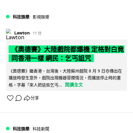
科技娛樂
影視娛樂
Lawton
11 分
《奧德賽》大陸戲院都爆機 定格對白竟
同香港一樣 網民：乞丐詛咒
《奧德賽》繼香港、台灣後，大陸蘇州戲院 8 月 9 日亦傳出在
播放時發生意外，戲院出現機器冒煙情況，而播放停止時的畫
閱讀全文
格，字幕「來人把這些乞丐...
分享
科技娛樂
科技新聞