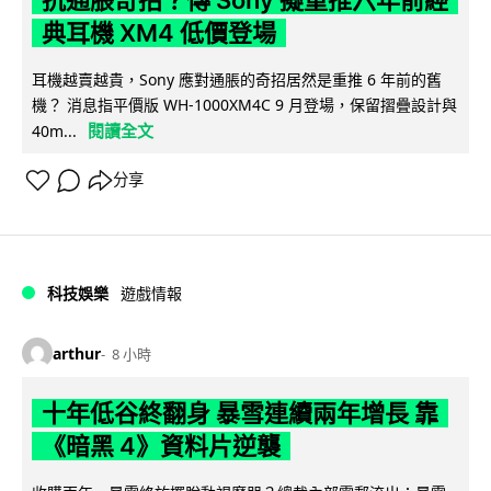
抗通脹奇招？傳 Sony 擬重推六年前經
典耳機 XM4 低價登場
耳機越賣越貴，Sony 應對通脹的奇招居然是重推 6 年前的舊
機？ 消息指平價版 WH-1000XM4C 9 月登場，保留摺疊設計與
閱讀全文
40m...
分享
科技娛樂
遊戲情報
arthur
8 小時
十年低谷終翻身 暴雪連續兩年增長 靠
《暗黑 4》資料片逆襲