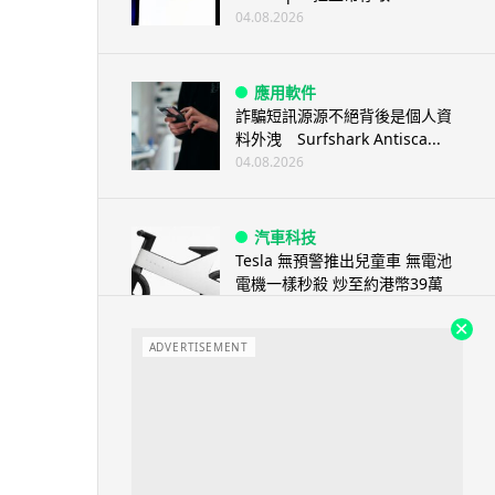
04.08.2026
應用軟件
詐騙短訊源源不絕背後是個人資
料外洩 Surfshark Antisca...
04.08.2026
汽車科技
Tesla 無預警推出兒童車 無電池
電機一樣秒殺 炒至約港幣39萬
04.08.2026
ADVERTISEMENT
iPhone app
歐盟再發功 Apple 終答應
iPhone 跨機剪貼簿將可貼 ...
04.08.2026