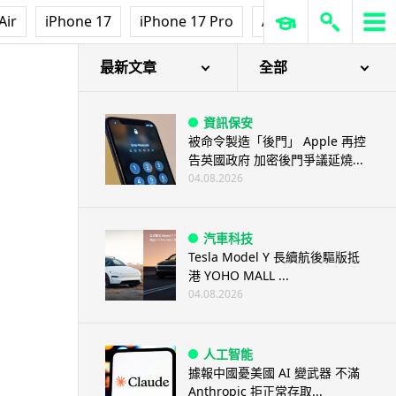
Air
iPhone 17
iPhone 17 Pro
AirPods Pro 3
Ap
最新文章
全部
資訊保安
被命令製造「後門」 Apple 再控
告英國政府 加密後門爭議延燒...
04.08.2026
汽車科技
Tesla Model Y 長續航後驅版抵
港 YOHO MALL ...
04.08.2026
人工智能
據報中國憂美國 AI 變武器 不滿
Anthropic 拒正常存取...