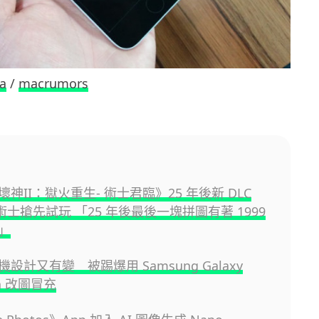
a
/
macrumors
神II：獄火重生- 術士君臨》25 年後新 DLC
lv 術士搶先試玩 「25 年後最後一塊拼圖有著 1999
」
設計又有變 被踢爆用 Samsung Galaxy
tra 改圖冒充