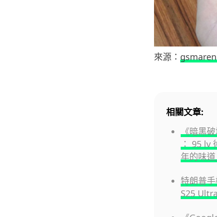
來源：
gsmaren
相關文章:
《暗黑破壞
： 95 
年的味道
特朗普手機
S25 Ul