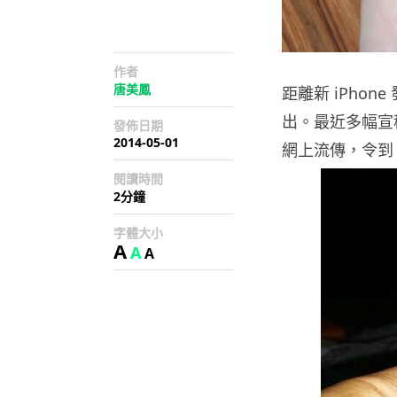
作者
唐美鳳
距離新 iPho
出。最近多幅宣稱是
發佈日期
2014-05-01
網上流傳，令到 i
閱讀時間
2分鐘
字體大小
A
A
A