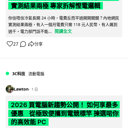
實測結果兩極 專家拆解慳電邏輯
你信唔信冷氣長開 24 小時，電費反而平過開開關關？內地網民
實測結果兩極，有人一個月電費只需 118 元人民幣，有人飆到
閱讀全文
過千。電力部門話不能...
27
分享
3C科技
流動電腦
Lawton
1 日
2026 買電腦新趨勢公開！ 如何享最多
優惠 從極致便攜到電競標竿 揀選啱你
的高效能 PC