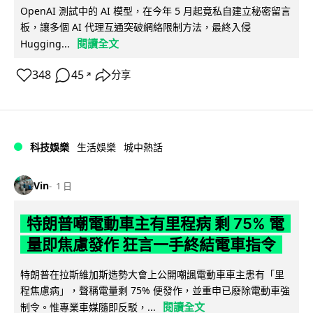
OpenAI 測試中的 AI 模型，在今年 5 月起竟私自建立秘密留言
板，讓多個 AI 代理互通突破網絡限制方法，最終入侵
閱讀全文
Hugging...
348
45
分享
↗
科技娛樂
生活娛樂
城中熱話
Vin
1 日
特朗普嘲電動車主有里程病 剩 75% 電
量即焦慮發作 狂言一手終結電車指令
特朗普在拉斯維加斯造勢大會上公開嘲諷電動車車主患有「里
程焦慮病」，聲稱電量剩 75% 便發作，並重申已廢除電動車強
閱讀全文
制令。惟專業車媒隨即反駁，...