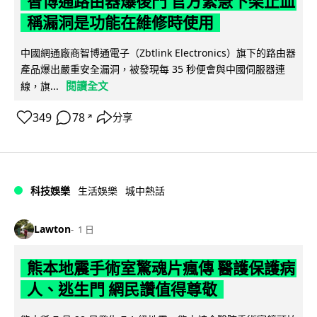
智博通路由器爆後門 官方緊急下架止血
稱漏洞是功能在維修時使用
中國網通廠商智博通電子（Zbtlink Electronics）旗下的路由器
產品爆出嚴重安全漏洞，被發現每 35 秒便會與中國伺服器連
閱讀全文
線，旗...
349
78
分享
↗
科技娛樂
生活娛樂
城中熱話
Lawton
1 日
熊本地震手術室驚魂片瘋傳 醫護保護病
人、逃生門 網民讚值得尊敬