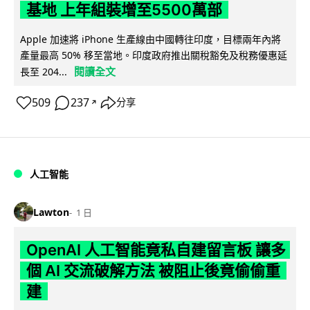
基地 上年組裝增至5500萬部
Apple 加速將 iPhone 生產線由中國轉往印度，目標兩年內將
產量最高 50% 移至當地。印度政府推出關稅豁免及稅務優惠延
閱讀全文
長至 204...
509
237
分享
↗
人工智能
Lawton
1 日
OpenAI 人工智能竟私自建留言板 讓多
個 AI 交流破解方法 被阻止後竟偷偷重
建