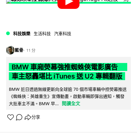
科技娛樂
生活科技
汽車科技
藍骨
11 分
BMW 車廂熒幕強推蜘蛛俠電影廣告
車主怒轟堪比 iTunes 送 U2 專輯翻版
BMW 近日透過無線更新向全球逾 70 個市場車輛中控熒幕推送
《蜘蛛俠：英雄重生》宣傳動畫，啟動車輛即彈出通知，觸發
閱讀全文
大批車主不滿。BMW 早...
分享