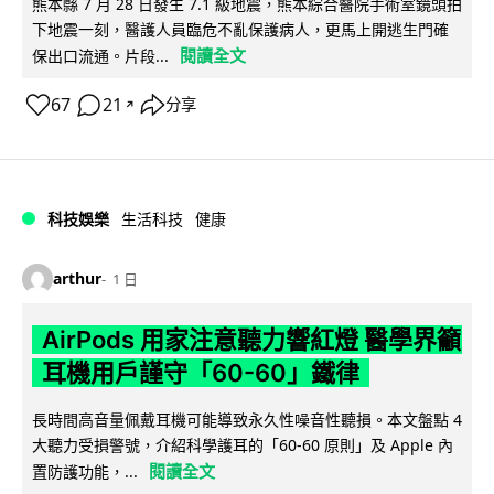
熊本縣 7 月 28 日發生 7.1 級地震，熊本綜合醫院手術室鏡頭拍
下地震一刻，醫護人員臨危不亂保護病人，更馬上開逃生門確
閱讀全文
保出口流通。片段...
67
21
分享
↗
科技娛樂
生活科技
健康
arthur
1 日
AirPods 用家注意聽力響紅燈 醫學界籲
耳機用戶謹守「60-60」鐵律
長時間高音量佩戴耳機可能導致永久性噪音性聽損。本文盤點 4
大聽力受損警號，介紹科學護耳的「60-60 原則」及 Apple 內
閱讀全文
置防護功能，...