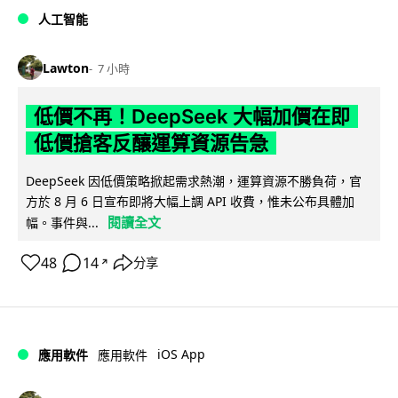
人工智能
Lawton
7 小時
低價不再！DeepSeek 大幅加價在即
低價搶客反釀運算資源告急
DeepSeek 因低價策略掀起需求熱潮，運算資源不勝負荷，官
方於 8 月 6 日宣布即將大幅上調 API 收費，惟未公布具體加
閱讀全文
幅。事件與...
48
14
分享
↗
iOS App
應用軟件
應用軟件