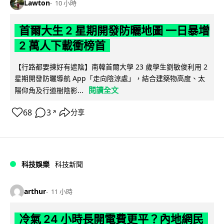
Lawton
10 小時
首爾大生 2 星期開發防曬地圖 一日暴增
2 萬人下載衝榜首
【行路都要揀好有遮陰】南韓首爾大學 23 歲學生劉敏俊利用 2
星期開發防曬導航 App「走向陰涼處」，結合建築物高度、太
閱讀全文
陽仰角及行道樹陰影...
68
3
分享
↗
科技娛樂
科技新聞
arthur
11 小時
冷氣 24 小時長開電費更平？內地網民