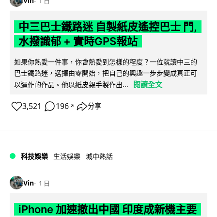
Vin
1 日
中三巴士鐵路迷 自製紙皮遙控巴士 門,
水撥識郁 + 實時GPS報站
如果你熱愛一件事，你會熱愛到怎樣的程度？一位就讀中三的
巴士鐵路迷，選擇由零開始，把自己的興趣一步步變成真正可
閱讀全文
以運作的作品。他以紙皮親手製作出...
3,521
196
分享
↗
科技娛樂
生活娛樂
城中熱話
Vin
1 日
iPhone 加速撤出中國 印度成新機主要