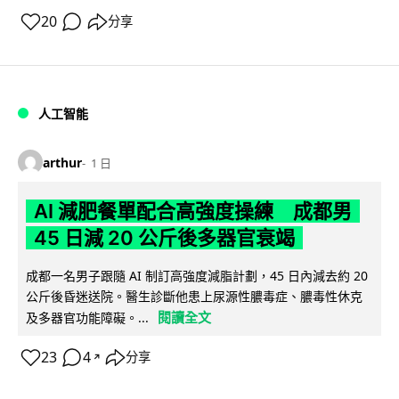
20
分享
人工智能
arthur
1 日
AI 減肥餐單配合高強度操練 成都男
45 日減 20 公斤後多器官衰竭
成都一名男子跟隨 AI 制訂高強度減脂計劃，45 日內減去約 20
公斤後昏迷送院。醫生診斷他患上尿源性膿毒症、膿毒性休克
閱讀全文
及多器官功能障礙。...
23
4
分享
↗