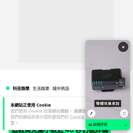
×
科技娛樂
生活娛樂
城中熱話
Lawton
2 日
本網站正使用 Cookie
我們使用 Cookie 改善網站體驗。 繼續使用
🎵
⛶
我們的網站即表示您同意我們的
Cookie 政
澤連斯基怒斥俄軍「人肉狩獵」 無人機
策
。
📖 詳細評測
→
追殺烏克蘭小販近 40 秒仍被炸傷