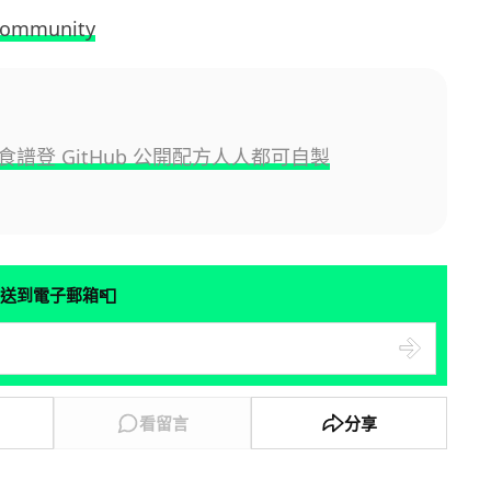
community
食譜登 GitHub 公開配方人人都可自製
📮
送到電子郵箱
看留言
分享