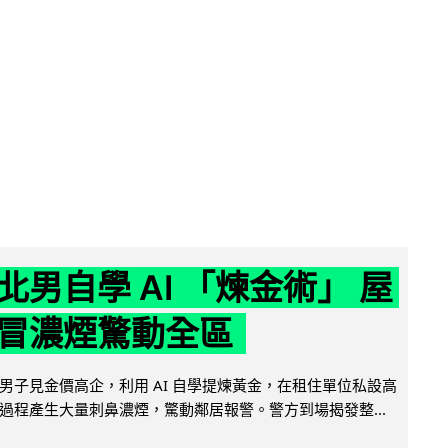
北男自學 AI 「煉金術」 屋
冒濃煙驚動全區
男子見金價高企，利用 AI 自學提煉黃金，在租住單位私設高
過程產生大量刺鼻濃煙，驚動鄰居報警。警方到場揭發整...