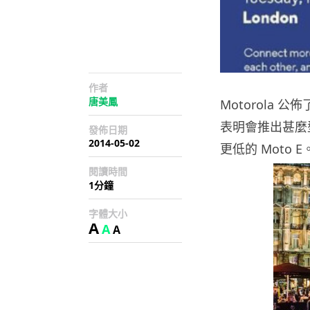
作者
唐美鳳
Motorola 
表明會推出甚麼型
發佈日期
2014-05-02
更低的 Moto E
閱讀時間
1分鐘
字體大小
A
A
A