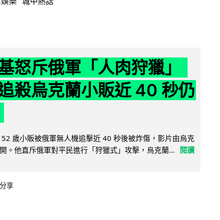
活娛樂
城中熱話
基怒斥俄軍「人肉狩獵」
追殺烏克蘭小販近 40 秒仍
52 歲小販被俄軍無人機追擊近 40 秒後被炸傷，影片由烏克
開。他直斥俄軍對平民進行「狩獵式」攻擊，烏克蘭...
閱讀
分享