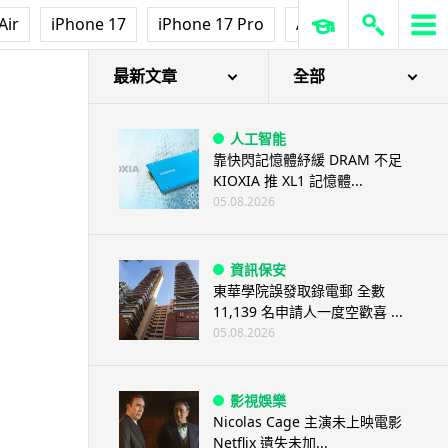
Air
iPhone 17
iPhone 17 Pro
AirPods Pro 3
Ap
最新文章
全部
人工智能
靠快閃記憶體紓緩 DRAM 不足
KIOXIA 推 XL1 記憶體...
05.08.2026
資訊保安
東華學院誤發取錄電郵 全數
11,139 名申請人一度空歡喜 ...
05.08.2026
影視娛樂
Nicolas Cage 主演未上映電影
Netflix 遺失未加...