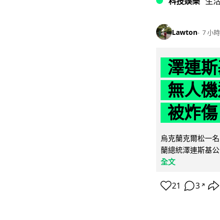
科技娛樂
生
Lawton
7 小時
澤連斯
無人機
被炸傷
烏克蘭克爾松一名 
蘭總統澤連斯基公
全文
21
3
↗