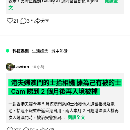
閱讀全
表示，品牌正推動 Galaxy AI 邁向全自動化 Agent...
文
21
3
分享
↗
科技娛樂
生活娛樂
城中熱話
Lawton
10 小時
港夫婦澳門的士拾相機 據為己有被的士
Cam 睇到 2 個月後再入境被捕
一對香港夫婦今年 5 月遊澳門乘的士拾獲他人遺留相機及電
池，拾遺不報並帶返香港自用。兩人本月 2 日經港珠澳大橋再
閱讀全文
次入境澳門時，被治安警察局...