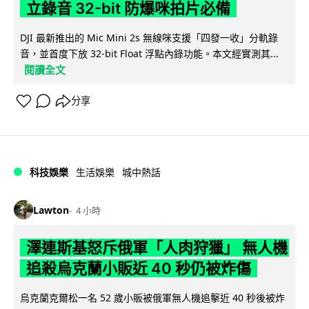
立錄音 32-bit 防爆咪拍片必備
DJI 最新推出的 Mic Mini 2s 無線咪支援「四發一收」分軌錄
音，並首度下放 32-bit Float 浮點內錄功能。本文經實測其...
閱讀全文
分享
科技娛樂
生活娛樂
城中熱話
Lawton
4 小時
澤連斯基怒斥俄軍「人肉狩獵」 無人機
追殺烏克蘭小販近 40 秒仍被炸傷
烏克蘭克爾松一名 52 歲小販被俄軍無人機追擊近 40 秒後被炸