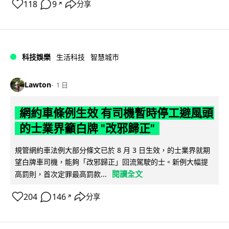
118
9
分享
↗
科技娛樂
生活科技
智慧城市
Lawton
1 日
網約車條例生效 有司機暫時停工避風頭
的士業界籲白牌 "改邪歸正"
規管網約車法例大部分條文已於 8 月 3 日生效，的士業界就期
望白牌車司機，能夠「改邪歸正」回流駕駛的士。新例大幅提
閱讀全文
高罰則，首次定罪最高罰款...
204
146
分享
↗