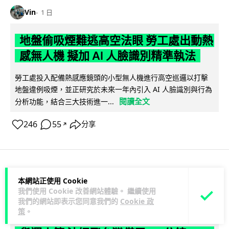
Vin
1 日
地盤偷吸煙難逃高空法眼 勞工處出動熱
感無人機 擬加 AI 人臉識別精準執法
勞工處投入配備熱感應鏡頭的小型無人機進行高空巡邏以打擊
地盤違例吸煙，並正研究於未來一年內引入 AI 人臉識別與行為
閱讀全文
分析功能，結合三大技術進一...
246
55
分享
↗
人工智能
本網站正使用 Cookie
我們使用 Cookie 改善網站體驗。 繼續使用
我們的網站即表示您同意我們的
Cookie 政
Lawton
1 日
策
。