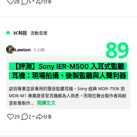
28
5
分享
↗
3C科技
流動音樂
89
Lawton
5 小時
【評測】Sony IER-M500 入耳式監聽
耳機：現場拍攝、後製監聽與人聲利器
談到專業混音專用的聲音監聽耳機，Sony 經典 MDR-7506 到
MDR-M1 專業錄音室耳機都為人熟悉。而現在舞台製作者與創
閱讀全文
意影像製作...
29
2
分享
↗