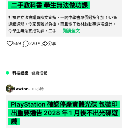
二手教科書 學生無法做功課
社福界立法會議員陳文宜指，一間中學書單價錢按年加 14.7%
遠超通漲，令家長難以負擔。而且電子教材啟動碼這項設計，
閱讀全文
令學生無法完成功課，二手...
569
220
分享
↗
科技娛樂
遊戲情報
Lawton
10 小時
PlayStation 確認停產實體光碟 包裝印
出重要通告 2028 年 1 月後不出光碟遊
戲