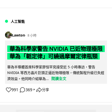
人工智能
Lawton
8 小時
華為科學家警告 NVIDIA 已近物理極限
華為「韜定律」可繞過摩爾定律瓶頸
華為半導體首席科學家廖恒罕見接受近 5 小時專訪，警告
NVIDIA 等西方晶片巨頭正逼近物理極限，傳統製程升級已失經
閱讀全文
濟效益。他同時介紹華為...
991
369
分享
↗