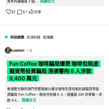
閱讀全文
為年內連續第 3 個...
31
5
分享
↗
科技娛樂
生活科技
區塊鏈
Lawton
1 日
Fun Coffee 咖啡騙局爆煲 咖啡包裝虛
擬貨幣投資騙局 港澳警拘 8 人涉款
9,400 萬元
香港警方聯同澳門司警搗破以養生咖啡生意包裝的虛擬貨幣投
資騙局 Fun Coffee，兩地共拘捕 8 人，接獲逾 200 宗舉報，涉
閱讀全文
款 9,4...