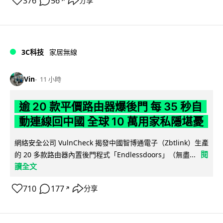
376
56
分享
↗
3C科技
家居無線
Vin
11 小時
逾 20 款平價路由器爆後門 每 35 秒自
動連線回中國 全球 10 萬用家私隱堪憂
網絡安全公司 VulnCheck 揭發中國智博通電子（Zbtlink）生產
閱
的 20 多款路由器內置後門程式「Endlessdoors」（無盡...
讀全文
710
177
分享
↗