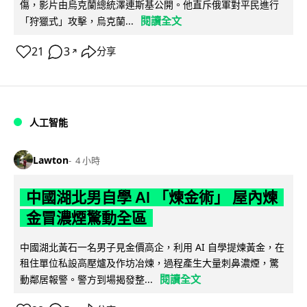
傷，影片由烏克蘭總統澤連斯基公開。他直斥俄軍對平民進行
閱讀全文
「狩獵式」攻擊，烏克蘭...
21
3
分享
↗
人工智能
Lawton
4 小時
中國湖北男自學 AI 「煉金術」 屋內煉
金冒濃煙驚動全區
中國湖北黃石一名男子見金價高企，利用 AI 自學提煉黃金，在
租住單位私設高壓爐及作坊冶煉，過程產生大量刺鼻濃煙，驚
閱讀全文
動鄰居報警。警方到場揭發整...