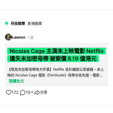
科技娛樂
影視娛樂
Lawton
1 日
Nicolas Cage 主演未上映電影 Netflix
遺失未加密母帶 被索償 8.19 億港元
【唔見未加密母帶咁大件事】Netflix 洛杉磯辦公室被竊，未上
映的 Nicolas Cage 電影《Fortitude》母帶亦告失蹤。電影...
閱讀全文
172
10
分享
↗