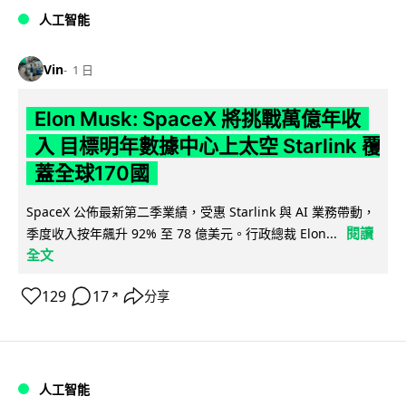
人工智能
Vin
1 日
Elon Musk: SpaceX 將挑戰萬億年收
入 目標明年數據中心上太空 Starlink 覆
蓋全球170國
SpaceX 公佈最新第二季業績，受惠 Starlink 與 AI 業務帶動，
閱讀
季度收入按年飆升 92% 至 78 億美元。行政總裁 Elon...
全文
129
17
分享
↗
人工智能