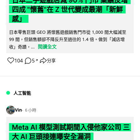
四成 "懷舊"在 Z 世代變成最潮「新鮮
感」
日本零售巨頭 GEO 將懷舊遊戲銷售門市從 1,000 間大幅減至
99 間，但銷售額卻不降反升至過往的 1.4 倍。做到「減店增
閱讀全文
收」奇蹟，...
104
5
分享
↗
人工智能
Vin
6 小時
Meta AI 模型測試期間入侵他家公司 三
大 AI 巨頭接連曝安全漏洞