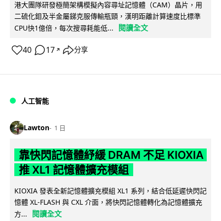
港大團隊研發極簡架構模擬內容尋址記憶體（CAM）晶片，用
二硫化鉬及半金屬銻克服傳輸瓶頸，漢明距離計算速度比標準
閱讀全文
CPU快1億倍，每次搜尋耗能低...
40
17
分享
↗
人工智能
Lawton
1 日
靠快閃記憶體紓緩 DRAM 不足 KIOXIA
推 XL1 記憶體擴充模組
KIOXIA 發表全新記憶體擴充模組 XL1 系列，結合低延遲快閃記
憶體 XL-FLASH 與 CXL 介面，將快閃記憶體轉化為記憶體擴充
閱讀全文
方...