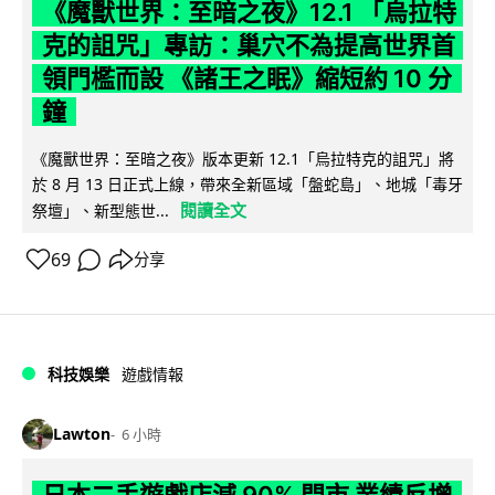
《魔獸世界：至暗之夜》12.1 「烏拉特
克的詛咒」專訪：巢穴不為提高世界首
領門檻而設 《諸王之眠》縮短約 10 分
鐘
《魔獸世界：至暗之夜》版本更新 12.1「烏拉特克的詛咒」將
於 8 月 13 日正式上線，帶來全新區域「盤蛇島」、地城「毒牙
閱讀全文
祭壇」、新型態世...
69
分享
科技娛樂
遊戲情報
Lawton
6 小時
日本二手遊戲店減 90% 門市 業績反增