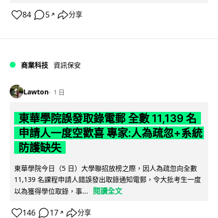
84
5
分享
↗
商業科技
資訊保安
Lawton
1 日
東華學院誤發取錄電郵 全數 11,139 名
申請人一度空歡喜 專家:人為疏忽+系統
防護缺失
東華學院今日（5 日）大學聯招放榜之際，因人為疏忽向全數
11,139 名課程申請人錯誤發出取錄通知電郵，令大批考生一度
閱讀全文
以為獲得學位取錄，事...
146
17
分享
↗