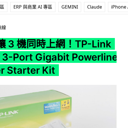
專區
ERP 與商業 AI 專區
GEMINI
Claude
iPhone 
P-Link AV600 3-Port Gigabit Powerline Adapter Star
無線
 3 機同時上網！TP-Link
3-Port Gigabit Powerline
 Starter Kit