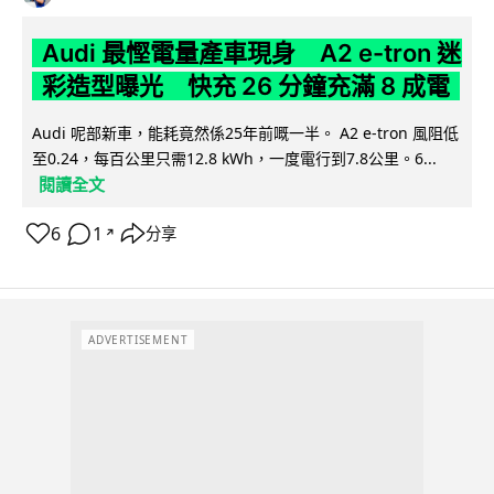
Audi 最慳電量產車現身 A2 e-tron 迷
彩造型曝光 快充 26 分鐘充滿 8 成電
Audi 呢部新車，能耗竟然係25年前嘅一半。 A2 e-tron 風阻低
至0.24，每百公里只需12.8 kWh，一度電行到7.8公里。6...
閱讀全文
6
1
分享
↗
ADVERTISEMENT