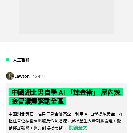
人工智能
Lawton
15 小時
中國湖北男自學 AI 「煉金術」 屋內煉
金冒濃煙驚動全區
中國湖北黃石一名男子見金價高企，利用 AI 自學提煉黃金，在
租住單位私設高壓爐及作坊冶煉，過程產生大量刺鼻濃煙，驚
閱讀全文
動鄰居報警。警方到場揭發整...