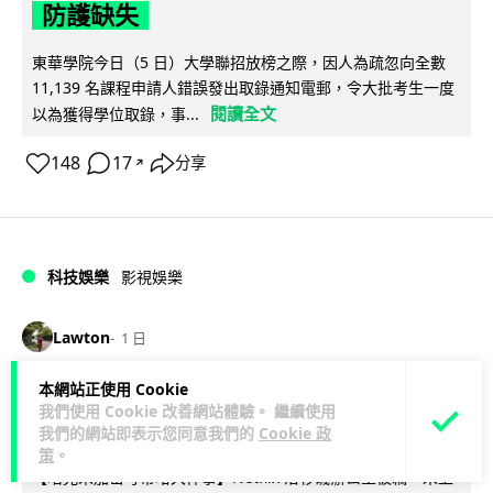
防護缺失
東華學院今日（5 日）大學聯招放榜之際，因人為疏忽向全數
11,139 名課程申請人錯誤發出取錄通知電郵，令大批考生一度
閱讀全文
以為獲得學位取錄，事...
148
17
分享
↗
科技娛樂
影視娛樂
Lawton
1 日
本網站正使用 Cookie
Nicolas Cage 主演未上映電影 Netflix
我們使用 Cookie 改善網站體驗。 繼續使用
遺失未加密母帶 被索償 8.19 億港元
我們的網站即表示您同意我們的
Cookie 政
策
。
【唔見未加密母帶咁大件事】Netflix 洛杉磯辦公室被竊，未上