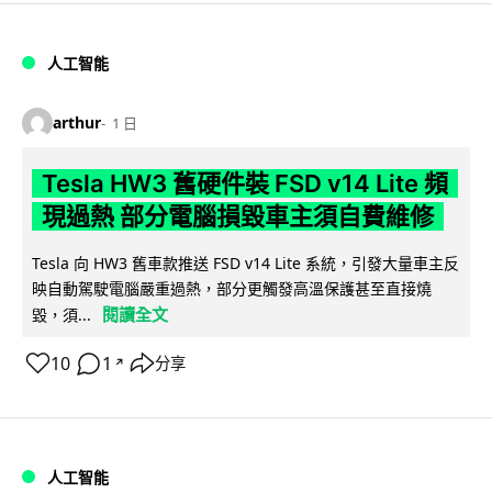
人工智能
arthur
1 日
Tesla HW3 舊硬件裝 FSD v14 Lite 頻
現過熱 部分電腦損毀車主須自費維修
Tesla 向 HW3 舊車款推送 FSD v14 Lite 系統，引發大量車主反
映自動駕駛電腦嚴重過熱，部分更觸發高溫保護甚至直接燒
閱讀全文
毀，須...
10
1
分享
↗
人工智能