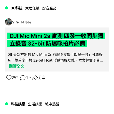
3C科技
家居無線
影音產品
Vin
14 小時
DJI Mic Mini 2s 實測 四發一收同步獨
立錄音 32-bit 防爆咪拍片必備
DJI 最新推出的 Mic Mini 2s 無線咪支援「四發一收」分軌錄
音，並首度下放 32-bit Float 浮點內錄功能。本文經實測其...
閱讀全文
252
1
分享
↗
科技娛樂
生活娛樂
城中熱話