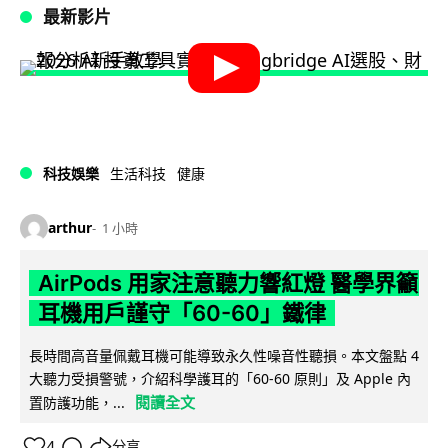
最新影片
科技娛樂
生活科技
健康
arthur
1 小時
AirPods 用家注意聽力響紅燈 醫學界籲
耳機用戶謹守「60-60」鐵律
長時間高音量佩戴耳機可能導致永久性噪音性聽損。本文盤點 4
大聽力受損警號，介紹科學護耳的「60-60 原則」及 Apple 內
閱讀全文
置防護功能，...
4
分享