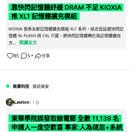
靠快閃記憶體紓緩 DRAM 不足 KIOXIA
推 XL1 記憶體擴充模組
KIOXIA 發表全新記憶體擴充模組 XL1 系列，結合低延遲快閃記
憶體 XL-FLASH 與 CXL 介面，將快閃記憶體轉化為記憶體擴充
閱讀全文
方...
85
5
分享
↗
商業科技
資訊保安
Lawton
1 日
東華學院誤發取錄電郵 全數 11,139 名
申請人一度空歡喜 專家:人為疏忽+系統