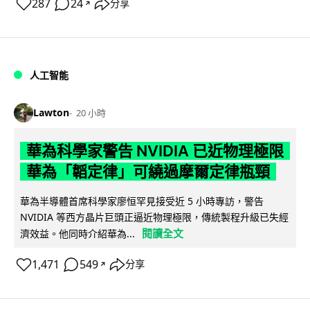
287
24
分享
↗
人工智能
Lawton
20 小時
華為科學家警告 NVIDIA 已近物理極限
華為「韜定律」可繞過摩爾定律瓶頸
華為半導體首席科學家廖恒罕見接受近 5 小時專訪，警告
NVIDIA 等西方晶片巨頭正逼近物理極限，傳統製程升級已失經
閱讀全文
濟效益。他同時介紹華為...
1,471
549
分享
↗