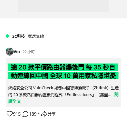
3C科技
家居無線
Vin
22 小時
逾 20 款平價路由器爆後門 每 35 秒自
動連線回中國 全球 10 萬用家私隱堪憂
網絡安全公司 VulnCheck 揭發中國智博通電子（Zbtlink）生產
閱
的 20 多款路由器內置後門程式「Endlessdoors」（無盡...
讀全文
915
189
分享
↗