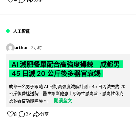
人工智能
arthur
2 小時
AI 減肥餐單配合高強度操練 成都男
45 日減 20 公斤後多器官衰竭
成都一名男子跟隨 AI 制訂高強度減脂計劃，45 日內減去約 20
公斤後昏迷送院。醫生診斷他患上尿源性膿毒症、膿毒性休克
閱讀全文
及多器官功能障礙。...
8
2
分享
↗