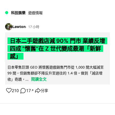
科技娛樂
遊戲情報
Lawton
17 小時
日本二手遊戲店減 90% 門市 業績反增
四成 "懷舊"在 Z 世代變成最潮「新鮮
感」
日本零售巨頭 GEO 將懷舊遊戲銷售門市從 1,000 間大幅減至
99 間，但銷售額卻不降反升至過往的 1.4 倍。做到「減店增
閱讀全文
收」奇蹟，...
210
17
分享
↗