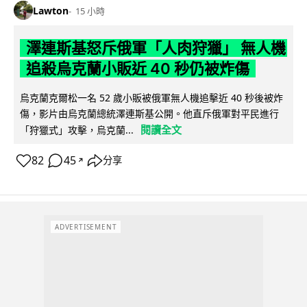
Lawton
15 小時
澤連斯基怒斥俄軍「人肉狩獵」 無人機
追殺烏克蘭小販近 40 秒仍被炸傷
烏克蘭克爾松一名 52 歲小販被俄軍無人機追擊近 40 秒後被炸
傷，影片由烏克蘭總統澤連斯基公開。他直斥俄軍對平民進行
閱讀全文
「狩獵式」攻擊，烏克蘭...
82
45
分享
↗
ADVERTISEMENT