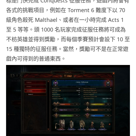
標是鬥快完成 Conquests 征服任務，遊戲內將會有
各式的挑戰項目，例如在 Torment 6 難度下以 70
級角色殺死 Malthael、或者在一小時完成 Acts 1
至 5 等等。頭 1000 名玩家完成征服任務將可成為
不枋英雄並得到獎勵，而每個季賽預計會設下 10 至
15 種獨特的征服任務。當然，獎勵可不是在正常遊
戲內可得到的普通東西。