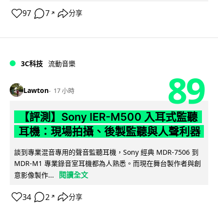
97
7
分享
↗
3C科技
流動音樂
89
Lawton
17 小時
【評測】Sony IER-M500 入耳式監聽
耳機：現場拍攝、後製監聽與人聲利器
談到專業混音專用的聲音監聽耳機，Sony 經典 MDR-7506 到
MDR-M1 專業錄音室耳機都為人熟悉。而現在舞台製作者與創
閱讀全文
意影像製作...
34
2
分享
↗