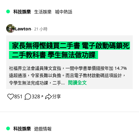
科技娛樂
生活娛樂
城中熱話
Lawton
21 小時
家長無得慳錢買二手書 電子啟動碼鎖死
二手教科書 學生無法做功課
社福界立法會議員陳文宜指，一間中學書單價錢按年加 14.7%
遠超通漲，令家長難以負擔。而且電子教材啟動碼這項設計，
閱讀全文
令學生無法完成功課，二手...
851
328
分享
↗
科技娛樂
遊戲情報