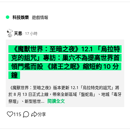
科技娛樂
遊戲情報
天恩
17 小時
《魔獸世界：至暗之夜》12.1 「烏拉特
克的詛咒」專訪：巢穴不為提高世界首
領門檻而設 《諸王之眠》縮短約 10 分
鐘
《魔獸世界：至暗之夜》版本更新 12.1「烏拉特克的詛咒」將
於 8 月 13 日正式上線，帶來全新區域「盤蛇島」、地城「毒牙
閱讀全文
祭壇」、新型態世...
115
分享