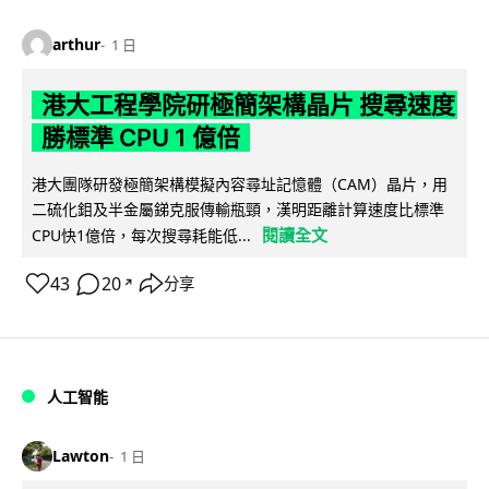
arthur
1 日
港大工程學院研極簡架構晶片 搜尋速度
勝標準 CPU 1 億倍
港大團隊研發極簡架構模擬內容尋址記憶體（CAM）晶片，用
二硫化鉬及半金屬銻克服傳輸瓶頸，漢明距離計算速度比標準
閱讀全文
CPU快1億倍，每次搜尋耗能低...
43
20
分享
↗
人工智能
Lawton
1 日