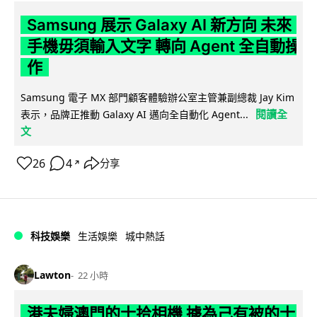
Samsung 展示 Galaxy AI 新方向 未來
手機毋須輸入文字 轉向 Agent 全自動操
作
Samsung 電子 MX 部門顧客體驗辦公室主管兼副總裁 Jay Kim
閱讀全
表示，品牌正推動 Galaxy AI 邁向全自動化 Agent...
文
26
4
分享
↗
科技娛樂
生活娛樂
城中熱話
Lawton
22 小時
港夫婦澳門的士拾相機 據為己有被的士