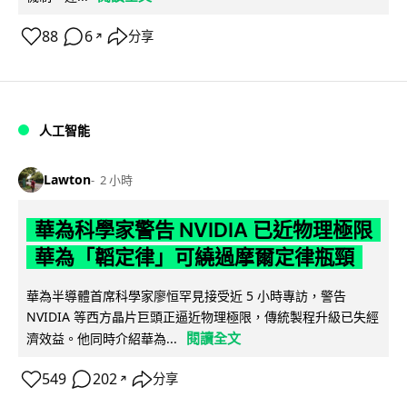
88
6
分享
↗
人工智能
Lawton
2 小時
華為科學家警告 NVIDIA 已近物理極限
華為「韜定律」可繞過摩爾定律瓶頸
華為半導體首席科學家廖恒罕見接受近 5 小時專訪，警告
NVIDIA 等西方晶片巨頭正逼近物理極限，傳統製程升級已失經
閱讀全文
濟效益。他同時介紹華為...
549
202
分享
↗