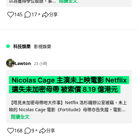
閱讀全文
以為獲得學位取錄，事...
145
17
分享
↗
科技娛樂
影視娛樂
Lawton
23 小時
Nicolas Cage 主演未上映電影 Netflix
遺失未加密母帶 被索償 8.19 億港元
【唔見未加密母帶咁大件事】Netflix 洛杉磯辦公室被竊，未上
映的 Nicolas Cage 電影《Fortitude》母帶亦告失蹤。電影...
閱讀全文
168
9
分享
↗