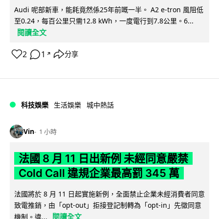
Audi 呢部新車，能耗竟然係25年前嘅一半。 A2 e-tron 風阻低
至0.24，每百公里只需12.8 kWh，一度電行到7.8公里。6...
閱讀全文
2
1
分享
↗
科技娛樂
生活娛樂
城中熱話
Vin
1 小時
法國 8 月 11 日出新例 未經同意嚴禁
Cold Call 違規企業最高罰 345 萬
法國將於 8 月 11 日起實施新例，全面禁止企業未經消費者同意
致電推銷，由「opt-out」拒接登記制轉為「opt-in」先徵同意
閱讀全文
機制。違...