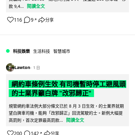
閱讀全文
款 9,4...
116
9
分享
↗
科技娛樂
生活科技
智慧城市
Lawton
1 日
網約車條例生效 有司機暫時停工避風頭
的士業界籲白牌 "改邪歸正"
規管網約車法例大部分條文已於 8 月 3 日生效，的士業界就期
望白牌車司機，能夠「改邪歸正」回流駕駛的士。新例大幅提
閱讀全文
高罰則，首次定罪最高罰款...
200
142
分享
↗