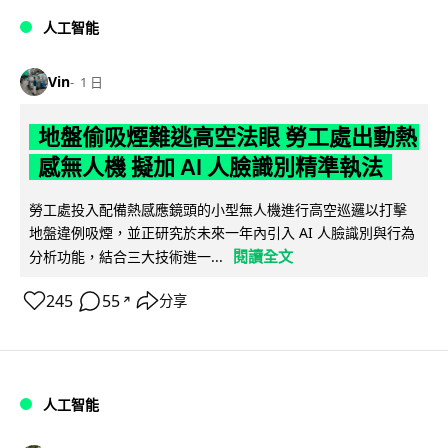
人工智能
Vin
1 日
地盤偷吸煙難逃高空法眼 勞工處出動熱
感無人機 擬加 AI 人臉識別精準執法
勞工處投入配備熱感應鏡頭的小型無人機進行高空巡邏以打擊
地盤違例吸煙，並正研究於未來一年內引入 AI 人臉識別與行為
閱讀全文
分析功能，結合三大技術進一...
245
55
分享
↗
人工智能