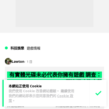
科技娛樂
遊戲情報
Lawton
1 日
有實體光碟未必代表你擁有遊戲 調查：
PS5 34%、Xbox 50% 須連網才能完整
本網站正使用 Cookie
遊玩
我們使用 Cookie 改善網站體驗。 繼續使用
我們的網站即表示您同意我們的
Cookie 政
【就算有光碟，也未必代表擁有遊戲】有調查發現，34% PS5
策
。
實體遊戲及 50% Xbox Series X 實體遊戲在完全斷網下無法完