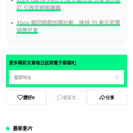
Xbox Game Pass 訂閱大幅加價 玩家憤怒退
訂 引致官網都癱瘓
Xbox 撤回遊戲加價計劃 維持 70 美元定價
順應民意
📮
更多精彩文章每日送到電子郵箱
讚好
0
看留言
分享
最新影片