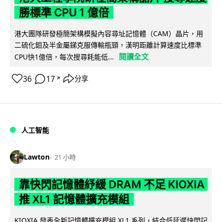
勝標準 CPU 1 億倍
港大團隊研發極簡架構模擬內容尋址記憶體（CAM）晶片，用
二硫化鉬及半金屬銻克服傳輸瓶頸，漢明距離計算速度比標準
閱讀全文
CPU快1億倍，每次搜尋耗能低...
36
17
分享
↗
人工智能
Lawton
21 小時
靠快閃記憶體紓緩 DRAM 不足 KIOXIA
推 XL1 記憶體擴充模組
KIOXIA 發表全新記憶體擴充模組 XL1 系列，結合低延遲快閃記