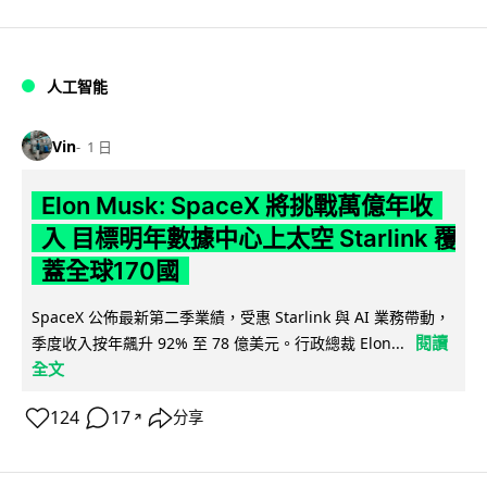
人工智能
Vin
1 日
Elon Musk: SpaceX 將挑戰萬億年收
入 目標明年數據中心上太空 Starlink 覆
蓋全球170國
SpaceX 公佈最新第二季業績，受惠 Starlink 與 AI 業務帶動，
閱讀
季度收入按年飆升 92% 至 78 億美元。行政總裁 Elon...
全文
124
17
分享
↗