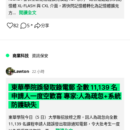
憶體 XL-FLASH 與 CXL 介面，將快閃記憶體轉化為記憶體擴充
閱讀全文
方...
82
5
分享
↗
商業科技
資訊保安
Lawton
22 小時
東華學院誤發取錄電郵 全數 11,139 名
申請人一度空歡喜 專家:人為疏忽+系統
防護缺失
東華學院今日（5 日）大學聯招放榜之際，因人為疏忽向全數
11,139 名課程申請人錯誤發出取錄通知電郵，令大批考生一度