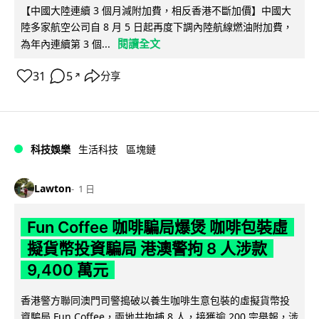
【中國大陸連續 3 個月減附加費，相反香港不斷加價】中國大
陸多家航空公司自 8 月 5 日起再度下調內陸航線燃油附加費，
閱讀全文
為年內連續第 3 個...
31
5
分享
↗
科技娛樂
生活科技
區塊鏈
Lawton
1 日
Fun Coffee 咖啡騙局爆煲 咖啡包裝虛
擬貨幣投資騙局 港澳警拘 8 人涉款
9,400 萬元
香港警方聯同澳門司警搗破以養生咖啡生意包裝的虛擬貨幣投
資騙局 Fun Coffee，兩地共拘捕 8 人，接獲逾 200 宗舉報，涉