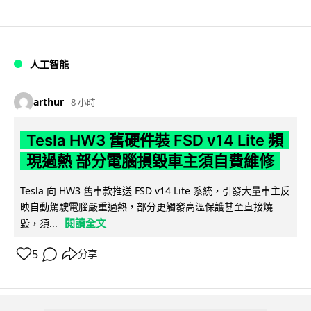
人工智能
arthur
8 小時
Tesla HW3 舊硬件裝 FSD v14 Lite 頻
現過熱 部分電腦損毀車主須自費維修
Tesla 向 HW3 舊車款推送 FSD v14 Lite 系統，引發大量車主反
映自動駕駛電腦嚴重過熱，部分更觸發高溫保護甚至直接燒
閱讀全文
毀，須...
5
分享