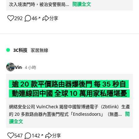
閱讀全文
次入境澳門時，被治安警察局...
292
46
分享
↗
3C科技
家居無線
Vin
4 小時
逾 20 款平價路由器爆後門 每 35 秒自
動連線回中國 全球 10 萬用家私隱堪憂
網絡安全公司 VulnCheck 揭發中國智博通電子（Zbtlink）生產
閱
的 20 多款路由器內置後門程式「Endlessdoors」（無盡...
讀全文
547
142
分享
↗