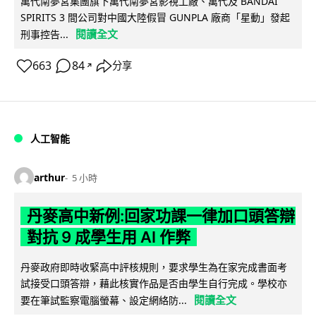
萬代南夢宮集團旗下萬代南夢宮影視工廠、萬代及 BANDAI
SPIRITS 3 間公司對中國大陸假冒 GUNPLA 廠商「星動」發起
閱讀全文
刑事控告...
663
84
分享
↗
人工智能
arthur
5 小時
丹麥高中新例:回家功課一律加口頭答辯
對抗 9 成學生用 AI 作弊
丹麥政府即時收緊高中評核規則，要求學生為在家完成書面考
試接受口頭答辯，藉此核實作品是否由學生自行完成。學校亦
閱讀全文
要在筆試監察電腦螢幕、設定網絡防...