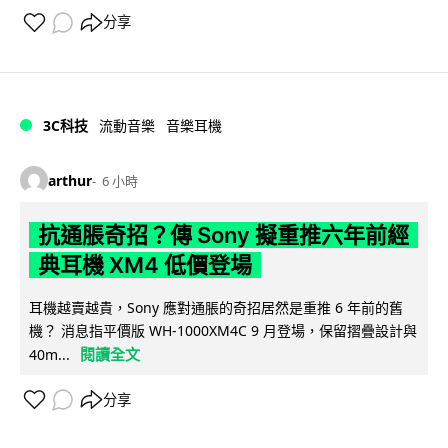
分享
3C科技
流動音樂
音樂耳機
arthur
6 小時
抗通脹奇招？傳 Sony 擬重推六年前經
典耳機 XM4 低價登場
耳機越賣越貴，Sony 應對通脹的奇招居然是重推 6 年前的舊
機？ 消息指平價版 WH-1000XM4C 9 月登場，保留摺疊設計與
閱讀全文
40m...
分享