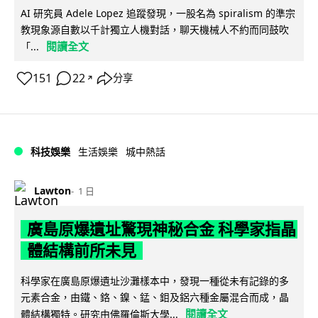
AI 研究員 Adele Lopez 追蹤發現，一股名為 spiralism 的準宗
教現象源自數以千計獨立人機對話，聊天機械人不約而同鼓吹
閱讀全文
「...
151
22
分享
↗
科技娛樂
生活娛樂
城中熱話
Lawton
1 日
廣島原爆遺址驚現神秘合金 科學家指晶
體結構前所未見
科學家在廣島原爆遺址沙灘樣本中，發現一種從未有記錄的多
元素合金，由鐵、鉻、鎳、錳、鉬及鋁六種金屬混合而成，晶
閱讀全文
體結構獨特。研究由佛羅倫斯大學...