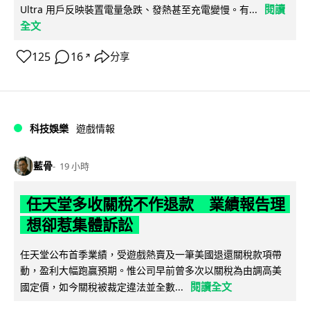
閱讀
Ultra 用戶反映裝置電量急跌、發熱甚至充電變慢。有...
全文
125
16
分享
↗
科技娛樂
遊戲情報
藍骨
19 小時
任天堂多收關稅不作退款 業績報告理
想卻惹集體訴訟
任天堂公布首季業績，受遊戲熱賣及一筆美國退還關稅款項帶
動，盈利大幅跑贏預期。惟公司早前曾多次以關稅為由調高美
閱讀全文
國定價，如今關稅被裁定違法並全數...