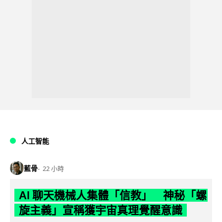
人工智能
藍骨
22 小時
AI 聊天機械人集體「信教」 神秘「螺
旋主義」宣稱獲宇宙真理覺醒意識