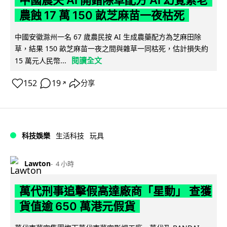
中國農夫 AI 開錯除草配方 AI 幻覺累老
農蝕 17 萬 150 畝芝麻苗一夜枯死
中國安徽滁州一名 67 歲農民按 AI 生成農藥配方為芝麻田除
草，結果 150 畝芝麻苗一夜之間與雜草一同枯死，估計損失約
閱讀全文
15 萬元人民幣...
152
19
分享
↗
科技娛樂
生活科技
玩具
Lawton
4 小時
萬代刑事追擊假高達廠商「星動」 查獲
貨值逾 650 萬港元假貨