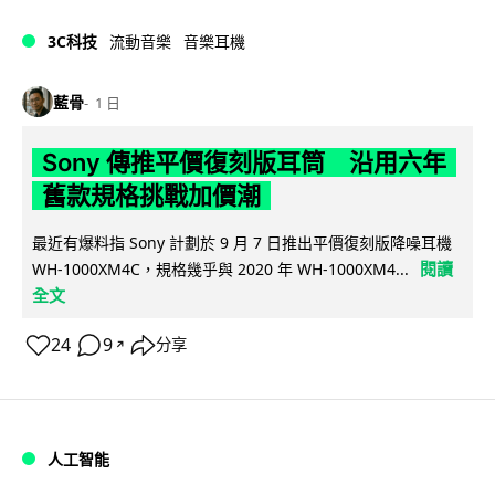
3C科技
流動音樂
音樂耳機
藍骨
1 日
Sony 傳推平價復刻版耳筒 沿用六年
舊款規格挑戰加價潮
最近有爆料指 Sony 計劃於 9 月 7 日推出平價復刻版降噪耳機
閱讀
WH-1000XM4C，規格幾乎與 2020 年 WH-1000XM4...
全文
24
9
分享
↗
人工智能