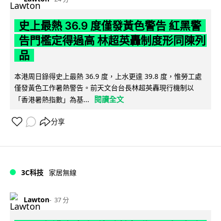
史上最熱 36.9 度僅發黃色警告 紅黑警
告門檻定得過高 林超英轟制度形同陳列
品
本港周日錄得史上最熱 36.9 度，上水更達 39.8 度，惟勞工處
僅發黃色工作暑熱警告。前天文台台長林超英轟現行機制以
閱讀全文
「香港暑熱指數」為基...
分享
3C科技
家居無線
Lawton
37 分