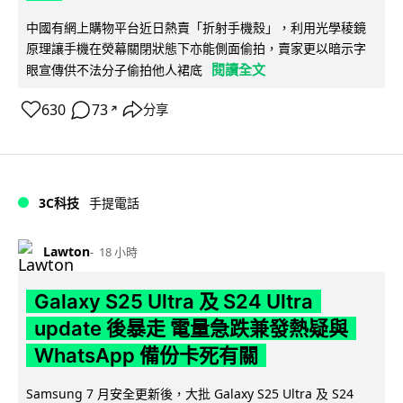
中國有網上購物平台近日熱賣「折射手機殼」，利用光學稜鏡
原理讓手機在熒幕關閉狀態下亦能側面偷拍，賣家更以暗示字
閱讀全文
眼宣傳供不法分子偷拍他人裙底
630
73
分享
↗
3C科技
手提電話
Lawton
18 小時
Galaxy S25 Ultra 及 S24 Ultra
update 後暴走 電量急跌兼發熱疑與
WhatsApp 備份卡死有關
Samsung 7 月安全更新後，大批 Galaxy S25 Ultra 及 S24