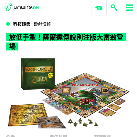
WWDC 2026
GenAI 與雲端科技專區
ERP 與商業 AI
放低手掣！薩爾達傳說別注版大富翁登場
科技娛樂
遊戲情報
放低手掣！薩爾達傳說別注版大富翁登
場
作者
發佈日期
閱讀時間