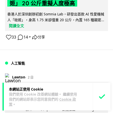
姬」 20 公斤重擬人度極高
香港人於深圳創辦初創 Somnia Lab，研發出首款 AI 性愛機械
人「硅姬」，身高 1.75 米卻僅重 20 公斤，內置 165 種親密...
閱讀全文
33
14
分享
↗
人工智能
Lawton
2 日
本網站正使用 Cookie
Grok Imagine Image 2.0 推出 主打局
我們使用 Cookie 改善網站體驗。 繼續使用
部編輯及多圖參考功能
我們的網站即表示您同意我們的
Cookie 政
策
。
Elon Musk 旗下 xAI 以 SpaceXAI 名義推出 Grok Imagine