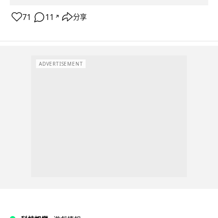
71
11
分享
↗
ADVERTISEMENT