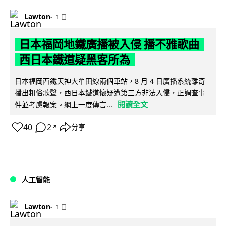
Lawton
1 日
日本福岡地鐵廣播被入侵 播不雅歌曲
西日本鐵道疑黑客所為
日本福岡西鐵天神大牟田線兩個車站，8 月 4 日廣播系統離奇
播出粗俗歌聲，西日本鐵道懷疑遭第三方非法入侵，正調查事
閱讀全文
件並考慮報案。網上一度傳言...
40
2
分享
↗
人工智能
Lawton
1 日