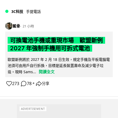
3C科技
手提電話
藍骨
21 小時
可換電池手機或重現市場 歐盟新例
2027 年強制手機用可拆式電池
歐盟新例將於 2027 年 2 月 18 日生效，規定手機及平板電腦電
池須可由用戶自行拆換，目標是延長裝置壽命及減少電子垃
閱讀全文
圾。現時 Sams...
273
78
分享
↗
ADVERTISEMENT