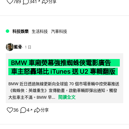
789
341
分享
↗
科技娛樂
生活科技
汽車科技
藍骨
1 日
BMW 車廂熒幕強推蜘蛛俠電影廣告
車主怒轟堪比 iTunes 送 U2 專輯翻版
BMW 近日透過無線更新向全球逾 70 個市場車輛中控熒幕推送
《蜘蛛俠：英雄重生》宣傳動畫，啟動車輛即彈出通知，觸發
閱讀全文
大批車主不滿。BMW 早...
36
4
分享
↗