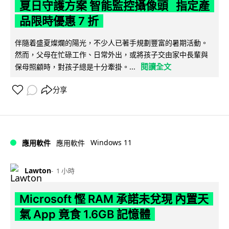
夏日守護方案 智能監控攝像頭 指定產
品限時優惠 7 折
伴隨着盛夏燦爛的陽光，不少人已著手規劃豐富的暑期活動。
然而，父母在忙碌工作、日常外出，或將孩子交由家中長輩與
閱讀全文
保母照顧時，對孩子總是十分牽掛。...
分享
Windows 11
應用軟件
應用軟件
Lawton
1 小時
Microsoft 慳 RAM 承諾未兌現 內置天
氣 App 竟食 1.6GB 記憶體