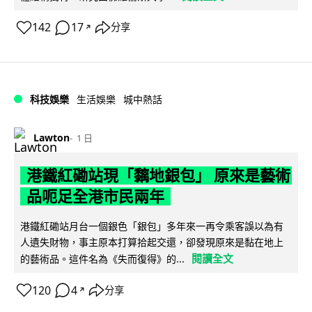
142
17
分享
↗
科技娛樂
生活娛樂
城中熱話
Lawton
1 日
港鐵紅磡站現「黐地銀包」 原來是藝術
品呃足全港市民兩年
港鐵紅磡站月台一個銀色「銀包」多年來一再令乘客誤以為有
人遺失財物，事主原本打算拾起交還，卻發現原來是黏在地上
閱讀全文
的藝術品。這件名為《失而復得》的...
120
4
分享
↗