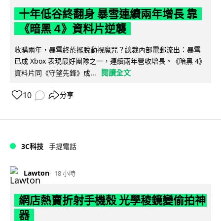
十年低谷終翻身 暴雪連續兩年增長 靠
《暗黑 4》資料片逆襲
收購兩年，暴雪終於擺脫動視魔咒？總裁內部電郵流出：暴雪
已成 Xbox 表現最好團隊之一，連續兩年營收增長。《暗黑 4》
閱讀全文
資料片同《守望先鋒》成...
10
分享
3C科技
手提電話
Lawton
18 小時
網店熱賣折射手機殼 光學稜鏡變偷拍神
器