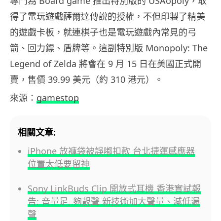
專門為 Board game 推出特別版的 USAopoly，取
得了電玩遊戲薩爾達傳說的授權，不但印製了精美
的遊戲卡板，就連棋子也是電玩遊戲內常見的弓
箭、回力鏢、盾牌等。這副特別版 Monopoly: The
Legend of Zelda 將會在 9 月 15 日在美國正式開
賣，售價 39.99 美元（約 310 港元）。
來源：
gamestop
相關文章:
iPhone 放褲袋被誤嘟扣款 台北捷運感應器
位置太低要留神
Sony LinkBuds Clip 開放式耳機 香港實試報
告: 音量足, 夠靚聲 新技術加大聲量、減低漏
聲