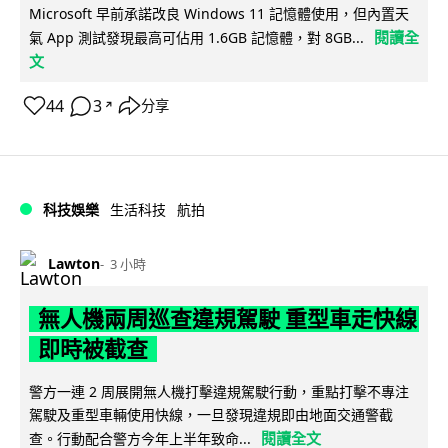
Microsoft 早前承諾改良 Windows 11 記憶體使用，但內置天
閱讀全
氣 App 測試發現最高可佔用 1.6GB 記憶體，對 8GB...
文
44
3
分享
↗
科技娛樂
生活科技
航拍
Lawton
3 小時
無人機兩周巡查違規駕駛 重型車走快線
即時被截查
警方一連 2 周展開無人機打擊違規駕駛行動，重點打擊不專注
駕駛及重型車輛使用快線，一旦發現違規即由地面交通警截
閱讀全文
查。行動配合警方今年上半年致命...