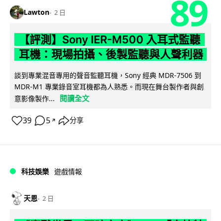
89
Lawton
2 日
【評測】Sony IER-M500 入耳式監聽
耳機：現場拍攝、後製監聽與人聲利器
談到專業混音專用的聲音監聽耳機，Sony 經典 MDR-7506 到
MDR-M1 專業錄音室耳機都為人熟悉。而現在舞台製作者與創
閱讀全文
意影像製作...
39
5
分享
↗
科技娛樂
遊戲情報
天恩
2 日