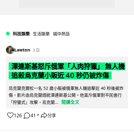
科技娛樂
生活娛樂
城中熱話
Lawton
2 日
澤連斯基怒斥俄軍「人肉狩獵」 無人機
追殺烏克蘭小販近 40 秒仍被炸傷
烏克蘭克爾松一名 52 歲小販被俄軍無人機追擊近 40 秒後被炸
傷，影片由烏克蘭總統澤連斯基公開。他直斥俄軍對平民進行
閱讀全文
「狩獵式」攻擊，烏克蘭...
126
41
分享
↗