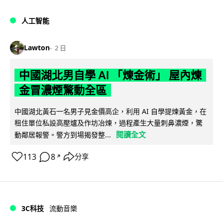
人工智能
Lawton
2 日
中國湖北男自學 AI 「煉金術」 屋內煉
金冒濃煙驚動全區
中國湖北黃石一名男子見金價高企，利用 AI 自學提煉黃金，在
租住單位私設高壓爐及作坊冶煉，過程產生大量刺鼻濃煙，驚
閱讀全文
動鄰居報警。警方到場揭發整...
113
8
分享
↗
3C科技
流動音樂