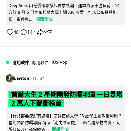
DeepSeek 因低價策略掀起需求熱潮，運算資源不勝負荷，官
方於 8 月 6 日宣布即將大幅上調 API 收費，惟未公布具體加
閱讀全文
幅。事件與...
48
14
分享
↗
iOS App
應用軟件
應用軟件
Lawton
11 小時
首爾大生 2 星期開發防曬地圖 一日暴增
2 萬人下載衝榜首
【行路都要揀好有遮陰】南韓首爾大學 23 歲學生劉敏俊利用 2
星期開發防曬導航 App「走向陰涼處」，結合建築物高度、太
閱讀全文
陽仰角及行道樹陰影...