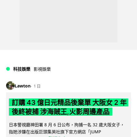
科技娛樂
影視娛樂
Lawton
1 日
訂購 43 億日元精品後棄單 大阪女 2 年
後終被捕 涉海賊王,火影周邊產品
日本警視廳神田署 8 月 6 日公布，拘捕一名 32 歲大阪女子，
指她涉嫌在出版巨頭集英社旗下官方網店「JUMP