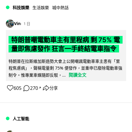
科技娛樂
生活娛樂
城中熱話
Vin
1 日
特朗普嘲電動車主有里程病 剩 75% 電
量即焦慮發作 狂言一手終結電車指令
特朗普在拉斯維加斯造勢大會上公開嘲諷電動車車主患有「里
程焦慮病」，聲稱電量剩 75% 便發作，並重申已廢除電動車強
閱讀全文
制令。惟專業車媒隨即反駁，...
605
270
分享
↗
人工智能