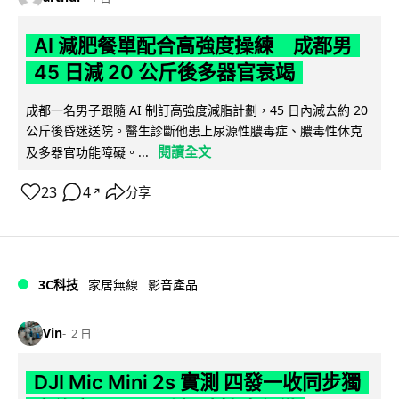
AI 減肥餐單配合高強度操練 成都男
45 日減 20 公斤後多器官衰竭
成都一名男子跟隨 AI 制訂高強度減脂計劃，45 日內減去約 20
公斤後昏迷送院。醫生診斷他患上尿源性膿毒症、膿毒性休克
閱讀全文
及多器官功能障礙。...
23
4
分享
↗
3C科技
家居無線
影音產品
Vin
2 日
DJI Mic Mini 2s 實測 四發一收同步獨