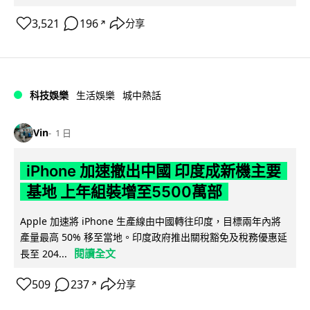
3,521
196
分享
↗
科技娛樂
生活娛樂
城中熱話
Vin
1 日
iPhone 加速撤出中國 印度成新機主要
基地 上年組裝增至5500萬部
Apple 加速將 iPhone 生產線由中國轉往印度，目標兩年內將
產量最高 50% 移至當地。印度政府推出關稅豁免及稅務優惠延
閱讀全文
長至 204...
509
237
分享
↗