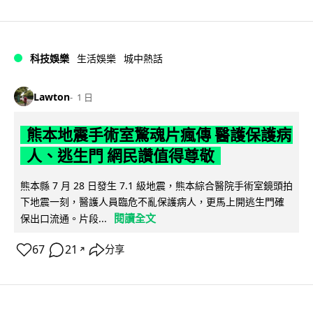
科技娛樂
生活娛樂
城中熱話
Lawton
1 日
熊本地震手術室驚魂片瘋傳 醫護保護病
人、逃生門 網民讚值得尊敬
熊本縣 7 月 28 日發生 7.1 級地震，熊本綜合醫院手術室鏡頭拍
下地震一刻，醫護人員臨危不亂保護病人，更馬上開逃生門確
閱讀全文
保出口流通。片段...
67
21
分享
↗