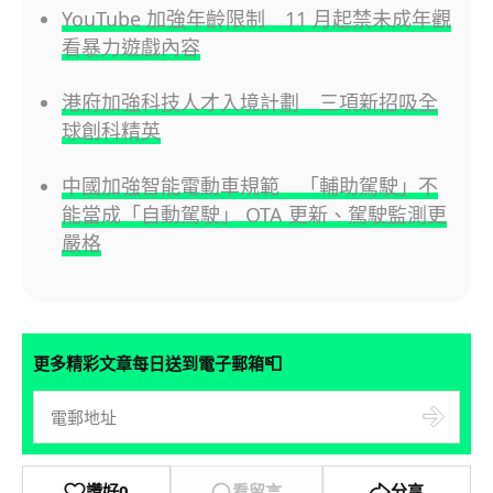
YouTube 加強年齡限制 11 月起禁未成年觀
看暴力遊戲內容
港府加強科技人才入境計劃 三項新招吸全
球創科精英
中國加強智能電動車規範 「輔助駕駛」不
能當成「自動駕駛」 OTA 更新、駕駛監測更
嚴格
📮
更多精彩文章每日送到電子郵箱
讚好
0
看留言
分享