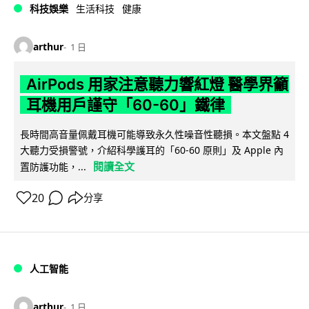
科技娛樂
生活科技
健康
arthur
1 日
AirPods 用家注意聽力響紅燈 醫學界籲
耳機用戶謹守「60-60」鐵律
長時間高音量佩戴耳機可能導致永久性噪音性聽損。本文盤點 4
大聽力受損警號，介紹科學護耳的「60-60 原則」及 Apple 內
閱讀全文
置防護功能，...
20
分享
人工智能
arthur
1 日