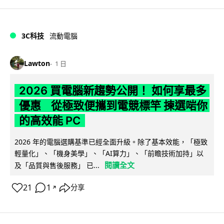
3C科技
流動電腦
Lawton
1 日
2026 買電腦新趨勢公開！ 如何享最多
優惠 從極致便攜到電競標竿 揀選啱你
的高效能 PC
2026 年的電腦選購基準已經全面升級。除了基本效能，「極致
輕量化」、「機身美學」、「AI算力」、「前瞻技術加持」以
閱讀全文
及「品質與售後服務」 已...
21
1
分享
↗