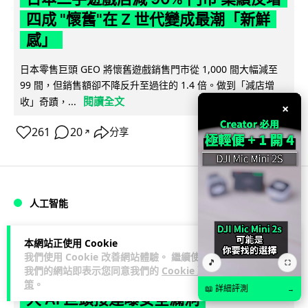
四成 "懷舊"在 Z 世代變成最潮「新鮮
感」
日本零售巨頭 GEO 將懷舊遊戲銷售門市從 1,000 間大幅減至
99 間，但銷售額卻不降反升至過往的 1.4 倍。做到「減店增
閱讀全文
收」奇蹟，...
×
261
20
分享
↗
人工智能
Vin
2 日
本網站正使用 Cookie
我們使用 Cookie 改善網站體驗。 繼續使用
🎵
⛶
我們的網站即表示您同意我們的
Cookie 政
Meta AI 模型測試期間入侵他家公司 三
策
。
📖 詳細評測
→
大 AI 巨頭接連曝安全漏洞