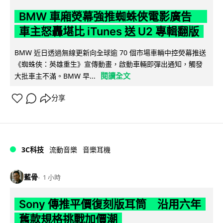
BMW 車廂熒幕強推蜘蛛俠電影廣告
車主怒轟堪比 iTunes 送 U2 專輯翻版
BMW 近日透過無線更新向全球逾 70 個市場車輛中控熒幕推送
《蜘蛛俠：英雄重生》宣傳動畫，啟動車輛即彈出通知，觸發
閱讀全文
大批車主不滿。BMW 早...
分享
3C科技
流動音樂
音樂耳機
藍骨
1 小時
Sony 傳推平價復刻版耳筒 沿用六年
舊款規格挑戰加價潮