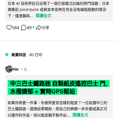
日本 AI 技術界近日出現了一個引發廣泛討論的熱門話題：日本
偶像前 Juice=Juice 成員宮本佳林在完全沒有編程經驗的情況
閱讀全文
下，僅憑藉與...
564
49
分享
↗
商業科技
3D 打印
Vin
1 日
中三巴士鐵路迷 自製紙皮遙控巴士 門,
水撥識郁 + 實時GPS報站
如果你熱愛一件事，你會熱愛到怎樣的程度？一位就讀中三的
巴士鐵路迷，選擇由零開始，把自己的興趣一步步變成真正可
閱讀全文
以運作的作品。他以紙皮親手製作出...