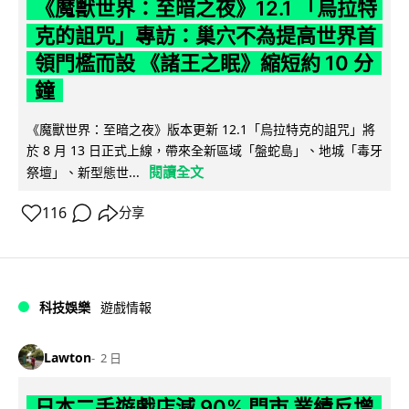
《魔獸世界：至暗之夜》12.1 「烏拉特
克的詛咒」專訪：巢穴不為提高世界首
領門檻而設 《諸王之眠》縮短約 10 分
鐘
《魔獸世界：至暗之夜》版本更新 12.1「烏拉特克的詛咒」將
於 8 月 13 日正式上線，帶來全新區域「盤蛇島」、地城「毒牙
閱讀全文
祭壇」、新型態世...
116
分享
科技娛樂
遊戲情報
Lawton
2 日
日本二手遊戲店減 90% 門市 業績反增