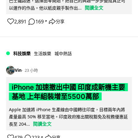
巴士鐵路迷，選擇由零開始，把自己的興趣一步步變成真正可
閱讀全文
以運作的作品。他以紙皮親手製作出...
2,891
169
分享
↗
科技娛樂
生活娛樂
城中熱話
Vin
23 小時
iPhone 加速撤出中國 印度成新機主要
基地 上年組裝增至5500萬部
Apple 加速將 iPhone 生產線由中國轉往印度，目標兩年內將
產量最高 50% 移至當地。印度政府推出關稅豁免及稅務優惠延
閱讀全文
長至 204...
479
223
分享
↗