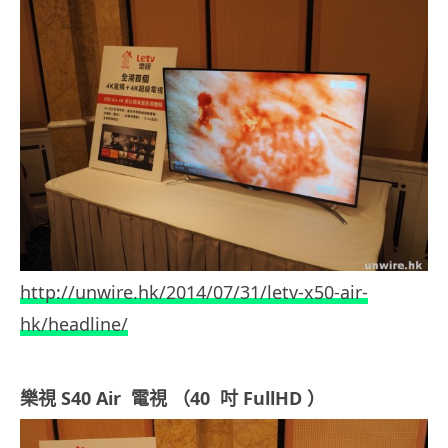
http://unwire.hk/2014/07/31/letv-x50-air-
hk/headline/
樂視 S40 Air 電視 （40 吋 FullHD ）