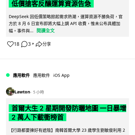
低價搶客反釀運算資源告急
DeepSeek 因低價策略掀起需求熱潮，運算資源不勝負荷，官
方於 8 月 6 日宣布即將大幅上調 API 收費，惟未公布具體加
閱讀全文
幅。事件與...
18
3
分享
↗
iOS App
應用軟件
應用軟件
Lawton
5 小時
首爾大生 2 星期開發防曬地圖 一日暴增
2 萬人下載衝榜首
【行路都要揀好有遮陰】南韓首爾大學 23 歲學生劉敏俊利用 2