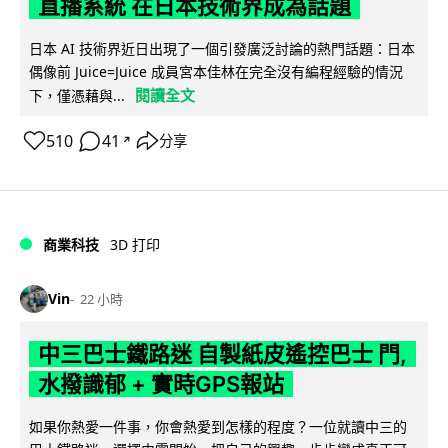
直播系統 在日本技術界成為話題
日本 AI 技術界近日出現了一個引發廣泛討論的熱門話題：日本
偶像前 Juice=Juice 成員宮本佳林在完全沒有編程經驗的情況
閱讀全文
下，僅憑藉與...
510
41
分享
↗
商業科技
3D 打印
Vin
22 小時
中三巴士鐵路迷 自製紙皮遙控巴士 門,
水撥識郁 + 實時GPS報站
如果你熱愛一件事，你會熱愛到怎樣的程度？一位就讀中三的