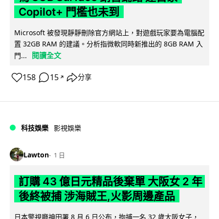
Copilot+ 門檻也未到
Microsoft 被發現靜靜刪除官方網站上，對遊戲玩家要為電腦配
置 32GB RAM 的建議。分析指微軟同時新推出的 8GB RAM 入
閱讀全文
門...
158
15
分享
↗
科技娛樂
影視娛樂
Lawton
1 日
訂購 43 億日元精品後棄單 大阪女 2 年
後終被捕 涉海賊王,火影周邊產品
日本警視廳神田署 8 月 6 日公布，拘捕一名 32 歲大阪女子，