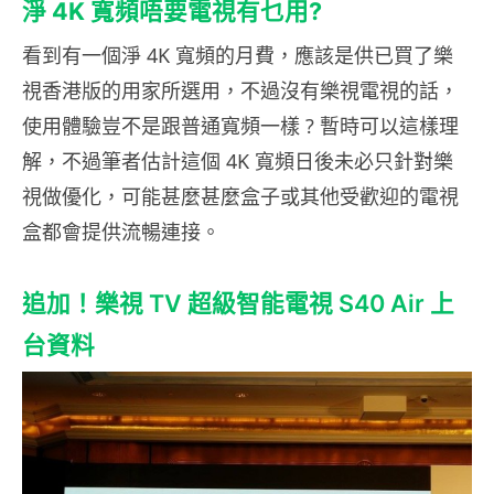
淨 4K 寬頻唔要電視有乜用?
看到有一個淨 4K 寬頻的月費，應該是供已買了樂
視香港版的用家所選用，不過沒有樂視電視的話，
使用體驗豈不是跟普通寬頻一樣 ? 暫時可以這樣理
解，不過筆者估計這個 4K 寬頻日後未必只針對樂
視做優化，可能甚麼甚麼盒子或其他受歡迎的電視
盒都會提供流暢連接。
追加！樂視 TV 超級智能電視 S40 Air 上
台資料