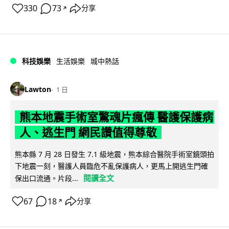
330
73
分享
↗
科技娛樂
生活娛樂
城中熱話
Lawton
1 日
熊本地震手術室驚魂片瘋傳 醫護保護病
人、逃生門 網民讚值得尊敬
熊本縣 7 月 28 日發生 7.1 級地震，熊本綜合醫院手術室鏡頭拍
下地震一刻，醫護人員臨危不亂保護病人，更馬上開逃生門確
閱讀全文
保出口流通。片段...
67
18
分享
↗