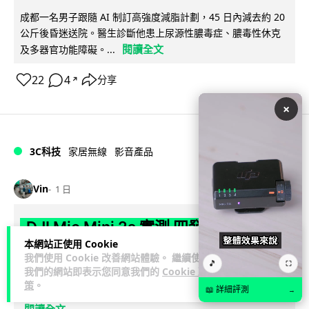
成都一名男子跟隨 AI 制訂高強度減脂計劃，45 日內減去約 20
公斤後昏迷送院。醫生診斷他患上尿源性膿毒症、膿毒性休克
閱讀全文
及多器官功能障礙。...
22
4
分享
↗
×
3C科技
家居無線
影音產品
Vin
1 日
DJI Mic Mini 2s 實測 四發一收同步獨
本網站正使用 Cookie
立錄音 32-bit 防爆咪拍片必備
我們使用 Cookie 改善網站體驗。 繼續使用
🎵
⛶
我們的網站即表示您同意我們的
Cookie 政
DJI 最新推出的 Mic Mini 2s 無線咪支援「四發一收」分軌錄
策
。
📖 詳細評測
→
音，並首度下放 32-bit Float 浮點內錄功能。本文經實測其...
閱讀全文