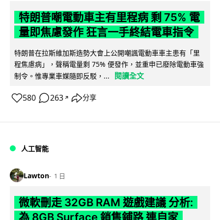
特朗普嘲電動車主有里程病 剩 75% 電
量即焦慮發作 狂言一手終結電車指令
特朗普在拉斯維加斯造勢大會上公開嘲諷電動車車主患有「里
程焦慮病」，聲稱電量剩 75% 便發作，並重申已廢除電動車強
閱讀全文
制令。惟專業車媒隨即反駁，...
580
263
分享
↗
人工智能
Lawton
1 日
微軟刪走 32GB RAM 遊戲建議 分析:
為 8GB Surface 銷售鋪路 連自家