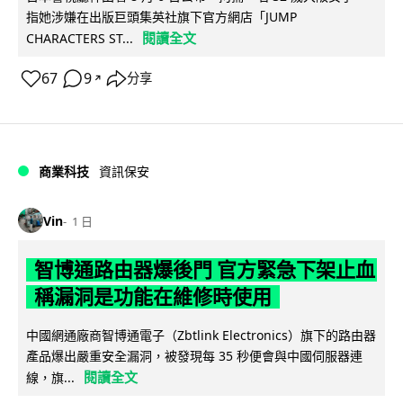
指她涉嫌在出版巨頭集英社旗下官方網店「JUMP
閱讀全文
CHARACTERS ST...
67
9
分享
↗
商業科技
資訊保安
Vin
1 日
智博通路由器爆後門 官方緊急下架止血
稱漏洞是功能在維修時使用
中國網通廠商智博通電子（Zbtlink Electronics）旗下的路由器
產品爆出嚴重安全漏洞，被發現每 35 秒便會與中國伺服器連
閱讀全文
線，旗...