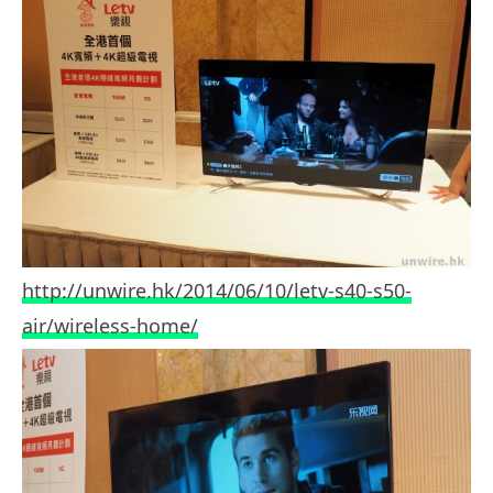
http://unwire.hk/2014/06/10/letv-s40-s50-
air/wireless-home/