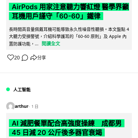
AirPods 用家注意聽力響紅燈 醫學界籲
耳機用戶謹守「60-60」鐵律
長時間高音量佩戴耳機可能導致永久性噪音性聽損。本文盤點 4
大聽力受損警號，介紹科學護耳的「60-60 原則」及 Apple 內
閱讀全文
置防護功能，...
20
分享
人工智能
arthur
1 日
AI 減肥餐單配合高強度操練 成都男
45 日減 20 公斤後多器官衰竭