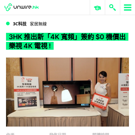
WWDC 2026
GenAI 與雲端科技專區
ERP 與商業 AI
3HK 推出新「4K 寬頻」簽約 $0 機價出樂視 4K 電視 !
3C科技
家居無線
3HK 推出新「4K 寬頻」簽約 $0 機價出
樂視 4K 電視 !
作者
發佈日期
閱讀時間