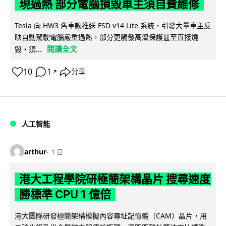
現過熱 部分電腦損毀車主須自費維修
Tesla 向 HW3 舊車款推送 FSD v14 Lite 系統，引發大量車主反
映自動駕駛電腦嚴重過熱，部分更觸發高溫保護甚至直接燒
閱讀全文
毀，須...
10
1
分享
↗
人工智能
arthur
1 日
港大工程學院研極簡架構晶片 搜尋速度
勝標準 CPU 1 億倍
港大團隊研發極簡架構模擬內容尋址記憶體（CAM）晶片，用