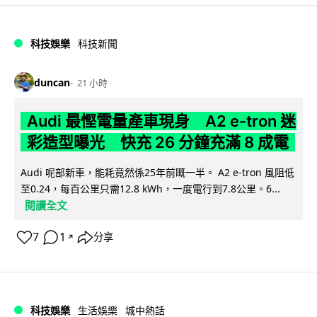
科技娛樂
科技新聞
duncan
21 小時
Audi 最慳電量產車現身 A2 e-tron 迷
彩造型曝光 快充 26 分鐘充滿 8 成電
Audi 呢部新車，能耗竟然係25年前嘅一半。 A2 e-tron 風阻低
至0.24，每百公里只需12.8 kWh，一度電行到7.8公里。6...
閱讀全文
7
1
分享
↗
科技娛樂
生活娛樂
城中熱話