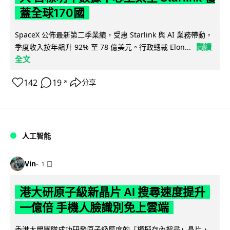
蓋全球170國
SpaceX 公佈最新第二季業績，受惠 Starlink 與 AI 業務帶動，
閱讀
季度收入按年飆升 92% 至 78 億美元。行政總裁 Elon...
全文
142
19
分享
↗
人工智能
Vin
1 日
港大研原子級新晶片 AI 搜尋速度提升
一億倍 手機人臉識別免上雲端
香港大學團隊成功研發原子級厚度的「模擬存內搜尋」晶片，