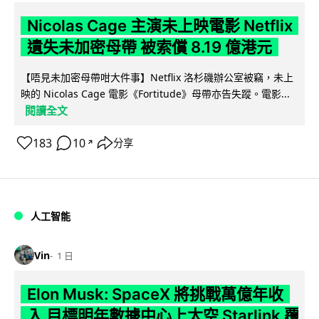
Nicolas Cage 主演未上映電影 Netflix
遺失未加密母帶 被索償 8.19 億港元
【唔見未加密母帶咁大件事】Netflix 洛杉磯辦公室被竊，未上
映的 Nicolas Cage 電影《Fortitude》母帶亦告失蹤。電影...
閱讀全文
183
10
分享
↗
人工智能
Vin
1 日
Elon Musk: SpaceX 將挑戰萬億年收
入 目標明年數據中心上太空 Starlink 覆