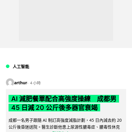
人工智能
arthur
4 小時
AI 減肥餐單配合高強度操練 成都男
45 日減 20 公斤後多器官衰竭
成都一名男子跟隨 AI 制訂高強度減脂計劃，45 日內減去約 20
公斤後昏迷送院。醫生診斷他患上尿源性膿毒症、膿毒性休克