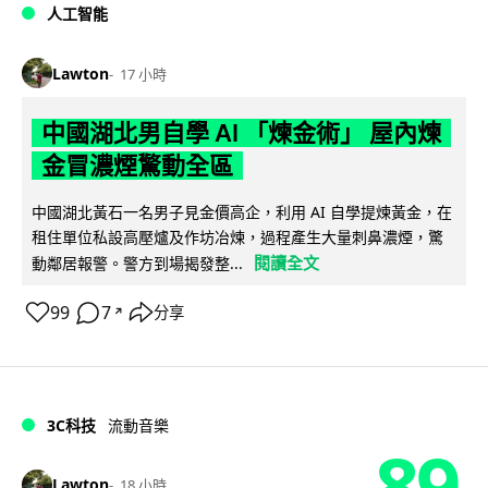
人工智能
Lawton
17 小時
中國湖北男自學 AI 「煉金術」 屋內煉
金冒濃煙驚動全區
中國湖北黃石一名男子見金價高企，利用 AI 自學提煉黃金，在
租住單位私設高壓爐及作坊冶煉，過程產生大量刺鼻濃煙，驚
閱讀全文
動鄰居報警。警方到場揭發整...
99
7
分享
↗
3C科技
流動音樂
89
Lawton
18 小時