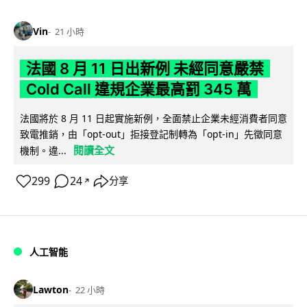
Vin
21 小時
法國 8 月 11 日出新例 未經同意嚴禁
Cold Call 違規企業最高罰 345 萬
法國將於 8 月 11 日起實施新例，全面禁止企業未經消費者同意
致電推銷，由「opt-out」拒接登記制轉為「opt-in」先徵同意
閱讀全文
機制。違...
299
24
分享
↗
人工智能
Lawton
22 小時