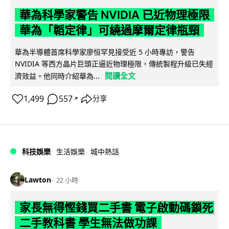
華為科學家警告 NVIDIA 已近物理極限
華為「韜定律」可繞過摩爾定律瓶頸
華為半導體首席科學家廖恒罕見接受近 5 小時專訪，警告
NVIDIA 等西方晶片巨頭正逼近物理極限，傳統製程升級已失經
閱讀全文
濟效益。他同時介紹華為...
1,499
557
分享
↗
科技娛樂
生活娛樂
城中熱話
Lawton
22 小時
家長無得慳錢買二手書 電子啟動碼鎖死
二手教科書 學生無法做功課