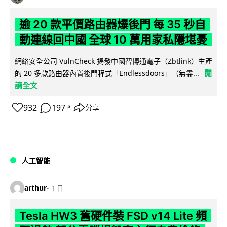
逾 20 款平價路由器爆後門 每 35 秒自
動連線回中國 全球 10 萬用家私隱堪憂
網絡安全公司 VulnCheck 揭發中國智博通電子（Zbtlink）生產
閱
的 20 多款路由器內置後門程式「Endlessdoors」（無盡...
讀全文
932
197
分享
↗
人工智能
arthur
1 日
Tesla HW3 舊硬件裝 FSD v14 Lite 頻