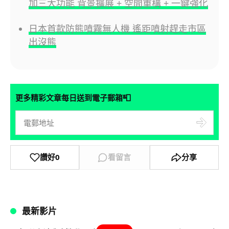
加三大功能 背景擴展 + 空間重構 + 一鍵強化
日本首款防熊噴霧無人機 遙距噴射趕走市區
出沒熊
📮
更多精彩文章每日送到電子郵箱
讚好
0
看留言
分享
最新影片