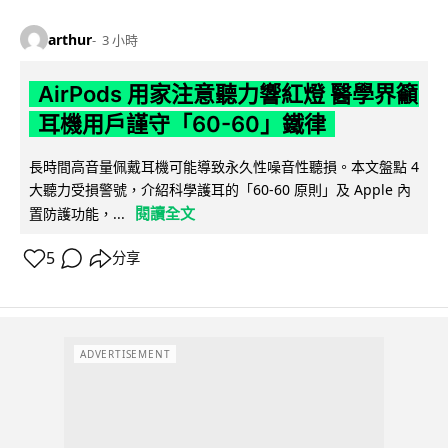
arthur
3 小時
AirPods 用家注意聽力響紅燈 醫學界籲
耳機用戶謹守「60-60」鐵律
長時間高音量佩戴耳機可能導致永久性噪音性聽損。本文盤點 4
大聽力受損警號，介紹科學護耳的「60-60 原則」及 Apple 內
閱讀全文
置防護功能，...
5
分享
ADVERTISEMENT