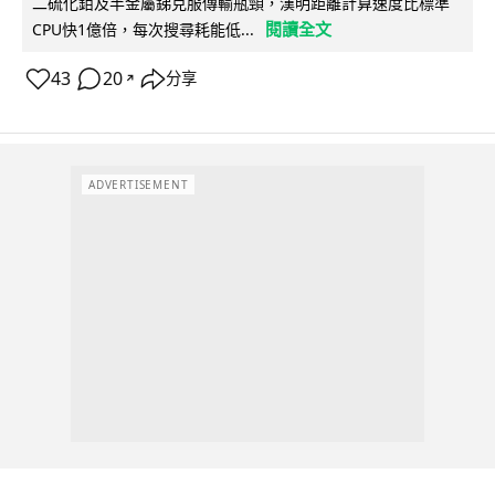
二硫化鉬及半金屬銻克服傳輸瓶頸，漢明距離計算速度比標準
閱讀全文
CPU快1億倍，每次搜尋耗能低...
43
20
分享
↗
ADVERTISEMENT