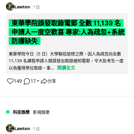
Lawton
1 日
東華學院誤發取錄電郵 全數 11,139 名
申請人一度空歡喜 專家:人為疏忽+系統
防護缺失
東華學院今日（5 日）大學聯招放榜之際，因人為疏忽向全數
11,139 名課程申請人錯誤發出取錄通知電郵，令大批考生一度
閱讀全文
以為獲得學位取錄，事...
149
17
分享
↗
科技娛樂
影視娛樂
Lawton
1 日