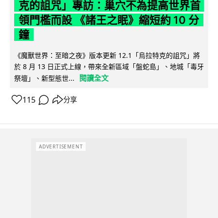
克的詛咒」專訪：巢穴不為提高世界首
領門檻而設 《諸王之眠》縮短約 10 分
鐘
《魔獸世界：至暗之夜》版本更新 12.1「烏拉特克的詛咒」將
於 8 月 13 日正式上線，帶來全新區域「盤蛇島」、地城「毒牙
閱讀全文
祭壇」、新型態世...
115
分享
ADVERTISEMENT