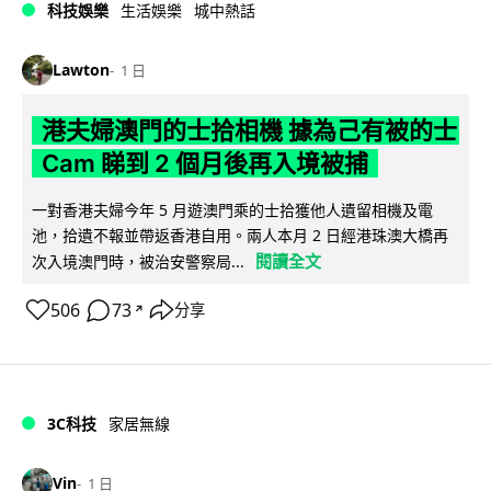
科技娛樂
生活娛樂
城中熱話
Lawton
1 日
港夫婦澳門的士拾相機 據為己有被的士
Cam 睇到 2 個月後再入境被捕
一對香港夫婦今年 5 月遊澳門乘的士拾獲他人遺留相機及電
池，拾遺不報並帶返香港自用。兩人本月 2 日經港珠澳大橋再
閱讀全文
次入境澳門時，被治安警察局...
506
73
分享
↗
3C科技
家居無線
Vin
1 日