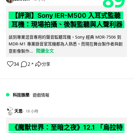
【評測】Sony IER-M500 入耳式監聽
耳機：現場拍攝、後製監聽與人聲利器
談到專業混音專用的聲音監聽耳機，Sony 經典 MDR-7506 到
MDR-M1 專業錄音室耳機都為人熟悉。而現在舞台製作者與創
閱讀全文
意影像製作...
34
2
分享
↗
科技娛樂
遊戲情報
天恩
18 小時
《魔獸世界：至暗之夜》12.1 「烏拉特