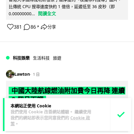
比傳統 CPU 搜尋速度快約 1 億倍，延遲低至 36 皮秒（即
閱讀全文
0.00000000...
381
86
分享
↗
科技娛樂
生活科技
旅遊
Lawton
1 日
中國大陸航線燃油附加費今日再降 連續
3 個月下調
本網站正使用 Cookie
我們使用 Cookie 改善網站體驗。 繼續使用
【中國大陸連續 3 個月減附加費，相反香港不斷加價】中國大
我們的網站即表示您同意我們的
Cookie 政
陸多家航空公司自 8 月 5 日起再度下調內陸航線燃油附加費，
策
。
閱讀全文
為年內連續第 3 個...