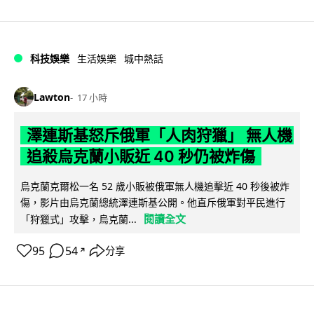
科技娛樂
生活娛樂
城中熱話
Lawton
17 小時
澤連斯基怒斥俄軍「人肉狩獵」 無人機
追殺烏克蘭小販近 40 秒仍被炸傷
烏克蘭克爾松一名 52 歲小販被俄軍無人機追擊近 40 秒後被炸
傷，影片由烏克蘭總統澤連斯基公開。他直斥俄軍對平民進行
閱讀全文
「狩獵式」攻擊，烏克蘭...
95
54
分享
↗