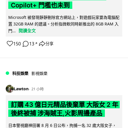
Copilot+ 門檻也未到
Microsoft 被發現靜靜刪除官方網站上，對遊戲玩家要為電腦配
置 32GB RAM 的建議。分析指微軟同時新推出的 8GB RAM 入
閱讀全文
門...
150
13
分享
↗
科技娛樂
影視娛樂
Lawton
21 小時
訂購 43 億日元精品後棄單 大阪女 2 年
後終被捕 涉海賊王,火影周邊產品
日本警視廳神田署 8 月 6 日公布，拘捕一名 32 歲大阪女子，