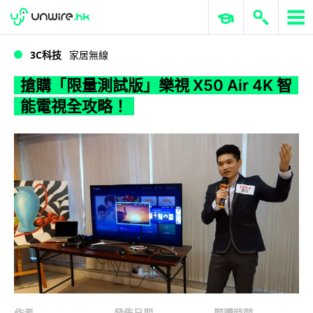
WWDC 2026
GenAI 與雲端科技專區
ERP 與商業 AI
搶購「限量測試版」樂視 X50 Air 4K 智能電視全攻略！
3C科技
家居無線
搶購「限量測試版」樂視 X50 Air 4K 智
能電視全攻略！
作者
發佈日期
閱讀時間