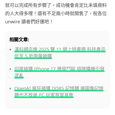
就可以完成所有步驟了。成功機會肯定比未填資料
的人大得多哩！還有不足兩小時就開售了，祝各位
unwire 讀者們好運吧！
相關文章:
漢科網店推 2025 雙 11 網上特賣週 科技產品
低至 5 折限量搶購
印度搶購 iPhone 17 爆發鬥毆 插隊購機引發
混亂
OpenAI 瘋狂搶購 DDR5 記憶體 連圖像記憶
體也不放過 PC 玩家首當其衝