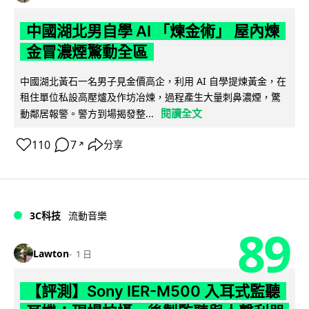
中國湖北男自學 AI 「煉金術」 屋內煉
金冒濃煙驚動全區
中國湖北黃石一名男子見金價高企，利用 AI 自學提煉黃金，在
租住單位私設高壓爐及作坊冶煉，過程產生大量刺鼻濃煙，驚
閱讀全文
動鄰居報警。警方到場揭發整...
110
7
分享
↗
3C科技
流動音樂
89
Lawton
1 日
【評測】Sony IER-M500 入耳式監聽