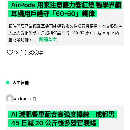
AirPods 用家注意聽力響紅燈 醫學界籲
耳機用戶謹守「60-60」鐵律
長時間高音量佩戴耳機可能導致永久性噪音性聽損。本文盤點 4
大聽力受損警號，介紹科學護耳的「60-60 原則」及 Apple 內
閱讀全文
置防護功能，...
18
分享
人工智能
arthur
1 日
AI 減肥餐單配合高強度操練 成都男
45 日減 20 公斤後多器官衰竭