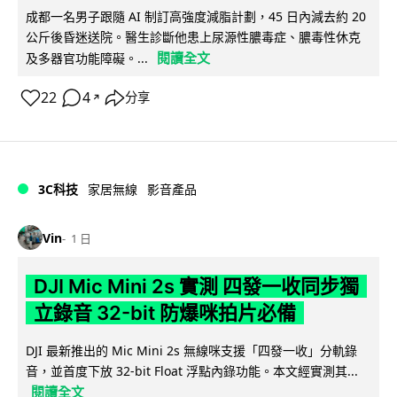
成都一名男子跟隨 AI 制訂高強度減脂計劃，45 日內減去約 20
公斤後昏迷送院。醫生診斷他患上尿源性膿毒症、膿毒性休克
閱讀全文
及多器官功能障礙。...
22
4
分享
↗
3C科技
家居無線
影音產品
Vin
1 日
DJI Mic Mini 2s 實測 四發一收同步獨
立錄音 32-bit 防爆咪拍片必備
DJI 最新推出的 Mic Mini 2s 無線咪支援「四發一收」分軌錄
音，並首度下放 32-bit Float 浮點內錄功能。本文經實測其...
閱讀全文