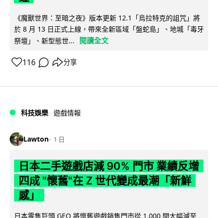
《魔獸世界：至暗之夜》版本更新 12.1「烏拉特克的詛咒」將
於 8 月 13 日正式上線，帶來全新區域「盤蛇島」、地城「毒牙
閱讀全文
祭壇」、新型態世...
116
分享
科技娛樂
遊戲情報
Lawton
1 日
日本二手遊戲店減 90% 門市 業績反增
四成 "懷舊"在 Z 世代變成最潮「新鮮
感」
日本零售巨頭 GEO 將懷舊遊戲銷售門市從 1,000 間大幅減至