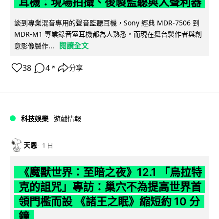
耳機：現場拍攝、後製監聽與人聲利器
談到專業混音專用的聲音監聽耳機，Sony 經典 MDR-7506 到
MDR-M1 專業錄音室耳機都為人熟悉。而現在舞台製作者與創
閱讀全文
意影像製作...
38
4
分享
↗
科技娛樂
遊戲情報
天恩
1 日
《魔獸世界：至暗之夜》12.1 「烏拉特
克的詛咒」專訪：巢穴不為提高世界首
領門檻而設 《諸王之眠》縮短約 10 分
鐘