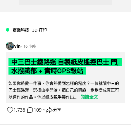
商業科技
3D 打印
Vin
16 小時
中三巴士鐵路迷 自製紙皮遙控巴士 門,
水撥識郁 + 實時GPS報站
如果你熱愛一件事，你會熱愛到怎樣的程度？一位就讀中三的
巴士鐵路迷，選擇由零開始，把自己的興趣一步步變成真正可
閱讀全文
以運作的作品。他以紙皮親手製作出...
1,736
109
分享
↗