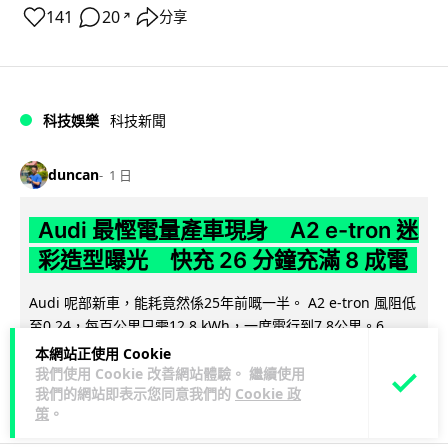
141
20
分享
↗
科技娛樂
科技新聞
duncan
1 日
Audi 最慳電量產車現身 A2 e-tron 迷
彩造型曝光 快充 26 分鐘充滿 8 成電
Audi 呢部新車，能耗竟然係25年前嘅一半。 A2 e-tron 風阻低
至0.24，每百公里只需12.8 kWh，一度電行到7.8公里。6...
閱讀全文
本網站正使用 Cookie
我們使用 Cookie 改善網站體驗。 繼續使用
7
1
我們的網站即表示您同意我們的
Cookie 政
分享
↗
策
。