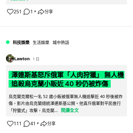
251
1
分享
↗
科技娛樂
生活娛樂
城中熱話
Lawton
1 日
澤連斯基怒斥俄軍「人肉狩獵」 無人機
追殺烏克蘭小販近 40 秒仍被炸傷
烏克蘭克爾松一名 52 歲小販被俄軍無人機追擊近 40 秒後被炸
傷，影片由烏克蘭總統澤連斯基公開。他直斥俄軍對平民進行
閱讀全文
「狩獵式」攻擊，烏克蘭...
111
41
分享
↗