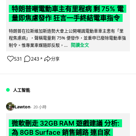
特朗普嘲電動車主有里程病 剩 75% 電
量即焦慮發作 狂言一手終結電車指令
特朗普在拉斯維加斯造勢大會上公開嘲諷電動車車主患有「里
程焦慮病」，聲稱電量剩 75% 便發作，並重申已廢除電動車強
閱讀全文
制令。惟專業車媒隨即反駁，...
531
243
分享
↗
人工智能
Lawton
20 小時
微軟刪走 32GB RAM 遊戲建議 分析:
為 8GB Surface 銷售鋪路 連自家