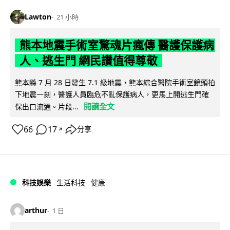
Lawton
21 小時
熊本地震手術室驚魂片瘋傳 醫護保護病
人、逃生門 網民讚值得尊敬
熊本縣 7 月 28 日發生 7.1 級地震，熊本綜合醫院手術室鏡頭拍
下地震一刻，醫護人員臨危不亂保護病人，更馬上開逃生門確
閱讀全文
保出口流通。片段...
66
17
分享
↗
科技娛樂
生活科技
健康
arthur
1 日