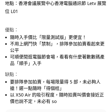
地點：香港會議展覽中心香港電腦通訊節 Letv 展覽
位 L01
優點：
隨時入手價比「限量測試版」更便宜！
不用上網鬥快「禁制」，排隊參加拍賣看起來更
公平
可順便閒逛電腦節會場，看看有什麼著數數碼產
品「順手」入手
缺點：
要排隊參加拍賣，每場限量得 5 部，未必夠人
搶！遲一點隨時「得個桔」
以 X50 Air 的吸引程度，隨時拍賣叫價會接近正
價也說不定，未必有 so