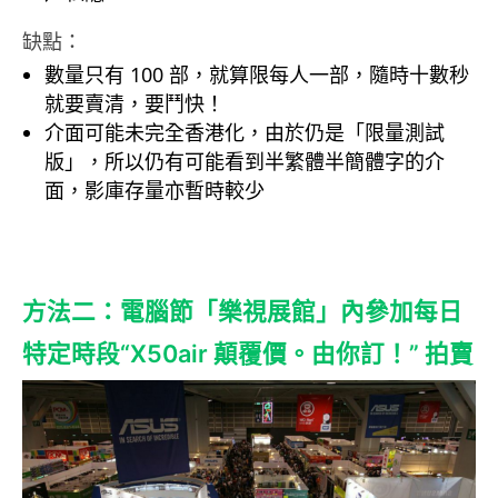
缺點：
數量只有 100 部，就算限每人一部，隨時十數秒
就要賣清，要鬥快！
介面可能未完全香港化，由於仍是「限量測試
版」，所以仍有可能看到半繁體半簡體字的介
面，影庫存量亦暫時較少
方法二：電腦節「樂視展館」內參加每日
特定時段“X50air 顛覆價。由你訂！” 拍賣