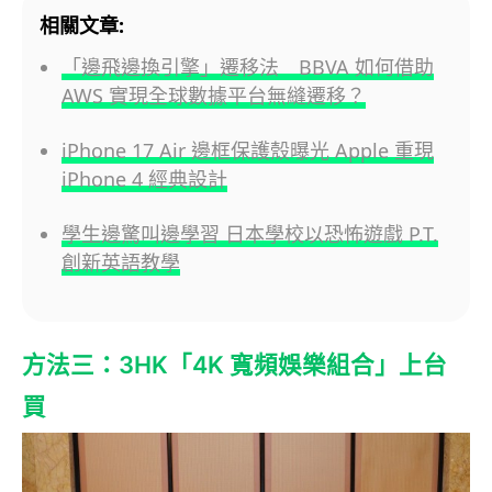
相關文章:
「邊飛邊換引擎」遷移法 BBVA 如何借助
AWS 實現全球數據平台無縫遷移？
iPhone 17 Air 邊框保護殼曝光 Apple 重現
iPhone 4 經典設計
學生邊驚叫邊學習 日本學校以恐怖遊戲 P.T.
創新英語教學
方法三：3HK「4K 寬頻娛樂組合」上台
買