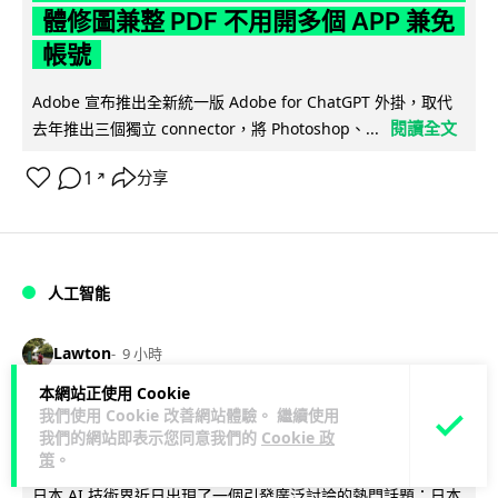
體修圖兼整 PDF 不用開多個 APP 兼免
帳號
Adobe 宣布推出全新統一版 Adobe for ChatGPT 外掛，取代
閱讀全文
去年推出三個獨立 connector，將 Photoshop、...
1
分享
↗
人工智能
Lawton
9 小時
本網站正使用 Cookie
日本偶像零編程知識 靠 AI 搞了一整個
我們使用 Cookie 改善網站體驗。 繼續使用
我們的網站即表示您同意我們的
Cookie 政
直播系統 在日本技術界成為話題
策
。
日本 AI 技術界近日出現了一個引發廣泛討論的熱門話題：日本