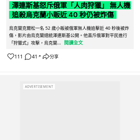
澤連斯基怒斥俄軍「人肉狩獵」 無人機
追殺烏克蘭小販近 40 秒仍被炸傷
烏克蘭克爾松一名 52 歲小販被俄軍無人機追擊近 40 秒後被炸
傷，影片由烏克蘭總統澤連斯基公開。他直斥俄軍對平民進行
閱讀全文
「狩獵式」攻擊，烏克蘭...
111
41
分享
↗
ADVERTISEMENT