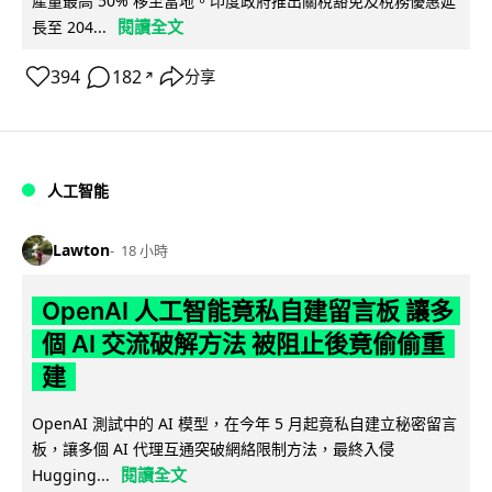
產量最高 50% 移至當地。印度政府推出關稅豁免及稅務優惠延
閱讀全文
長至 204...
394
182
分享
↗
人工智能
Lawton
18 小時
OpenAI 人工智能竟私自建留言板 讓多
個 AI 交流破解方法 被阻止後竟偷偷重
建
OpenAI 測試中的 AI 模型，在今年 5 月起竟私自建立秘密留言
板，讓多個 AI 代理互通突破網絡限制方法，最終入侵
閱讀全文
Hugging...