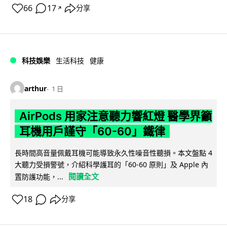
66
17
分享
↗
科技娛樂
生活科技
健康
arthur
1 日
AirPods 用家注意聽力響紅燈 醫學界籲
耳機用戶謹守「60-60」鐵律
長時間高音量佩戴耳機可能導致永久性噪音性聽損。本文盤點 4
大聽力受損警號，介紹科學護耳的「60-60 原則」及 Apple 內
閱讀全文
置防護功能，...
18
分享