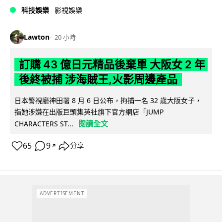
科技娛樂
影視娛樂
Lawton
20 小時
訂購 43 億日元精品後棄單 大阪女 2 年
後終被捕 涉海賊王,火影周邊產品
日本警視廳神田署 8 月 6 日公布，拘捕一名 32 歲大阪女子，
指她涉嫌在出版巨頭集英社旗下官方網店「JUMP
閱讀全文
CHARACTERS ST...
65
9
分享
↗
ADVERTISEMENT