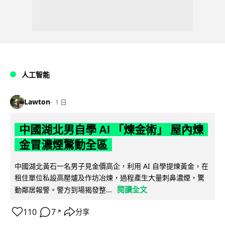
人工智能
Lawton
1 日
中國湖北男自學 AI 「煉金術」 屋內煉
金冒濃煙驚動全區
中國湖北黃石一名男子見金價高企，利用 AI 自學提煉黃金，在
租住單位私設高壓爐及作坊冶煉，過程產生大量刺鼻濃煙，驚
閱讀全文
動鄰居報警。警方到場揭發整...
110
7
分享
↗