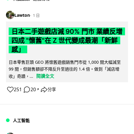
Lawton
1 日
日本二手遊戲店減 90% 門市 業績反增
四成 "懷舊"在 Z 世代變成最潮「新鮮
感」
日本零售巨頭 GEO 將懷舊遊戲銷售門市從 1,000 間大幅減至
99 間，但銷售額卻不降反升至過往的 1.4 倍。做到「減店增
閱讀全文
收」奇蹟，...
251
20
分享
↗
人工智能