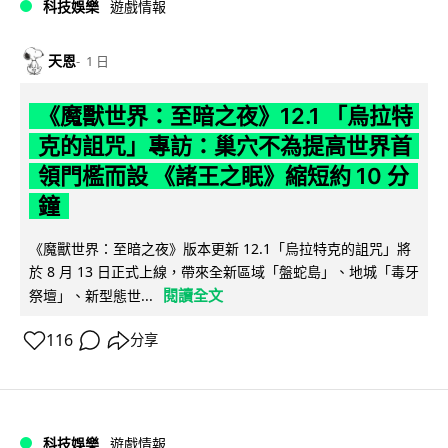
科技娛樂
遊戲情報
天恩
1 日
《魔獸世界：至暗之夜》12.1 「烏拉特
克的詛咒」專訪：巢穴不為提高世界首
領門檻而設 《諸王之眠》縮短約 10 分
鐘
《魔獸世界：至暗之夜》版本更新 12.1「烏拉特克的詛咒」將
於 8 月 13 日正式上線，帶來全新區域「盤蛇島」、地城「毒牙
閱讀全文
祭壇」、新型態世...
116
分享
科技娛樂
遊戲情報