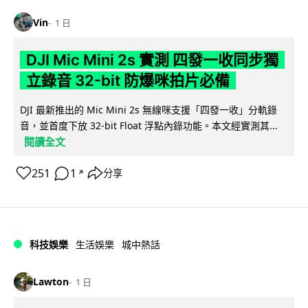
Vin
1 日
DJI Mic Mini 2s 實測 四發一收同步獨
立錄音 32-bit 防爆咪拍片必備
DJI 最新推出的 Mic Mini 2s 無線咪支援「四發一收」分軌錄
音，並首度下放 32-bit Float 浮點內錄功能。本文經實測其...
閱讀全文
251
1
分享
↗
科技娛樂
生活娛樂
城中熱話
Lawton
1 日