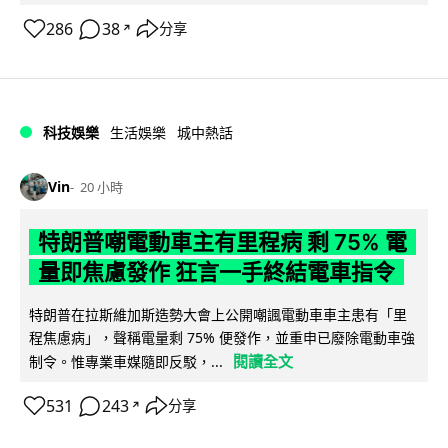
286
38
分享
↗
科技娛樂
生活娛樂
城中熱話
Vin
20 小時
特朗普嘲電動車主有里程病 剩 75% 電
量即焦慮發作 狂言一手終結電車指令
特朗普在拉斯維加斯造勢大會上公開嘲諷電動車車主患有「里
程焦慮病」，聲稱電量剩 75% 便發作，並重申已廢除電動車強
閱讀全文
制令。惟專業車媒隨即反駁，...
531
243
分享
↗