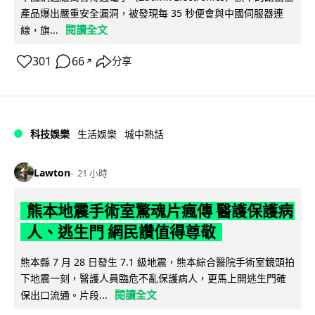
產品爆出嚴重安全漏洞，被發現每 35 秒便會與中國伺服器連
閱讀全文
線，旗...
301
66
分享
↗
科技娛樂
生活娛樂
城中熱話
Lawton
21 小時
熊本地震手術室驚魂片瘋傳 醫護保護病
人、逃生門 網民讚值得尊敬
熊本縣 7 月 28 日發生 7.1 級地震，熊本綜合醫院手術室鏡頭拍
下地震一刻，醫護人員臨危不亂保護病人，更馬上開逃生門確
閱讀全文
保出口流通。片段...