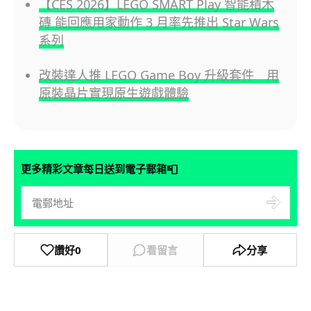
【CES 2026】LEGO SMART Play 智能積木
磚 能回應用家動作 3 月率先推出 Star Wars
系列
改裝達人推 LEGO Game Boy 升級套件 用
原裝晶片實現原生遊戲體驗
📮
更多精彩文章每日送到電子郵箱
讚好
0
看留言
分享