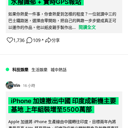
水撥識郁 + 實時GPS報站
如果你熱愛一件事，你會熱愛到怎樣的程度？一位就讀中三的
巴士鐵路迷，選擇由零開始，把自己的興趣一步步變成真正可
閱讀全文
以運作的作品。他以紙皮親手製作出...
1,736
109
分享
↗
科技娛樂
生活娛樂
城中熱話
Vin
16 小時
iPhone 加速撤出中國 印度成新機主要
基地 上年組裝增至5500萬部
Apple 加速將 iPhone 生產線由中國轉往印度，目標兩年內將