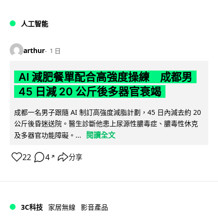
人工智能
arthur
1 日
AI 減肥餐單配合高強度操練 成都男
45 日減 20 公斤後多器官衰竭
成都一名男子跟隨 AI 制訂高強度減脂計劃，45 日內減去約 20
公斤後昏迷送院。醫生診斷他患上尿源性膿毒症、膿毒性休克
閱讀全文
及多器官功能障礙。...
22
4
分享
↗
3C科技
家居無線
影音產品