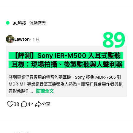
3C科技
流動音樂
89
Lawton
1 日
【評測】Sony IER-M500 入耳式監聽
耳機：現場拍攝、後製監聽與人聲利器
談到專業混音專用的聲音監聽耳機，Sony 經典 MDR-7506 到
MDR-M1 專業錄音室耳機都為人熟悉。而現在舞台製作者與創
閱讀全文
意影像製作...
38
4
分享
↗