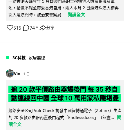
一對香港夫婦今年 5 月遊澳門乘的士拾獲他人遺留相機及電
池，拾遺不報並帶返香港自用。兩人本月 2 日經港珠澳大橋再
閱讀全文
次入境澳門時，被治安警察局...
515
74
分享
↗
3C科技
家居無線
Vin
1 日
逾 20 款平價路由器爆後門 每 35 秒自
動連線回中國 全球 10 萬用家私隱堪憂
網絡安全公司 VulnCheck 揭發中國智博通電子（Zbtlink）生產
閱
的 20 多款路由器內置後門程式「Endlessdoors」（無盡...
讀全文