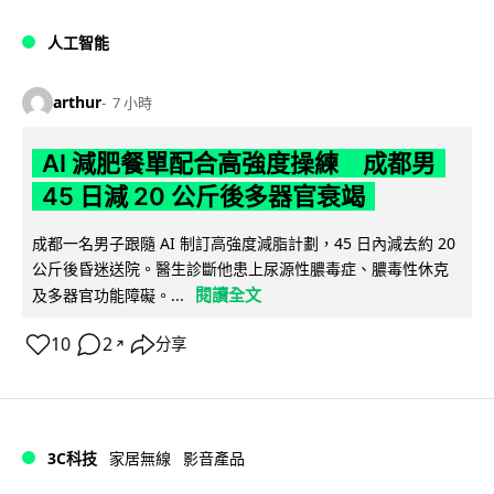
人工智能
arthur
7 小時
AI 減肥餐單配合高強度操練 成都男
45 日減 20 公斤後多器官衰竭
成都一名男子跟隨 AI 制訂高強度減脂計劃，45 日內減去約 20
公斤後昏迷送院。醫生診斷他患上尿源性膿毒症、膿毒性休克
閱讀全文
及多器官功能障礙。...
10
2
分享
↗
3C科技
家居無線
影音產品