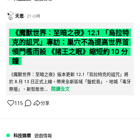
天恩
21 小時
《魔獸世界：至暗之夜》12.1 「烏拉特
克的詛咒」專訪：巢穴不為提高世界首
領門檻而設 《諸王之眠》縮短約 10 分
鐘
《魔獸世界：至暗之夜》版本更新 12.1「烏拉特克的詛咒」將
於 8 月 13 日正式上線，帶來全新區域「盤蛇島」、地城「毒牙
閱讀全文
祭壇」、新型態世...
115
分享
科技娛樂
遊戲情報