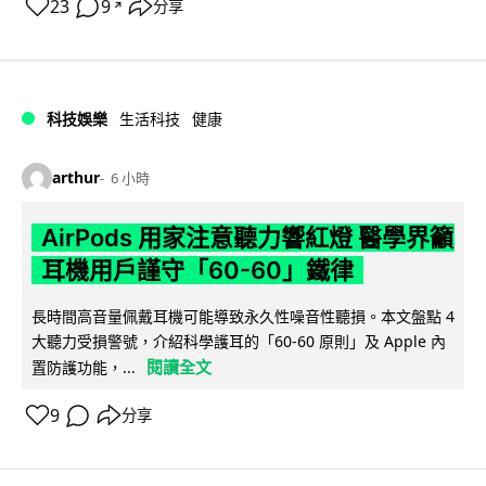
23
9
分享
↗
科技娛樂
生活科技
健康
arthur
6 小時
AirPods 用家注意聽力響紅燈 醫學界籲
耳機用戶謹守「60-60」鐵律
長時間高音量佩戴耳機可能導致永久性噪音性聽損。本文盤點 4
大聽力受損警號，介紹科學護耳的「60-60 原則」及 Apple 內
閱讀全文
置防護功能，...
9
分享