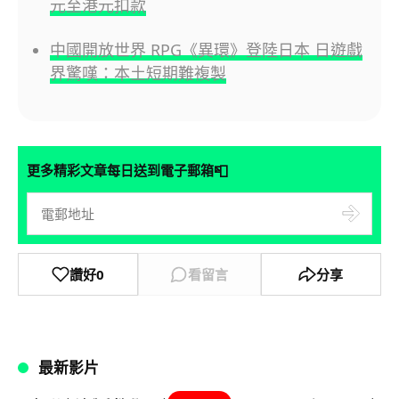
元至港元扣款
中國開放世界 RPG《異環》登陸日本 日遊戲
界驚嘆：本土短期難複製
📮
更多精彩文章每日送到電子郵箱
讚好
0
看留言
分享
最新影片