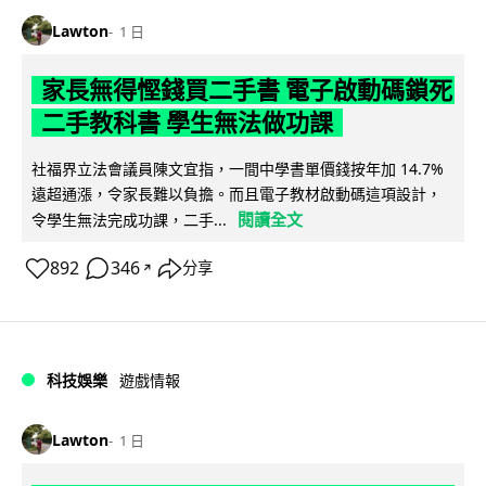
Lawton
1 日
家長無得慳錢買二手書 電子啟動碼鎖死
二手教科書 學生無法做功課
社福界立法會議員陳文宜指，一間中學書單價錢按年加 14.7%
遠超通漲，令家長難以負擔。而且電子教材啟動碼這項設計，
閱讀全文
令學生無法完成功課，二手...
892
346
分享
↗
科技娛樂
遊戲情報
Lawton
1 日