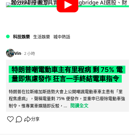
科技娛樂
生活娛樂
城中熱話
Vin
2 小時
特朗普嘲電動車主有里程病 剩 75% 電
量即焦慮發作 狂言一手終結電車指令
特朗普在拉斯維加斯造勢大會上公開嘲諷電動車車主患有「里
程焦慮病」，聲稱電量剩 75% 便發作，並重申已廢除電動車強
閱讀全文
制令。惟專業車媒隨即反駁，...
分享