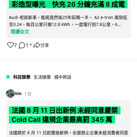
彩造型曝光 快充 26 分鐘充滿 8 成電
Audi 呢部新車，能耗竟然係25年前嘅一半。 A2 e-tron 風阻低
至0.24，每百公里只需12.8 kWh，一度電行到7.8公里。6...
閱讀全文
7
1
分享
↗
科技娛樂
生活娛樂
城中熱話
Vin
1 日
法國 8 月 11 日出新例 未經同意嚴禁
Cold Call 違規企業最高罰 345 萬
法國將於 8 月 11 日起實施新例，全面禁止企業未經消費者同意