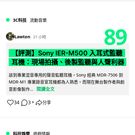
3C科技
流動音樂
89
Lawton
21 小時
【評測】Sony IER-M500 入耳式監聽
耳機：現場拍攝、後製監聽與人聲利器
談到專業混音專用的聲音監聽耳機，Sony 經典 MDR-7506 到
MDR-M1 專業錄音室耳機都為人熟悉。而現在舞台製作者與創
閱讀全文
意影像製作...
34
3
分享
↗
科技娛樂
遊戲情報