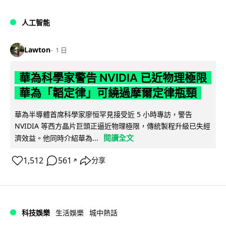
人工智能
Lawton
1 日
華為科學家警告 NVIDIA 已近物理極限
華為「韜定律」可繞過摩爾定律瓶頸
華為半導體首席科學家廖恒罕見接受近 5 小時專訪，警告
NVIDIA 等西方晶片巨頭正逼近物理極限，傳統製程升級已失經
閱讀全文
濟效益。他同時介紹華為...
1,512
561
分享
↗
科技娛樂
生活娛樂
城中熱話