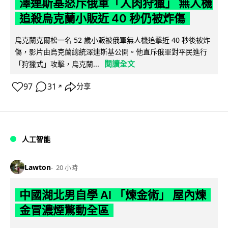
澤連斯基怒斥俄軍「人肉狩獵」 無人機
追殺烏克蘭小販近 40 秒仍被炸傷
烏克蘭克爾松一名 52 歲小販被俄軍無人機追擊近 40 秒後被炸
傷，影片由烏克蘭總統澤連斯基公開。他直斥俄軍對平民進行
閱讀全文
「狩獵式」攻擊，烏克蘭...
97
31
分享
↗
人工智能
Lawton
20 小時
中國湖北男自學 AI 「煉金術」 屋內煉
金冒濃煙驚動全區