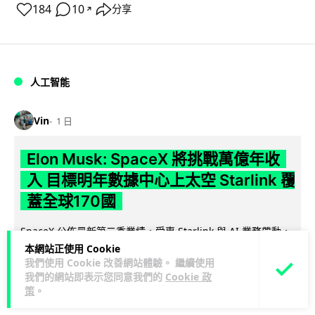
184
10
分享
↗
人工智能
Vin
1 日
Elon Musk: SpaceX 將挑戰萬億年收
入 目標明年數據中心上太空 Starlink 覆
蓋全球170國
SpaceX 公佈最新第二季業績，受惠 Starlink 與 AI 業務帶動，
閱讀
季度收入按年飆升 92% 至 78 億美元。行政總裁 Elon...
本網站正使用 Cookie
我們使用 Cookie 改善網站體驗。 繼續使用
全文
我們的網站即表示您同意我們的
Cookie 政
策
。
142
19
分享
↗