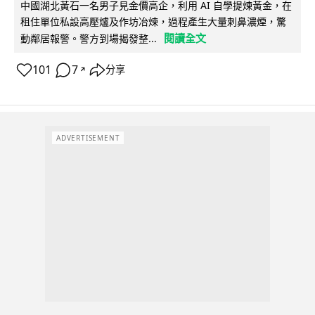
中國湖北黃石一名男子見金價高企，利用 AI 自學提煉黃金，在
租住單位私設高壓爐及作坊冶煉，過程產生大量刺鼻濃煙，驚
閱讀全文
動鄰居報警。警方到場揭發整...
101
7
分享
↗
ADVERTISEMENT