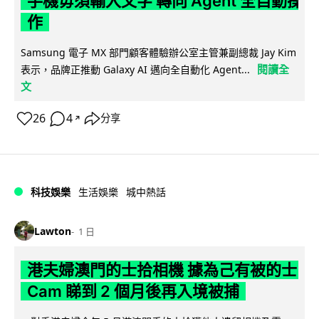
手機毋須輸入文字 轉向 Agent 全自動操
作
Samsung 電子 MX 部門顧客體驗辦公室主管兼副總裁 Jay Kim
閱讀全
表示，品牌正推動 Galaxy AI 邁向全自動化 Agent...
文
26
4
分享
↗
科技娛樂
生活娛樂
城中熱話
Lawton
1 日
港夫婦澳門的士拾相機 據為己有被的士
Cam 睇到 2 個月後再入境被捕