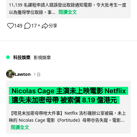
11,139 名課程申請人錯誤發出取錄通知電郵，令大批考生一度
閱讀全文
以為獲得學位取錄，事...
149
17
分享
↗
科技娛樂
影視娛樂
Lawton
1 日
Nicolas Cage 主演未上映電影 Netflix
遺失未加密母帶 被索償 8.19 億港元
【唔見未加密母帶咁大件事】Netflix 洛杉磯辦公室被竊，未上
映的 Nicolas Cage 電影《Fortitude》母帶亦告失蹤。電影...
閱讀全文