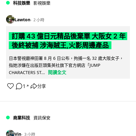
科技娛樂
影視娛樂
Lawton
2 小時
訂購 43 億日元精品後棄單 大阪女 2 年
後終被捕 涉海賊王,火影周邊產品
日本警視廳神田署 8 月 6 日公布，拘捕一名 32 歲大阪女子，
指她涉嫌在出版巨頭集英社旗下官方網店「JUMP
閱讀全文
CHARACTERS ST...
1
分享
↗
商業科技
資訊保安
Vin
3 小時