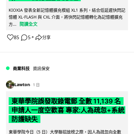
KIOXIA 發表全新記憶體擴充模組 XL1 系列，結合低延遲快閃記
憶體 XL-FLASH 與 CXL 介面，將快閃記憶體轉化為記憶體擴充
閱讀全文
方...
85
5
分享
↗
商業科技
資訊保安
Lawton
1 日
東華學院誤發取錄電郵 全數 11,139 名
申請人一度空歡喜 專家:人為疏忽+系統
防護缺失
東華學院今日（5 日）大學聯招放榜之際，因人為疏忽向全數