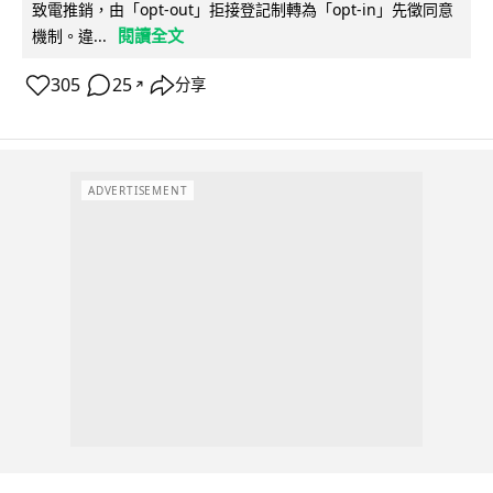
致電推銷，由「opt-out」拒接登記制轉為「opt-in」先徵同意
閱讀全文
機制。違...
305
25
分享
↗
ADVERTISEMENT