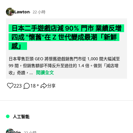
Lawton
22 小時
日本二手遊戲店減 90% 門市 業績反增
四成 "懷舊"在 Z 世代變成最潮「新鮮
感」
日本零售巨頭 GEO 將懷舊遊戲銷售門市從 1,000 間大幅減至
99 間，但銷售額卻不降反升至過往的 1.4 倍。做到「減店增
閱讀全文
收」奇蹟，...
223
18
分享
↗
人工智能
Vin
22 小時