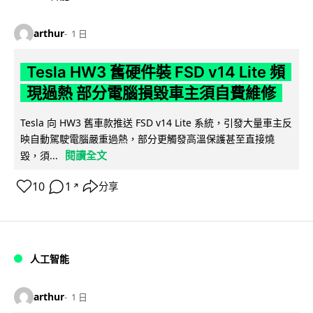
arthur
1 日
Tesla HW3 舊硬件裝 FSD v14 Lite 頻
現過熱 部分電腦損毀車主須自費維修
Tesla 向 HW3 舊車款推送 FSD v14 Lite 系統，引發大量車主反
映自動駕駛電腦嚴重過熱，部分更觸發高溫保護甚至直接燒
閱讀全文
毀，須...
10
1
分享
↗
人工智能
arthur
1 日