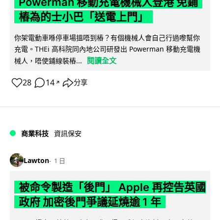
Powerman 移動充電機械人登港 免鋪
樁為的士小巴「送電上門」
你架電動車喺停車場搵唔到樁？有個機械人會自己行過嚟幫你
充電。THEi 高科院同內地公司研發出 Powerman 移動充電機
閱讀全文
械人，唔使鋪線裝樁...
28
14
分享
↗
商業科技
資訊保安
Lawton
1 日
被命令製造「後門」 Apple 再控告英國
政府 加密後門爭議延燒逾 1 年