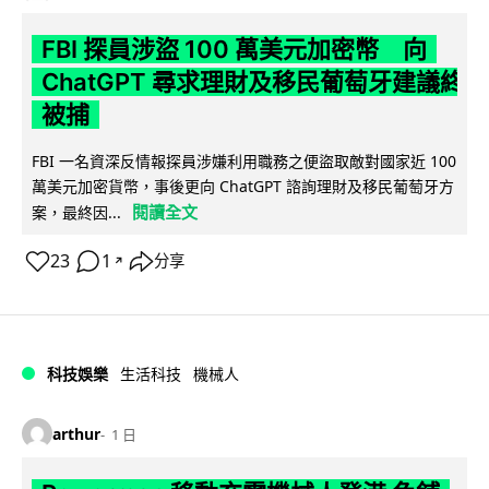
FBI 探員涉盜 100 萬美元加密幣 向
ChatGPT 尋求理財及移民葡萄牙建議終
被捕
FBI 一名資深反情報探員涉嫌利用職務之便盜取敵對國家近 100
萬美元加密貨幣，事後更向 ChatGPT 諮詢理財及移民葡萄牙方
閱讀全文
案，最終因...
23
1
分享
↗
科技娛樂
生活科技
機械人
arthur
1 日