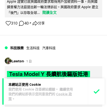
Apple 證實已就英國政府要求取得用戶加密資料一事，向英國
調查權力法庭提出新一輪法律訴訟。英國政府要求 Apple 建立
閱讀全文
「後門」以存取全球...
310
40
分享
↗
科技娛樂
生活科技
汽車科技
Lawton
1 日
Tesla Model Y 長續航後驅版抵港
YOHO MALL 率先試駕
本網站正使用 Cookie
我們使用 Cookie 改善網站體驗。 繼續使用
Tesla 香港推出 Model Y Premium 長續航後輪驅動版，續航最
我們的網站即表示您同意我們的
Cookie 政
高達 691 公里，為家族中續航最長單摩打版本。新車即日起於
策
。
閱讀全文
元...