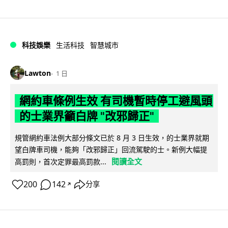
科技娛樂
生活科技
智慧城市
Lawton
1 日
網約車條例生效 有司機暫時停工避風頭
的士業界籲白牌 "改邪歸正"
規管網約車法例大部分條文已於 8 月 3 日生效，的士業界就期
望白牌車司機，能夠「改邪歸正」回流駕駛的士。新例大幅提
閱讀全文
高罰則，首次定罪最高罰款...
200
142
分享
↗