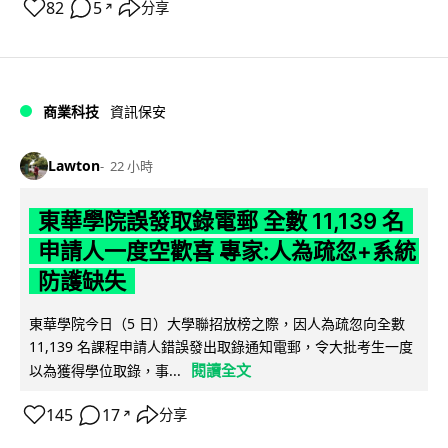
82
5
分享
↗
商業科技
資訊保安
Lawton
22 小時
東華學院誤發取錄電郵 全數 11,139 名
申請人一度空歡喜 專家:人為疏忽+系統
防護缺失
東華學院今日（5 日）大學聯招放榜之際，因人為疏忽向全數
11,139 名課程申請人錯誤發出取錄通知電郵，令大批考生一度
閱讀全文
以為獲得學位取錄，事...
145
17
分享
↗