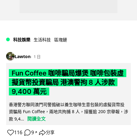
科技娛樂
生活科技
區塊鏈
Lawton
1 日
Fun Coffee 咖啡騙局爆煲 咖啡包裝虛
擬貨幣投資騙局 港澳警拘 8 人涉款
9,400 萬元
香港警方聯同澳門司警搗破以養生咖啡生意包裝的虛擬貨幣投
資騙局 Fun Coffee，兩地共拘捕 8 人，接獲逾 200 宗舉報，涉
閱讀全文
款 9,4...
116
9
分享
↗