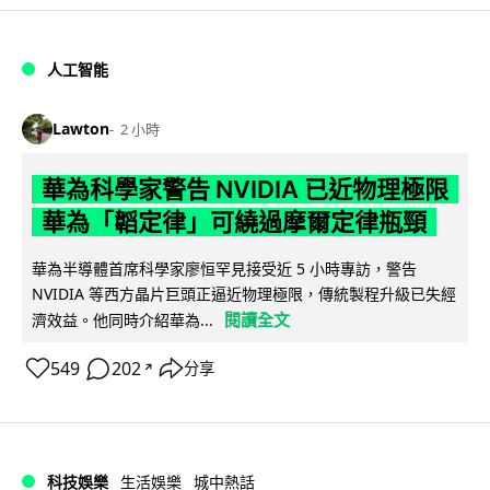
人工智能
Lawton
2 小時
華為科學家警告 NVIDIA 已近物理極限
華為「韜定律」可繞過摩爾定律瓶頸
華為半導體首席科學家廖恒罕見接受近 5 小時專訪，警告
NVIDIA 等西方晶片巨頭正逼近物理極限，傳統製程升級已失經
閱讀全文
濟效益。他同時介紹華為...
549
202
分享
↗
科技娛樂
生活娛樂
城中熱話