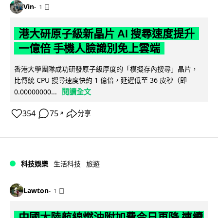
Vin
1 日
港大研原子級新晶片 AI 搜尋速度提升
一億倍 手機人臉識別免上雲端
香港大學團隊成功研發原子級厚度的「模擬存內搜尋」晶片，
比傳統 CPU 搜尋速度快約 1 億倍，延遲低至 36 皮秒（即
閱讀全文
0.00000000...
354
75
分享
↗
科技娛樂
生活科技
旅遊
Lawton
1 日
中國大陸航線燃油附加費今日再降 連續