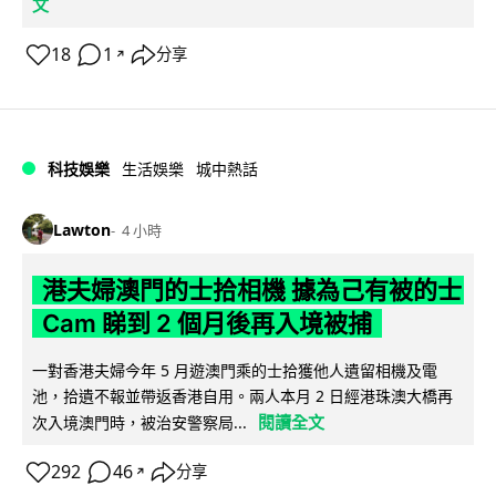
文
18
1
分享
↗
科技娛樂
生活娛樂
城中熱話
Lawton
4 小時
港夫婦澳門的士拾相機 據為己有被的士
Cam 睇到 2 個月後再入境被捕
一對香港夫婦今年 5 月遊澳門乘的士拾獲他人遺留相機及電
池，拾遺不報並帶返香港自用。兩人本月 2 日經港珠澳大橋再
閱讀全文
次入境澳門時，被治安警察局...
292
46
分享
↗