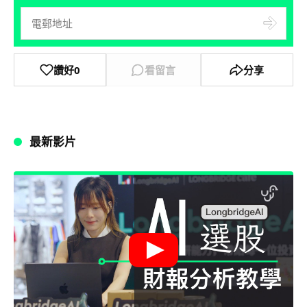
讚好
0
看留言
分享
最新影片