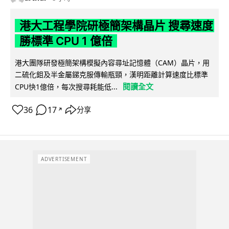
港大工程學院研極簡架構晶片 搜尋速度
勝標準 CPU 1 億倍
港大團隊研發極簡架構模擬內容尋址記憶體（CAM）晶片，用
二硫化鉬及半金屬銻克服傳輸瓶頸，漢明距離計算速度比標準
閱讀全文
CPU快1億倍，每次搜尋耗能低...
36
17
分享
↗
ADVERTISEMENT