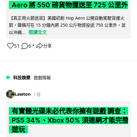
Aero 將 550 磅貨物運送至 725 公里外
【真正用火箭送貨】美國初創 Hop Aero 公開自動駕駛貨運火
箭，聲稱可在 15 分鐘內將 250 公斤物資投送 750 公里外，並
閱讀全文
以沖繩...
51
6
分享
↗
科技娛樂
遊戲情報
Lawton
1 日
有實體光碟未必代表你擁有遊戲 調查：
PS5 34%、Xbox 50% 須連網才能完整
遊玩