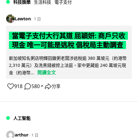
科技娛樂
生活科技
電子支付
Lawton
1 日
當電子支付大行其道 屈穎妍: 商戶只收
現金 唯一可能是逃稅 倡稅局主動調查
新加坡知名粥店明輝田雞粥老闆涉逃稅逾 380 萬坡元（約港幣
2,310 萬元）及洗黑錢被控上法庭，家中更藏逾 240 萬坡元現
閱讀全文
金（約港幣...
918
580
分享
↗
人工智能
arthur
1 日