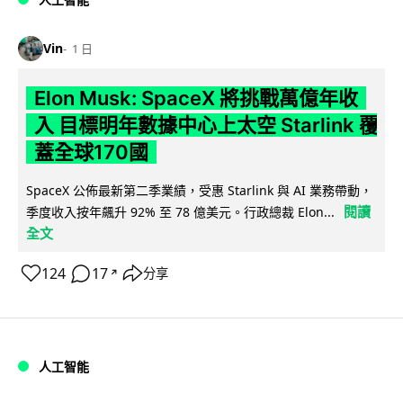
Vin
1 日
Elon Musk: SpaceX 將挑戰萬億年收
入 目標明年數據中心上太空 Starlink 覆
蓋全球170國
SpaceX 公佈最新第二季業績，受惠 Starlink 與 AI 業務帶動，
閱讀
季度收入按年飆升 92% 至 78 億美元。行政總裁 Elon...
全文
124
17
分享
↗
人工智能