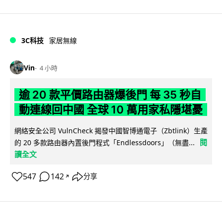
3C科技
家居無線
Vin
4 小時
逾 20 款平價路由器爆後門 每 35 秒自
動連線回中國 全球 10 萬用家私隱堪憂
網絡安全公司 VulnCheck 揭發中國智博通電子（Zbtlink）生產
閱
的 20 多款路由器內置後門程式「Endlessdoors」（無盡...
讀全文
547
142
分享
↗