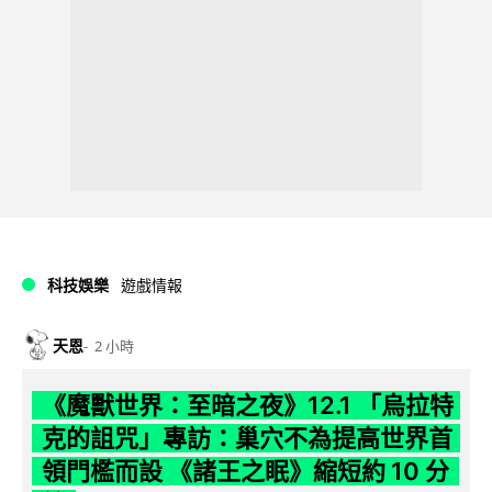
科技娛樂
遊戲情報
天恩
2 小時
《魔獸世界：至暗之夜》12.1 「烏拉特
克的詛咒」專訪：巢穴不為提高世界首
領門檻而設 《諸王之眠》縮短約 10 分