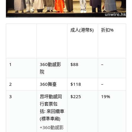
成人(港幣$)
折扣%
1
360動感影
$88
–
院
2
360舞臺
$118
–
3
昂坪動感同
$225
19%
行套票包
括: 來回纜車
(標準車廂)
+360動感影