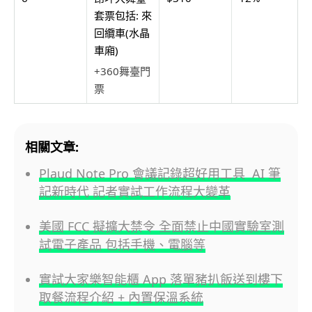
套票包括: 來
回纜車(水晶
車廂)
+360舞臺門
票
相關文章:
Plaud Note Pro 會議記錄超好用工具 AI 筆
記新時代 記者實試工作流程大變革
美國 FCC 擬擴大禁令 全面禁止中國實驗室測
試電子產品 包括手機、電腦等
實試大家樂智能櫃 App 落單豬扒飯送到樓下
取餐流程介紹 + 內置保溫系統