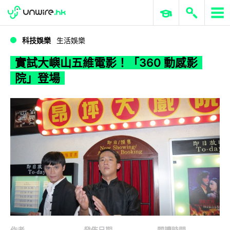
WWDC 2026
GenAI 與雲端科技專區
ERP 與商業 AI
實試大嶼山五維電影！「360 動感影院」登場
科技娛樂
生活娛樂
實試大嶼山五維電影！「360 動感影
院」登場
作者
發佈日期
閱讀時間