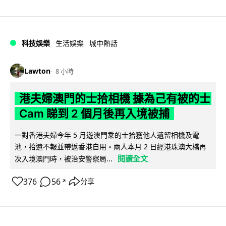
科技娛樂
生活娛樂
城中熱話
Lawton
8 小時
港夫婦澳門的士拾相機 據為己有被的士
Cam 睇到 2 個月後再入境被捕
一對香港夫婦今年 5 月遊澳門乘的士拾獲他人遺留相機及電
池，拾遺不報並帶返香港自用。兩人本月 2 日經港珠澳大橋再
閱讀全文
次入境澳門時，被治安警察局...
376
56
分享
↗