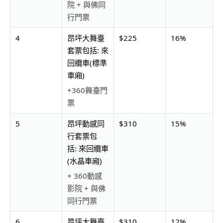
院 + 與佛同
行門票
4
昂坪大舞臺
$225
16%
套票包括: 來
回纜車(標準
車廂)
+360舞臺門
票
5
昂坪動感同
$310
15%
行套票包
括: 來回纜車
(水晶車廂)
+ 360動感
影院 + 與佛
同行門票
6
昂坪大舞臺
$310
12%