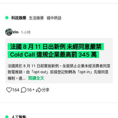
科技娛樂
生活娛樂
城中熱話
Vin
5 小時
法國 8 月 11 日出新例 未經同意嚴禁
Cold Call 違規企業最高罰 345 萬
法國將於 8 月 11 日起實施新例，全面禁止企業未經消費者同意
致電推銷，由「opt-out」拒接登記制轉為「opt-in」先徵同意
閱讀全文
機制。違...
164
16
分享
↗
人工智能