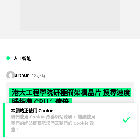
人工智能
arthur
12 小時
港大工程學院研極簡架構晶片 搜尋速度
勝標準 CPU 1 億倍
本網站正使用 Cookie
港大團隊研發極簡架構模擬內容尋址記憶體（CAM）晶片，用
我們使用 Cookie 改善網站體驗。 繼續使用
二硫化鉬及半金屬銻克服傳輸瓶頸，漢明距離計算速度比標準
我們的網站即表示您同意我們的
Cookie 政
策
。
閱讀全文
CPU快1億倍，每次搜尋耗能低...