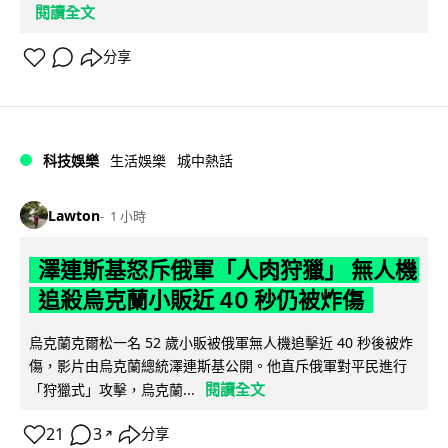
閱讀全文
分享
科技娛樂
生活娛樂
城中熱話
Lawton
1 小時
澤連斯基怒斥俄軍「人肉狩獵」 無人機
追殺烏克蘭小販近 40 秒仍被炸傷
烏克蘭克爾松一名 52 歲小販被俄軍無人機追擊近 40 秒後被炸
傷，影片由烏克蘭總統澤連斯基公開。他直斥俄軍對平民進行
閱讀全文
「狩獵式」攻擊，烏克蘭...
21
3
分享
↗