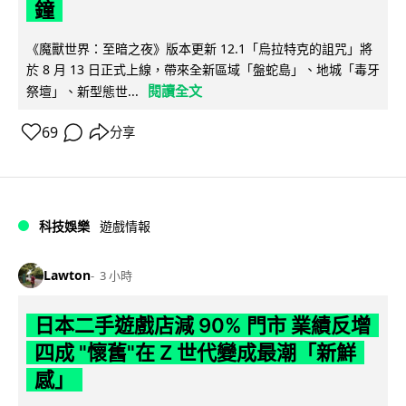
鐘
《魔獸世界：至暗之夜》版本更新 12.1「烏拉特克的詛咒」將
於 8 月 13 日正式上線，帶來全新區域「盤蛇島」、地城「毒牙
閱讀全文
祭壇」、新型態世...
69
分享
科技娛樂
遊戲情報
Lawton
3 小時
日本二手遊戲店減 90% 門市 業績反增
四成 "懷舊"在 Z 世代變成最潮「新鮮
感」