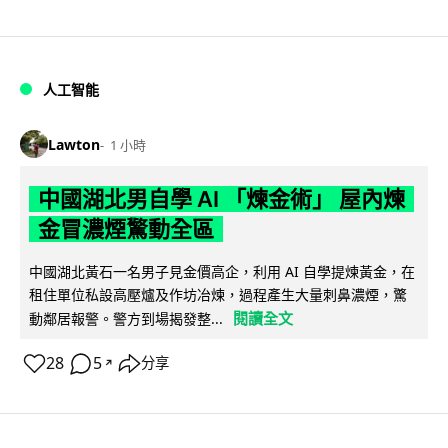
人工智能
Lawton
1 小時
中國湖北男自學 AI 「煉金術」 屋內煉
金冒濃煙驚動全區
中國湖北黃石一名男子見金價高企，利用 AI 自學提煉黃金，在
租住單位私設高壓爐及作坊冶煉，過程產生大量刺鼻濃煙，驚
閱讀全文
動鄰居報警。警方到場揭發整...
28
5
分享
↗