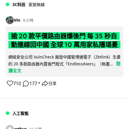
3C科技
家居無線
Vin
8 小時
逾 20 款平價路由器爆後門 每 35 秒自
動連線回中國 全球 10 萬用家私隱堪憂
網絡安全公司 VulnCheck 揭發中國智博通電子（Zbtlink）生產
閱
的 20 多款路由器內置後門程式「Endlessdoors」（無盡...
讀全文
710
177
分享
↗
人工智能
arthur