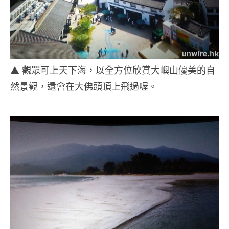
▲ 觀眾可上天下海，以全方位欣賞大嶼山優美的自
然景觀，還會在大佛頭頂上飛過喔。