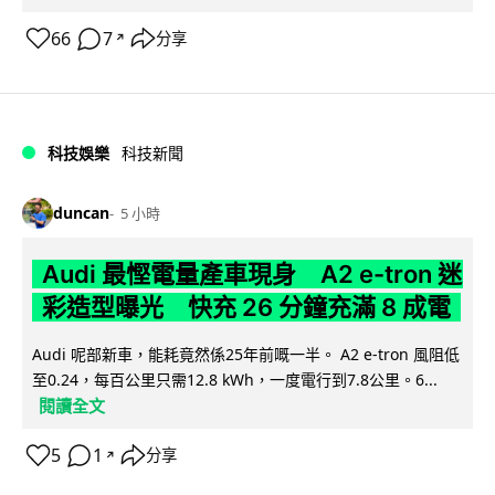
66
7
分享
↗
科技娛樂
科技新聞
duncan
5 小時
Audi 最慳電量產車現身 A2 e-tron 迷
彩造型曝光 快充 26 分鐘充滿 8 成電
Audi 呢部新車，能耗竟然係25年前嘅一半。 A2 e-tron 風阻低
至0.24，每百公里只需12.8 kWh，一度電行到7.8公里。6...
閱讀全文
5
1
分享
↗