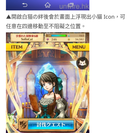
▲開啟白猫の絆後會於畫面上浮現出小貓 Icon，可
任意在四邊移動至不阻礙之位置。