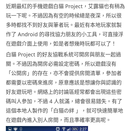
近期最紅的手機遊戲白貓 Project，艾露貓也有稍為
玩一下呢。不過因為有空的時候總是夜深，所以很
多時都找不到好友與筆者玩。最近有本地玩家就製
作了 Android 的尋找協力朋友的小工具，可直接浮
在遊戲介面上使用，如是者想幾時玩都可以了！
白貓 Project 的好友協戰系統可開房與朋友一起過
關。不過因為開房必需設定密碼，所以遊戲沒有
「公開房」的存在，亦不會提供房間清單，參加者
都需要以密碼來進房，原意應該是想讓你與認識的
好友遊玩吧。網絡上的討論區經常都會出現這些密
碼叫人參加，不過 4 人就滿，總會很易錯失。有了
這個本地人製作的「白猫の絆 」，就可快速簡單地
在遊戲內進入別人房間，而且準確率更高呢。