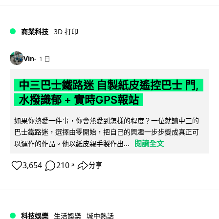
商業科技
3D 打印
Vin
1 日
中三巴士鐵路迷 自製紙皮遙控巴士 門,
水撥識郁 + 實時GPS報站
如果你熱愛一件事，你會熱愛到怎樣的程度？一位就讀中三的
巴士鐵路迷，選擇由零開始，把自己的興趣一步步變成真正可
閱讀全文
以運作的作品。他以紙皮親手製作出...
3,654
210
分享
↗
科技娛樂
生活娛樂
城中熱話