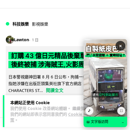
科技娛樂
影視娛樂
Lawton
1 日
×
訂購 43 億日元精品後棄單 大阪女 2 年
後終被捕 涉海賊王,火影周邊產品
日本警視廳神田署 8 月 6 日公布，拘捕一名 32 歲大阪女子，
指她涉嫌在出版巨頭集英社旗下官方網店「JUMP
閱讀全文
CHARACTERS ST...
本網站正使用 Cookie
75
9
分享
↗
我們使用 Cookie 改善網站體驗。 繼續使用
🎵
⛶
我們的網站即表示您同意我們的
Cookie 政
策
。
📖 文字版訪問
→