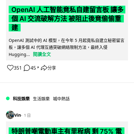
OpenAI 人工智能竟私自建留言板 讓多
個 AI 交流破解方法 被阻止後竟偷偷重
建
OpenAI 測試中的 AI 模型，在今年 5 月起竟私自建立秘密留言
板，讓多個 AI 代理互通突破網絡限制方法，最終入侵
閱讀全文
Hugging...
351
45
分享
↗
科技娛樂
生活娛樂
城中熱話
Vin
1 日
特朗普嘲電動車主有里程病 剩 75% 電