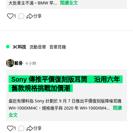
閱讀全文
大批車主不滿。BMW 早...
1
分享
3C科技
流動音樂
音樂耳機
藍骨
4 小時
Sony 傳推平價復刻版耳筒 沿用六年
舊款規格挑戰加價潮
最近有爆料指 Sony 計劃於 9 月 7 日推出平價復刻版降噪耳機
閱讀
WH-1000XM4C，規格幾乎與 2020 年 WH-1000XM4...
全文
1
分享