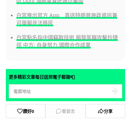
of Duty 海綿寶寶配爆炸畫面
白宮推出官方 App 直送特朗普施政資訊兼
可舉報非法移民
白宮點名指中國竊取技術 揭發蒸餾攻擊抄捷
徑 中方: 自身努力,國際合作成果
📮
更多精彩文章每日送到電子郵箱
讚好
0
看留言
分享