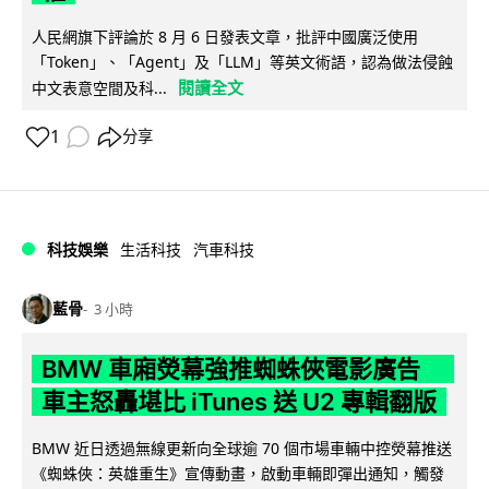
人民網旗下評論於 8 月 6 日發表文章，批評中國廣泛使用
「Token」、「Agent」及「LLM」等英文術語，認為做法侵蝕
閱讀全文
中文表意空間及科...
1
分享
科技娛樂
生活科技
汽車科技
藍骨
3 小時
BMW 車廂熒幕強推蜘蛛俠電影廣告
車主怒轟堪比 iTunes 送 U2 專輯翻版
BMW 近日透過無線更新向全球逾 70 個市場車輛中控熒幕推送
《蜘蛛俠：英雄重生》宣傳動畫，啟動車輛即彈出通知，觸發