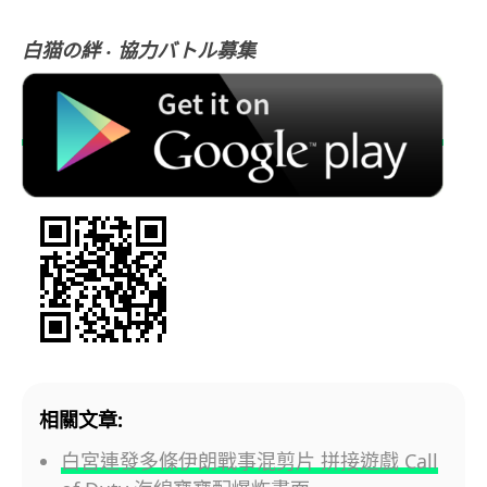
白猫の絆 ‧ 協力バトル募集
相關文章:
白宮連發多條伊朗戰事混剪片 拼接遊戲 Call