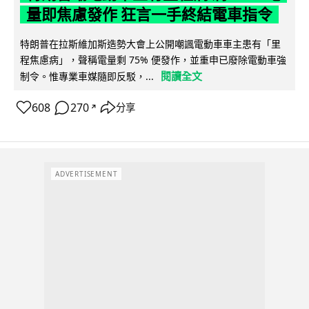
量即焦慮發作 狂言一手終結電車指令
特朗普在拉斯維加斯造勢大會上公開嘲諷電動車車主患有「里
程焦慮病」，聲稱電量剩 75% 便發作，並重申已廢除電動車強
閱讀全文
制令。惟專業車媒隨即反駁，...
608
270
分享
↗
ADVERTISEMENT