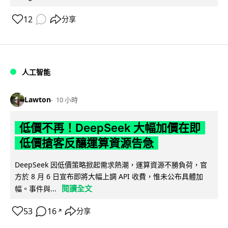
12
分享
人工智能
Lawton
10 小時
低價不再！DeepSeek 大幅加價在即
低價搶客反釀運算資源告急
DeepSeek 因低價策略掀起需求熱潮，運算資源不勝負荷，官
方於 8 月 6 日宣布即將大幅上調 API 收費，惟未公布具體加
閱讀全文
幅。事件與...
53
16
分享
↗