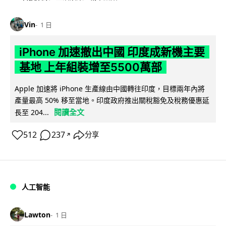
Vin
1 日
iPhone 加速撤出中國 印度成新機主要
基地 上年組裝增至5500萬部
Apple 加速將 iPhone 生產線由中國轉往印度，目標兩年內將
產量最高 50% 移至當地。印度政府推出關稅豁免及稅務優惠延
閱讀全文
長至 204...
512
237
分享
↗
人工智能
Lawton
1 日