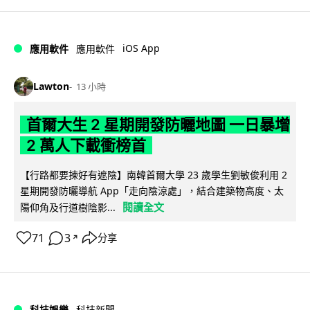
iOS App
應用軟件
應用軟件
Lawton
13 小時
首爾大生 2 星期開發防曬地圖 一日暴增
2 萬人下載衝榜首
【行路都要揀好有遮陰】南韓首爾大學 23 歲學生劉敏俊利用 2
星期開發防曬導航 App「走向陰涼處」，結合建築物高度、太
閱讀全文
陽仰角及行道樹陰影...
71
3
分享
↗
科技娛樂
科技新聞