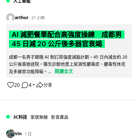
人工智能
arthur
21 小時
AI 減肥餐單配合高強度操練 成都男
45 日減 20 公斤後多器官衰竭
成都一名男子跟隨 AI 制訂高強度減脂計劃，45 日內減去約 20
公斤後昏迷送院。醫生診斷他患上尿源性膿毒症、膿毒性休克
閱讀全文
及多器官功能障礙。...
20
4
分享
↗
3C科技
家居無線
影音產品
Vin
1 日