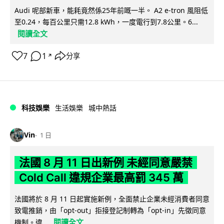
Audi 呢部新車，能耗竟然係25年前嘅一半。 A2 e-tron 風阻低
至0.24，每百公里只需12.8 kWh，一度電行到7.8公里。6...
閱讀全文
7
1
分享
↗
科技娛樂
生活娛樂
城中熱話
Vin
1 日
法國 8 月 11 日出新例 未經同意嚴禁
Cold Call 違規企業最高罰 345 萬
法國將於 8 月 11 日起實施新例，全面禁止企業未經消費者同意
致電推銷，由「opt-out」拒接登記制轉為「opt-in」先徵同意
閱讀全文
機制。違...