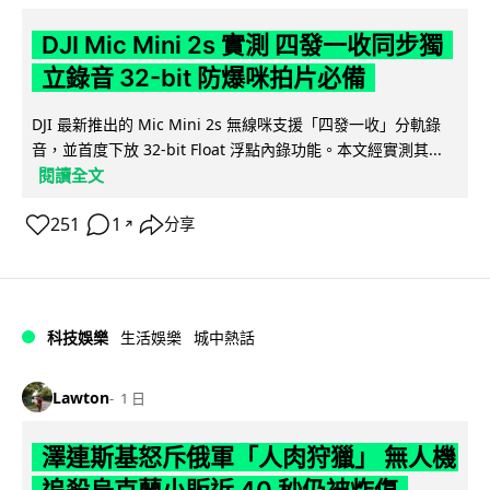
DJI Mic Mini 2s 實測 四發一收同步獨
立錄音 32-bit 防爆咪拍片必備
DJI 最新推出的 Mic Mini 2s 無線咪支援「四發一收」分軌錄
音，並首度下放 32-bit Float 浮點內錄功能。本文經實測其...
閱讀全文
251
1
分享
↗
科技娛樂
生活娛樂
城中熱話
Lawton
1 日
澤連斯基怒斥俄軍「人肉狩獵」 無人機