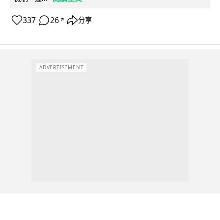
337
26
分享
↗
ADVERTISEMENT