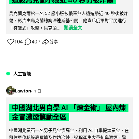
追殺烏克蘭小販近 40 秒仍被炸傷
烏克蘭克爾松一名 52 歲小販被俄軍無人機追擊近 40 秒後被炸
傷，影片由烏克蘭總統澤連斯基公開。他直斥俄軍對平民進行
閱讀全文
「狩獵式」攻擊，烏克蘭...
104
40
分享
↗
人工智能
Lawton
1 日
中國湖北男自學 AI 「煉金術」 屋內煉
金冒濃煙驚動全區
中國湖北黃石一名男子見金價高企，利用 AI 自學提煉黃金，在
租住單位私設高壓爐及作坊冶煉，過程產生大量刺鼻濃煙，驚