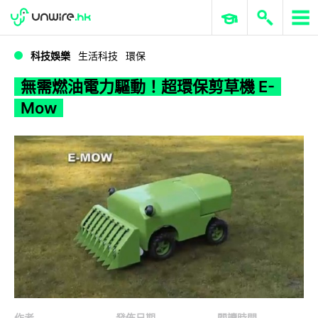
WWDC 2026
GenAI 與雲端科技專區
ERP 與商業 AI
無需燃油電力驅動！超環保剪草機 E-Mow
科技娛樂
生活科技
環保
無需燃油電力驅動！超環保剪草機 E-
Mow
作者
發佈日期
閱讀時間