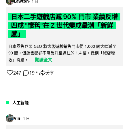
Lawton
1 日
日本二手遊戲店減 90% 門市 業績反增
四成 "懷舊"在 Z 世代變成最潮「新鮮
感」
日本零售巨頭 GEO 將懷舊遊戲銷售門市從 1,000 間大幅減至
99 間，但銷售額卻不降反升至過往的 1.4 倍。做到「減店增
閱讀全文
收」奇蹟，...
247
19
分享
↗
人工智能
Vin
1 日