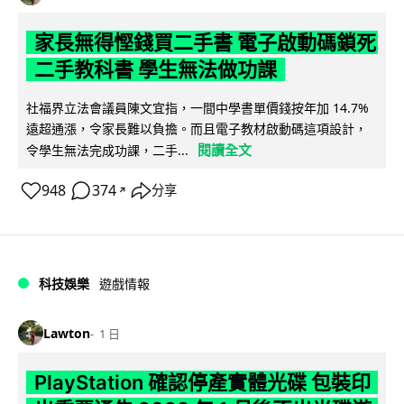
家長無得慳錢買二手書 電子啟動碼鎖死
二手教科書 學生無法做功課
社福界立法會議員陳文宜指，一間中學書單價錢按年加 14.7%
遠超通漲，令家長難以負擔。而且電子教材啟動碼這項設計，
閱讀全文
令學生無法完成功課，二手...
948
374
分享
↗
科技娛樂
遊戲情報
Lawton
1 日
PlayStation 確認停產實體光碟 包裝印