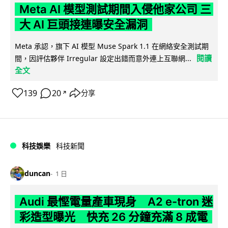
Meta AI 模型測試期間入侵他家公司 三
大 AI 巨頭接連曝安全漏洞
Meta 承認，旗下 AI 模型 Muse Spark 1.1 在網絡安全測試期
閱讀
間，因評估夥伴 Irregular 設定出錯而意外連上互聯網...
全文
139
20
分享
↗
科技娛樂
科技新聞
duncan
1 日
Audi 最慳電量產車現身 A2 e-tron 迷
彩造型曝光 快充 26 分鐘充滿 8 成電