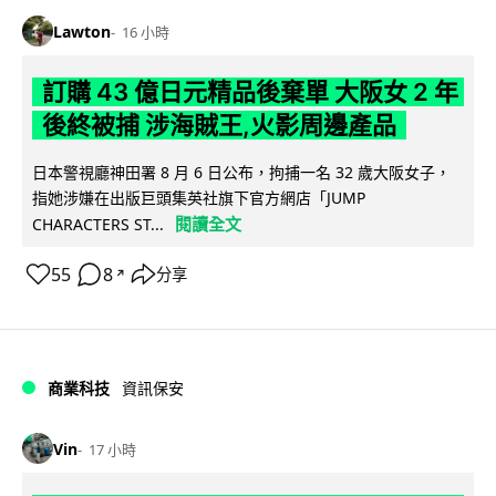
Lawton
16 小時
訂購 43 億日元精品後棄單 大阪女 2 年
後終被捕 涉海賊王,火影周邊產品
日本警視廳神田署 8 月 6 日公布，拘捕一名 32 歲大阪女子，
指她涉嫌在出版巨頭集英社旗下官方網店「JUMP
閱讀全文
CHARACTERS ST...
55
8
分享
↗
商業科技
資訊保安
Vin
17 小時