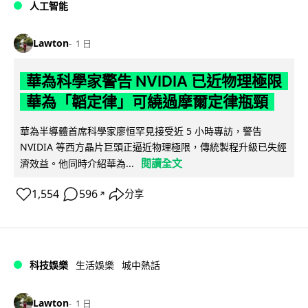
人工智能
Lawton
1 日
華為科學家警告 NVIDIA 已近物理極限
華為「韜定律」可繞過摩爾定律瓶頸
華為半導體首席科學家廖恒罕見接受近 5 小時專訪，警告
NVIDIA 等西方晶片巨頭正逼近物理極限，傳統製程升級已失經
閱讀全文
濟效益。他同時介紹華為...
1,554
596
分享
↗
科技娛樂
生活娛樂
城中熱話
Lawton
1 日