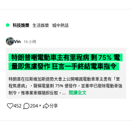
科技娛樂
生活娛樂
城中熱話
Vin
16 小時
特朗普嘲電動車主有里程病 剩 75% 電
量即焦慮發作 狂言一手終結電車指令
特朗普在拉斯維加斯造勢大會上公開嘲諷電動車車主患有「里
程焦慮病」，聲稱電量剩 75% 便發作，並重申已廢除電動車強
閱讀全文
制令。惟專業車媒隨即反駁，...
452
204
分享
↗