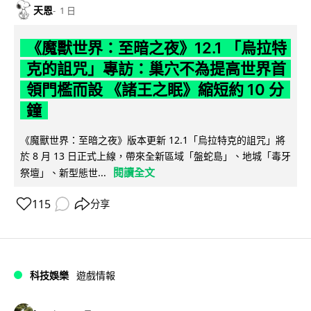
天恩
1 日
《魔獸世界：至暗之夜》12.1 「烏拉特
克的詛咒」專訪：巢穴不為提高世界首
領門檻而設 《諸王之眠》縮短約 10 分
鐘
《魔獸世界：至暗之夜》版本更新 12.1「烏拉特克的詛咒」將
於 8 月 13 日正式上線，帶來全新區域「盤蛇島」、地城「毒牙
閱讀全文
祭壇」、新型態世...
115
分享
科技娛樂
遊戲情報