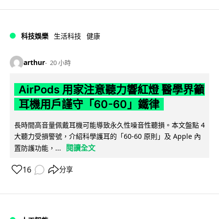
科技娛樂
生活科技
健康
arthur
20 小時
AirPods 用家注意聽力響紅燈 醫學界籲
耳機用戶謹守「60-60」鐵律
長時間高音量佩戴耳機可能導致永久性噪音性聽損。本文盤點 4
大聽力受損警號，介紹科學護耳的「60-60 原則」及 Apple 內
閱讀全文
置防護功能，...
16
分享