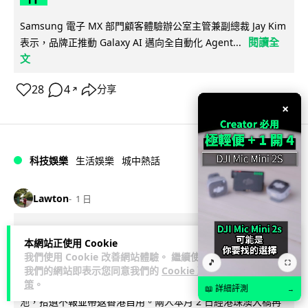
Samsung 電子 MX 部門顧客體驗辦公室主管兼副總裁 Jay Kim
閱讀全
表示，品牌正推動 Galaxy AI 邁向全自動化 Agent...
文
28
4
分享
↗
×
科技娛樂
生活娛樂
城中熱話
Lawton
1 日
港夫婦澳門的士拾相機 據為己有被的士
本網站正使用 Cookie
Cam 睇到 2 個月後再入境被捕
我們使用 Cookie 改善網站體驗。 繼續使用
🎵
⛶
我們的網站即表示您同意我們的
Cookie 政
策
。
一對香港夫婦今年 5 月遊澳門乘的士拾獲他人遺留相機及電
📖 詳細評測
→
池，拾遺不報並帶返香港自用。兩人本月 2 日經港珠澳大橋再