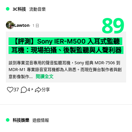
3C科技
流動音樂
89
Lawton
1 日
【評測】Sony IER-M500 入耳式監聽
耳機：現場拍攝、後製監聽與人聲利器
談到專業混音專用的聲音監聽耳機，Sony 經典 MDR-7506 到
MDR-M1 專業錄音室耳機都為人熟悉。而現在舞台製作者與創
閱讀全文
意影像製作...
37
4
分享
↗
科技娛樂
遊戲情報