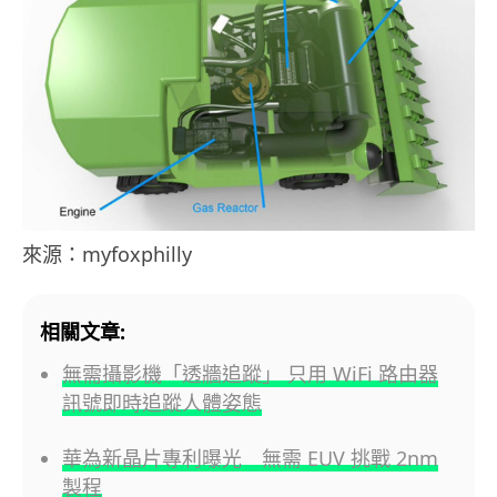
來源：myfoxphilly
相關文章:
無需攝影機「透牆追蹤」 只用 WiFi 路由器
訊號即時追蹤人體姿態
華為新晶片專利曝光 無需 EUV 挑戰 2nm
製程