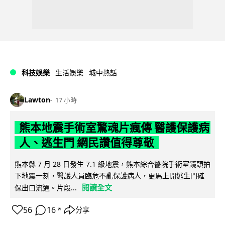
科技娛樂
生活娛樂
城中熱話
Lawton
17 小時
熊本地震手術室驚魂片瘋傳 醫護保護病
人、逃生門 網民讚值得尊敬
熊本縣 7 月 28 日發生 7.1 級地震，熊本綜合醫院手術室鏡頭拍
下地震一刻，醫護人員臨危不亂保護病人，更馬上開逃生門確
閱讀全文
保出口流通。片段...
56
16
分享
↗