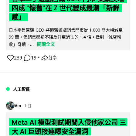
四成 "懷舊"在 Z 世代變成最潮「新鮮
感」
日本零售巨頭 GEO 將懷舊遊戲銷售門市從 1,000 間大幅減至
99 間，但銷售額卻不降反升至過往的 1.4 倍。做到「減店增
閱讀全文
收」奇蹟，...
239
19
分享
↗
人工智能
Vin
1 日
Meta AI 模型測試期間入侵他家公司 三
大 AI 巨頭接連曝安全漏洞