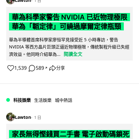
Lawton
1 日
華為科學家警告 NVIDIA 已近物理極限
華為「韜定律」可繞過摩爾定律瓶頸
華為半導體首席科學家廖恒罕見接受近 5 小時專訪，警告
NVIDIA 等西方晶片巨頭正逼近物理極限，傳統製程升級已失經
閱讀全文
濟效益。他同時介紹華為...
1,539
589
分享
↗
科技娛樂
生活娛樂
城中熱話
Lawton
1 日
家長無得慳錢買二手書 電子啟動碼鎖死