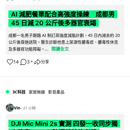
AI 減肥餐單配合高強度操練 成都男
45 日減 20 公斤後多器官衰竭
成都一名男子跟隨 AI 制訂高強度減脂計劃，45 日內減去約 20
公斤後昏迷送院。醫生診斷他患上尿源性膿毒症、膿毒性休克
閱讀全文
及多器官功能障礙。...
14
3
分享
↗
3C科技
家居無線
影音產品
Vin
21 小時
DJI Mic Mini 2s 實測 四發一收同步獨