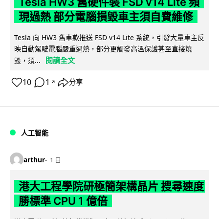
Tesla HW3 舊硬件裝 FSD v14 Lite 頻
現過熱 部分電腦損毀車主須自費維修
Tesla 向 HW3 舊車款推送 FSD v14 Lite 系統，引發大量車主反
映自動駕駛電腦嚴重過熱，部分更觸發高溫保護甚至直接燒
閱讀全文
毀，須...
10
1
分享
↗
人工智能
arthur
1 日
港大工程學院研極簡架構晶片 搜尋速度
勝標準 CPU 1 億倍