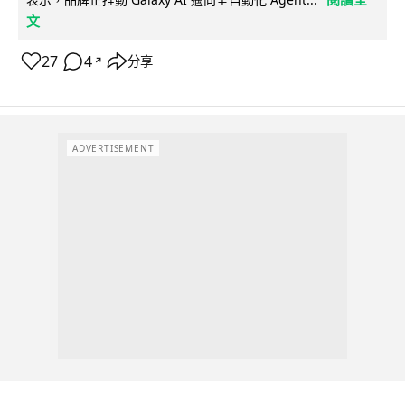
文
27
4
分享
↗
ADVERTISEMENT