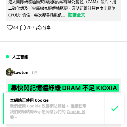
港大團隊研發極簡架構模擬內容尋址記憶體（CAM）晶片，用
二硫化鉬及半金屬銻克服傳輸瓶頸，漢明距離計算速度比標準
閱讀全文
CPU快1億倍，每次搜尋耗能低...
43
20
分享
↗
人工智能
Lawton
1 日
靠快閃記憶體紓緩 DRAM 不足 KIOXIA
推 XL1 記憶體擴充模組
本網站正使用 Cookie
我們使用 Cookie 改善網站體驗。 繼續使用
KIOXIA 發表全新記憶體擴充模組 XL1 系列，結合低延遲快閃記
我們的網站即表示您同意我們的
Cookie 政
憶體 XL-FLASH 與 CXL 介面，將快閃記憶體轉化為記憶體擴充
策
。
閱讀全文
方...