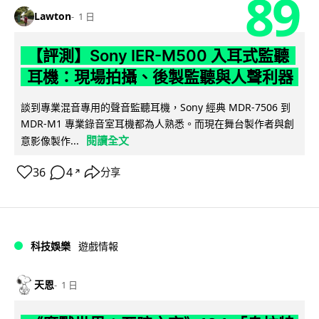
89
Lawton
1 日
【評測】Sony IER-M500 入耳式監聽
耳機：現場拍攝、後製監聽與人聲利器
談到專業混音專用的聲音監聽耳機，Sony 經典 MDR-7506 到
MDR-M1 專業錄音室耳機都為人熟悉。而現在舞台製作者與創
閱讀全文
意影像製作...
36
4
分享
↗
科技娛樂
遊戲情報
天恩
1 日