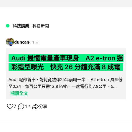
科技娛樂
科技新聞
duncan
1 日
Audi 最慳電量產車現身 A2 e-tron 迷
彩造型曝光 快充 26 分鐘充滿 8 成電
Audi 呢部新車，能耗竟然係25年前嘅一半。 A2 e-tron 風阻低
至0.24，每百公里只需12.8 kWh，一度電行到7.8公里。6...
閱讀全文
7
1
分享
↗