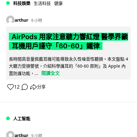
科技娛樂
生活科技
健康
arthur
8 小時
AirPods 用家注意聽力響紅燈 醫學界籲
耳機用戶謹守「60-60」鐵律
長時間高音量佩戴耳機可能導致永久性噪音性聽損。本文盤點 4
大聽力受損警號，介紹科學護耳的「60-60 原則」及 Apple 內
閱讀全文
置防護功能，...
12
分享
人工智能
arthur
9 小時