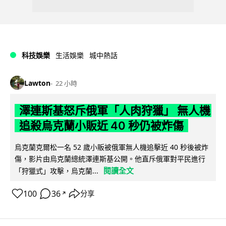
科技娛樂
生活娛樂
城中熱話
Lawton
22 小時
澤連斯基怒斥俄軍「人肉狩獵」 無人機
追殺烏克蘭小販近 40 秒仍被炸傷
烏克蘭克爾松一名 52 歲小販被俄軍無人機追擊近 40 秒後被炸
傷，影片由烏克蘭總統澤連斯基公開。他直斥俄軍對平民進行
閱讀全文
「狩獵式」攻擊，烏克蘭...
100
36
分享
↗