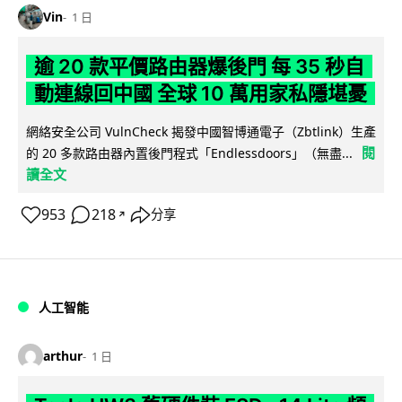
Vin
1 日
逾 20 款平價路由器爆後門 每 35 秒自
動連線回中國 全球 10 萬用家私隱堪憂
網絡安全公司 VulnCheck 揭發中國智博通電子（Zbtlink）生產
閱
的 20 多款路由器內置後門程式「Endlessdoors」（無盡...
讀全文
953
218
分享
↗
人工智能
arthur
1 日