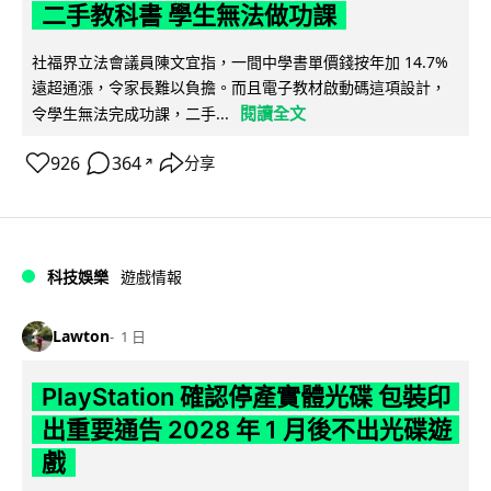
二手教科書 學生無法做功課
社福界立法會議員陳文宜指，一間中學書單價錢按年加 14.7%
遠超通漲，令家長難以負擔。而且電子教材啟動碼這項設計，
閱讀全文
令學生無法完成功課，二手...
926
364
分享
↗
科技娛樂
遊戲情報
Lawton
1 日
PlayStation 確認停產實體光碟 包裝印
出重要通告 2028 年 1 月後不出光碟遊
戲