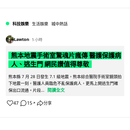
科技娛樂
生活娛樂
城中熱話
Lawton
5 小時
熊本地震手術室驚魂片瘋傳 醫護保護病
人、逃生門 網民讚值得尊敬
熊本縣 7 月 28 日發生 7.1 級地震，熊本綜合醫院手術室鏡頭拍
下地震一刻，醫護人員臨危不亂保護病人，更馬上開逃生門確
閱讀全文
保出口流通。片段...
47
15
分享
↗