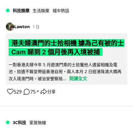
科技娛樂
生活娛樂
城中熱話
Lawton
1 日
港夫婦澳門的士拾相機 據為己有被的士
Cam 睇到 2 個月後再入境被捕
一對香港夫婦今年 5 月遊澳門乘的士拾獲他人遺留相機及電
池，拾遺不報並帶返香港自用。兩人本月 2 日經港珠澳大橋再
閱讀全文
次入境澳門時，被治安警察局...
529
75
分享
↗
3C科技
家居無線