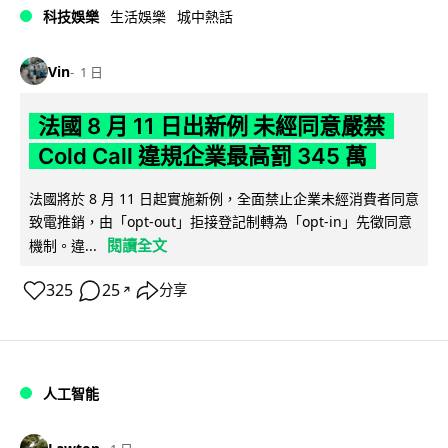
科技娛樂
生活娛樂
城中熱話
Vin
1 日
法國 8 月 11 日出新例 未經同意嚴禁
Cold Call 違規企業最高罰 345 萬
法國將於 8 月 11 日起實施新例，全面禁止企業未經消費者同意
致電推銷，由「opt-out」拒接登記制轉為「opt-in」先徵同意
閱讀全文
機制。違...
325
25
分享
↗
人工智能