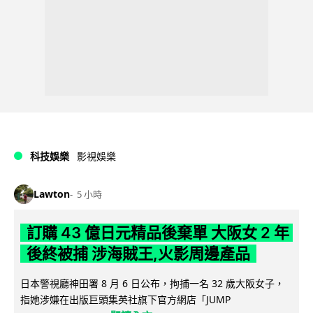
科技娛樂
影視娛樂
Lawton
5 小時
訂購 43 億日元精品後棄單 大阪女 2 年
後終被捕 涉海賊王,火影周邊產品
日本警視廳神田署 8 月 6 日公布，拘捕一名 32 歲大阪女子，
指她涉嫌在出版巨頭集英社旗下官方網店「JUMP