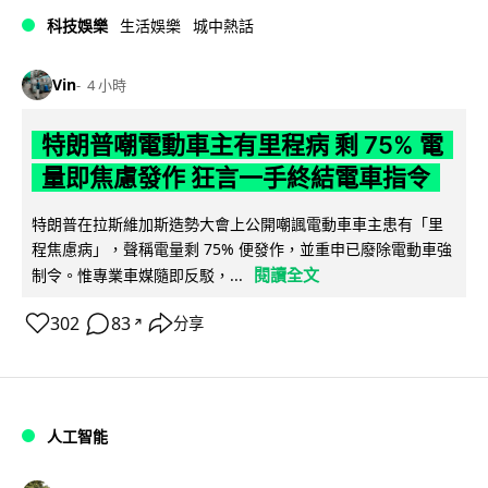
科技娛樂
生活娛樂
城中熱話
Vin
4 小時
特朗普嘲電動車主有里程病 剩 75% 電
量即焦慮發作 狂言一手終結電車指令
特朗普在拉斯維加斯造勢大會上公開嘲諷電動車車主患有「里
程焦慮病」，聲稱電量剩 75% 便發作，並重申已廢除電動車強
閱讀全文
制令。惟專業車媒隨即反駁，...
302
83
分享
↗
人工智能