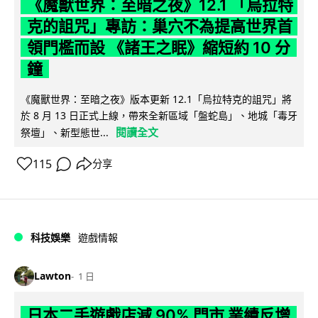
《魔獸世界：至暗之夜》12.1 「烏拉特
克的詛咒」專訪：巢穴不為提高世界首
領門檻而設 《諸王之眠》縮短約 10 分
鐘
《魔獸世界：至暗之夜》版本更新 12.1「烏拉特克的詛咒」將
於 8 月 13 日正式上線，帶來全新區域「盤蛇島」、地城「毒牙
閱讀全文
祭壇」、新型態世...
115
分享
科技娛樂
遊戲情報
Lawton
1 日
日本二手遊戲店減 90% 門市 業績反增