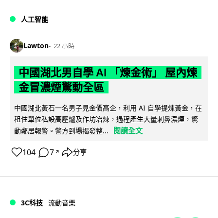
人工智能
Lawton
22 小時
中國湖北男自學 AI 「煉金術」 屋內煉
金冒濃煙驚動全區
中國湖北黃石一名男子見金價高企，利用 AI 自學提煉黃金，在
租住單位私設高壓爐及作坊冶煉，過程產生大量刺鼻濃煙，驚
閱讀全文
動鄰居報警。警方到場揭發整...
104
7
分享
↗
3C科技
流動音樂