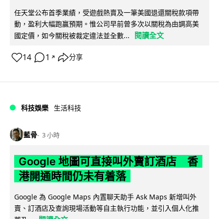
任天堂公布首季業績，受遊戲熱賣及一筆美國退還關稅款項帶
動，盈利大幅跑贏預期。惟公司早前曾多次以關稅為由調高美
閱讀全文
國定價，如今關稅被裁定違法並全數...
14
1
分享
↗
科技娛樂
生活科技
藍骨
3 小時
Google 地圖可直接叫外賣訂酒店 香
港開通時間仍未有着落
Google 為 Google Maps 內置聊天助手 Ask Maps 新增叫外
賣、訂酒店及查詢現場活動等自主執行功能，並引入個人化推