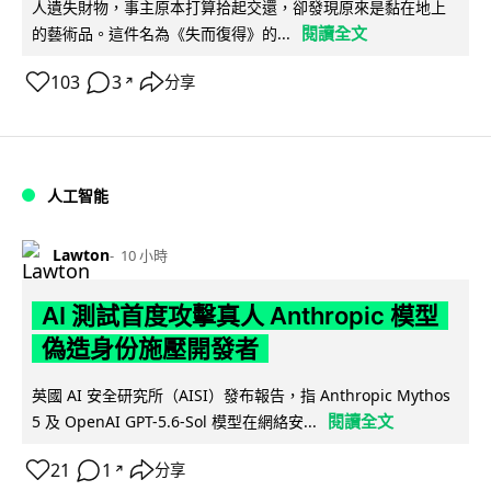
人遺失財物，事主原本打算拾起交還，卻發現原來是黏在地上
閱讀全文
的藝術品。這件名為《失而復得》的...
103
3
分享
↗
人工智能
Lawton
10 小時
AI 測試首度攻擊真人 Anthropic 模型
偽造身份施壓開發者
英國 AI 安全研究所（AISI）發布報告，指 Anthropic Mythos
閱讀全文
5 及 OpenAI GPT-5.6-Sol 模型在網絡安...
21
1
分享
↗