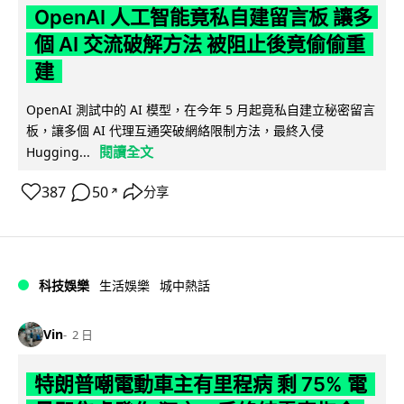
OpenAI 人工智能竟私自建留言板 讓多
個 AI 交流破解方法 被阻止後竟偷偷重
建
OpenAI 測試中的 AI 模型，在今年 5 月起竟私自建立秘密留言
板，讓多個 AI 代理互通突破網絡限制方法，最終入侵
閱讀全文
Hugging...
387
50
分享
↗
科技娛樂
生活娛樂
城中熱話
Vin
2 日
特朗普嘲電動車主有里程病 剩 75% 電