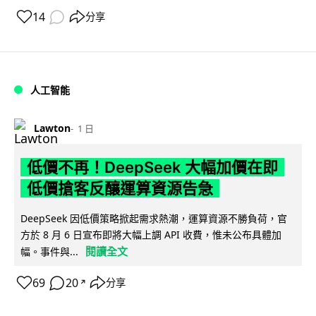
14
分享
人工智能
Lawton
1 日
低價不再！DeepSeek 大幅加價在即
低價搶客反釀運算資源告急
DeepSeek 因低價策略掀起需求熱潮，運算資源不勝負荷，官
方於 8 月 6 日宣布即將大幅上調 API 收費，惟未公布具體加
閱讀全文
幅。事件與...
69
20
分享
↗