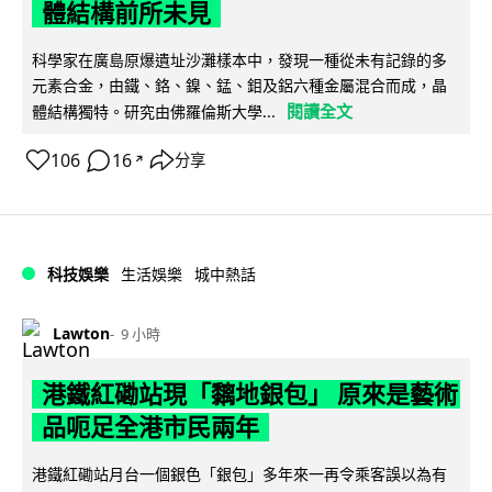
體結構前所未見
科學家在廣島原爆遺址沙灘樣本中，發現一種從未有記錄的多
元素合金，由鐵、鉻、鎳、錳、鉬及鋁六種金屬混合而成，晶
閱讀全文
體結構獨特。研究由佛羅倫斯大學...
106
16
分享
↗
科技娛樂
生活娛樂
城中熱話
Lawton
9 小時
港鐵紅磡站現「黐地銀包」 原來是藝術
品呃足全港市民兩年
港鐵紅磡站月台一個銀色「銀包」多年來一再令乘客誤以為有