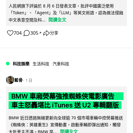
人民網旗下評論於 8 月 6 日發表文章，批評中國廣泛使用
「Token」、「Agent」及「LLM」等英文術語，認為做法侵蝕
閱讀全文
中文表意空間及科...
704
305
分享
↗
科技娛樂
生活科技
汽車科技
藍骨
1 日
BMW 車廂熒幕強推蜘蛛俠電影廣告
車主怒轟堪比 iTunes 送 U2 專輯翻版
BMW 近日透過無線更新向全球逾 70 個市場車輛中控熒幕推送
《蜘蛛俠：英雄重生》宣傳動畫，啟動車輛即彈出通知，觸發
閱讀全文
大批車主不滿。BMW 早...