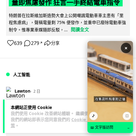
量即焦慮發作 狂言一手終結電車指令
特朗普在拉斯維加斯造勢大會上公開嘲諷電動車車主患有「里
程焦慮病」，聲稱電量剩 75% 便發作，並重申已廢除電動車強
閱讀全文
制令。惟專業車媒隨即反駁，...
639
279
分享
↗
×
人工智能
Lawton
2 日
微軟刪走 32GB RAM 遊戲建議 分析:
本網站正使用 Cookie
我們使用 Cookie 改善網站體驗。 繼續使用
為 8GB Surface 銷售鋪路 連自家
🎵
⛶
我們的網站即表示您同意我們的
Cookie 政
Copilot+ 門檻也未到
策
。
📖 文字版訪問
→