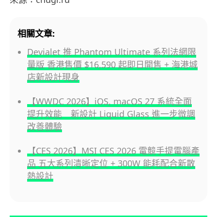
相關文章:
Devialet 推 Phantom Ultimate 系列法網限
量版 香港售價 $16,590 起即日開售 + 海港城
店新設計現身
【WWDC 2026】iOS, macOS 27 系統全面
提升效能 新設計 Liquid Glass 進一步微調
改善體驗
【CES 2026】MSI CES 2026 電競手提電腦產
品 五大系列清晰定位 + 300W 能耗配合新散
熱設計