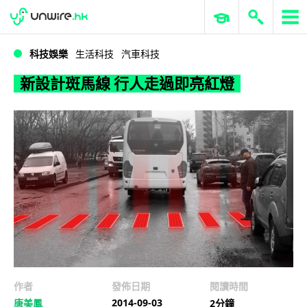
WWDC 2026
GenAI 與雲端科技專區
ERP 與商業 AI
新設計斑馬線 行人走過即亮紅燈
科技娛樂
生活科技
汽車科技
新設計斑馬線 行人走過即亮紅燈
作者
發佈日期
閱讀時間
2014-09-03
唐美鳳
2分鐘