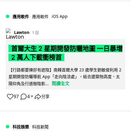
iOS App
應用軟件
應用軟件
Lawton
1 日
首爾大生 2 星期開發防曬地圖 一日暴增
2 萬人下載衝榜首
【行路都要揀好有遮陰】南韓首爾大學 23 歲學生劉敏俊利用 2
星期開發防曬導航 App「走向陰涼處」，結合建築物高度、太
閱讀全文
陽仰角及行道樹陰影...
97
4
分享
↗
科技娛樂
科技新聞