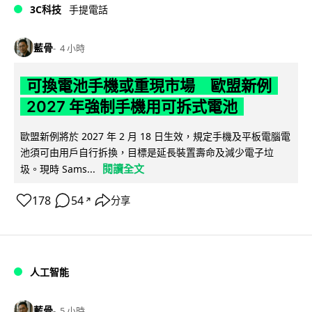
3C科技
手提電話
藍骨
4 小時
可換電池手機或重現市場 歐盟新例
2027 年強制手機用可拆式電池
歐盟新例將於 2027 年 2 月 18 日生效，規定手機及平板電腦電
池須可由用戶自行拆換，目標是延長裝置壽命及減少電子垃
閱讀全文
圾。現時 Sams...
178
54
分享
↗
人工智能
藍骨
5 小時