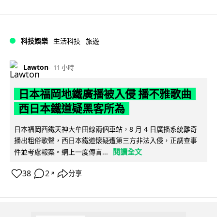
科技娛樂
生活科技
旅遊
Lawton
11 小時
日本福岡地鐵廣播被入侵 播不雅歌曲
西日本鐵道疑黑客所為
日本福岡西鐵天神大牟田線兩個車站，8 月 4 日廣播系統離奇
播出粗俗歌聲，西日本鐵道懷疑遭第三方非法入侵，正調查事
閱讀全文
件並考慮報案。網上一度傳言...
38
2
分享
↗