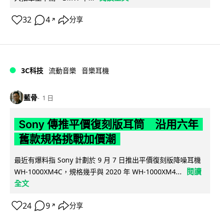
32
4
分享
↗
3C科技
流動音樂
音樂耳機
藍骨
1 日
Sony 傳推平價復刻版耳筒 沿用六年
舊款規格挑戰加價潮
最近有爆料指 Sony 計劃於 9 月 7 日推出平價復刻版降噪耳機
閱讀
WH-1000XM4C，規格幾乎與 2020 年 WH-1000XM4...
全文
24
9
分享
↗