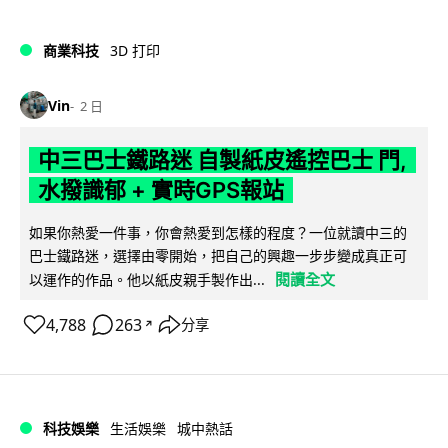
商業科技
3D 打印
Vin
2 日
中三巴士鐵路迷 自製紙皮遙控巴士 門,
水撥識郁 + 實時GPS報站
如果你熱愛一件事，你會熱愛到怎樣的程度？一位就讀中三的
巴士鐵路迷，選擇由零開始，把自己的興趣一步步變成真正可
閱讀全文
以運作的作品。他以紙皮親手製作出...
4,788
263
分享
↗
科技娛樂
生活娛樂
城中熱話