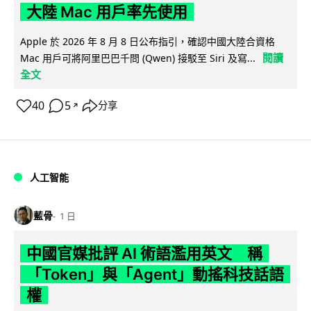
大陸 Mac 用戶率先使用
Apple 於 2026 年 8 月 8 日公布指引，確認中國大陸合資格
閱讀
Mac 用戶可將阿里巴巴千問 (Qwen) 接駁至 Siri 及寫...
全文
40
5
分享
↗
人工智能
藍骨
1 日
中國官媒批評 AI 術語濫用英文 稱
「Token」與「Agent」動搖科技話語
權