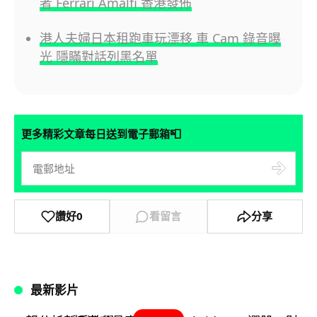
者 Ferrari Amalfi 香港發佈
港人夫婦日本租跑車玩漂移 車 Cam 錄音曝
光 隱瞞對話列黑名單
📮
更多精彩文章每日送到電子郵箱
讚好
0
看留言
分享
最新影片