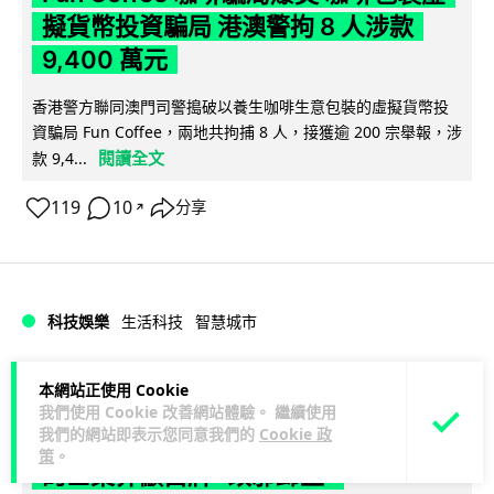
擬貨幣投資騙局 港澳警拘 8 人涉款
9,400 萬元
香港警方聯同澳門司警搗破以養生咖啡生意包裝的虛擬貨幣投
資騙局 Fun Coffee，兩地共拘捕 8 人，接獲逾 200 宗舉報，涉
閱讀全文
款 9,4...
119
10
分享
↗
科技娛樂
生活科技
智慧城市
Lawton
1 日
本網站正使用 Cookie
我們使用 Cookie 改善網站體驗。 繼續使用
我們的網站即表示您同意我們的
Cookie 政
網約車條例生效 有司機暫時停工避風頭
策
。
的士業界籲白牌 "改邪歸正"