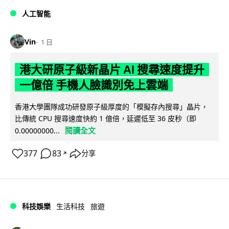
人工智能
Vin
1 日
港大研原子級新晶片 AI 搜尋速度提升
一億倍 手機人臉識別免上雲端
香港大學團隊成功研發原子級厚度的「模擬存內搜尋」晶片，
比傳統 CPU 搜尋速度快約 1 億倍，延遲低至 36 皮秒（即
閱讀全文
0.00000000...
377
83
分享
↗
科技娛樂
生活科技
旅遊