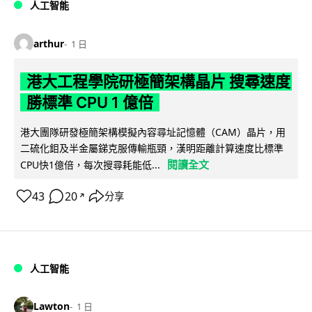
人工智能
arthur
1 日
港大工程學院研極簡架構晶片 搜尋速度
勝標準 CPU 1 億倍
港大團隊研發極簡架構模擬內容尋址記憶體（CAM）晶片，用
二硫化鉬及半金屬銻克服傳輸瓶頸，漢明距離計算速度比標準
閱讀全文
CPU快1億倍，每次搜尋耗能低...
43
20
分享
↗
人工智能
Lawton
1 日