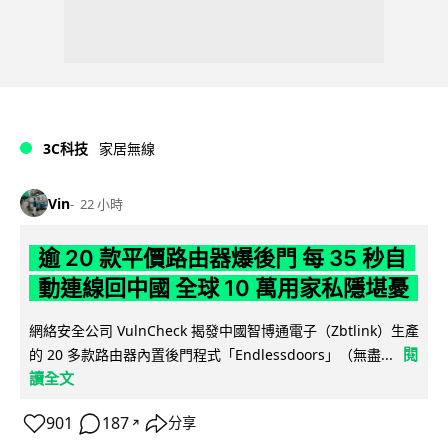
3C科技
家居無線
Vin
22 小時
逾 20 款平價路由器爆後門 每 35 秒自
動連線回中國 全球 10 萬用家私隱堪憂
網絡安全公司 VulnCheck 揭發中國智博通電子（Zbtlink）生產
閱
的 20 多款路由器內置後門程式「Endlessdoors」（無盡...
讀全文
901
187
分享
↗