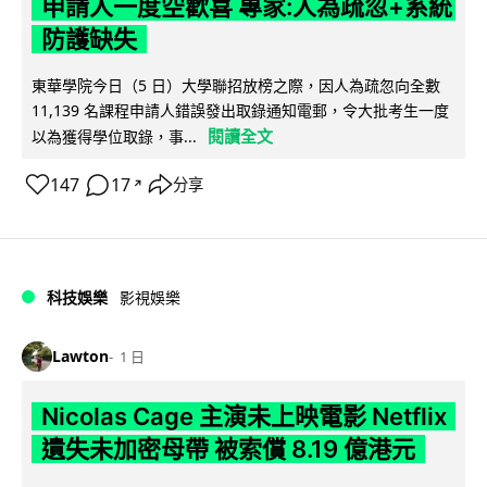
申請人一度空歡喜 專家:人為疏忽+系統
防護缺失
東華學院今日（5 日）大學聯招放榜之際，因人為疏忽向全數
11,139 名課程申請人錯誤發出取錄通知電郵，令大批考生一度
閱讀全文
以為獲得學位取錄，事...
147
17
分享
↗
科技娛樂
影視娛樂
Lawton
1 日
Nicolas Cage 主演未上映電影 Netflix
遺失未加密母帶 被索償 8.19 億港元