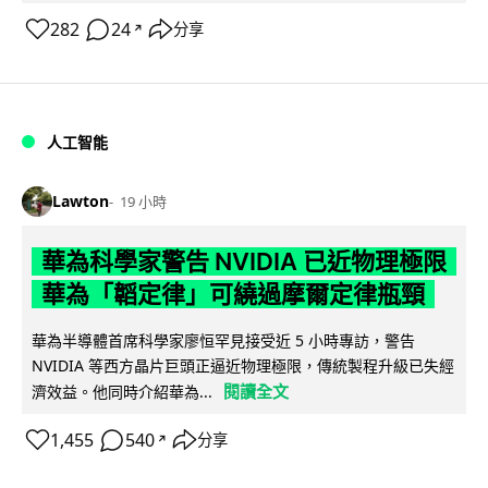
282
24
分享
↗
人工智能
Lawton
19 小時
華為科學家警告 NVIDIA 已近物理極限
華為「韜定律」可繞過摩爾定律瓶頸
華為半導體首席科學家廖恒罕見接受近 5 小時專訪，警告
NVIDIA 等西方晶片巨頭正逼近物理極限，傳統製程升級已失經
閱讀全文
濟效益。他同時介紹華為...
1,455
540
分享
↗