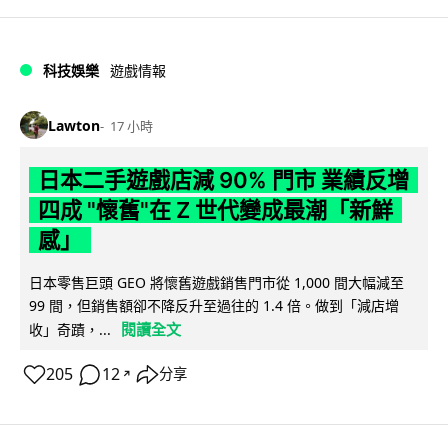
科技娛樂
遊戲情報
Lawton
17 小時
日本二手遊戲店減 90% 門市 業績反增
四成 "懷舊"在 Z 世代變成最潮「新鮮
感」
日本零售巨頭 GEO 將懷舊遊戲銷售門市從 1,000 間大幅減至
99 間，但銷售額卻不降反升至過往的 1.4 倍。做到「減店增
閱讀全文
收」奇蹟，...
205
12
分享
↗