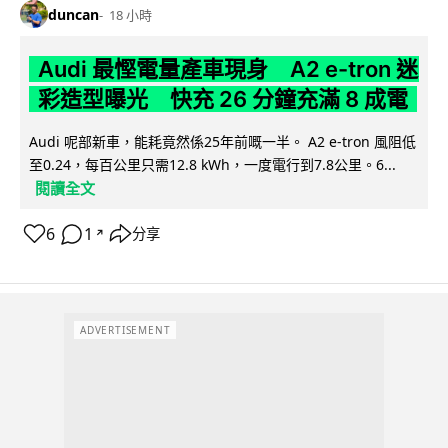
duncan
18 小時
Audi 最慳電量產車現身 A2 e-tron 迷
彩造型曝光 快充 26 分鐘充滿 8 成電
Audi 呢部新車，能耗竟然係25年前嘅一半。 A2 e-tron 風阻低
至0.24，每百公里只需12.8 kWh，一度電行到7.8公里。6...
閱讀全文
6
1
分享
↗
ADVERTISEMENT