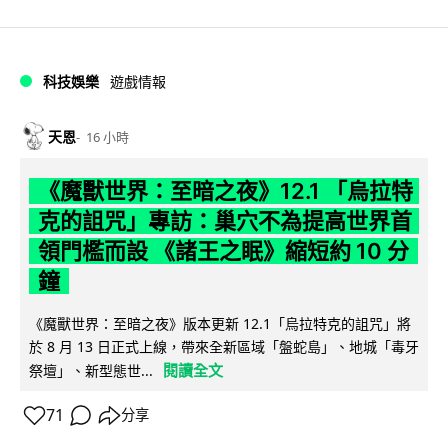
科技娛樂
遊戲情報
天恩
16 小時
《魔獸世界：至暗之夜》12.1 「烏拉特
克的詛咒」專訪：巢穴不為提高世界首
領門檻而設 《諸王之眠》縮短約 10 分
鐘
《魔獸世界：至暗之夜》版本更新 12.1「烏拉特克的詛咒」將
於 8 月 13 日正式上線，帶來全新區域「盤蛇島」、地城「毒牙
閱讀全文
祭壇」、新型態世...
71
分享