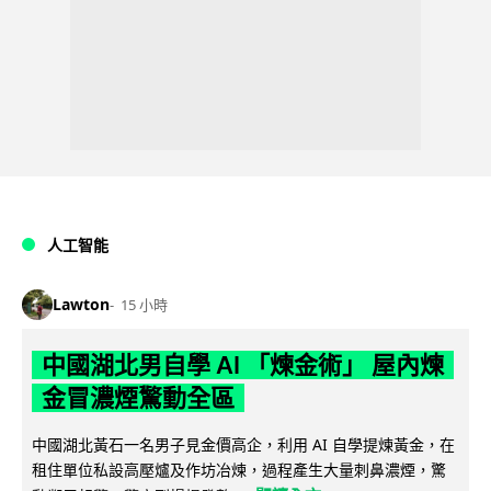
人工智能
Lawton
15 小時
中國湖北男自學 AI 「煉金術」 屋內煉
金冒濃煙驚動全區
中國湖北黃石一名男子見金價高企，利用 AI 自學提煉黃金，在
租住單位私設高壓爐及作坊冶煉，過程產生大量刺鼻濃煙，驚