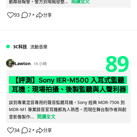
閱讀全文
動鄰居報警。警方到場揭發整...
93
7
分享
↗
3C科技
流動音樂
89
Lawton
16 小時
【評測】Sony IER-M500 入耳式監聽
耳機：現場拍攝、後製監聽與人聲利器
談到專業混音專用的聲音監聽耳機，Sony 經典 MDR-7506 到
MDR-M1 專業錄音室耳機都為人熟悉。而現在舞台製作者與創
閱讀全文
意影像製作...
34
2
分享
↗