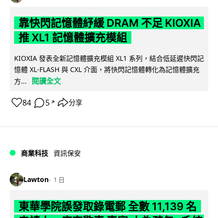
靠快閃記憶體紓緩 DRAM 不足 KIOXIA
推 XL1 記憶體擴充模組
KIOXIA 發表全新記憶體擴充模組 XL1 系列，結合低延遲快閃記
憶體 XL-FLASH 與 CXL 介面，將快閃記憶體轉化為記憶體擴充
閱讀全文
方...
84
5
分享
↗
商業科技
資訊保安
Lawton
1 日
東華學院誤發取錄電郵 全數 11,139 名