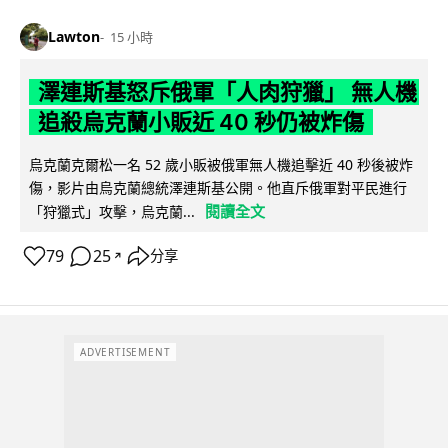
Lawton
15 小時
澤連斯基怒斥俄軍「人肉狩獵」 無人機
追殺烏克蘭小販近 40 秒仍被炸傷
烏克蘭克爾松一名 52 歲小販被俄軍無人機追擊近 40 秒後被炸
傷，影片由烏克蘭總統澤連斯基公開。他直斥俄軍對平民進行
閱讀全文
「狩獵式」攻擊，烏克蘭...
79
25
分享
↗
ADVERTISEMENT