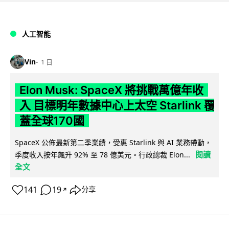
人工智能
Vin
1 日
Elon Musk: SpaceX 將挑戰萬億年收
入 目標明年數據中心上太空 Starlink 覆
蓋全球170國
SpaceX 公佈最新第二季業績，受惠 Starlink 與 AI 業務帶動，
閱讀
季度收入按年飆升 92% 至 78 億美元。行政總裁 Elon...
全文
141
19
分享
↗