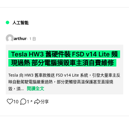
人工智能
arthur
1 日
Tesla HW3 舊硬件裝 FSD v14 Lite 頻
現過熱 部分電腦損毀車主須自費維修
Tesla 向 HW3 舊車款推送 FSD v14 Lite 系統，引發大量車主反
映自動駕駛電腦嚴重過熱，部分更觸發高溫保護甚至直接燒
閱讀全文
毀，須...
10
1
分享
↗