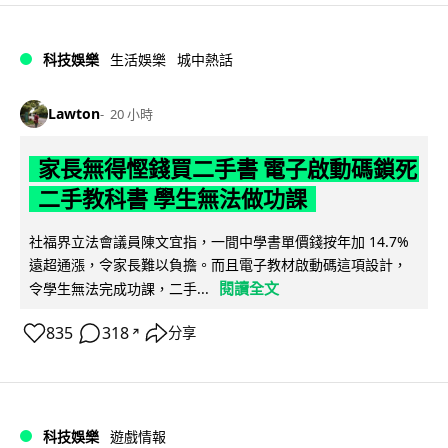
科技娛樂
生活娛樂
城中熱話
Lawton
20 小時
家長無得慳錢買二手書 電子啟動碼鎖死
二手教科書 學生無法做功課
社福界立法會議員陳文宜指，一間中學書單價錢按年加 14.7%
遠超通漲，令家長難以負擔。而且電子教材啟動碼這項設計，
閱讀全文
令學生無法完成功課，二手...
835
318
分享
↗
科技娛樂
遊戲情報