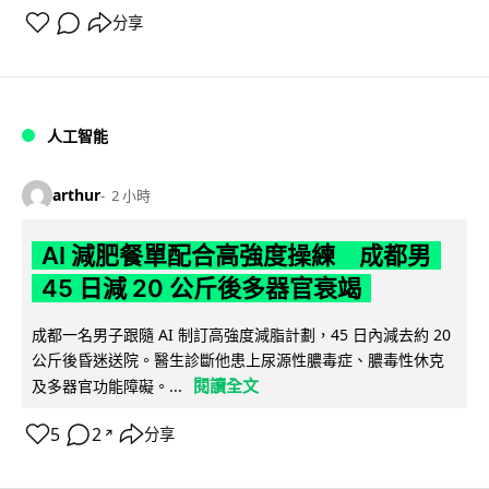
分享
人工智能
arthur
2 小時
AI 減肥餐單配合高強度操練 成都男
45 日減 20 公斤後多器官衰竭
成都一名男子跟隨 AI 制訂高強度減脂計劃，45 日內減去約 20
公斤後昏迷送院。醫生診斷他患上尿源性膿毒症、膿毒性休克
閱讀全文
及多器官功能障礙。...
5
2
分享
↗