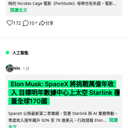
映的 Nicolas Cage 電影《Fortitude》母帶亦告失蹤。電影...
閱讀全文
172
10
分享
↗
人工智能
Vin
1 日
Elon Musk: SpaceX 將挑戰萬億年收
入 目標明年數據中心上太空 Starlink 覆
蓋全球170國
SpaceX 公佈最新第二季業績，受惠 Starlink 與 AI 業務帶動，
閱讀
季度收入按年飆升 92% 至 78 億美元。行政總裁 Elon...
全文