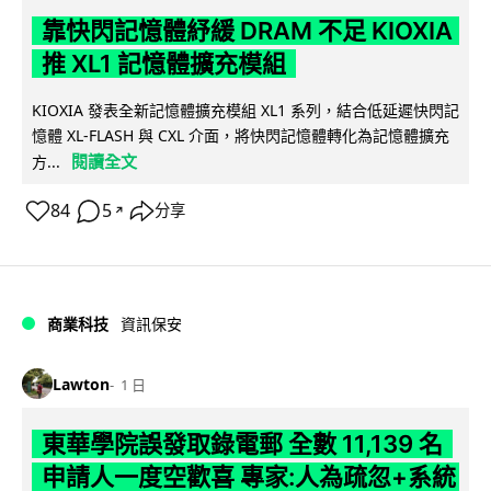
靠快閃記憶體紓緩 DRAM 不足 KIOXIA
推 XL1 記憶體擴充模組
KIOXIA 發表全新記憶體擴充模組 XL1 系列，結合低延遲快閃記
憶體 XL-FLASH 與 CXL 介面，將快閃記憶體轉化為記憶體擴充
閱讀全文
方...
84
5
分享
↗
商業科技
資訊保安
Lawton
1 日
東華學院誤發取錄電郵 全數 11,139 名
申請人一度空歡喜 專家:人為疏忽+系統