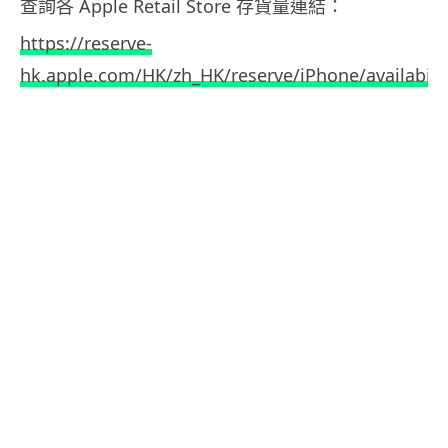
查詢各 Apple Retail Store 存貨量連結：
https://reserve-
hk.apple.com/HK/zh_HK/reserve/iPhone/availabili