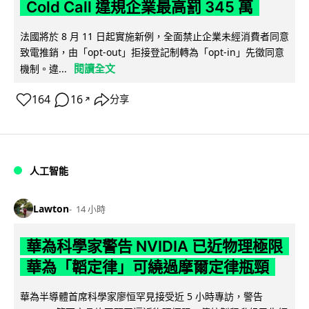
Cold Call 違規企業最高罰 345 萬
法國將於 8 月 11 日起實施新例，全面禁止企業未經消費者同意
致電推銷，由「opt-out」拒接登記制轉為「opt-in」先徵同意
閱讀全文
機制。違...
164
16
分享
↗
人工智能
Lawton
14 小時
華為科學家警告 NVIDIA 已近物理極限
華為「韜定律」可繞過摩爾定律瓶頸
華為半導體首席科學家廖恒罕見接受近 5 小時專訪，警告