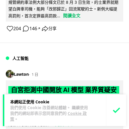
規管網約車法例大部分條文已於 8 月 3 日生效，的士業界就期
望白牌車司機，能夠「改邪歸正」回流駕駛的士。新例大幅提
閱讀全文
高罰則，首次定罪最高罰款...
204
146
分享
↗
人工智能
Lawton
1 日
白宮拒測中國開放 AI 模型 業界質疑安
全框架選擇性執行
本網站正使用 Cookie
我們使用 Cookie 改善網站體驗。 繼續使用
彭博社報道，白宮通知美國頂尖 AI 公司，中國開發的開放權重
我們的網站即表示您同意我們的
Cookie 政
模型將不納入特朗普政府新 AI 安全框架的測試範圍。美國業界
策
。
閱讀全文
則聯署呼籲政府不要限...