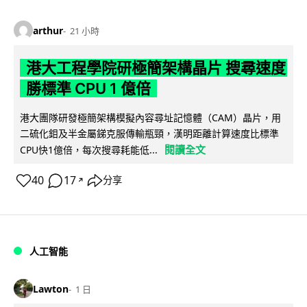
arthur
21 小時
港大工程學院研極簡架構晶片 搜尋速度
勝標準 CPU 1 億倍
港大團隊研發極簡架構模擬內容尋址記憶體（CAM）晶片，用
二硫化鉬及半金屬銻克服傳輸瓶頸，漢明距離計算速度比標準
閱讀全文
CPU快1億倍，每次搜尋耗能低...
40
17
分享
↗
人工智能
Lawton
1 日