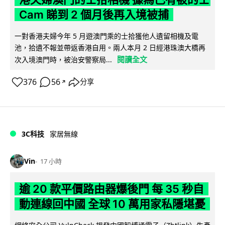
Cam 睇到 2 個月後再入境被捕
一對香港夫婦今年 5 月遊澳門乘的士拾獲他人遺留相機及電
池，拾遺不報並帶返香港自用。兩人本月 2 日經港珠澳大橋再
閱讀全文
次入境澳門時，被治安警察局...
376
56
分享
↗
3C科技
家居無線
Vin
17 小時
逾 20 款平價路由器爆後門 每 35 秒自
動連線回中國 全球 10 萬用家私隱堪憂