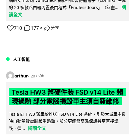
網絡安全公司 VulnCheck 揭發中國智博通電子（Zbtlink）生產
閱
的 20 多款路由器內置後門程式「Endlessdoors」（無盡...
讀全文
710
177
分享
↗
人工智能
arthur
20 小時
Tesla HW3 舊硬件裝 FSD v14 Lite 頻
現過熱 部分電腦損毀車主須自費維修
Tesla 向 HW3 舊車款推送 FSD v14 Lite 系統，引發大量車主反
映自動駕駛電腦嚴重過熱，部分更觸發高溫保護甚至直接燒
閱讀全文
毀，須...