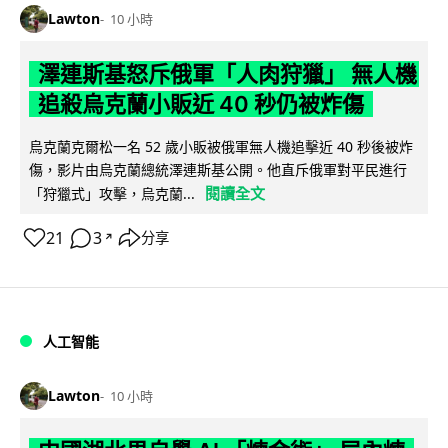
Lawton
10 小時
澤連斯基怒斥俄軍「人肉狩獵」 無人機
追殺烏克蘭小販近 40 秒仍被炸傷
烏克蘭克爾松一名 52 歲小販被俄軍無人機追擊近 40 秒後被炸
傷，影片由烏克蘭總統澤連斯基公開。他直斥俄軍對平民進行
閱讀全文
「狩獵式」攻擊，烏克蘭...
21
3
分享
↗
人工智能
Lawton
10 小時