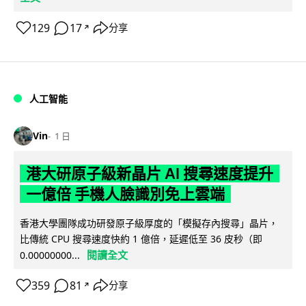
129
17
分享
↗
人工智能
Vin
1 日
港大研原子級新晶片 AI 搜尋速度提升
一億倍 手機人臉識別免上雲端
香港大學團隊成功研發原子級厚度的「模擬存內搜尋」晶片，
比傳統 CPU 搜尋速度快約 1 億倍，延遲低至 36 皮秒（即
閱讀全文
0.00000000...
359
81
分享
↗