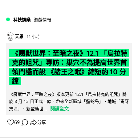
科技娛樂
遊戲情報
天恩
11 小時
《魔獸世界：至暗之夜》12.1 「烏拉特
克的詛咒」專訪：巢穴不為提高世界首
領門檻而設 《諸王之眠》縮短約 10 分
鐘
《魔獸世界：至暗之夜》版本更新 12.1「烏拉特克的詛咒」將
於 8 月 13 日正式上線，帶來全新區域「盤蛇島」、地城「毒牙
閱讀全文
祭壇」、新型態世...
69
分享