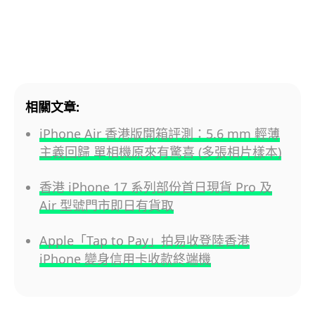
相關文章:
iPhone Air 香港版開箱評測：5.6 mm 輕薄
主義回歸 單相機原來有驚喜 (多張相片樣本)
香港 iPhone 17 系列部份首日現貨 Pro 及
Air 型號門市即日有貨取
Apple「Tap to Pay」拍易收登陸香港
iPhone 變身信用卡收款終端機