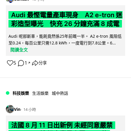
Audi 最慳電量產車現身 A2 e-tron 迷
彩造型曝光 快充 26 分鐘充滿 8 成電
Audi 呢部新車，能耗竟然係25年前嘅一半。 A2 e-tron 風阻低
至0.24，每百公里只需12.8 kWh，一度電行到7.8公里。6...
閱讀全文
5
1
分享
↗
科技娛樂
生活娛樂
城中熱話
Vin
14 小時
法國 8 月 11 日出新例 未經同意嚴禁