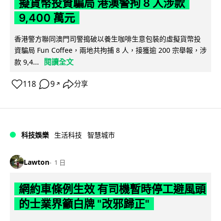
擬貨幣投資騙局 港澳警拘 8 人涉款
9,400 萬元
香港警方聯同澳門司警搗破以養生咖啡生意包裝的虛擬貨幣投
資騙局 Fun Coffee，兩地共拘捕 8 人，接獲逾 200 宗舉報，涉
閱讀全文
款 9,4...
118
9
分享
↗
科技娛樂
生活科技
智慧城市
Lawton
1 日
網約車條例生效 有司機暫時停工避風頭
的士業界籲白牌 "改邪歸正"