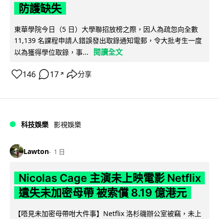
防護缺失
東華學院今日（5 日）大學聯招放榜之際，因人為疏忽向全數
11,139 名課程申請人錯誤發出取錄通知電郵，令大批考生一度
閱讀全文
以為獲得學位取錄，事...
146
17
分享
↗
科技娛樂
影視娛樂
Lawton
1 日
Nicolas Cage 主演未上映電影 Netflix
遺失未加密母帶 被索償 8.19 億港元
【唔見未加密母帶咁大件事】Netflix 洛杉磯辦公室被竊，未上