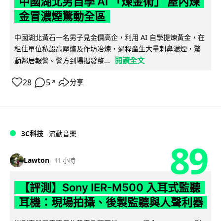
中國湖北男自學 AI 「煉金術」 屋內煉
金冒濃煙驚動全區
中國湖北黃石一名男子見金價高企，利用 AI 自學提煉黃金，在
租住單位私設高壓爐及作坊冶煉，過程產生大量刺鼻濃煙，驚
閱讀全文
動鄰居報警。警方到場揭發整...
28
5
分享
↗
3C科技
流動音樂
89
Lawton
11 小時
【評測】Sony IER-M500 入耳式監聽
耳機：現場拍攝、後製監聽與人聲利器