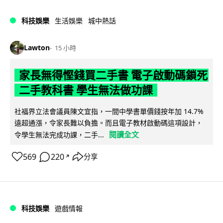
科技娛樂
生活娛樂
城中熱話
Lawton
15 小時
家長無得慳錢買二手書 電子啟動碼鎖死
二手教科書 學生無法做功課
社福界立法會議員陳文宜指，一間中學書單價錢按年加 14.7%
遠超通漲，令家長難以負擔。而且電子教材啟動碼這項設計，
閱讀全文
令學生無法完成功課，二手...
569
220
分享
↗
科技娛樂
遊戲情報