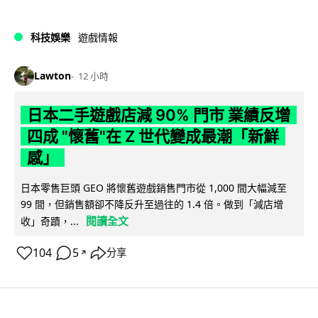
科技娛樂
遊戲情報
Lawton
12 小時
日本二手遊戲店減 90% 門市 業績反增
四成 "懷舊"在 Z 世代變成最潮「新鮮
感」
日本零售巨頭 GEO 將懷舊遊戲銷售門市從 1,000 間大幅減至
99 間，但銷售額卻不降反升至過往的 1.4 倍。做到「減店增
閱讀全文
收」奇蹟，...
104
5
分享
↗