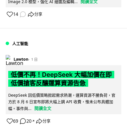
閱讀全文
Image 2.0 模型，強化 AI 繪圖及編輯...
14
分享
人工智能
Lawton
1 日
低價不再！DeepSeek 大幅加價在即
低價搶客反釀運算資源告急
DeepSeek 因低價策略掀起需求熱潮，運算資源不勝負荷，官
方於 8 月 6 日宣布即將大幅上調 API 收費，惟未公布具體加
閱讀全文
幅。事件與...
69
20
分享
↗