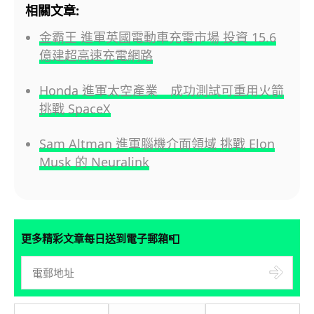
相關文章:
金霸王 進軍英國電動車充電市場 投資 15.6
億建超高速充電網路
Honda 進軍太空產業 成功測試可重用火箭
挑戰 SpaceX
Sam Altman 進軍腦機介面領域 挑戰 Elon
Musk 的 Neuralink
📮
更多精彩文章每日送到電子郵箱