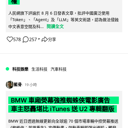
權
人民網旗下評論於 8 月 6 日發表文章，批評中國廣泛使用
「Token」、「Agent」及「LLM」等英文術語，認為做法侵蝕
閱讀全文
中文表意空間及科...
578
257
分享
↗
科技娛樂
生活科技
汽車科技
藍骨
19 小時
BMW 車廂熒幕強推蜘蛛俠電影廣告
車主怒轟堪比 iTunes 送 U2 專輯翻版
BMW 近日透過無線更新向全球逾 70 個市場車輛中控熒幕推送
《蜘蛛俠：英雄重生》宣傳動畫，啟動車輛即彈出通知，觸發