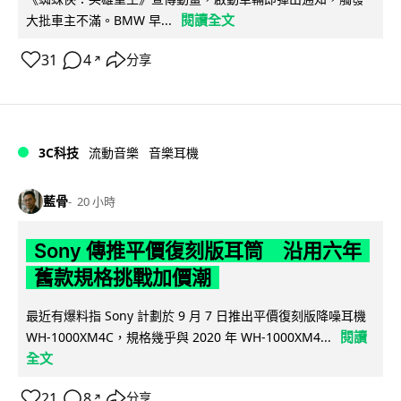
閱讀全文
大批車主不滿。BMW 早...
31
4
分享
↗
3C科技
流動音樂
音樂耳機
藍骨
20 小時
Sony 傳推平價復刻版耳筒 沿用六年
舊款規格挑戰加價潮
最近有爆料指 Sony 計劃於 9 月 7 日推出平價復刻版降噪耳機
閱讀
WH-1000XM4C，規格幾乎與 2020 年 WH-1000XM4...
全文
21
8
分享
↗