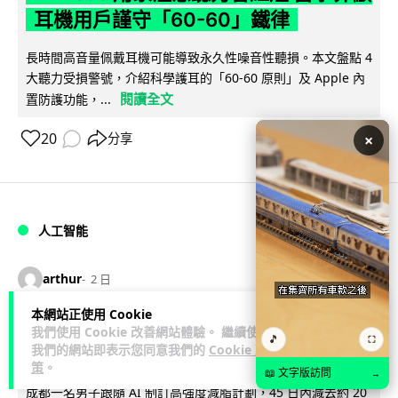
耳機用戶謹守「60-60」鐵律
長時間高音量佩戴耳機可能導致永久性噪音性聽損。本文盤點 4
大聽力受損警號，介紹科學護耳的「60-60 原則」及 Apple 內
閱讀全文
置防護功能，...
20
×
分享
人工智能
arthur
2 日
本網站正使用 Cookie
AI 減肥餐單配合高強度操練 成都男
我們使用 Cookie 改善網站體驗。 繼續使用
🎵
⛶
我們的網站即表示您同意我們的
Cookie 政
45 日減 20 公斤後多器官衰竭
策
。
📖 文字版訪問
→
成都一名男子跟隨 AI 制訂高強度減脂計劃，45 日內減去約 20