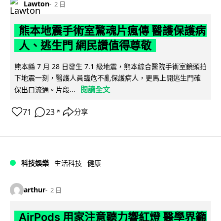
Lawton
2 日
熊本地震手術室驚魂片瘋傳 醫護保護病
人、逃生門 網民讚值得尊敬
熊本縣 7 月 28 日發生 7.1 級地震，熊本綜合醫院手術室鏡頭拍
下地震一刻，醫護人員臨危不亂保護病人，更馬上開逃生門確
閱讀全文
保出口流通。片段...
71
23
分享
↗
科技娛樂
生活科技
健康
arthur
2 日
AirPods 用家注意聽力響紅燈 醫學界籲