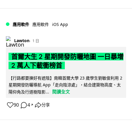
iOS App
應用軟件
應用軟件
Lawton
1 日
首爾大生 2 星期開發防曬地圖 一日暴增
2 萬人下載衝榜首
【行路都要揀好有遮陰】南韓首爾大學 23 歲學生劉敏俊利用 2
星期開發防曬導航 App「走向陰涼處」，結合建築物高度、太
閱讀全文
陽仰角及行道樹陰影...
90
4
分享
↗