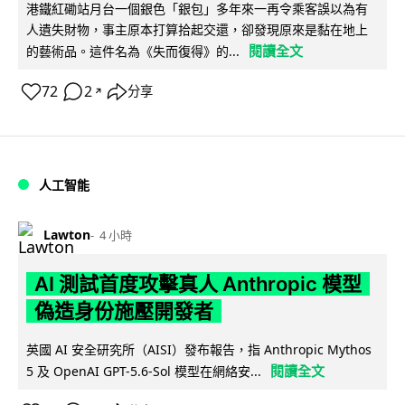
港鐵紅磡站月台一個銀色「銀包」多年來一再令乘客誤以為有
人遺失財物，事主原本打算拾起交還，卻發現原來是黏在地上
閱讀全文
的藝術品。這件名為《失而復得》的...
72
2
分享
↗
人工智能
Lawton
4 小時
AI 測試首度攻擊真人 Anthropic 模型
偽造身份施壓開發者
英國 AI 安全研究所（AISI）發布報告，指 Anthropic Mythos
閱讀全文
5 及 OpenAI GPT-5.6-Sol 模型在網絡安...