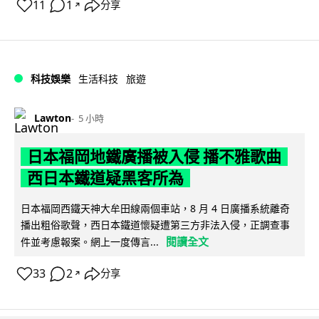
11
1
分享
↗
科技娛樂
生活科技
旅遊
Lawton
5 小時
日本福岡地鐵廣播被入侵 播不雅歌曲
西日本鐵道疑黑客所為
日本福岡西鐵天神大牟田線兩個車站，8 月 4 日廣播系統離奇
播出粗俗歌聲，西日本鐵道懷疑遭第三方非法入侵，正調查事
閱讀全文
件並考慮報案。網上一度傳言...
33
2
分享
↗