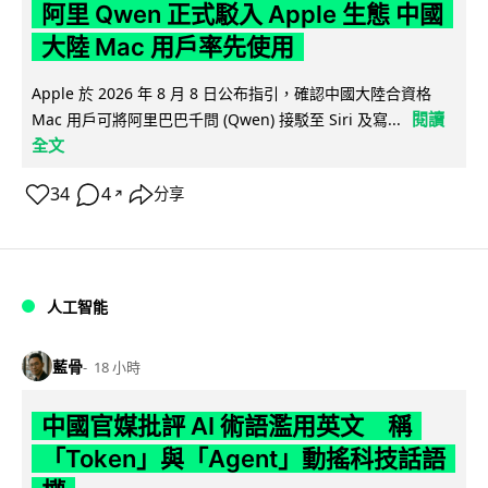
阿里 Qwen 正式駁入 Apple 生態 中國
大陸 Mac 用戶率先使用
Apple 於 2026 年 8 月 8 日公布指引，確認中國大陸合資格
閱讀
Mac 用戶可將阿里巴巴千問 (Qwen) 接駁至 Siri 及寫...
全文
34
4
分享
↗
人工智能
藍骨
18 小時
中國官媒批評 AI 術語濫用英文 稱
「Token」與「Agent」動搖科技話語