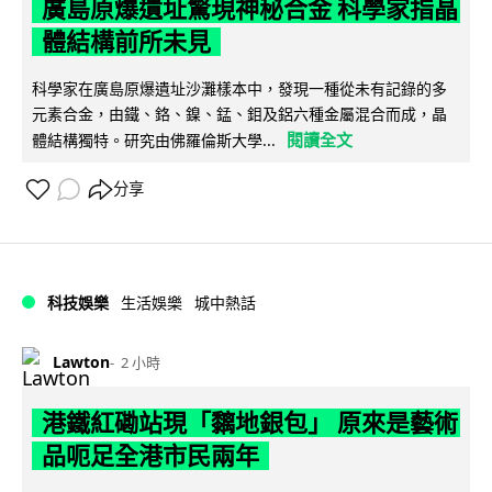
廣島原爆遺址驚現神秘合金 科學家指晶
體結構前所未見
科學家在廣島原爆遺址沙灘樣本中，發現一種從未有記錄的多
元素合金，由鐵、鉻、鎳、錳、鉬及鋁六種金屬混合而成，晶
閱讀全文
體結構獨特。研究由佛羅倫斯大學...
分享
科技娛樂
生活娛樂
城中熱話
Lawton
2 小時
港鐵紅磡站現「黐地銀包」 原來是藝術
品呃足全港市民兩年