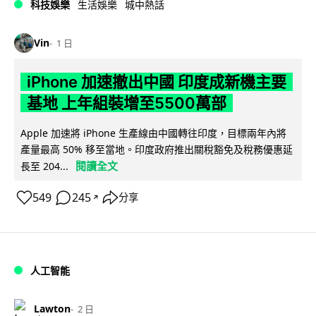
科技娛樂
生活娛樂
城中熱話
Vin
1 日
iPhone 加速撤出中國 印度成新機主要
基地 上年組裝增至5500萬部
Apple 加速將 iPhone 生產線由中國轉往印度，目標兩年內將
產量最高 50% 移至當地。印度政府推出關稅豁免及稅務優惠延
閱讀全文
長至 204...
549
245
分享
↗
人工智能
Lawton
2 日