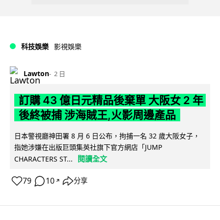
科技娛樂
影視娛樂
Lawton
2 日
訂購 43 億日元精品後棄單 大阪女 2 年
後終被捕 涉海賊王,火影周邊產品
日本警視廳神田署 8 月 6 日公布，拘捕一名 32 歲大阪女子，
指她涉嫌在出版巨頭集英社旗下官方網店「JUMP
閱讀全文
CHARACTERS ST...
79
10
分享
↗