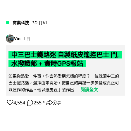
商業科技
3D 打印
Vin
1 日
中三巴士鐵路迷 自製紙皮遙控巴士 門,
水撥識郁 + 實時GPS報站
如果你熱愛一件事，你會熱愛到怎樣的程度？一位就讀中三的
巴士鐵路迷，選擇由零開始，把自己的興趣一步步變成真正可
閱讀全文
以運作的作品。他以紙皮親手製作出...
4,554
255
分享
↗