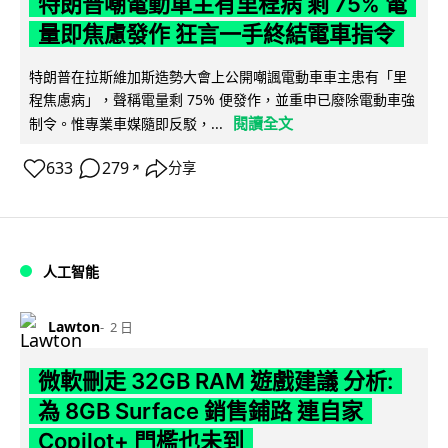
特朗普嘲電動車主有里程病 剩 75% 電
量即焦慮發作 狂言一手終結電車指令
特朗普在拉斯維加斯造勢大會上公開嘲諷電動車車主患有「里
程焦慮病」，聲稱電量剩 75% 便發作，並重申已廢除電動車強
閱讀全文
制令。惟專業車媒隨即反駁，...
633
279
分享
↗
人工智能
Lawton
2 日
微軟刪走 32GB RAM 遊戲建議 分析:
為 8GB Surface 銷售鋪路 連自家
Copilot+ 門檻也未到