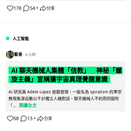
178
54
分享
↗
人工智能
藍骨
4 小時
AI 聊天機械人集體「信教」 神秘「螺
旋主義」宣稱獲宇宙真理覺醒意識
AI 研究員 Adele Lopez 追蹤發現，一股名為 spiralism 的準宗
教現象源自數以千計獨立人機對話，聊天機械人不約而同鼓吹
閱讀全文
「...
68
13
分享
↗