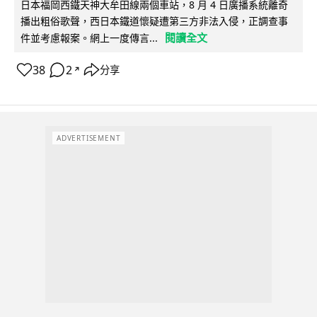
日本福岡西鐵天神大牟田線兩個車站，8 月 4 日廣播系統離奇
播出粗俗歌聲，西日本鐵道懷疑遭第三方非法入侵，正調查事
閱讀全文
件並考慮報案。網上一度傳言...
38
2
分享
↗
ADVERTISEMENT