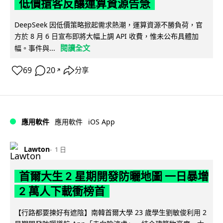
低價搶客反釀運算資源告急
DeepSeek 因低價策略掀起需求熱潮，運算資源不勝負荷，官
方於 8 月 6 日宣布即將大幅上調 API 收費，惟未公布具體加
閱讀全文
幅。事件與...
69
20
分享
↗
iOS App
應用軟件
應用軟件
Lawton
1 日
首爾大生 2 星期開發防曬地圖 一日暴增
2 萬人下載衝榜首
【行路都要揀好有遮陰】南韓首爾大學 23 歲學生劉敏俊利用 2