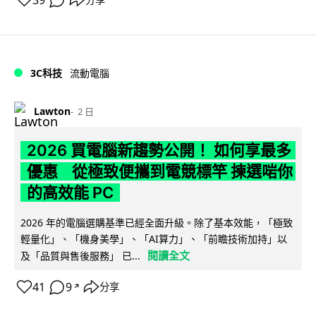
3C科技
流動電腦
Lawton
2 日
2026 買電腦新趨勢公開！ 如何享最多
優惠 從極致便攜到電競標竿 揀選啱你
的高效能 PC
2026 年的電腦選購基準已經全面升級。除了基本效能，「極致
輕量化」、「機身美學」、「AI算力」、「前瞻技術加持」以
閱讀全文
及「品質與售後服務」 已...
41
9
分享
↗