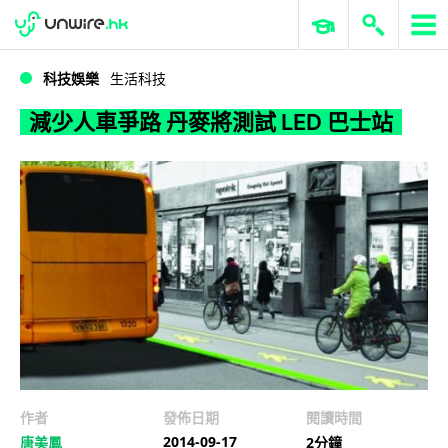
WWDC 2026
GenAI 與雲端科技專區
ERP 與商業 AI
減少人車爭路 丹麥將測試 LED 巴士站
科技娛樂
生活科技
減少人車爭路 丹麥將測試 LED 巴士站
作者
發佈日期
閱讀時間
2014-09-17
唐美鳳
2分鐘