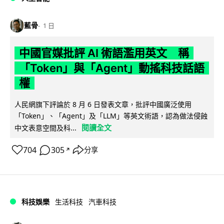
藍骨
1 日
中國官媒批評 AI 術語濫用英文 稱
「Token」與「Agent」動搖科技話語
權
人民網旗下評論於 8 月 6 日發表文章，批評中國廣泛使用
「Token」、「Agent」及「LLM」等英文術語，認為做法侵蝕
閱讀全文
中文表意空間及科...
704
305
分享
↗
科技娛樂
生活科技
汽車科技