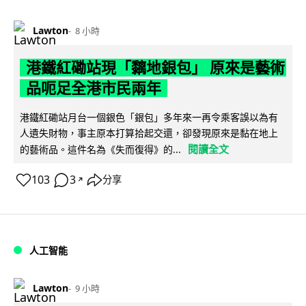
Lawton
8 小時
港鐵紅磡站現「黐地銀包」 原來是藝術
品呃足全港市民兩年
港鐵紅磡站月台一個銀色「銀包」多年來一再令乘客誤以為有
人遺失財物，事主原本打算拾起交還，卻發現原來是黏在地上
閱讀全文
的藝術品。這件名為《失而復得》的...
103
3
分享
↗
人工智能
Lawton
9 小時