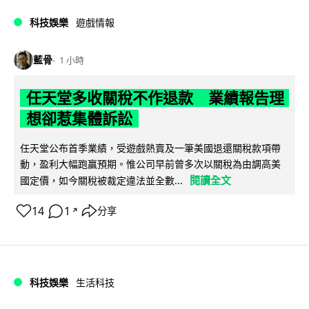
科技娛樂
遊戲情報
藍骨
1 小時
任天堂多收關稅不作退款 業績報告理
想卻惹集體訴訟
任天堂公布首季業績，受遊戲熱賣及一筆美國退還關稅款項帶
動，盈利大幅跑贏預期。惟公司早前曾多次以關稅為由調高美
閱讀全文
國定價，如今關稅被裁定違法並全數...
14
1
分享
↗
科技娛樂
生活科技