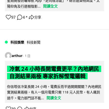
星期開發防曬導航 App「走向陰涼處」，結合建築物高度、太
閱讀全文
陽仰角及行道樹陰影...
97
4
分享
↗
科技娛樂
科技新聞
arthur
1 日
冷氣 24 小時長開電費更平？內地網民
自測結果兩極 專家拆解慳電邏輯
你信唔信冷氣長開 24 小時，電費反而平過開開關關？內地網民
實測結果兩極，有人一個月電費只需 118 元人民幣，有人飆到
閱讀全文
過千。電力部門話不能...
39
分享