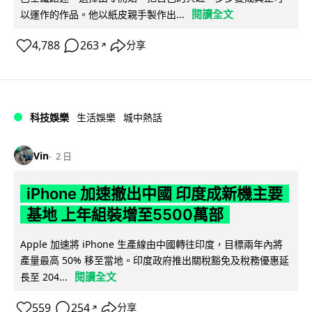
閱讀全文
以運作的作品。他以紙皮親手製作出...
4,788
263
分享
↗
科技娛樂
生活娛樂
城中熱話
Vin
2 日
iPhone 加速撤出中國 印度成新機主要
基地 上年組裝增至5500萬部
Apple 加速將 iPhone 生產線由中國轉往印度，目標兩年內將
產量最高 50% 移至當地。印度政府推出關稅豁免及稅務優惠延
閱讀全文
長至 204...
559
254
分享
↗