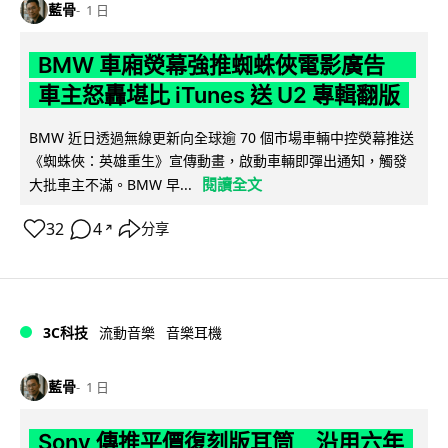
藍骨
1 日
BMW 車廂熒幕強推蜘蛛俠電影廣告
車主怒轟堪比 iTunes 送 U2 專輯翻版
BMW 近日透過無線更新向全球逾 70 個市場車輛中控熒幕推送
《蜘蛛俠：英雄重生》宣傳動畫，啟動車輛即彈出通知，觸發
閱讀全文
大批車主不滿。BMW 早...
32
4
分享
↗
3C科技
流動音樂
音樂耳機
藍骨
1 日
Sony 傳推平價復刻版耳筒 沿用六年