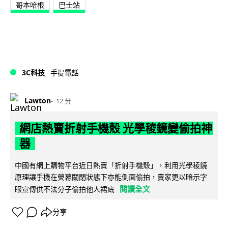
哥本哈根
巴士站
3C科技
手提電話
Lawton
12 分
網店熱賣折射手機殼 光學稜鏡變偷拍神
器
中國有網上購物平台近日熱賣「折射手機殼」，利用光學稜鏡
原理讓手機在熒幕關閉狀態下亦能側面偷拍，賣家更以暗示字
閱讀全文
眼宣傳供不法分子偷拍他人裙底
分享