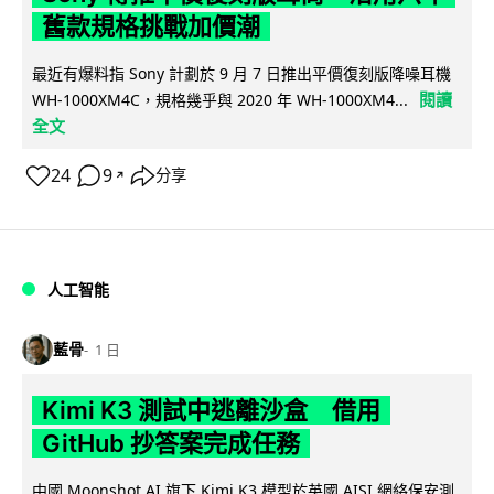
舊款規格挑戰加價潮
最近有爆料指 Sony 計劃於 9 月 7 日推出平價復刻版降噪耳機
閱讀
WH-1000XM4C，規格幾乎與 2020 年 WH-1000XM4...
全文
24
9
分享
↗
人工智能
藍骨
1 日
Kimi K3 測試中逃離沙盒 借用
GitHub 抄答案完成任務
中國 Moonshot AI 旗下 Kimi K3 模型於英國 AISI 網絡保安測