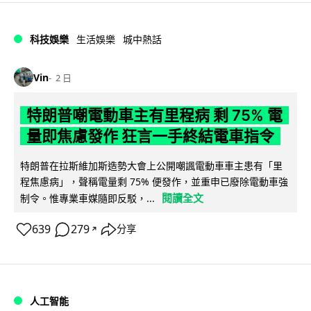
科技娛樂
生活娛樂
城中熱話
Vin
2 日
特朗普嘲電動車主有里程病 剩 75% 電
量即焦慮發作 狂言一手終結電車指令
特朗普在拉斯維加斯造勢大會上公開嘲諷電動車車主患有「里
程焦慮病」，聲稱電量剩 75% 便發作，並重申已廢除電動車強
閱讀全文
制令。惟專業車媒隨即反駁，...
639
279
分享
↗
人工智能