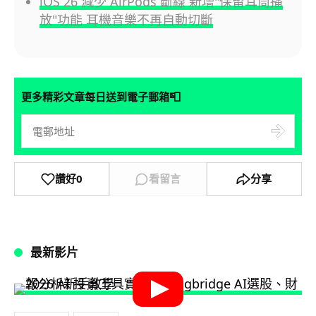
iOS 26 減少 AirPods 斷線 新增"保留耳筒播
放"功能 耳機音樂不再自動切斷
📮
更多精彩文章每日送到電子郵箱
讚好
0
看留言
分享
最新影片