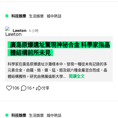
科技娛樂
生活娛樂
城中熱話
Lawton
6 小時
廣島原爆遺址驚現神秘合金 科學家指晶
體結構前所未見
科學家在廣島原爆遺址沙灘樣本中，發現一種從未有記錄的多
元素合金，由鐵、鉻、鎳、錳、鉬及鋁六種金屬混合而成，晶
閱讀全文
體結構獨特。研究由佛羅倫斯大學...
106
16
分享
↗
科技娛樂
生活娛樂
城中熱話