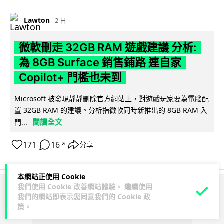
Lawton
2 日
微軟刪走 32GB RAM 遊戲建議 分析:
為 8GB Surface 銷售鋪路 連自家
Copilot+ 門檻也未到
Microsoft 被發現靜靜刪除官方網站上，對遊戲玩家要為電腦配
置 32GB RAM 的建議。分析指微軟同時新推出的 8GB RAM 入
閱讀全文
門...
171
16
分享
↗
本網站正使用 Cookie
我們使用 Cookie 改善網站體驗。 繼續使用
ADVERTISEMENT
我們的網站即表示您同意我們的
Cookie 政
策
。