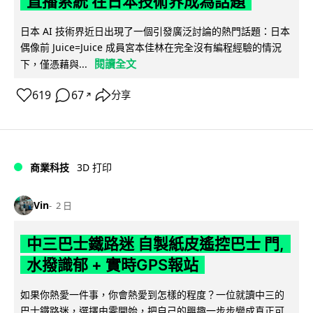
直播系統 在日本技術界成為話題
日本 AI 技術界近日出現了一個引發廣泛討論的熱門話題：日本
偶像前 Juice=Juice 成員宮本佳林在完全沒有編程經驗的情況
閱讀全文
下，僅憑藉與...
619
67
分享
↗
商業科技
3D 打印
Vin
2 日
中三巴士鐵路迷 自製紙皮遙控巴士 門,
水撥識郁 + 實時GPS報站
如果你熱愛一件事，你會熱愛到怎樣的程度？一位就讀中三的
巴士鐵路迷，選擇由零開始，把自己的興趣一步步變成真正可