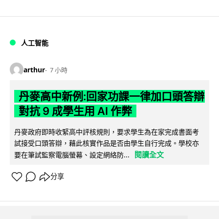
人工智能
arthur
7 小時
丹麥高中新例:回家功課一律加口頭答辯
對抗 9 成學生用 AI 作弊
丹麥政府即時收緊高中評核規則，要求學生為在家完成書面考
試接受口頭答辯，藉此核實作品是否由學生自行完成。學校亦
閱讀全文
要在筆試監察電腦螢幕、設定網絡防...
分享