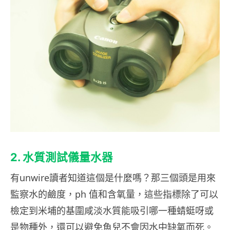
2. 水質測試儀量水器
有unwire讀者知道這個是什麼嗎？那三個頭是用來
監察水的鹼度，ph 值和含氧量，這些指標除了可以
檢定到米埔的基圍咸淡水質能吸引哪一種蜻蜓呀或
是物種外，還可以避免魚兒不會因水中缺氧而死。