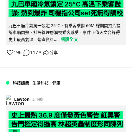
九巴車廂冷氣鎖定 25°C 高溫下乘客鼓
譟: 熱到爆炸 司機指公司set死無得調校
九巴車廂冷氣統一設定 25°C，有乘客乘搭 60M 線期間拍片投
訴車廂悶熱，批評管理層漠視乘客感受，事件正值天文台錄得
閱讀全文
史上最高氣溫。翻查資料...
196
117
分享
↗
科技娛樂
生活科技
健康
Lawton
2 小時
史上最熱 36.9 度僅發黃色警告 紅黑警
告門檻定得過高 林超英轟制度形同陳列