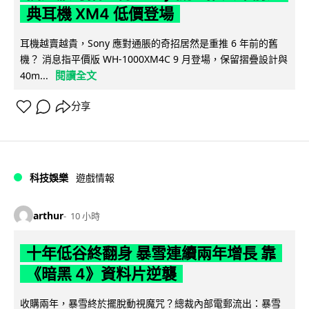
典耳機 XM4 低價登場
耳機越賣越貴，Sony 應對通脹的奇招居然是重推 6 年前的舊
機？ 消息指平價版 WH-1000XM4C 9 月登場，保留摺疊設計與
閱讀全文
40m...
分享
科技娛樂
遊戲情報
arthur
10 小時
十年低谷終翻身 暴雪連續兩年增長 靠
《暗黑 4》資料片逆襲
收購兩年，暴雪終於擺脫動視魔咒？總裁內部電郵流出：暴雪