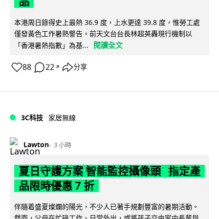
品
本港周日錄得史上最熱 36.9 度，上水更達 39.8 度，惟勞工處
僅發黃色工作暑熱警告。前天文台台長林超英轟現行機制以
閱讀全文
「香港暑熱指數」為基...
88
22
分享
↗
3C科技
家居無線
Lawton
3 小時
夏日守護方案 智能監控攝像頭 指定產
品限時優惠 7 折
伴隨着盛夏燦爛的陽光，不少人已著手規劃豐富的暑期活動。
然而，父母在忙碌工作、日常外出，或將孩子交由家中長輩與