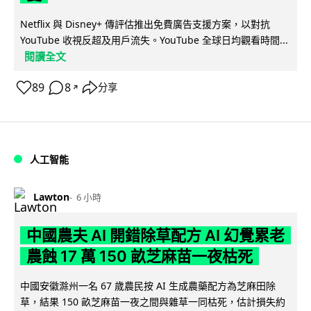
Netflix 與 Disney+ 傳評估推出免費廣告支援方案，以對抗
YouTube 收視反超及用戶流失。YouTube 全球日均觀看時間...
閱讀全文
89
8
分享
↗
人工智能
Lawton
6 小時
中國農夫 AI 開錯除草配方 AI 幻覺累老
農蝕 17 萬 150 畝芝麻苗一夜枯死
中國安徽滁州一名 67 歲農民按 AI 生成農藥配方為芝麻田除
草，結果 150 畝芝麻苗一夜之間與雜草一同枯死，估計損失約