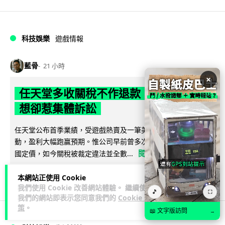
科技娛樂
遊戲情報
藍骨
21 小時
×
任天堂多收關稅不作退款 業績報告理
想卻惹集體訴訟
任天堂公布首季業績，受遊戲熱賣及一筆美國退還關稅款項帶
動，盈利大幅跑贏預期。惟公司早前曾多次以關稅為由調高美
閱讀全文
國定價，如今關稅被裁定違法並全數...
35
4
分享
↗
本網站正使用 Cookie
我們使用 Cookie 改善網站體驗。 繼續使用
🎵
⛶
我們的網站即表示您同意我們的
Cookie 政
策
。
📖 文字版訪問
→