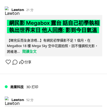
Lawton
21 分
網民影 Megabox 露台 話自己初學執相
執出世界末日 他人回應: 影到今日氣溫
【睇完反而全身涼哂...】有網民初學攝影不足 1 個月，在
MegaBox 18 樓 Mega Sky 空中花園拍照，因不懂調校光影，
閱讀全文
將維港...
分享
商業科技
3D 打印
Lawton
52 分