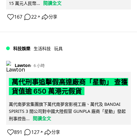
閱讀全文
15 萬元人民幣...
167
22
分享
↗
科技娛樂
生活科技
玩具
Lawton
6 小時
萬代刑事追擊假高達廠商「星動」 查獲
貨值逾 650 萬港元假貨
萬代南夢宮集團旗下萬代南夢宮影視工廠、萬代及 BANDAI
SPIRITS 3 間公司對中國大陸假冒 GUNPLA 廠商「星動」發起
閱讀全文
刑事控告...
891
127
分享
↗