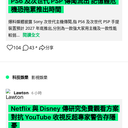
PS6 及次世代 PSP 傳聞流出 記憶體危
機恐拖累推出時間
爆料媒體披露 Sony 次世代主機傳聞,指 PS6 及次世代 PSP 手提
裝置預計 2027 年底推出,分別為一款強大家用主機及一款性能
閱讀全文
較弱...
104
43
分享
↗
科技娛樂
影視娛樂
Lawton
6 小時
Netflix 與 Disney 傳研究免費觀看方案
對抗 YouTube 收視反超專家警告存隱
憂