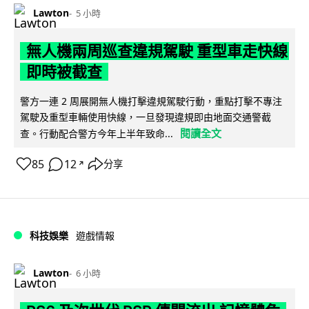
Lawton
5 小時
無人機兩周巡查違規駕駛 重型車走快線
即時被截查
警方一連 2 周展開無人機打擊違規駕駛行動，重點打擊不專注
駕駛及重型車輛使用快線，一旦發現違規即由地面交通警截
閱讀全文
查。行動配合警方今年上半年致命...
85
12
分享
↗
科技娛樂
遊戲情報
Lawton
6 小時