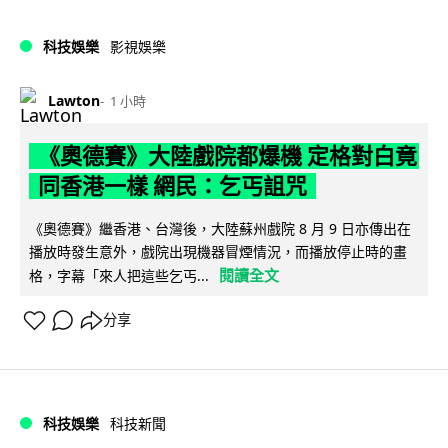
科技娛樂
影視娛樂
Lawton
1 小時
《奧德賽》大陸戲院都爆機 定格對白竟
同香港一樣 網民：乞丐詛咒
《奧德賽》繼香港、台灣後，大陸蘇州戲院 8 月 9 日亦傳出在
播放時發生意外，戲院出現機器冒煙情況，而播放停止時的畫
閱讀全文
格，字幕「來人把這些乞丐...
分享
科技娛樂
科技新聞