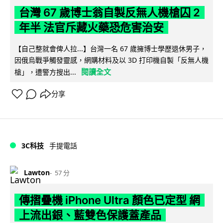
台灣 67 歲博士翁自製反無人機槍囚 2
年半 法官斥藏火藥恐危害治安
【自己整就會俾人拉...】台灣一名 67 歲擁博士學歷退休男子，
因俄烏戰爭觸發靈感，網購材料及以 3D 打印機自製「反無人機
閱讀全文
槍」，遭警方搜出...
分享
3C科技
手提電話
Lawton
57 分
傳摺疊機 iPhone Ultra 顏色已定型 網
上流出銀、藍雙色保護蓋產品