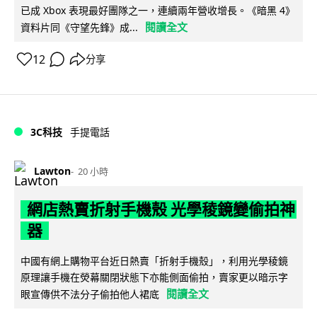
已成 Xbox 表現最好團隊之一，連續兩年營收增長。《暗黑 4》
閱讀全文
資料片同《守望先鋒》成...
12
分享
3C科技
手提電話
Lawton
20 小時
網店熱賣折射手機殼 光學稜鏡變偷拍神
器
中國有網上購物平台近日熱賣「折射手機殼」，利用光學稜鏡
原理讓手機在熒幕關閉狀態下亦能側面偷拍，賣家更以暗示字
閱讀全文
眼宣傳供不法分子偷拍他人裙底