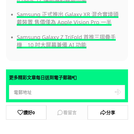
Samsung 正式推出 Galaxy XR 混合實境頭
戴裝置 售價僅為 Apple Vision Pro 一半
Samsung Galaxy Z TriFold 首推三摺疊手
機 10 吋大屏幕兼備 AI 功能
📮
更多精彩文章每日送到電子郵箱
讚好
0
看留言
分享