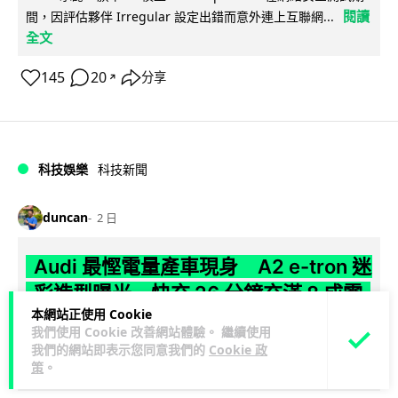
閱讀
間，因評估夥伴 Irregular 設定出錯而意外連上互聯網...
全文
145
20
分享
↗
科技娛樂
科技新聞
duncan
2 日
Audi 最慳電量產車現身 A2 e-tron 迷
彩造型曝光 快充 26 分鐘充滿 8 成電
本網站正使用 Cookie
Audi 呢部新車，能耗竟然係25年前嘅一半。 A2 e-tron 風阻低
我們使用 Cookie 改善網站體驗。 繼續使用
我們的網站即表示您同意我們的
Cookie 政
至0.24，每百公里只需12.8 kWh，一度電行到7.8公里。6...
策
。
閱讀全文