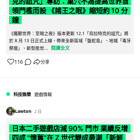
克的詛咒」專訪：巢穴不為提高世界首
領門檻而設 《諸王之眠》縮短約 10 分
鐘
《魔獸世界：至暗之夜》版本更新 12.1「烏拉特克的詛咒」將
於 8 月 13 日正式上線，帶來全新區域「盤蛇島」、地城「毒牙
閱讀全文
祭壇」、新型態世...
116
分享
科技娛樂
遊戲情報
Lawton
2 日
日本二手遊戲店減 90% 門市 業績反增
四成 "懷舊"在 Z 世代變成最潮「新鮮