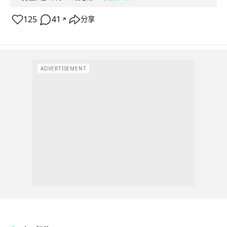
125
41
分享
↗
ADVERTISEMENT