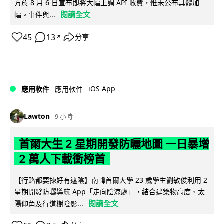
方於 8 月 6 日宣布即將大幅上調 API 收費，惟未公布具體加
閱讀全文
幅。事件與...
45
13
分享
↗
iOS App
應用軟件
應用軟件
Lawton
9 小時
首爾大生 2 星期開發防曬地圖 一日暴增
2 萬人下載衝榜首
【行路都要揀好有遮陰】南韓首爾大學 23 歲學生劉敏俊利用 2
星期開發防曬導航 App「走向陰涼處」，結合建築物高度、太
閱讀全文
陽仰角及行道樹陰影...