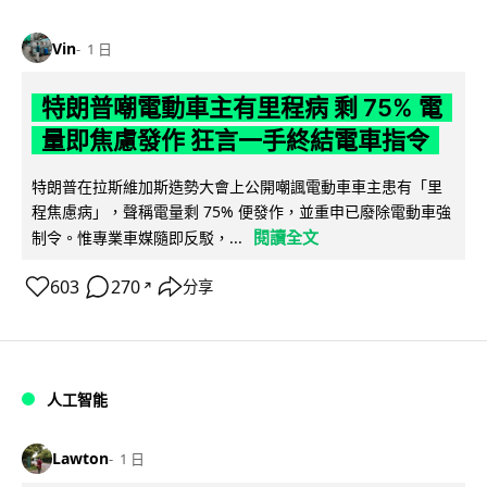
Vin
1 日
特朗普嘲電動車主有里程病 剩 75% 電
量即焦慮發作 狂言一手終結電車指令
特朗普在拉斯維加斯造勢大會上公開嘲諷電動車車主患有「里
程焦慮病」，聲稱電量剩 75% 便發作，並重申已廢除電動車強
閱讀全文
制令。惟專業車媒隨即反駁，...
603
270
分享
↗
人工智能
Lawton
1 日