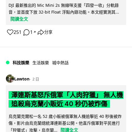
DJI 最新推出的 Mic Mini 2s 無線咪支援「四發一收」分軌錄
音，並首度下放 32-bit Float 浮點內錄功能。本文經實測其...
閱讀全文
251
1
分享
↗
科技娛樂
生活娛樂
城中熱話
Lawton
2 日
澤連斯基怒斥俄軍「人肉狩獵」 無人機
追殺烏克蘭小販近 40 秒仍被炸傷
烏克蘭克爾松一名 52 歲小販被俄軍無人機追擊近 40 秒後被炸
傷，影片由烏克蘭總統澤連斯基公開。他直斥俄軍對平民進行
閱讀全文
「狩獵式」攻擊，烏克蘭...