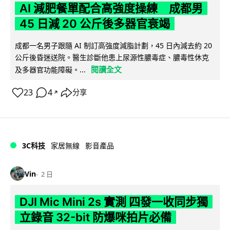
AI 減肥餐單配合高強度操練 成都男
45 日減 20 公斤後多器官衰竭
成都一名男子跟隨 AI 制訂高強度減脂計劃，45 日內減去約 20
公斤後昏迷送院。醫生診斷他患上尿源性膿毒症、膿毒性休克
閱讀全文
及多器官功能障礙。...
23
4
分享
↗
3C科技
家居無線
影音產品
Vin
2 日
DJI Mic Mini 2s 實測 四發一收同步獨
立錄音 32-bit 防爆咪拍片必備