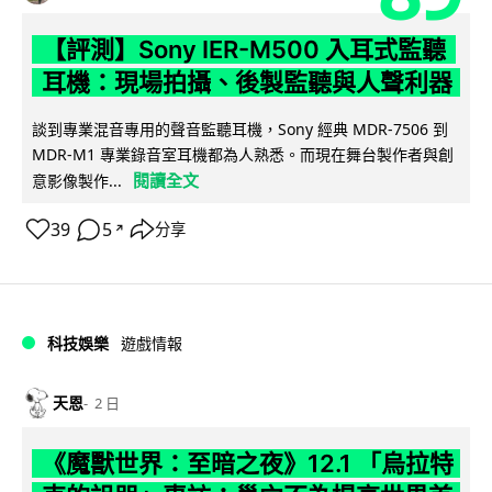
【評測】Sony IER-M500 入耳式監聽
耳機：現場拍攝、後製監聽與人聲利器
談到專業混音專用的聲音監聽耳機，Sony 經典 MDR-7506 到
MDR-M1 專業錄音室耳機都為人熟悉。而現在舞台製作者與創
閱讀全文
意影像製作...
39
5
分享
↗
科技娛樂
遊戲情報
天恩
2 日
《魔獸世界：至暗之夜》12.1 「烏拉特