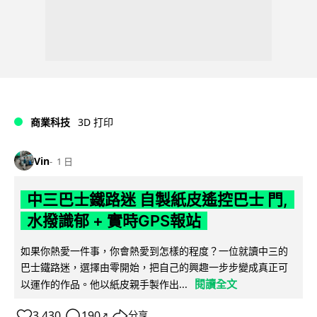
商業科技
3D 打印
Vin
1 日
中三巴士鐵路迷 自製紙皮遙控巴士 門,
水撥識郁 + 實時GPS報站
如果你熱愛一件事，你會熱愛到怎樣的程度？一位就讀中三的
巴士鐵路迷，選擇由零開始，把自己的興趣一步步變成真正可
閱讀全文
以運作的作品。他以紙皮親手製作出...
3,430
190
分享
↗