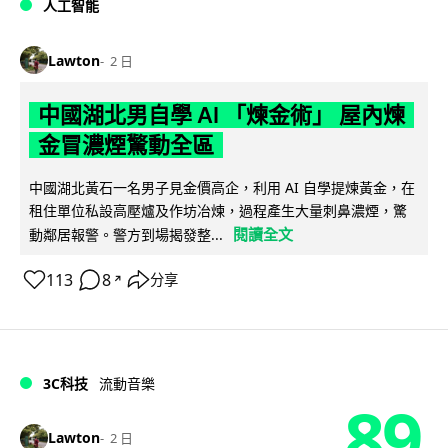
人工智能
Lawton
2 日
中國湖北男自學 AI 「煉金術」 屋內煉
金冒濃煙驚動全區
中國湖北黃石一名男子見金價高企，利用 AI 自學提煉黃金，在
租住單位私設高壓爐及作坊冶煉，過程產生大量刺鼻濃煙，驚
閱讀全文
動鄰居報警。警方到場揭發整...
113
8
分享
↗
3C科技
流動音樂
89
Lawton
2 日