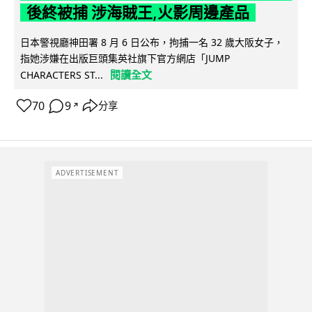
後終被捕 涉海賊王,火影周邊產品
日本警視廳神田署 8 月 6 日公布，拘捕一名 32 歲大阪女子，
指她涉嫌在出版巨頭集英社旗下官方網店「JUMP
閱讀全文
CHARACTERS ST...
70
9
分享
↗
ADVERTISEMENT