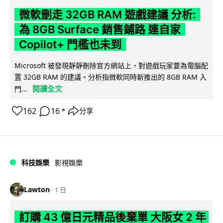
微軟刪走 32GB RAM 遊戲建議 分析:
為 8GB Surface 銷售鋪路 連自家
Copilot+ 門檻也未到
Microsoft 被發現靜靜刪除官方網站上，對遊戲玩家要為電腦配
置 32GB RAM 的建議。分析指微軟同時新推出的 8GB RAM 入
閱讀全文
門...
162
16
分享
↗
科技娛樂
影視娛樂
Lawton
1 日
訂購 43 億日元精品後棄單 大阪女 2 年