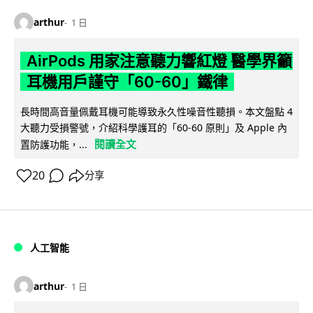
arthur
1 日
AirPods 用家注意聽力響紅燈 醫學界籲
耳機用戶謹守「60-60」鐵律
長時間高音量佩戴耳機可能導致永久性噪音性聽損。本文盤點 4
大聽力受損警號，介紹科學護耳的「60-60 原則」及 Apple 內
閱讀全文
置防護功能，...
20
分享
人工智能
arthur
1 日