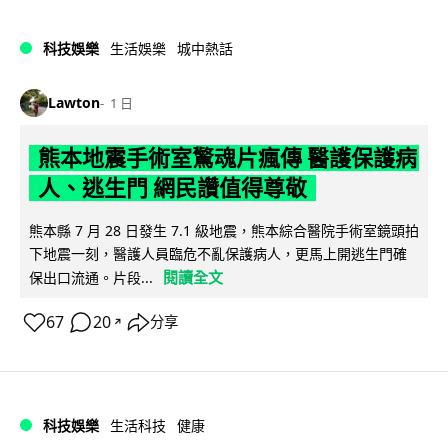
科技娛樂
生活娛樂
城中熱話
Lawton
1 日
熊本地震手術室驚魂片瘋傳 醫護保護病
人、逃生門 網民讚值得尊敬
熊本縣 7 月 28 日發生 7.1 級地震，熊本綜合醫院手術室鏡頭拍
下地震一刻，醫護人員臨危不亂保護病人，更馬上開逃生門確
閱讀全文
保出口流通。片段...
67
20
分享
↗
科技娛樂
生活科技
健康