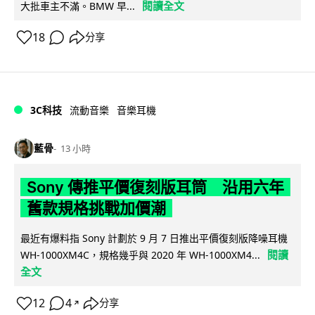
閱讀全文
大批車主不滿。BMW 早...
18
分享
3C科技
流動音樂
音樂耳機
藍骨
13 小時
Sony 傳推平價復刻版耳筒 沿用六年
舊款規格挑戰加價潮
最近有爆料指 Sony 計劃於 9 月 7 日推出平價復刻版降噪耳機
閱讀
WH-1000XM4C，規格幾乎與 2020 年 WH-1000XM4...
全文
12
4
分享
↗