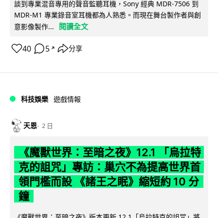
談到專業混音專用的聲音監聽耳機，Sony 經典 MDR-7506 到
MDR-M1 專業錄音室耳機都為人熟悉。而現在舞台製作者與創
閱讀全文
意影像製作...
40
5
分享
↗
科技娛樂
遊戲情報
天恩
2 日
《魔獸世界：至暗之夜》12.1 「烏拉特
克的詛咒」專訪：巢穴不為提高世界首
領門檻而設 《諸王之眠》縮短約 10 分
鐘
《魔獸世界：至暗之夜》版本更新 12.1「烏拉特克的詛咒」將