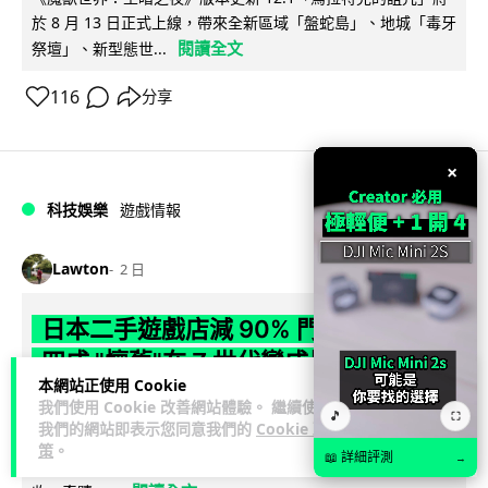
於 8 月 13 日正式上線，帶來全新區域「盤蛇島」、地城「毒牙
閱讀全文
祭壇」、新型態世...
116
分享
×
科技娛樂
遊戲情報
Lawton
2 日
日本二手遊戲店減 90% 門市 業績反增
四成 "懷舊"在 Z 世代變成最潮「新鮮
本網站正使用 Cookie
感」
我們使用 Cookie 改善網站體驗。 繼續使用
🎵
⛶
我們的網站即表示您同意我們的
Cookie 政
日本零售巨頭 GEO 將懷舊遊戲銷售門市從 1,000 間大幅減至
策
。
📖 詳細評測
→
99 間，但銷售額卻不降反升至過往的 1.4 倍。做到「減店增