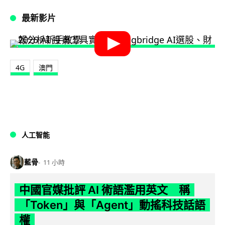
最新影片
4G
澳門
人工智能
藍骨
11 小時
中國官媒批評 AI 術語濫用英文 稱
「Token」與「Agent」動搖科技話語
權