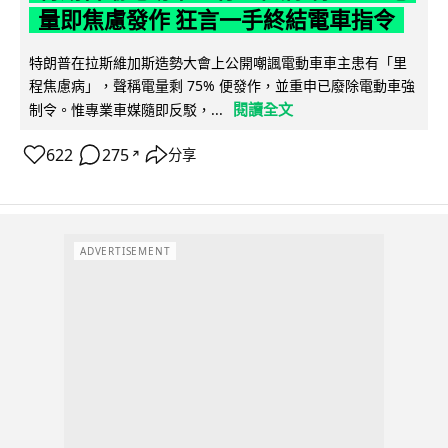
量即焦慮發作 狂言一手終結電車指令
特朗普在拉斯維加斯造勢大會上公開嘲諷電動車車主患有「里
程焦慮病」，聲稱電量剩 75% 便發作，並重申已廢除電動車強
閱讀全文
制令。惟專業車媒隨即反駁，...
622
275
分享
↗
ADVERTISEMENT