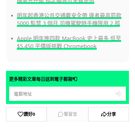
機率先升級 指定艙等可免費使用
明年起香港公共交通戴安全帶 違者最高罰款
5000 監禁 3 個月 司機駕駛時手機限用 2 部
Apple 明年推四款 MacBook 史上最多 低至
$5,450 平價版挑戰 Chromebook
📮
更多精彩文章每日送到電子郵箱
讚好
0
看留言
分享