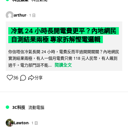
arthur
1 日
冷氣 24 小時長開電費更平？內地網民
自測結果兩極 專家拆解慳電邏輯
你信唔信冷氣長開 24 小時，電費反而平過開開關關？內地網民
實測結果兩極，有人一個月電費只需 118 元人民幣，有人飆到
閱讀全文
過千。電力部門話不能...
36
分享
3C科技
流動電腦
Lawton
1 日