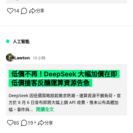
14
分享
人工智能
Lawton
19 小時
低價不再！DeepSeek 大幅加價在即
低價搶客反釀運算資源告急
DeepSeek 因低價策略掀起需求熱潮，運算資源不勝負荷，官
方於 8 月 6 日宣布即將大幅上調 API 收費，惟未公布具體加
閱讀全文
幅。事件與...
65
19
分享
↗