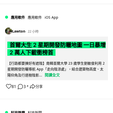
iOS App
應用軟件
應用軟件
Lawton
22 小時
首爾大生 2 星期開發防曬地圖 一日暴增
2 萬人下載衝榜首
【行路都要揀好有遮陰】南韓首爾大學 23 歲學生劉敏俊利用 2
星期開發防曬導航 App「走向陰涼處」，結合建築物高度、太
閱讀全文
陽仰角及行道樹陰影...
81
3
分享
↗
科技娛樂
科技新聞