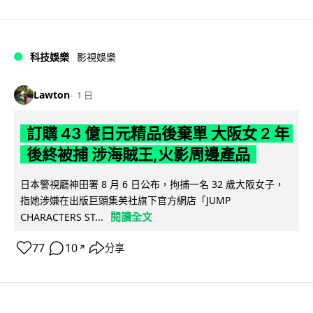
科技娛樂
影視娛樂
Lawton
1 日
訂購 43 億日元精品後棄單 大阪女 2 年
後終被捕 涉海賊王,火影周邊產品
日本警視廳神田署 8 月 6 日公布，拘捕一名 32 歲大阪女子，
指她涉嫌在出版巨頭集英社旗下官方網店「JUMP
閱讀全文
CHARACTERS ST...
77
10
分享
↗