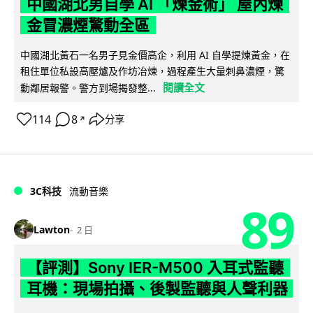
中國湖北男自學 AI 「煉金術」 屋內煉
金冒濃煙驚動全區
中國湖北黃石一名男子見金價高企，利用 AI 自學提煉黃金，在
租住單位私設高壓爐及作坊冶煉，過程產生大量刺鼻濃煙，驚
閱讀全文
動鄰居報警。警方到場揭發整...
114
8
分享
↗
3C科技
流動音樂
89
Lawton
2 日
【評測】Sony IER-M500 入耳式監聽
耳機：現場拍攝、後製監聽與人聲利器