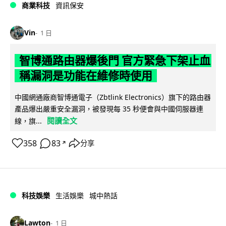
商業科技
資訊保安
Vin
1 日
智博通路由器爆後門 官方緊急下架止血
稱漏洞是功能在維修時使用
中國網通廠商智博通電子（Zbtlink Electronics）旗下的路由器
產品爆出嚴重安全漏洞，被發現每 35 秒便會與中國伺服器連
閱讀全文
線，旗...
358
83
分享
↗
科技娛樂
生活娛樂
城中熱話
Lawton
1 日