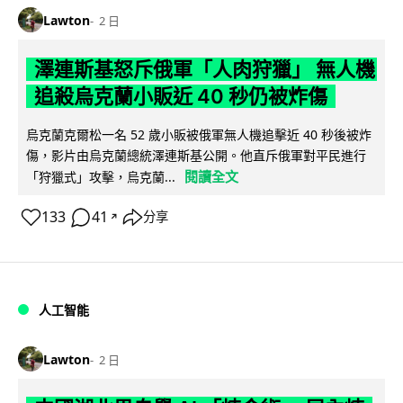
Lawton
2 日
澤連斯基怒斥俄軍「人肉狩獵」 無人機
追殺烏克蘭小販近 40 秒仍被炸傷
烏克蘭克爾松一名 52 歲小販被俄軍無人機追擊近 40 秒後被炸
傷，影片由烏克蘭總統澤連斯基公開。他直斥俄軍對平民進行
閱讀全文
「狩獵式」攻擊，烏克蘭...
133
41
分享
↗
人工智能
Lawton
2 日