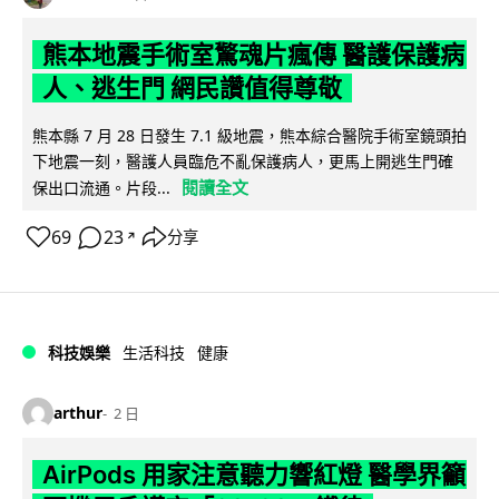
熊本地震手術室驚魂片瘋傳 醫護保護病
人、逃生門 網民讚值得尊敬
熊本縣 7 月 28 日發生 7.1 級地震，熊本綜合醫院手術室鏡頭拍
下地震一刻，醫護人員臨危不亂保護病人，更馬上開逃生門確
閱讀全文
保出口流通。片段...
69
23
分享
↗
科技娛樂
生活科技
健康
arthur
2 日
AirPods 用家注意聽力響紅燈 醫學界籲