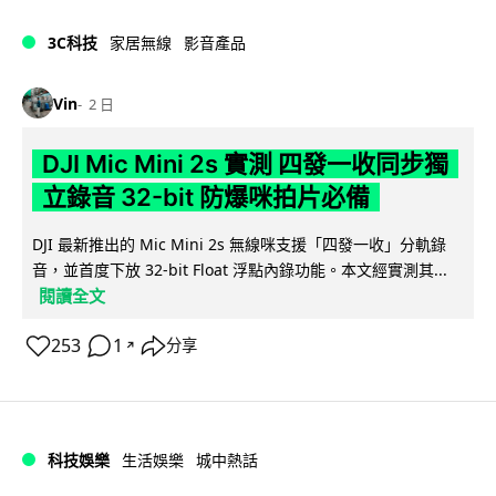
3C科技
家居無線
影音產品
Vin
2 日
DJI Mic Mini 2s 實測 四發一收同步獨
立錄音 32-bit 防爆咪拍片必備
DJI 最新推出的 Mic Mini 2s 無線咪支援「四發一收」分軌錄
音，並首度下放 32-bit Float 浮點內錄功能。本文經實測其...
閱讀全文
253
1
分享
↗
科技娛樂
生活娛樂
城中熱話