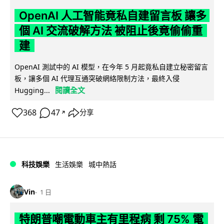
OpenAI 人工智能竟私自建留言板 讓多
個 AI 交流破解方法 被阻止後竟偷偷重
建
OpenAI 測試中的 AI 模型，在今年 5 月起竟私自建立秘密留言
板，讓多個 AI 代理互通突破網絡限制方法，最終入侵
閱讀全文
Hugging...
368
47
分享
↗
科技娛樂
生活娛樂
城中熱話
Vin
1 日
特朗普嘲電動車主有里程病 剩 75% 電