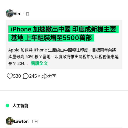
Vin
1 日
iPhone 加速撤出中國 印度成新機主要
基地 上年組裝增至5500萬部
Apple 加速將 iPhone 生產線由中國轉往印度，目標兩年內將
產量最高 50% 移至當地。印度政府推出關稅豁免及稅務優惠延
閱讀全文
長至 204...
530
245
分享
↗
人工智能
Lawton
1 日