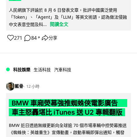
人民網旗下評論於 8 月 6 日發表文章，批評中國廣泛使用
「Token」、「Agent」及「LLM」等英文術語，認為做法侵蝕
閱讀全文
中文表意空間及科...
271
84
分享
↗
科技娛樂
生活科技
汽車科技
藍骨
12 小時
BMW 車廂熒幕強推蜘蛛俠電影廣告
車主怒轟堪比 iTunes 送 U2 專輯翻版
BMW 近日透過無線更新向全球逾 70 個市場車輛中控熒幕推送
《蜘蛛俠：英雄重生》宣傳動畫，啟動車輛即彈出通知，觸發