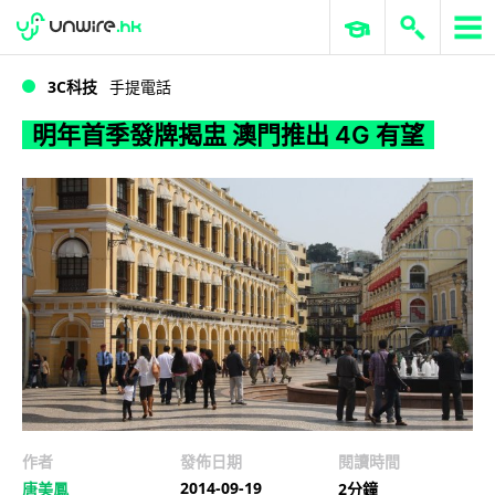
WWDC 2026
GenAI 與雲端科技專區
ERP 與商業 AI
明年首季發牌揭盅 澳門推出 4G 有望
3C科技
手提電話
明年首季發牌揭盅 澳門推出 4G 有望
作者
發佈日期
閱讀時間
2014-09-19
唐美鳳
2分鐘