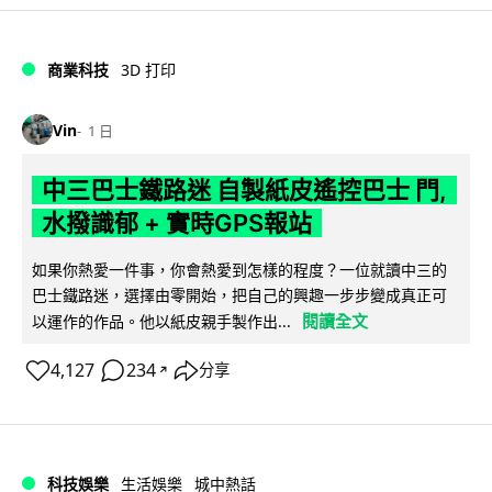
商業科技
3D 打印
Vin
1 日
中三巴士鐵路迷 自製紙皮遙控巴士 門,
水撥識郁 + 實時GPS報站
如果你熱愛一件事，你會熱愛到怎樣的程度？一位就讀中三的
巴士鐵路迷，選擇由零開始，把自己的興趣一步步變成真正可
閱讀全文
以運作的作品。他以紙皮親手製作出...
4,127
234
分享
↗
科技娛樂
生活娛樂
城中熱話