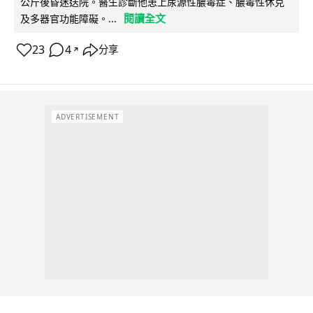
公斤後昏迷送院。醫生診斷他患上尿源性膿毒症、膿毒性休克
閱讀全文
及多器官功能障礙。...
23
4
分享
↗
ADVERTISEMENT