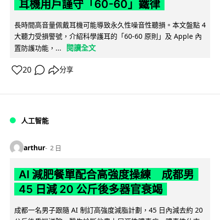
耳機用戶謹守「60-60」鐵律
長時間高音量佩戴耳機可能導致永久性噪音性聽損。本文盤點 4
大聽力受損警號，介紹科學護耳的「60-60 原則」及 Apple 內
閱讀全文
置防護功能，...
20
分享
人工智能
arthur
2 日
AI 減肥餐單配合高強度操練 成都男
45 日減 20 公斤後多器官衰竭
成都一名男子跟隨 AI 制訂高強度減脂計劃，45 日內減去約 20