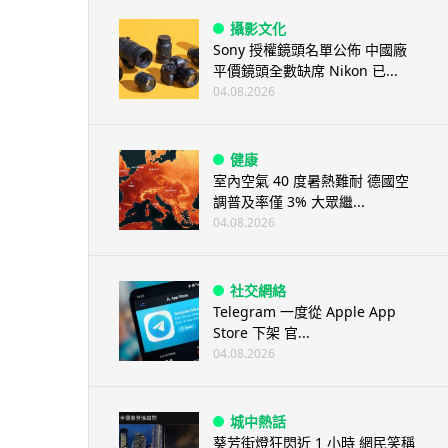
攝影文化
Sony 授權鏡頭名單公佈 中國廠
平價鏡頭全數缺席 Nikon 已...
04.08.2026
健康
室內空氣 40 度暑熱難耐 德國空
調普及率僅 3% 大眾繼...
04.08.2026
社交網絡
Telegram 一度從 Apple App
Store 下架 官...
04.08.2026
城中熱話
葵芳街燈狂閃近 1 小時 網民笑稱