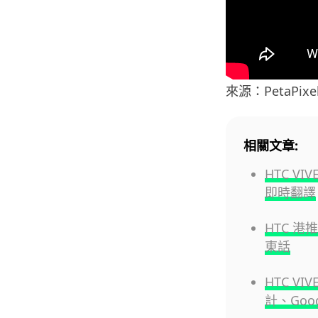
來源：PetaPixe
相關文章:
HTC VI
即時翻譯
HTC 港推
東話
HTC VI
計、Goog