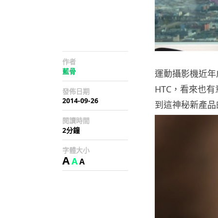
作者
藍骨
運動攝影機近年
HTC，看來也
發佈日期
2014-09-26
到這神秘新產品
閱讀時間
2分鐘
字體大小
A
A
A