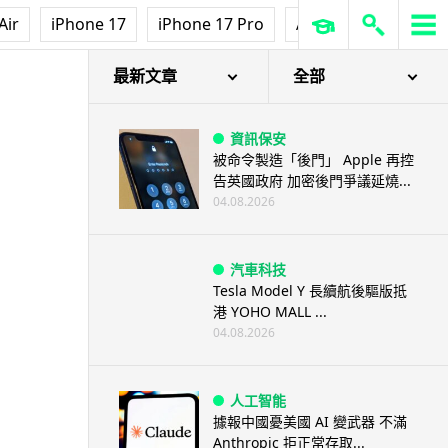
Air
iPhone 17
iPhone 17 Pro
AirPods Pro 3
Ap
最新文章
全部
資訊保安
被命令製造「後門」 Apple 再控
告英國政府 加密後門爭議延燒...
04.08.2026
汽車科技
Tesla Model Y 長續航後驅版抵
港 YOHO MALL ...
04.08.2026
人工智能
據報中國憂美國 AI 變武器 不滿
Anthropic 拒正常存取...