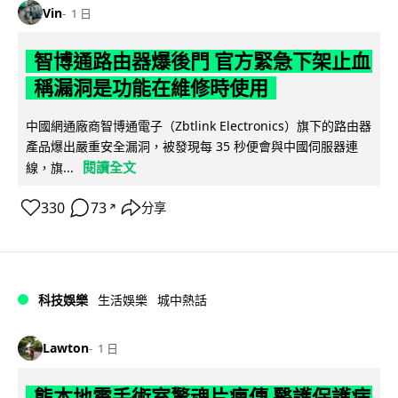
Vin
1 日
智博通路由器爆後門 官方緊急下架止血
稱漏洞是功能在維修時使用
中國網通廠商智博通電子（Zbtlink Electronics）旗下的路由器
產品爆出嚴重安全漏洞，被發現每 35 秒便會與中國伺服器連
閱讀全文
線，旗...
330
73
分享
↗
科技娛樂
生活娛樂
城中熱話
Lawton
1 日
熊本地震手術室驚魂片瘋傳 醫護保護病