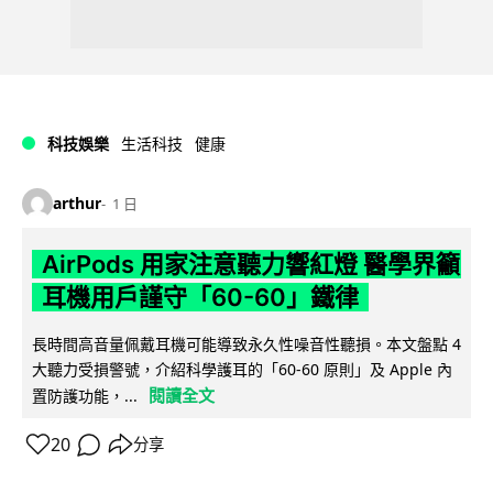
科技娛樂
生活科技
健康
arthur
1 日
AirPods 用家注意聽力響紅燈 醫學界籲
耳機用戶謹守「60-60」鐵律
長時間高音量佩戴耳機可能導致永久性噪音性聽損。本文盤點 4
大聽力受損警號，介紹科學護耳的「60-60 原則」及 Apple 內
閱讀全文
置防護功能，...
20
分享