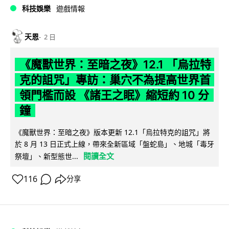
科技娛樂
遊戲情報
天恩
2 日
《魔獸世界：至暗之夜》12.1 「烏拉特
克的詛咒」專訪：巢穴不為提高世界首
領門檻而設 《諸王之眠》縮短約 10 分
鐘
《魔獸世界：至暗之夜》版本更新 12.1「烏拉特克的詛咒」將
於 8 月 13 日正式上線，帶來全新區域「盤蛇島」、地城「毒牙
閱讀全文
祭壇」、新型態世...
116
分享