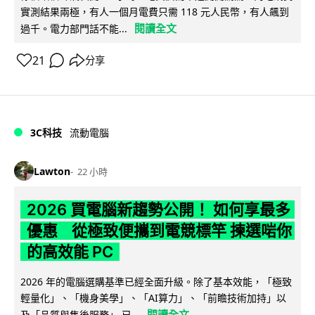
實測結果兩極，有人一個月電費只需 118 元人民幣，有人飆到
閱讀全文
過千。電力部門話不能...
21
分享
3C科技
流動電腦
Lawton
22 小時
2026 買電腦新趨勢公開！ 如何享最多
優惠 從極致便攜到電競標竿 揀選啱你
的高效能 PC
2026 年的電腦選購基準已經全面升級。除了基本效能，「極致
輕量化」、「機身美學」、「AI算力」、「前瞻技術加持」以
閱讀全文
及「品質與售後服務」 已...