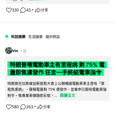
330
43
分享
↗
科技娛樂
生活娛樂
城中熱話
Vin
1 日
特朗普嘲電動車主有里程病 剩 75% 電
量即焦慮發作 狂言一手終結電車指令
特朗普在拉斯維加斯造勢大會上公開嘲諷電動車車主患有「里
程焦慮病」，聲稱電量剩 75% 便發作，並重申已廢除電動車強
閱讀全文
制令。惟專業車媒隨即反駁，...
580
263
分享
↗