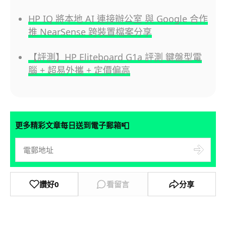
HP IQ 將本地 AI 連接辦公室 與 Google 合作
推 NearSense 跨裝置檔案分享
【評測】HP Eliteboard G1a 評測 鍵盤型電
腦 + 超易外攜 + 定價偏高
📮
更多精彩文章每日送到電子郵箱
讚好
0
看留言
分享