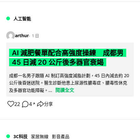
人工智能
arthur
1 日
AI 減肥餐單配合高強度操練 成都男
45 日減 20 公斤後多器官衰竭
成都一名男子跟隨 AI 制訂高強度減脂計劃，45 日內減去約 20
公斤後昏迷送院。醫生診斷他患上尿源性膿毒症、膿毒性休克
閱讀全文
及多器官功能障礙。...
22
4
分享
↗
3C科技
家居無線
影音產品