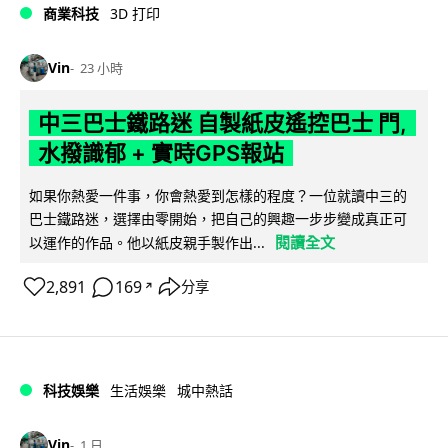
商業科技
3D 打印
Vin
23 小時
中三巴士鐵路迷 自製紙皮遙控巴士 門,
水撥識郁 + 實時GPS報站
如果你熱愛一件事，你會熱愛到怎樣的程度？一位就讀中三的
巴士鐵路迷，選擇由零開始，把自己的興趣一步步變成真正可
閱讀全文
以運作的作品。他以紙皮親手製作出...
2,891
169
分享
↗
科技娛樂
生活娛樂
城中熱話
Vin
1 日