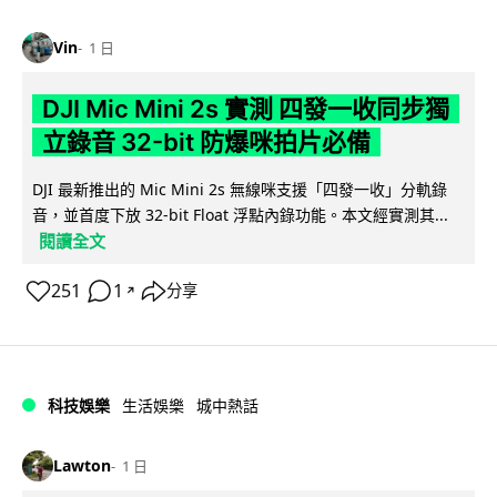
Vin
1 日
DJI Mic Mini 2s 實測 四發一收同步獨
立錄音 32-bit 防爆咪拍片必備
DJI 最新推出的 Mic Mini 2s 無線咪支援「四發一收」分軌錄
音，並首度下放 32-bit Float 浮點內錄功能。本文經實測其...
閱讀全文
251
1
分享
↗
科技娛樂
生活娛樂
城中熱話
Lawton
1 日