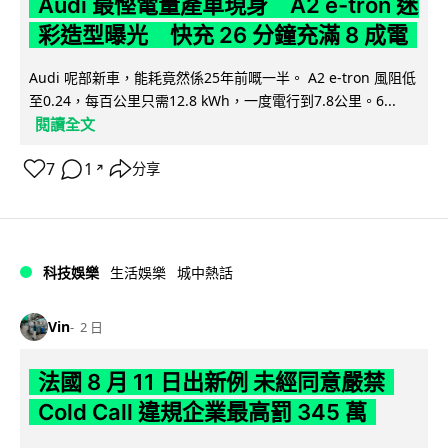
Audi 最慳電量產車現身 A2 e-tron 迷
彩造型曝光 快充 26 分鐘充滿 8 成電
Audi 呢部新車，能耗竟然係25年前嘅一半。 A2 e-tron 風阻低
至0.24，每百公里只需12.8 kWh，一度電行到7.8公里。6...
閱讀全文
7
1
分享
↗
科技娛樂
生活娛樂
城中熱話
Vin
2 日
法國 8 月 11 日出新例 未經同意嚴禁
Cold Call 違規企業最高罰 345 萬