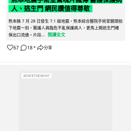
人、逃生門 網民讚值得尊敬
熊本縣 7 月 28 日發生 7.1 級地震，熊本綜合醫院手術室鏡頭拍
下地震一刻，醫護人員臨危不亂保護病人，更馬上開逃生門確
閱讀全文
保出口流通。片段...
67
18
分享
↗
ADVERTISEMENT