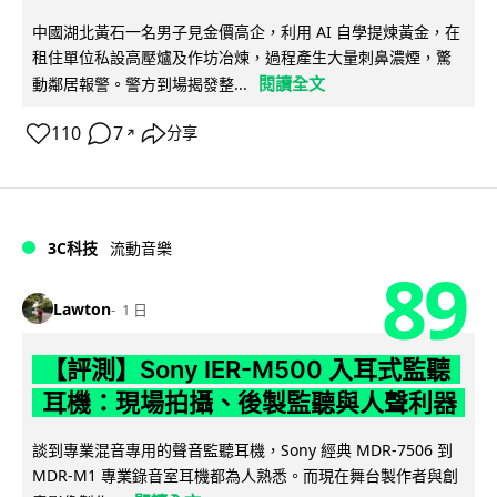
中國湖北黃石一名男子見金價高企，利用 AI 自學提煉黃金，在
租住單位私設高壓爐及作坊冶煉，過程產生大量刺鼻濃煙，驚
閱讀全文
動鄰居報警。警方到場揭發整...
110
7
分享
↗
3C科技
流動音樂
89
Lawton
1 日
【評測】Sony IER-M500 入耳式監聽
耳機：現場拍攝、後製監聽與人聲利器
談到專業混音專用的聲音監聽耳機，Sony 經典 MDR-7506 到
MDR-M1 專業錄音室耳機都為人熟悉。而現在舞台製作者與創