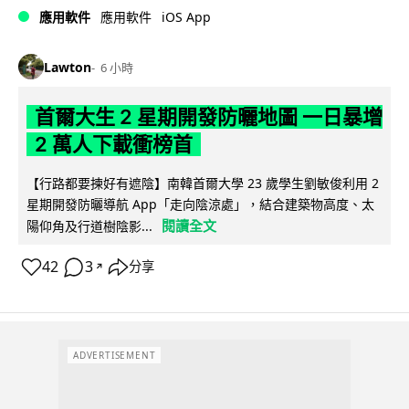
iOS App
應用軟件
應用軟件
Lawton
6 小時
首爾大生 2 星期開發防曬地圖 一日暴增
2 萬人下載衝榜首
【行路都要揀好有遮陰】南韓首爾大學 23 歲學生劉敏俊利用 2
星期開發防曬導航 App「走向陰涼處」，結合建築物高度、太
閱讀全文
陽仰角及行道樹陰影...
42
3
分享
↗
ADVERTISEMENT