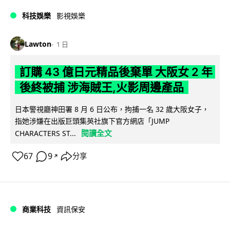
科技娛樂
影視娛樂
Lawton
1 日
訂購 43 億日元精品後棄單 大阪女 2 年
後終被捕 涉海賊王,火影周邊產品
日本警視廳神田署 8 月 6 日公布，拘捕一名 32 歲大阪女子，
指她涉嫌在出版巨頭集英社旗下官方網店「JUMP
閱讀全文
CHARACTERS ST...
67
9
分享
↗
商業科技
資訊保安