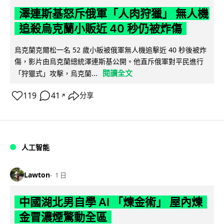
澤連斯基怒斥俄軍「人肉狩獵」 無人機
追殺烏克蘭小販近 40 秒仍被炸傷
烏克蘭克爾松一名 52 歲小販被俄軍無人機追擊近 40 秒後被炸
傷，影片由烏克蘭總統澤連斯基公開。他直斥俄軍對平民進行
閱讀全文
「狩獵式」攻擊，烏克蘭...
119
41
分享
↗
人工智能
Lawton
1 日
中國湖北男自學 AI 「煉金術」 屋內煉
金冒濃煙驚動全區