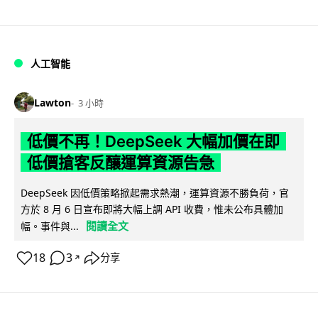
人工智能
Lawton
3 小時
低價不再！DeepSeek 大幅加價在即
低價搶客反釀運算資源告急
DeepSeek 因低價策略掀起需求熱潮，運算資源不勝負荷，官
方於 8 月 6 日宣布即將大幅上調 API 收費，惟未公布具體加
閱讀全文
幅。事件與...
18
3
分享
↗