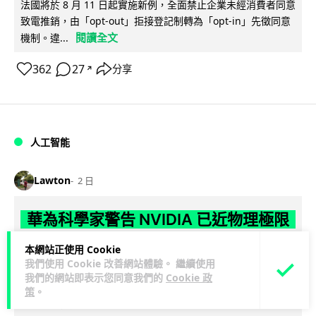
法國將於 8 月 11 日起實施新例，全面禁止企業未經消費者同意
致電推銷，由「opt-out」拒接登記制轉為「opt-in」先徵同意
閱讀全文
機制。違...
362
27
分享
↗
人工智能
Lawton
2 日
華為科學家警告 NVIDIA 已近物理極限
華為「韜定律」可繞過摩爾定律瓶頸
本網站正使用 Cookie
我們使用 Cookie 改善網站體驗。 繼續使用
華為半導體首席科學家廖恒罕見接受近 5 小時專訪，警告
我們的網站即表示您同意我們的
Cookie 政
NVIDIA 等西方晶片巨頭正逼近物理極限，傳統製程升級已失經
策
。
閱讀全文
濟效益。他同時介紹華為...