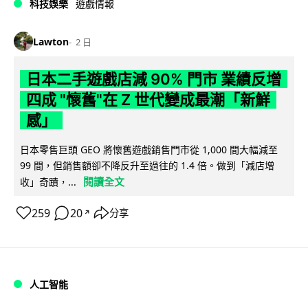
科技娛樂
遊戲情報
Lawton
2 日
日本二手遊戲店減 90% 門市 業績反增
四成 "懷舊"在 Z 世代變成最潮「新鮮
感」
日本零售巨頭 GEO 將懷舊遊戲銷售門市從 1,000 間大幅減至
99 間，但銷售額卻不降反升至過往的 1.4 倍。做到「減店增
閱讀全文
收」奇蹟，...
259
20
分享
↗
人工智能