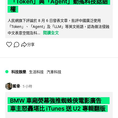
「Token」與「Agent」動搖科技話語
權
人民網旗下評論於 8 月 6 日發表文章，批評中國廣泛使用
「Token」、「Agent」及「LLM」等英文術語，認為做法侵蝕
閱讀全文
中文表意空間及科...
分享
科技娛樂
生活科技
汽車科技
藍骨
5 小時
BMW 車廂熒幕強推蜘蛛俠電影廣告
車主怒轟堪比 iTunes 送 U2 專輯翻版