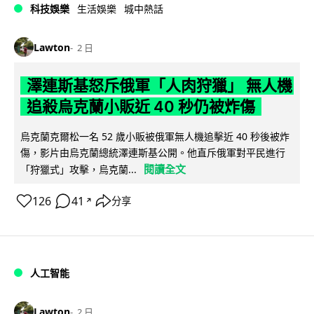
科技娛樂
生活娛樂
城中熱話
Lawton
2 日
澤連斯基怒斥俄軍「人肉狩獵」 無人機
追殺烏克蘭小販近 40 秒仍被炸傷
烏克蘭克爾松一名 52 歲小販被俄軍無人機追擊近 40 秒後被炸
傷，影片由烏克蘭總統澤連斯基公開。他直斥俄軍對平民進行
閱讀全文
「狩獵式」攻擊，烏克蘭...
126
41
分享
↗
人工智能
Lawton
2 日