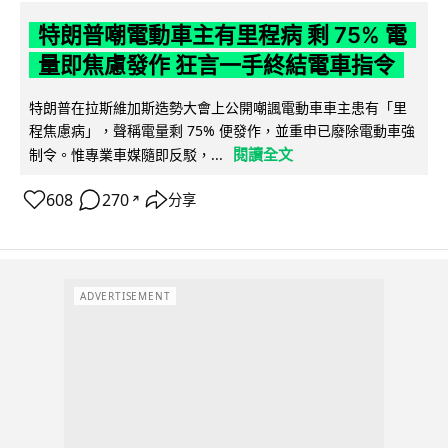
特朗普嘲電動車主有里程病 剩 75% 電
量即焦慮發作 狂言一手終結電車指令
特朗普在拉斯維加斯造勢大會上公開嘲諷電動車車主患有「里
程焦慮病」，聲稱電量剩 75% 便發作，並重申已廢除電動車強
閱讀全文
制令。惟專業車媒隨即反駁，...
608
270
分享
↗
ADVERTISEMENT