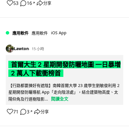
53
16
分享
↗
iOS App
應用軟件
應用軟件
Lawton
15 小時
首爾大生 2 星期開發防曬地圖 一日暴增
2 萬人下載衝榜首
【行路都要揀好有遮陰】南韓首爾大學 23 歲學生劉敏俊利用 2
星期開發防曬導航 App「走向陰涼處」，結合建築物高度、太
閱讀全文
陽仰角及行道樹陰影...
71
3
分享
↗