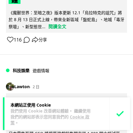
《魔獸世界：至暗之夜》版本更新 12.1「烏拉特克的詛咒」將
於 8 月 13 日正式上線，帶來全新區域「盤蛇島」、地城「毒牙
閱讀全文
祭壇」、新型態世...
116
分享
科技娛樂
遊戲情報
Lawton
2 日
日本二手遊戲店減 90% 門市 業績反增
本網站正使用 Cookie
四成 "懷舊"在 Z 世代變成最潮「新鮮
我們使用 Cookie 改善網站體驗。 繼續使用
我們的網站即表示您同意我們的
Cookie 政
感」
策
。