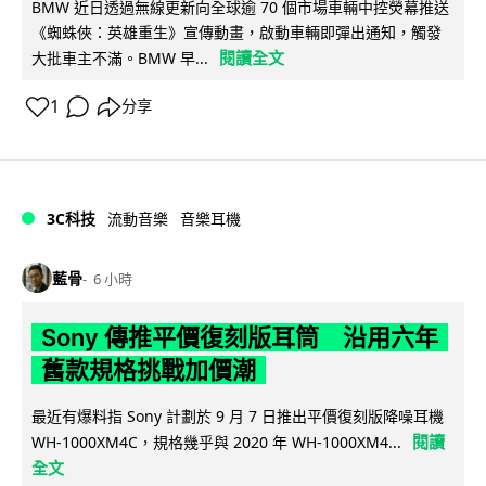
BMW 近日透過無線更新向全球逾 70 個市場車輛中控熒幕推送
《蜘蛛俠：英雄重生》宣傳動畫，啟動車輛即彈出通知，觸發
閱讀全文
大批車主不滿。BMW 早...
1
分享
3C科技
流動音樂
音樂耳機
藍骨
6 小時
Sony 傳推平價復刻版耳筒 沿用六年
舊款規格挑戰加價潮
最近有爆料指 Sony 計劃於 9 月 7 日推出平價復刻版降噪耳機
閱讀
WH-1000XM4C，規格幾乎與 2020 年 WH-1000XM4...
全文