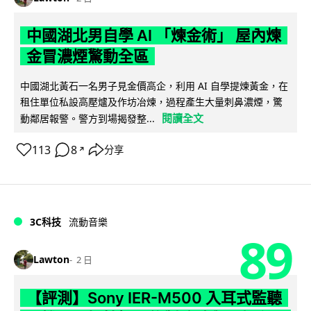
中國湖北男自學 AI 「煉金術」 屋內煉
金冒濃煙驚動全區
中國湖北黃石一名男子見金價高企，利用 AI 自學提煉黃金，在
租住單位私設高壓爐及作坊冶煉，過程產生大量刺鼻濃煙，驚
閱讀全文
動鄰居報警。警方到場揭發整...
113
8
分享
↗
3C科技
流動音樂
89
Lawton
2 日
【評測】Sony IER-M500 入耳式監聽