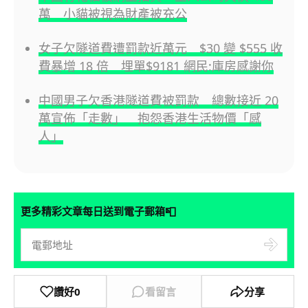
萬 小貓被視為財產被充公
女子欠隧道費遭罰款近萬元 $30 變 $555 收
費暴增 18 倍 埋單$9181 網民:庫房感謝你
中國男子欠香港隧道費被罰款 總數接近 20
萬宣佈「走數」 抱怨香港生活物價「感
人」
📮
更多精彩文章每日送到電子郵箱
讚好
0
看留言
分享