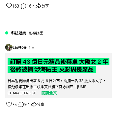
163
16
分享
↗
科技娛樂
影視娛樂
Lawton
1 日
訂購 43 億日元精品後棄單 大阪女 2 年
後終被捕 涉海賊王,火影周邊產品
日本警視廳神田署 8 月 6 日公布，拘捕一名 32 歲大阪女子，
指她涉嫌在出版巨頭集英社旗下官方網店「JUMP
閱讀全文
CHARACTERS ST...
75
9
分享
↗