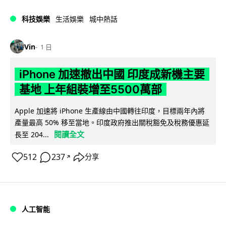
科技娛樂
生活娛樂
城中熱話
Vin
1 日
iPhone 加速撤出中國 印度成新機主要
基地 上年組裝增至5500萬部
Apple 加速將 iPhone 生產線由中國轉往印度，目標兩年內將
產量最高 50% 移至當地。印度政府推出關稅豁免及稅務優惠延
閱讀全文
長至 204...
512
237
分享
↗
人工智能