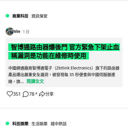
商業科技
資訊保安
Vin
1 日
智博通路由器爆後門 官方緊急下架止血
稱漏洞是功能在維修時使用
中國網通廠商智博通電子（Zbtlink Electronics）旗下的路由器
產品爆出嚴重安全漏洞，被發現每 35 秒便會與中國伺服器連
閱讀全文
線，旗...
351
78
分享
↗
科技娛樂
生活娛樂
城中熱話