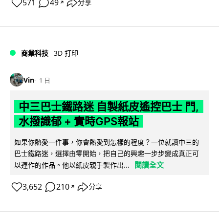
571
49
分享
↗
商業科技
3D 打印
Vin
1 日
中三巴士鐵路迷 自製紙皮遙控巴士 門,
水撥識郁 + 實時GPS報站
如果你熱愛一件事，你會熱愛到怎樣的程度？一位就讀中三的
巴士鐵路迷，選擇由零開始，把自己的興趣一步步變成真正可
閱讀全文
以運作的作品。他以紙皮親手製作出...
3,652
210
分享
↗