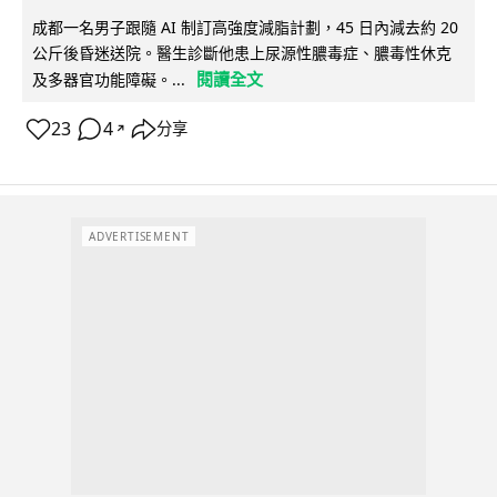
成都一名男子跟隨 AI 制訂高強度減脂計劃，45 日內減去約 20
公斤後昏迷送院。醫生診斷他患上尿源性膿毒症、膿毒性休克
閱讀全文
及多器官功能障礙。...
23
4
分享
↗
ADVERTISEMENT