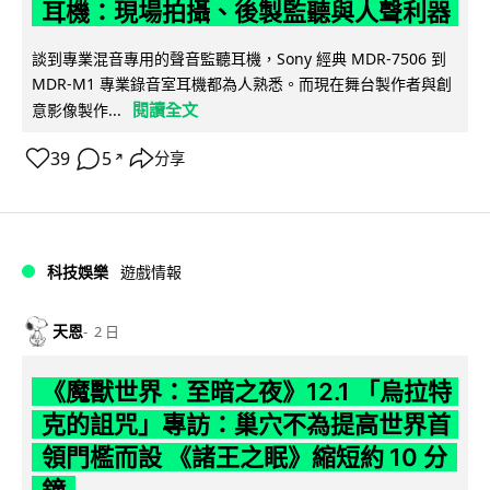
耳機：現場拍攝、後製監聽與人聲利器
談到專業混音專用的聲音監聽耳機，Sony 經典 MDR-7506 到
MDR-M1 專業錄音室耳機都為人熟悉。而現在舞台製作者與創
閱讀全文
意影像製作...
39
5
分享
↗
科技娛樂
遊戲情報
天恩
2 日
《魔獸世界：至暗之夜》12.1 「烏拉特
克的詛咒」專訪：巢穴不為提高世界首
領門檻而設 《諸王之眠》縮短約 10 分
鐘