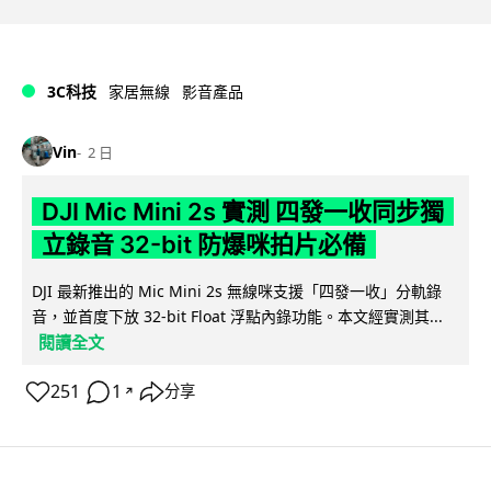
3C科技
家居無線
影音產品
Vin
2 日
DJI Mic Mini 2s 實測 四發一收同步獨
立錄音 32-bit 防爆咪拍片必備
DJI 最新推出的 Mic Mini 2s 無線咪支援「四發一收」分軌錄
音，並首度下放 32-bit Float 浮點內錄功能。本文經實測其...
閱讀全文
251
1
分享
↗