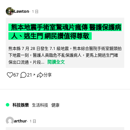
Lawton
1 日
熊本地震手術室驚魂片瘋傳 醫護保護病
人、逃生門 網民讚值得尊敬
熊本縣 7 月 28 日發生 7.1 級地震，熊本綜合醫院手術室鏡頭拍
下地震一刻，醫護人員臨危不亂保護病人，更馬上開逃生門確
閱讀全文
保出口流通。片段...
67
21
分享
↗
科技娛樂
生活科技
健康
arthur
1 日