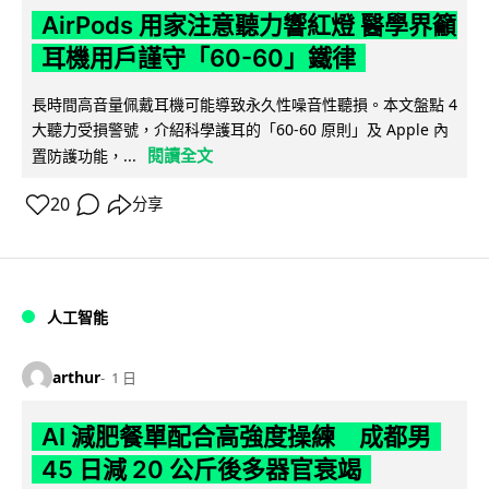
AirPods 用家注意聽力響紅燈 醫學界籲
耳機用戶謹守「60-60」鐵律
長時間高音量佩戴耳機可能導致永久性噪音性聽損。本文盤點 4
大聽力受損警號，介紹科學護耳的「60-60 原則」及 Apple 內
閱讀全文
置防護功能，...
20
分享
人工智能
arthur
1 日
AI 減肥餐單配合高強度操練 成都男
45 日減 20 公斤後多器官衰竭