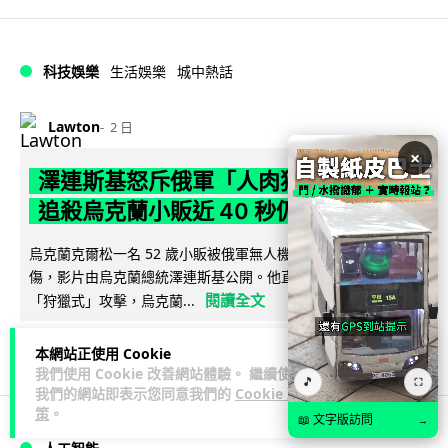
科技娛樂
生活娛樂
城中熱話
Lawton
2 日
×
澤連斯基怒斥俄軍「人肉狩獵」 無人機
追殺烏克蘭小販近 40 秒仍被炸傷
烏克蘭克爾松一名 52 歲小販被俄軍無人機追擊近 40 秒後被炸
傷，影片由烏克蘭總統澤連斯基公開。他直斥俄軍對平民進行
閱讀全文
「狩獵式」攻擊，烏克蘭...
133
41
分享
↗
本網站正使用 Cookie
我們使用 Cookie 改善網站體驗。 繼續使用
🎵
⛶
我們的網站即表示您同意我們的
Cookie 政
策
。
📖 文字版訪問
→