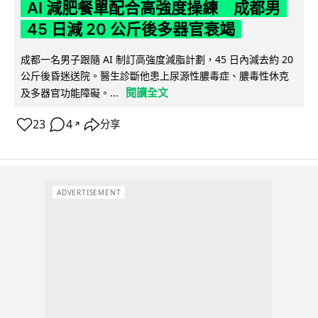
AI 減肥餐單配合高強度操練 成都男
45 日減 20 公斤後多器官衰竭
成都一名男子跟隨 AI 制訂高強度減脂計劃，45 日內減去約 20
公斤後昏迷送院。醫生診斷他患上尿源性膿毒症、膿毒性休克
閱讀全文
及多器官功能障礙。...
23
4
分享
↗
ADVERTISEMENT