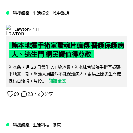
科技娛樂
生活娛樂
城中熱話
Lawton
1 日
熊本地震手術室驚魂片瘋傳 醫護保護病
人、逃生門 網民讚值得尊敬
熊本縣 7 月 28 日發生 7.1 級地震，熊本綜合醫院手術室鏡頭拍
下地震一刻，醫護人員臨危不亂保護病人，更馬上開逃生門確
閱讀全文
保出口流通。片段...
69
23
分享
↗
科技娛樂
生活科技
健康