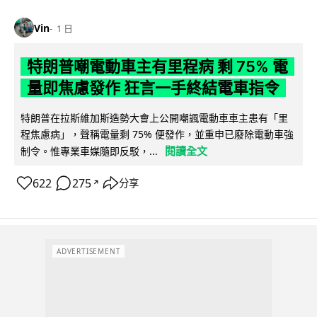
Vin
1 日
特朗普嘲電動車主有里程病 剩 75% 電
量即焦慮發作 狂言一手終結電車指令
特朗普在拉斯維加斯造勢大會上公開嘲諷電動車車主患有「里
程焦慮病」，聲稱電量剩 75% 便發作，並重申已廢除電動車強
閱讀全文
制令。惟專業車媒隨即反駁，...
622
275
分享
↗
ADVERTISEMENT