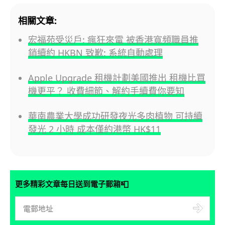
相關文章:
宏福苑受災戶: 瘋狂來電 被香港寬頻職員推
銷續約 HKBN 致歉: 系統自動處理
Apple Upgrade 租機計劃美國推出 租機比買
機更平？ 收費細節、解約手續費你要知
華南農業大學成功研發夜光多肉植物 可持續
發光 2 小時 成本僅約港幣 HK$11
📮
更多精彩文章每日送到電子郵箱