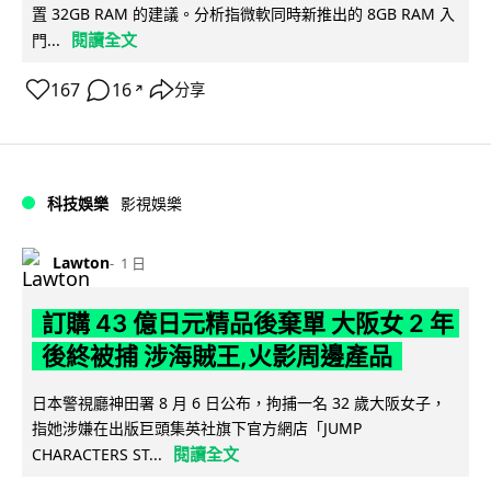
置 32GB RAM 的建議。分析指微軟同時新推出的 8GB RAM 入
閱讀全文
門...
167
16
分享
↗
科技娛樂
影視娛樂
Lawton
1 日
訂購 43 億日元精品後棄單 大阪女 2 年
後終被捕 涉海賊王,火影周邊產品
日本警視廳神田署 8 月 6 日公布，拘捕一名 32 歲大阪女子，
指她涉嫌在出版巨頭集英社旗下官方網店「JUMP
閱讀全文
CHARACTERS ST...