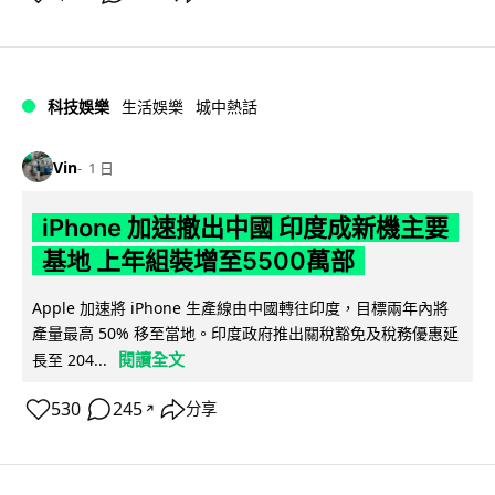
科技娛樂
生活娛樂
城中熱話
Vin
1 日
iPhone 加速撤出中國 印度成新機主要
基地 上年組裝增至5500萬部
Apple 加速將 iPhone 生產線由中國轉往印度，目標兩年內將
產量最高 50% 移至當地。印度政府推出關稅豁免及稅務優惠延
閱讀全文
長至 204...
530
245
分享
↗