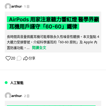
arthur
1 日
AirPods 用家注意聽力響紅燈 醫學界籲
耳機用戶謹守「60-60」鐵律
長時間高音量佩戴耳機可能導致永久性噪音性聽損。本文盤點 4
大聽力受損警號，介紹科學護耳的「60-60 原則」及 Apple 內
閱讀全文
置防護功能，...
20
分享
人工智能
arthur
2 日