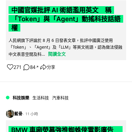
中國官媒批評 AI 術語濫用英文 稱
「Token」與「Agent」動搖科技話語
權
人民網旗下評論於 8 月 6 日發表文章，批評中國廣泛使用
「Token」、「Agent」及「LLM」等英文術語，認為做法侵蝕
閱讀全文
中文表意空間及科...
271
84
分享
↗
科技娛樂
生活科技
汽車科技
藍骨
11 小時
BMW 車廂熒幕強推蜘蛛俠電影廣告