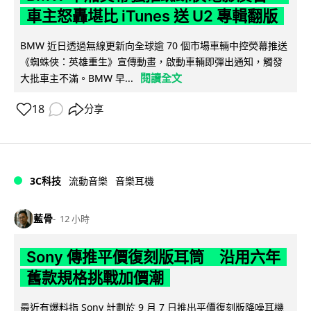
車主怒轟堪比 iTunes 送 U2 專輯翻版
BMW 近日透過無線更新向全球逾 70 個市場車輛中控熒幕推送
《蜘蛛俠：英雄重生》宣傳動畫，啟動車輛即彈出通知，觸發
閱讀全文
大批車主不滿。BMW 早...
18
分享
3C科技
流動音樂
音樂耳機
藍骨
12 小時
Sony 傳推平價復刻版耳筒 沿用六年
舊款規格挑戰加價潮
最近有爆料指 Sony 計劃於 9 月 7 日推出平價復刻版降噪耳機