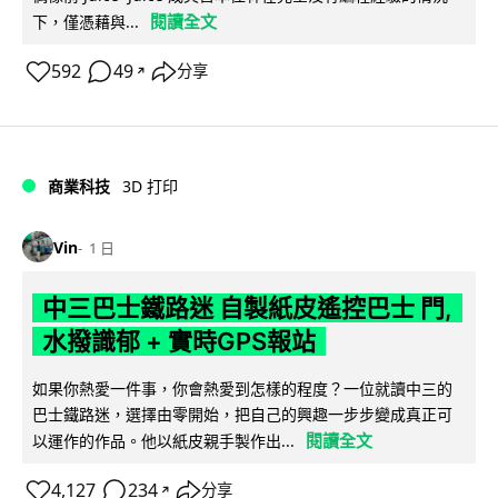
閱讀全文
下，僅憑藉與...
592
49
分享
↗
商業科技
3D 打印
Vin
1 日
中三巴士鐵路迷 自製紙皮遙控巴士 門,
水撥識郁 + 實時GPS報站
如果你熱愛一件事，你會熱愛到怎樣的程度？一位就讀中三的
巴士鐵路迷，選擇由零開始，把自己的興趣一步步變成真正可
閱讀全文
以運作的作品。他以紙皮親手製作出...
4,127
234
分享
↗