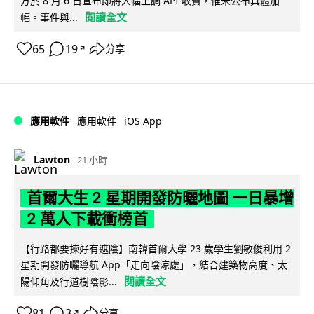
方於 8 月 6 日宣布即將大幅上調 API 收費，惟未公布具體加
閱讀全文
幅。事件與...
65
19
分享
↗
iOS App
應用軟件
應用軟件
Lawton
21 小時
首爾大生 2 星期開發防曬地圖 一日暴增
2 萬人下載衝榜首
【行路都要揀好有遮陰】南韓首爾大學 23 歲學生劉敏俊利用 2
星期開發防曬導航 App「走向陰涼處」，結合建築物高度、太
閱讀全文
陽仰角及行道樹陰影...
81
3
分享
↗