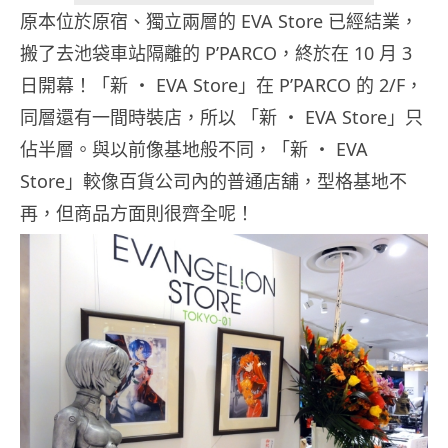
原本位於原宿、獨立兩層的 EVA Store 已經結業，
搬了去池袋車站隔離的 P’PARCO，終於在 10 月 3
日開幕！「新 ・ EVA Store」在 P’PARCO 的 2/F，
同層還有一間時裝店，所以 「新 ・ EVA Store」只
佔半層。與以前像基地般不同，「新 ・ EVA
Store」較像百貨公司內的普通店舖，型格基地不
再，但商品方面則很齊全呢！