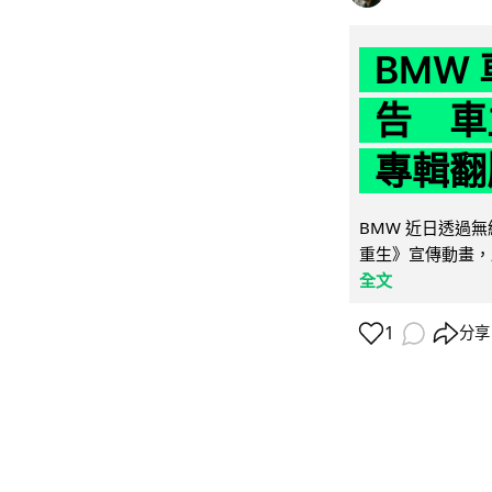
BMW
告 車主
專輯翻
BMW 近日透過
重生》宣傳動畫，
全文
1
分享