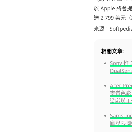
於 Apple 
達 2,799 美元（
來源：Softpedi
相關文章:
Sony 推
DualSe
Acer P
畫質色彩 
遊戲與工
Samsun
廳界限 