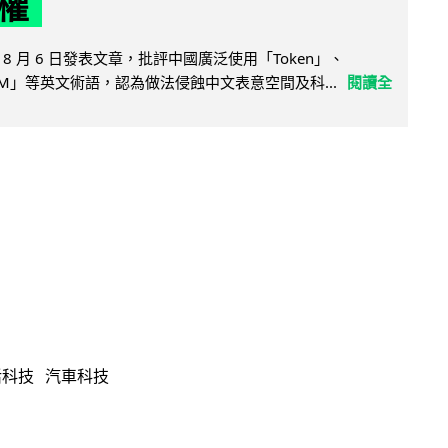
權
8 月 6 日發表文章，批評中國廣泛使用「Token」、
LLM」等英文術語，認為做法侵蝕中文表意空間及科...
閱讀全
活科技
汽車科技