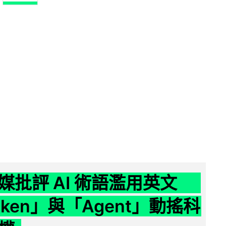
媒批評 AI 術語濫用英文
ken」與「Agent」動搖科