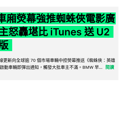
 車廂熒幕強推蜘蛛俠電影廣
怒轟堪比 iTunes 送 U2
版
無線更新向全球逾 70 個市場車輛中控熒幕推送《蜘蛛俠：英雄
啟動車輛即彈出通知，觸發大批車主不滿。BMW 早...
閱讀