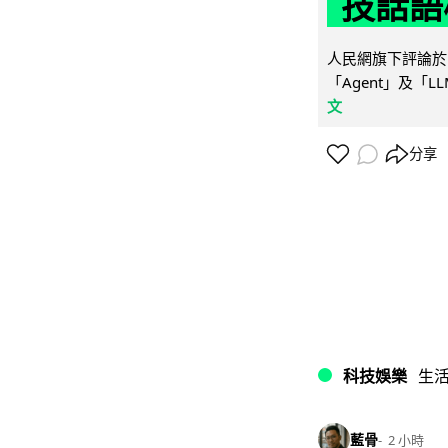
技話語
人民網旗下評論於 
「Agent」及「
文
分享
科技娛樂
生
藍骨
2 小時