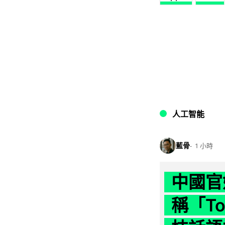
人工智能
藍骨
1 小時
中國官
稱「To