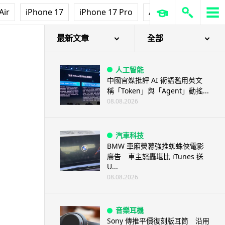
Air
iPhone 17
iPhone 17 Pro
AirPods Pro 3
Ap
最新文章
全部
人工智能
中國官媒批評 AI 術語濫用英文
稱「Token」與「Agent」動搖...
08.08.2026
汽車科技
BMW 車廂熒幕強推蜘蛛俠電影
廣告 車主怒轟堪比 iTunes 送
U...
08.08.2026
音樂耳機
Sony 傳推平價復刻版耳筒 沿用