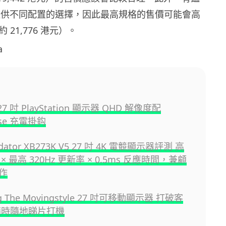
將會提供不同配置的選擇，因此最高規格的售價可能會高
約 21,776 港元）。
a
 27 吋 PlayStation 顯示器 QHD 解像度配
nse 充電掛鈎
redator XB273K V5 27 吋 4K 電競顯示器評測 高
× 最高 320Hz 更新率 × 0.5ms 反應時間，兼顧
作
g The Movingstyle 27 吋可移動顯示器 打破客
隨時隨地睇片打機