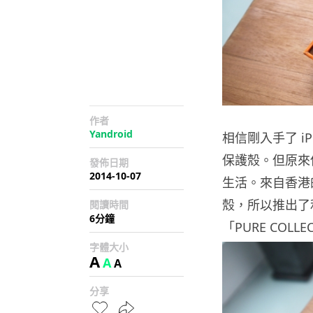
作者
Yandroid
相信剛入手了 iP
保護殼。但原來
發佈日期
2014-10-07
生活。來自香港
殼，所以推出了利用
閱讀時間
6分鐘
「PURE COL
字體大小
A
A
A
分享