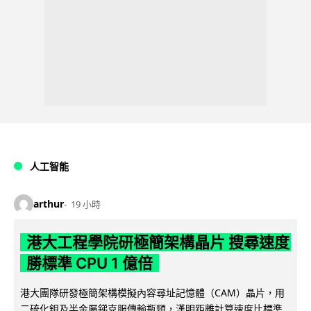
人工智能
arthur
19 小時
港大工程學院研極簡架構晶片 搜尋速度
勝標準 CPU 1 億倍
港大團隊研發極簡架構模擬內容尋址記憶體（CAM）晶片，用
二硫化鉬及半金屬銻克服傳輸瓶頸，漢明距離計算速度比標準