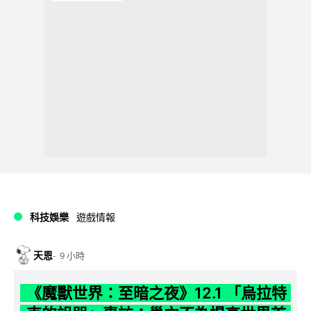
科技娛樂
遊戲情報
天恩
9 小時
《魔獸世界：至暗之夜》12.1 「烏拉特