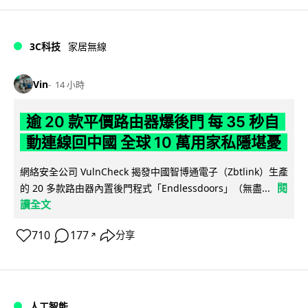
3C科技
家居無線
Vin
14 小時
逾 20 款平價路由器爆後門 每 35 秒自
動連線回中國 全球 10 萬用家私隱堪憂
網絡安全公司 VulnCheck 揭發中國智博通電子（Zbtlink）生產
閱
的 20 多款路由器內置後門程式「Endlessdoors」（無盡...
讀全文
710
177
分享
↗
人工智能