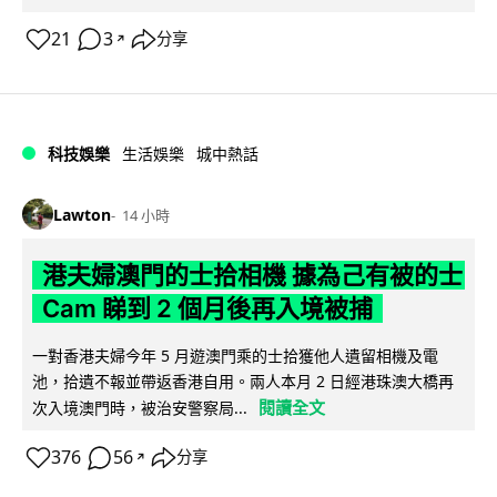
21
3
分享
↗
科技娛樂
生活娛樂
城中熱話
Lawton
14 小時
港夫婦澳門的士拾相機 據為己有被的士
Cam 睇到 2 個月後再入境被捕
一對香港夫婦今年 5 月遊澳門乘的士拾獲他人遺留相機及電
池，拾遺不報並帶返香港自用。兩人本月 2 日經港珠澳大橋再
閱讀全文
次入境澳門時，被治安警察局...
376
56
分享
↗