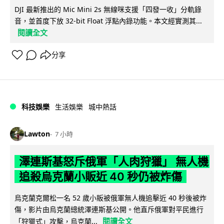
DJI 最新推出的 Mic Mini 2s 無線咪支援「四發一收」分軌錄
音，並首度下放 32-bit Float 浮點內錄功能。本文經實測其...
閱讀全文
分享
科技娛樂
生活娛樂
城中熱話
Lawton
7 小時
澤連斯基怒斥俄軍「人肉狩獵」 無人機
追殺烏克蘭小販近 40 秒仍被炸傷
烏克蘭克爾松一名 52 歲小販被俄軍無人機追擊近 40 秒後被炸
傷，影片由烏克蘭總統澤連斯基公開。他直斥俄軍對平民進行
閱讀全文
「狩獵式」攻擊，烏克蘭...