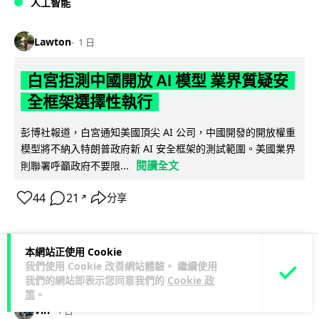
人工智能
Lawton
1 日
白宮拒測中國開放 AI 模型 業界質疑安
全框架選擇性執行
彭博社報道，白宮通知美國頂尖 AI 公司，中國開發的開放權重
模型將不納入特朗普政府新 AI 安全框架的測試範圍。美國業界
閱讀全文
則聯署呼籲政府不要限...
44
21
分享
↗
本網站正使用 Cookie
我們使用 Cookie 改善網站體驗。 繼續使用
人工智能
我們的網站即表示您同意我們的
Cookie 政
策
。
Vin
1 日