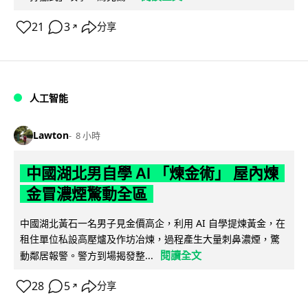
21
3
分享
↗
人工智能
Lawton
8 小時
中國湖北男自學 AI 「煉金術」 屋內煉
金冒濃煙驚動全區
中國湖北黃石一名男子見金價高企，利用 AI 自學提煉黃金，在
租住單位私設高壓爐及作坊冶煉，過程產生大量刺鼻濃煙，驚
閱讀全文
動鄰居報警。警方到場揭發整...
28
5
分享
↗