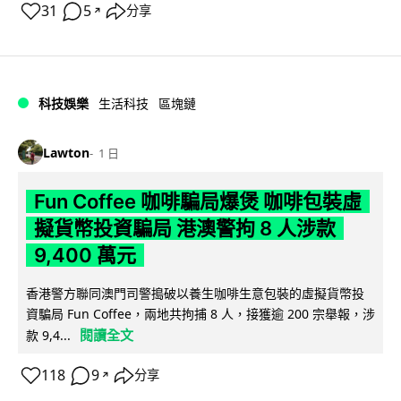
31
5
分享
↗
科技娛樂
生活科技
區塊鏈
Lawton
1 日
Fun Coffee 咖啡騙局爆煲 咖啡包裝虛
擬貨幣投資騙局 港澳警拘 8 人涉款
9,400 萬元
香港警方聯同澳門司警搗破以養生咖啡生意包裝的虛擬貨幣投
資騙局 Fun Coffee，兩地共拘捕 8 人，接獲逾 200 宗舉報，涉
閱讀全文
款 9,4...
118
9
分享
↗