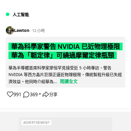
人工智能
Lawton
12 小時
華為科學家警告 NVIDIA 已近物理極限
華為「韜定律」可繞過摩爾定律瓶頸
華為半導體首席科學家廖恒罕見接受近 5 小時專訪，警告
NVIDIA 等西方晶片巨頭正逼近物理極限，傳統製程升級已失經
閱讀全文
濟效益。他同時介紹華為...
991
369
分享
↗
ADVERTISEMENT