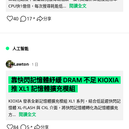
閱讀全文
CPU快1億倍，每次搜尋耗能低...
40
17
分享
↗
人工智能
Lawton
1 日
靠快閃記憶體紓緩 DRAM 不足 KIOXIA
推 XL1 記憶體擴充模組
KIOXIA 發表全新記憶體擴充模組 XL1 系列，結合低延遲快閃記
憶體 XL-FLASH 與 CXL 介面，將快閃記憶體轉化為記憶體擴充
閱讀全文
方...
84
5
分享
↗