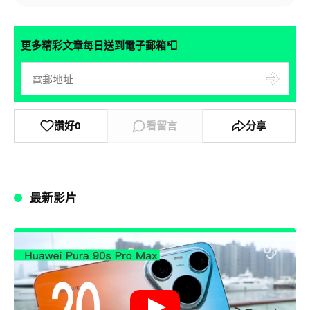
📮
更多精彩文章每日送到電子郵箱
讚好
0
看留言
分享
最新影片