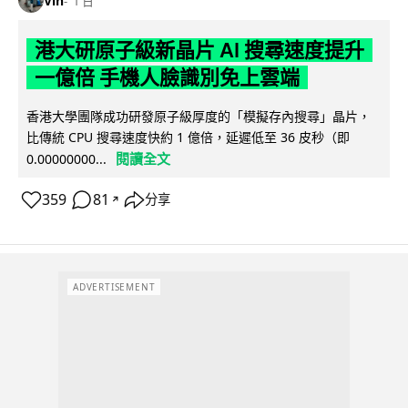
Vin
1 日
港大研原子級新晶片 AI 搜尋速度提升
一億倍 手機人臉識別免上雲端
香港大學團隊成功研發原子級厚度的「模擬存內搜尋」晶片，
比傳統 CPU 搜尋速度快約 1 億倍，延遲低至 36 皮秒（即
閱讀全文
0.00000000...
359
81
分享
↗
ADVERTISEMENT