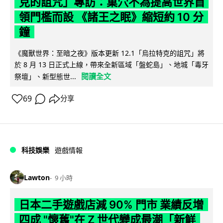
克的詛咒」專訪：巢穴不為提高世界首
領門檻而設 《諸王之眠》縮短約 10 分
鐘
《魔獸世界：至暗之夜》版本更新 12.1「烏拉特克的詛咒」將
於 8 月 13 日正式上線，帶來全新區域「盤蛇島」、地城「毒牙
閱讀全文
祭壇」、新型態世...
69
分享
科技娛樂
遊戲情報
Lawton
9 小時
日本二手遊戲店減 90% 門市 業績反增
四成 "懷舊"在 Z 世代變成最潮「新鮮