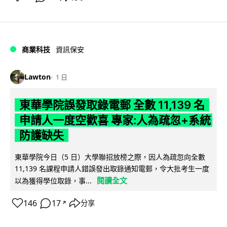
商業科技
資訊保安
Lawton
1 日
東華學院誤發取錄電郵 全數 11,139 名
申請人一度空歡喜 專家:人為疏忽+系統
防護缺失
東華學院今日（5 日）大學聯招放榜之際，因人為疏忽向全數
11,139 名課程申請人錯誤發出取錄通知電郵，令大批考生一度
閱讀全文
以為獲得學位取錄，事...
146
17
分享
↗