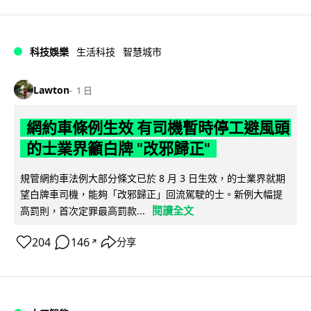
科技娛樂
生活科技
智慧城市
Lawton
1 日
網約車條例生效 有司機暫時停工避風頭
的士業界籲白牌 "改邪歸正"
規管網約車法例大部分條文已於 8 月 3 日生效，的士業界就期
望白牌車司機，能夠「改邪歸正」回流駕駛的士。新例大幅提
閱讀全文
高罰則，首次定罪最高罰款...
204
146
分享
↗