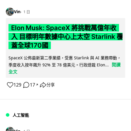
Vin
1 日
Elon Musk: SpaceX 將挑戰萬億年收
入 目標明年數據中心上太空 Starlink 覆
蓋全球170國
SpaceX 公佈最新第二季業績，受惠 Starlink 與 AI 業務帶動，
閱讀
季度收入按年飆升 92% 至 78 億美元。行政總裁 Elon...
全文
129
17
分享
↗
人工智能