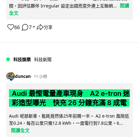
閱讀
間，因評估夥伴 Irregular 設定出錯而意外連上互聯網...
全文
66
7
分享
↗
科技娛樂
科技新聞
duncan
11 小時
Audi 最慳電量產車現身 A2 e-tron 迷
彩造型曝光 快充 26 分鐘充滿 8 成電
Audi 呢部新車，能耗竟然係25年前嘅一半。 A2 e-tron 風阻低
至0.24，每百公里只需12.8 kWh，一度電行到7.8公里。6...
閱讀全文