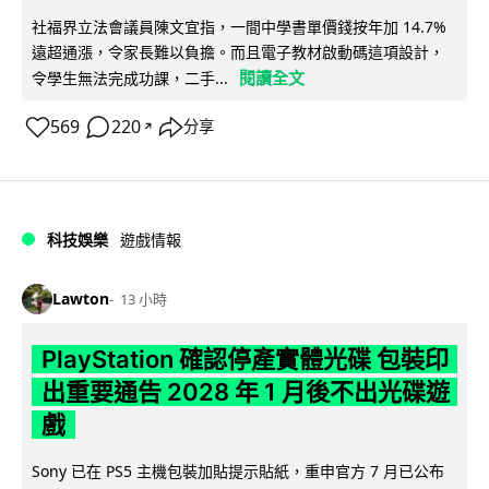
社福界立法會議員陳文宜指，一間中學書單價錢按年加 14.7%
遠超通漲，令家長難以負擔。而且電子教材啟動碼這項設計，
閱讀全文
令學生無法完成功課，二手...
569
220
分享
↗
科技娛樂
遊戲情報
Lawton
13 小時
PlayStation 確認停產實體光碟 包裝印
出重要通告 2028 年 1 月後不出光碟遊
戲
Sony 已在 PS5 主機包裝加貼提示貼紙，重申官方 7 月已公布