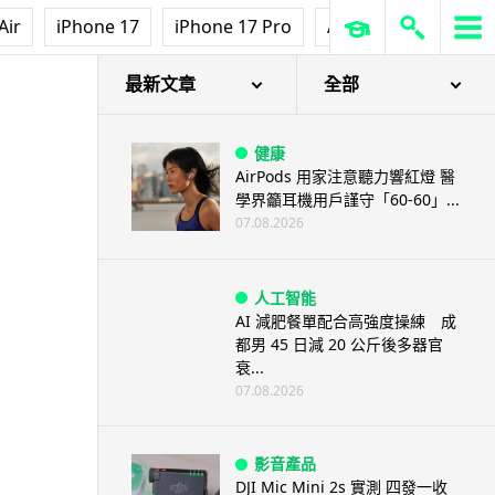
Air
iPhone 17
iPhone 17 Pro
AirPods Pro 3
Ap
最新文章
全部
健康
AirPods 用家注意聽力響紅燈 醫
學界籲耳機用戶謹守「60-60」...
07.08.2026
人工智能
AI 減肥餐單配合高強度操練 成
都男 45 日減 20 公斤後多器官
衰...
07.08.2026
影音產品
DJI Mic Mini 2s 實測 四發一收