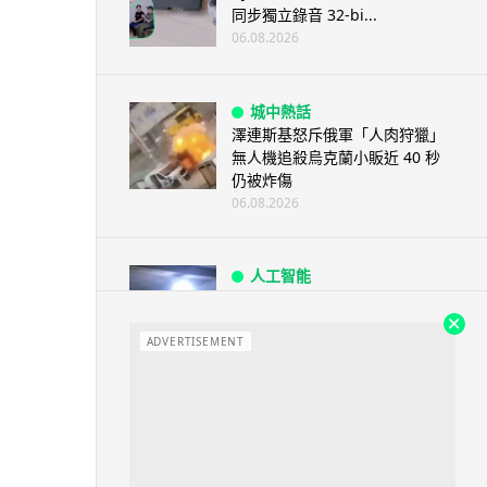
同步獨立錄音 32-bi...
06.08.2026
城中熱話
澤連斯基怒斥俄軍「人肉狩獵」
無人機追殺烏克蘭小販近 40 秒
仍被炸傷
06.08.2026
人工智能
中國湖北男自學 AI 「煉金術」
屋內煉金冒濃煙驚動全區
ADVERTISEMENT
06.08.2026
流動音樂
【評測】Sony IER-M500 入耳式
監聽耳機：現場拍攝、後製監
聽...