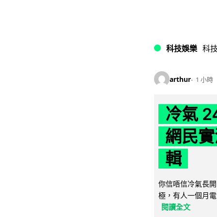
科技娛樂
科
arthur
1 小時
冷氣 
網民實
輯
你信唔信冷氣長開
極，有人一個月電費
閱讀全文