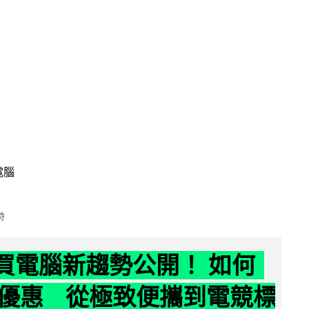
電腦
時
6 買電腦新趨勢公開！ 如何
優惠 從極致便攜到電競標