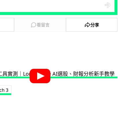
看留言
分享
ch 3