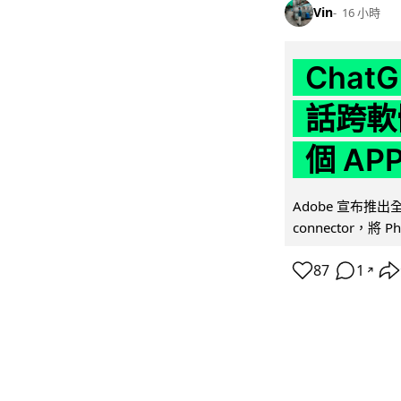
Vin
16 小時
Chat
話跨軟
個 AP
Adobe 宣布推出
connector，將 Ph
87
1
↗