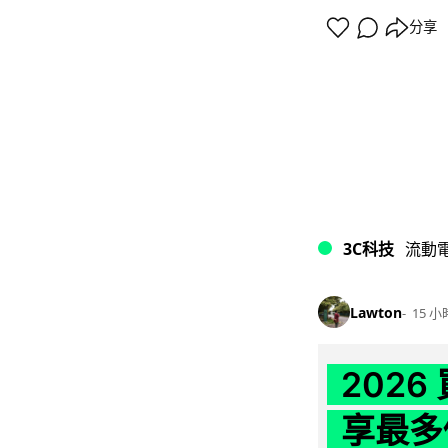
分享
3C科技
流動
Lawton
15 小
202
享最多