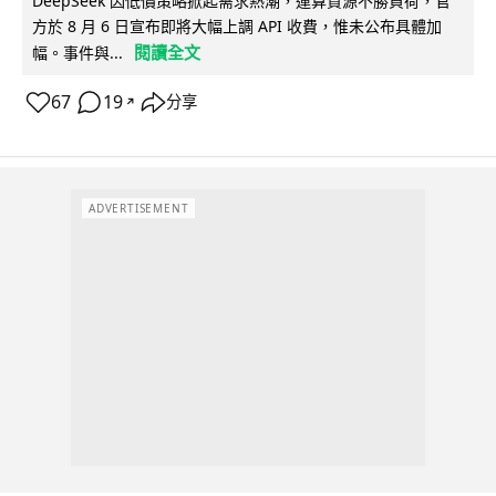
DeepSeek 因低價策略掀起需求熱潮，運算資源不勝負荷，官
方於 8 月 6 日宣布即將大幅上調 API 收費，惟未公布具體加
閱讀全文
幅。事件與...
67
19
分享
↗
ADVERTISEMENT