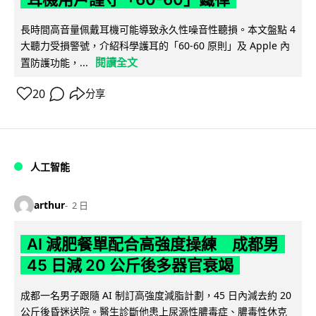
長時間高音量佩戴耳機可能導致永久性噪音性聽損。本文盤點 4
大聽力受損警號，介紹科學護耳的「60-60 原則」及 Apple 內
閱讀全文
置防護功能，...
20
分享
人工智能
arthur
2 日
AI 減肥餐單配合高強度操練 成都男
45 日減 20 公斤後多器官衰竭
成都一名男子跟隨 AI 制訂高強度減脂計劃，45 日內減去約 20
公斤後昏迷送院。醫生診斷他患上尿源性膿毒症、膿毒性休克