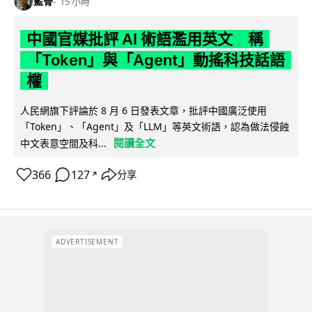
藍骨
15 小時
中國官媒批評 AI 術語濫用英文 稱
「Token」與「Agent」動搖科技話語
權
人民網旗下評論於 8 月 6 日發表文章，批評中國廣泛使用
「Token」、「Agent」及「LLM」等英文術語，認為做法侵蝕
閱讀全文
中文表意空間及科...
366
127
分享
↗
ADVERTISEMENT