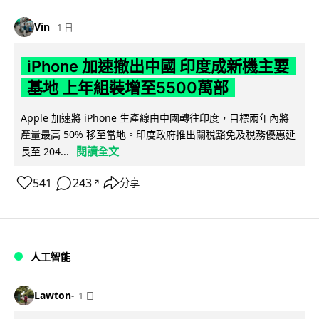
Vin
1 日
iPhone 加速撤出中國 印度成新機主要
基地 上年組裝增至5500萬部
Apple 加速將 iPhone 生產線由中國轉往印度，目標兩年內將
產量最高 50% 移至當地。印度政府推出關稅豁免及稅務優惠延
閱讀全文
長至 204...
541
243
分享
↗
人工智能
Lawton
1 日