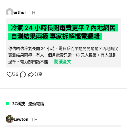
arthur
1 日
冷氣 24 小時長開電費更平？內地網民
自測結果兩極 專家拆解慳電邏輯
你信唔信冷氣長開 24 小時，電費反而平過開開關關？內地網民
實測結果兩極，有人一個月電費只需 118 元人民幣，有人飆到
閱讀全文
過千。電力部門話不能...
36
分享
3C科技
流動電腦
Lawton
1 日