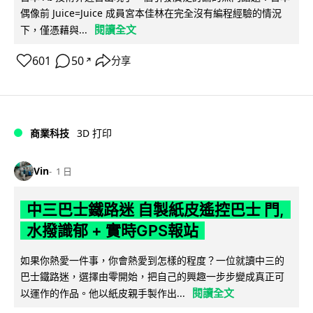
偶像前 Juice=Juice 成員宮本佳林在完全沒有編程經驗的情況
閱讀全文
下，僅憑藉與...
601
50
分享
↗
商業科技
3D 打印
Vin
1 日
中三巴士鐵路迷 自製紙皮遙控巴士 門,
水撥識郁 + 實時GPS報站
如果你熱愛一件事，你會熱愛到怎樣的程度？一位就讀中三的
巴士鐵路迷，選擇由零開始，把自己的興趣一步步變成真正可
閱讀全文
以運作的作品。他以紙皮親手製作出...