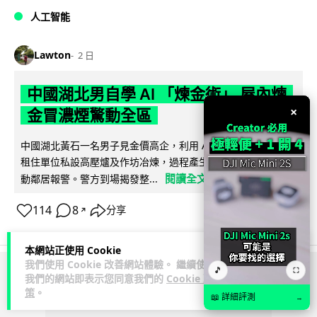
人工智能
Lawton
2 日
中國湖北男自學 AI 「煉金術」 屋內煉
×
金冒濃煙驚動全區
中國湖北黃石一名男子見金價高企，利用 AI 自學提煉黃金，在
租住單位私設高壓爐及作坊冶煉，過程產生大量刺鼻濃煙，驚
閱讀全文
動鄰居報警。警方到場揭發整...
114
8
分享
↗
本網站正使用 Cookie
我們使用 Cookie 改善網站體驗。 繼續使用
🎵
⛶
我們的網站即表示您同意我們的
Cookie 政
ADVERTISEMENT
策
。
📖 詳細評測
→