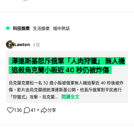
科技娛樂
生活娛樂
城中熱話
Lawton
2 日
澤連斯基怒斥俄軍「人肉狩獵」 無人機
追殺烏克蘭小販近 40 秒仍被炸傷
烏克蘭克爾松一名 52 歲小販被俄軍無人機追擊近 40 秒後被炸
傷，影片由烏克蘭總統澤連斯基公開。他直斥俄軍對平民進行
閱讀全文
「狩獵式」攻擊，烏克蘭...
136
41
分享
↗