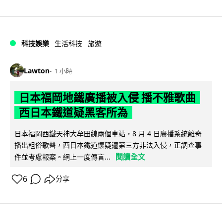
科技娛樂
生活科技
旅遊
Lawton
1 小時
日本福岡地鐵廣播被入侵 播不雅歌曲
西日本鐵道疑黑客所為
日本福岡西鐵天神大牟田線兩個車站，8 月 4 日廣播系統離奇
播出粗俗歌聲，西日本鐵道懷疑遭第三方非法入侵，正調查事
閱讀全文
件並考慮報案。網上一度傳言...
6
分享