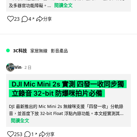
閱讀全文
及多器官功能障礙。...
23
4
分享
↗
3C科技
家居無線
影音產品
Vin
2 日
DJI Mic Mini 2s 實測 四發一收同步獨
立錄音 32-bit 防爆咪拍片必備
DJI 最新推出的 Mic Mini 2s 無線咪支援「四發一收」分軌錄
音，並首度下放 32-bit Float 浮點內錄功能。本文經實測其...
閱讀全文
253
1
分享
↗