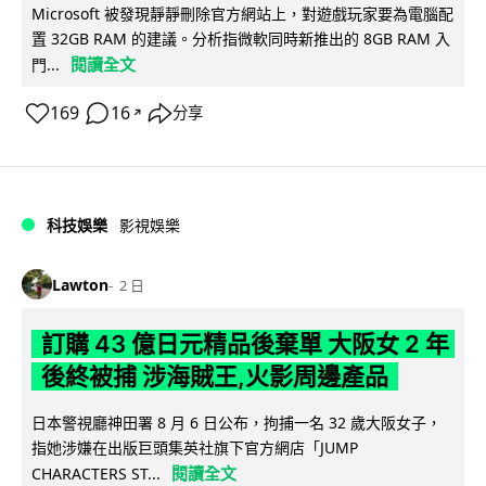
Microsoft 被發現靜靜刪除官方網站上，對遊戲玩家要為電腦配
置 32GB RAM 的建議。分析指微軟同時新推出的 8GB RAM 入
閱讀全文
門...
169
16
分享
↗
科技娛樂
影視娛樂
Lawton
2 日
訂購 43 億日元精品後棄單 大阪女 2 年
後終被捕 涉海賊王,火影周邊產品
日本警視廳神田署 8 月 6 日公布，拘捕一名 32 歲大阪女子，
指她涉嫌在出版巨頭集英社旗下官方網店「JUMP
閱讀全文
CHARACTERS ST...