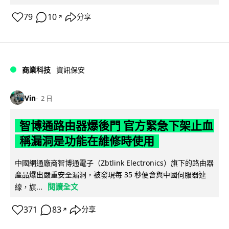
79
10
分享
↗
商業科技
資訊保安
Vin
2 日
智博通路由器爆後門 官方緊急下架止血
稱漏洞是功能在維修時使用
中國網通廠商智博通電子（Zbtlink Electronics）旗下的路由器
產品爆出嚴重安全漏洞，被發現每 35 秒便會與中國伺服器連
閱讀全文
線，旗...
371
83
分享
↗