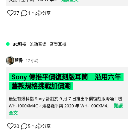
27
1
分享
↗
3C科技
流動音樂
音樂耳機
藍骨
17 小時
Sony 傳推平價復刻版耳筒 沿用六年
舊款規格挑戰加價潮
最近有爆料指 Sony 計劃於 9 月 7 日推出平價復刻版降噪耳機
閱讀
WH-1000XM4C，規格幾乎與 2020 年 WH-1000XM4...
全文
20
5
分享
↗