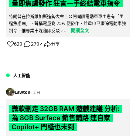
量即焦慮發作 狂言一手終結電車指令
特朗普在拉斯維加斯造勢大會上公開嘲諷電動車車主患有「里
程焦慮病」，聲稱電量剩 75% 便發作，並重申已廢除電動車強
閱讀全文
制令。惟專業車媒隨即反駁，...
629
279
分享
↗
人工智能
Lawton
2 日
微軟刪走 32GB RAM 遊戲建議 分析:
為 8GB Surface 銷售鋪路 連自家
Copilot+ 門檻也未到