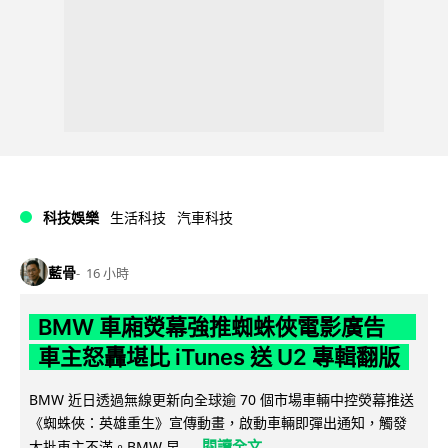
科技娛樂
生活科技
汽車科技
藍骨
16 小時
BMW 車廂熒幕強推蜘蛛俠電影廣告
車主怒轟堪比 iTunes 送 U2 專輯翻版
BMW 近日透過無線更新向全球逾 70 個市場車輛中控熒幕推送
《蜘蛛俠：英雄重生》宣傳動畫，啟動車輛即彈出通知，觸發
閱讀全文
大批車主不滿。BMW 早...