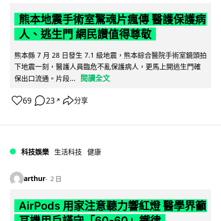
熊本地震手術室驚魂片瘋傳 醫護保護病
人、逃生門 網民讚值得尊敬
熊本縣 7 月 28 日發生 7.1 級地震，熊本綜合醫院手術室鏡頭拍
下地震一刻，醫護人員臨危不亂保護病人，更馬上開逃生門確
閱讀全文
保出口流通。片段...
69
23
分享
↗
科技娛樂
生活科技
健康
arthur
2 日
AirPods 用家注意聽力響紅燈 醫學界籲
耳機用戶謹守「60-60」鐵律