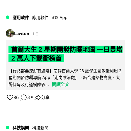
iOS App
應用軟件
應用軟件
Lawton
1 日
首爾大生 2 星期開發防曬地圖 一日暴增
2 萬人下載衝榜首
【行路都要揀好有遮陰】南韓首爾大學 23 歲學生劉敏俊利用 2
星期開發防曬導航 App「走向陰涼處」，結合建築物高度、太
閱讀全文
陽仰角及行道樹陰影...
86
3
分享
↗
科技娛樂
科技新聞