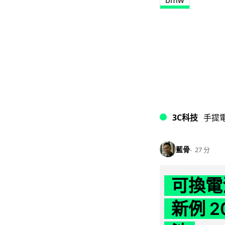
3C科技
手提
藍骨
27 分
可換電
新例 