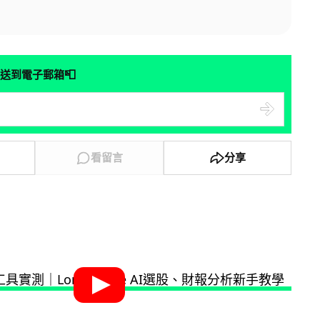
📮
送到電子郵箱
看留言
分享