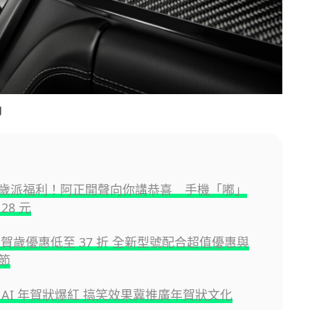
g
歲派福利！阿正開聲向你講恭喜 手機「嘟」
28 元
萌寵賀歲優惠低至 37 折 全新型號配合超值優惠與
節
 AI 年賀狀爆紅 搞笑效果冀推廣年賀狀文化