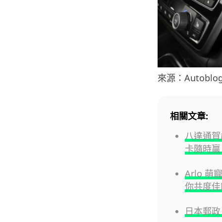
來源：Autoblo
相關文章:
八達通賀
卡隨時贏 
Arlo 
你共度佳
日本郵政