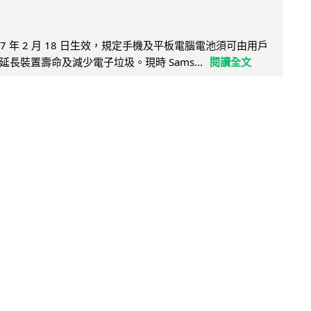
27 年 2 月 18 日生效，規定手機及平板電腦電池須可由用戶
長裝置壽命及減少電子垃圾。現時 Sams...
閱讀全文