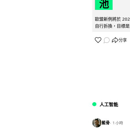
池
歐盟新例將於 20
自行拆換，目標是延
分享
人工智能
藍骨
1 小時