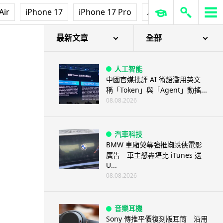
Air
iPhone 17
iPhone 17 Pro
AirPods Pro 3
Ap
最新文章
全部
人工智能
中國官媒批評 AI 術語濫用英文
稱「Token」與「Agent」動搖...
08.08.2026
汽車科技
BMW 車廂熒幕強推蜘蛛俠電影
廣告 車主怒轟堪比 iTunes 送
U...
08.08.2026
音樂耳機
Sony 傳推平價復刻版耳筒 沿用