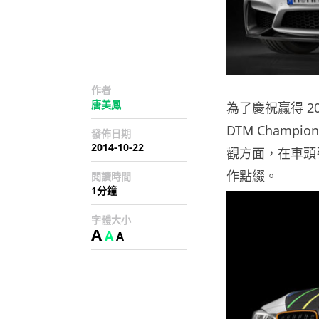
作者
唐美鳳
為了慶祝贏得 20
DTM Champi
發佈日期
2014-10-22
觀方面，在車頭
作點綴。
閱讀時間
1分鐘
字體大小
A
A
A