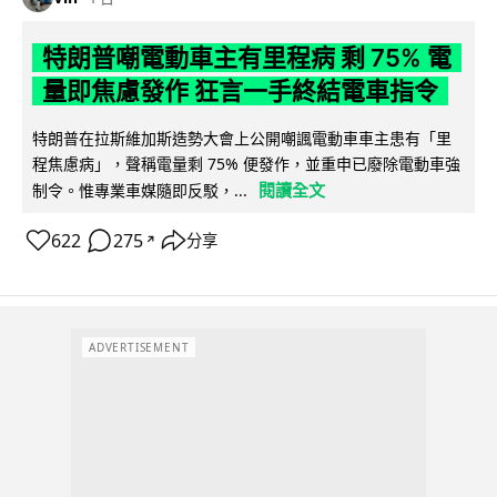
特朗普嘲電動車主有里程病 剩 75% 電
量即焦慮發作 狂言一手終結電車指令
特朗普在拉斯維加斯造勢大會上公開嘲諷電動車車主患有「里
程焦慮病」，聲稱電量剩 75% 便發作，並重申已廢除電動車強
閱讀全文
制令。惟專業車媒隨即反駁，...
622
275
分享
↗
ADVERTISEMENT