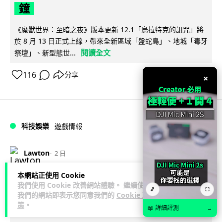
鐘
《魔獸世界：至暗之夜》版本更新 12.1「烏拉特克的詛咒」將
於 8 月 13 日正式上線，帶來全新區域「盤蛇島」、地城「毒牙
閱讀全文
祭壇」、新型態世...
116
分享
×
科技娛樂
遊戲情報
Lawton
2 日
本網站正使用 Cookie
日本二手遊戲店減 90% 門市 業績反增
我們使用 Cookie 改善網站體驗。 繼續使用
🎵
⛶
四成 "懷舊"在 Z 世代變成最潮「新鮮
我們的網站即表示您同意我們的
Cookie 政
策
。
感」
📖 詳細評測
→