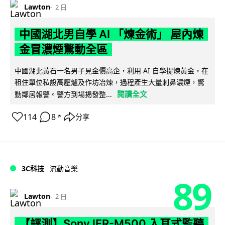
Lawton
2 日
中國湖北男自學 AI 「煉金術」 屋內煉
金冒濃煙驚動全區
中國湖北黃石一名男子見金價高企，利用 AI 自學提煉黃金，在
租住單位私設高壓爐及作坊冶煉，過程產生大量刺鼻濃煙，驚
閱讀全文
動鄰居報警。警方到場揭發整...
114
8
分享
↗
3C科技
流動音樂
89
Lawton
2 日
【評測】Sony IER-M500 入耳式監聽