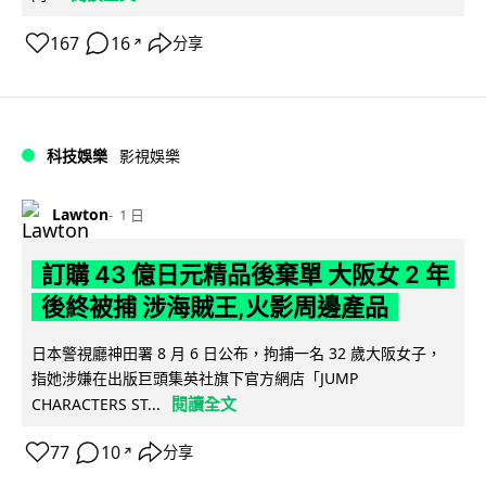
167
16
分享
↗
科技娛樂
影視娛樂
Lawton
1 日
訂購 43 億日元精品後棄單 大阪女 2 年
後終被捕 涉海賊王,火影周邊產品
日本警視廳神田署 8 月 6 日公布，拘捕一名 32 歲大阪女子，
指她涉嫌在出版巨頭集英社旗下官方網店「JUMP
閱讀全文
CHARACTERS ST...
77
10
分享
↗