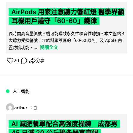
AirPods 用家注意聽力響紅燈 醫學界籲
耳機用戶謹守「60-60」鐵律
長時間高音量佩戴耳機可能導致永久性噪音性聽損。本文盤點 4
大聽力受損警號，介紹科學護耳的「60-60 原則」及 Apple 內
閱讀全文
置防護功能，...
20
分享
人工智能
arthur
2 日
AI 減肥餐單配合高強度操練 成都男
45 日減 20 公斤後多器官衰竭