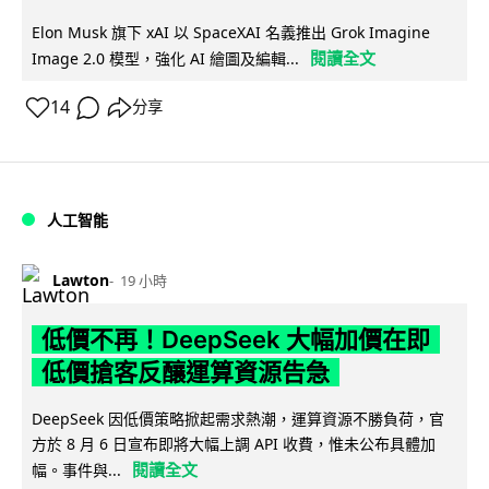
Elon Musk 旗下 xAI 以 SpaceXAI 名義推出 Grok Imagine
閱讀全文
Image 2.0 模型，強化 AI 繪圖及編輯...
14
分享
人工智能
Lawton
19 小時
低價不再！DeepSeek 大幅加價在即
低價搶客反釀運算資源告急
DeepSeek 因低價策略掀起需求熱潮，運算資源不勝負荷，官
方於 8 月 6 日宣布即將大幅上調 API 收費，惟未公布具體加
閱讀全文
幅。事件與...