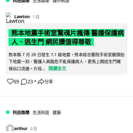
科技娛樂
生活娛樂
城中熱話
Lawton
1 日
熊本地震手術室驚魂片瘋傳 醫護保護病
人、逃生門 網民讚值得尊敬
熊本縣 7 月 28 日發生 7.1 級地震，熊本綜合醫院手術室鏡頭拍
下地震一刻，醫護人員臨危不亂保護病人，更馬上開逃生門確
閱讀全文
保出口流通。片段...
69
23
分享
↗
科技娛樂
生活科技
健康
arthur
2 日