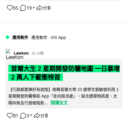
65
19
分享
↗
iOS App
應用軟件
應用軟件
Lawton
22 小時
首爾大生 2 星期開發防曬地圖 一日暴增
2 萬人下載衝榜首
【行路都要揀好有遮陰】南韓首爾大學 23 歲學生劉敏俊利用 2
星期開發防曬導航 App「走向陰涼處」，結合建築物高度、太
閱讀全文
陽仰角及行道樹陰影...
81
3
分享
↗