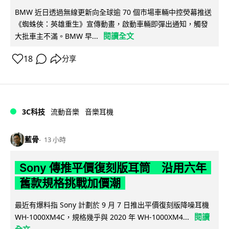
BMW 近日透過無線更新向全球逾 70 個市場車輛中控熒幕推送
《蜘蛛俠：英雄重生》宣傳動畫，啟動車輛即彈出通知，觸發
閱讀全文
大批車主不滿。BMW 早...
18
分享
3C科技
流動音樂
音樂耳機
藍骨
13 小時
Sony 傳推平價復刻版耳筒 沿用六年
舊款規格挑戰加價潮
最近有爆料指 Sony 計劃於 9 月 7 日推出平價復刻版降噪耳機
閱讀
WH-1000XM4C，規格幾乎與 2020 年 WH-1000XM4...
全文