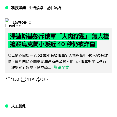
科技娛樂
生活娛樂
城中熱話
Lawton
2 日
澤連斯基怒斥俄軍「人肉狩獵」 無人機
追殺烏克蘭小販近 40 秒仍被炸傷
烏克蘭克爾松一名 52 歲小販被俄軍無人機追擊近 40 秒後被炸
傷，影片由烏克蘭總統澤連斯基公開。他直斥俄軍對平民進行
閱讀全文
「狩獵式」攻擊，烏克蘭...
133
41
分享
↗
人工智能