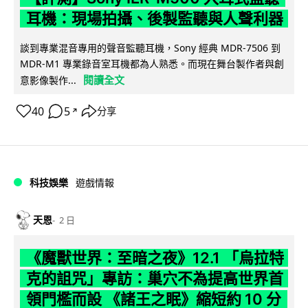
耳機：現場拍攝、後製監聽與人聲利器
談到專業混音專用的聲音監聽耳機，Sony 經典 MDR-7506 到
MDR-M1 專業錄音室耳機都為人熟悉。而現在舞台製作者與創
閱讀全文
意影像製作...
40
5
分享
↗
科技娛樂
遊戲情報
天恩
2 日
《魔獸世界：至暗之夜》12.1 「烏拉特
克的詛咒」專訪：巢穴不為提高世界首
領門檻而設 《諸王之眠》縮短約 10 分