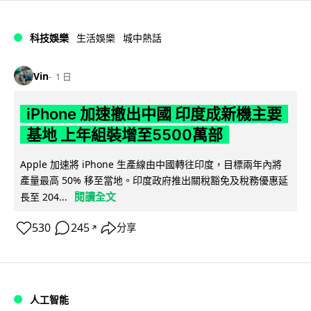
科技娛樂
生活娛樂
城中熱話
Vin
1 日
iPhone 加速撤出中國 印度成新機主要
基地 上年組裝增至5500萬部
Apple 加速將 iPhone 生產線由中國轉往印度，目標兩年內將
產量最高 50% 移至當地。印度政府推出關稅豁免及稅務優惠延
閱讀全文
長至 204...
530
245
分享
↗
人工智能