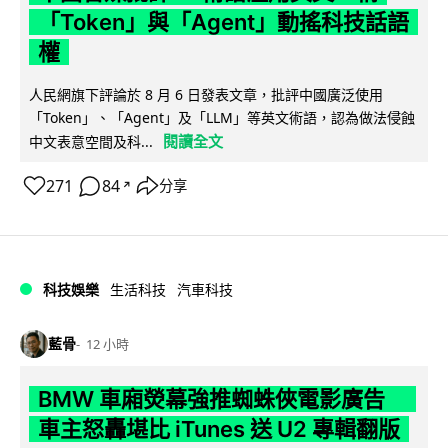
「Token」與「Agent」動搖科技話語
權
人民網旗下評論於 8 月 6 日發表文章，批評中國廣泛使用
「Token」、「Agent」及「LLM」等英文術語，認為做法侵蝕
閱讀全文
中文表意空間及科...
271
84
分享
↗
科技娛樂
生活科技
汽車科技
藍骨
12 小時
BMW 車廂熒幕強推蜘蛛俠電影廣告
車主怒轟堪比 iTunes 送 U2 專輯翻版