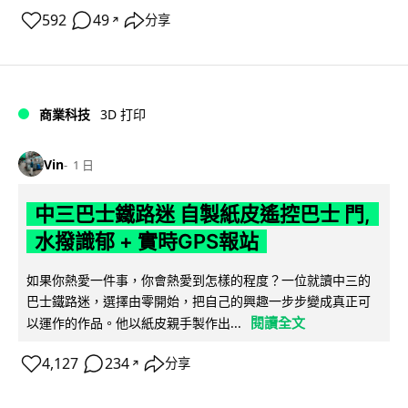
592
49
分享
↗
商業科技
3D 打印
Vin
1 日
中三巴士鐵路迷 自製紙皮遙控巴士 門,
水撥識郁 + 實時GPS報站
如果你熱愛一件事，你會熱愛到怎樣的程度？一位就讀中三的
巴士鐵路迷，選擇由零開始，把自己的興趣一步步變成真正可
閱讀全文
以運作的作品。他以紙皮親手製作出...
4,127
234
分享
↗