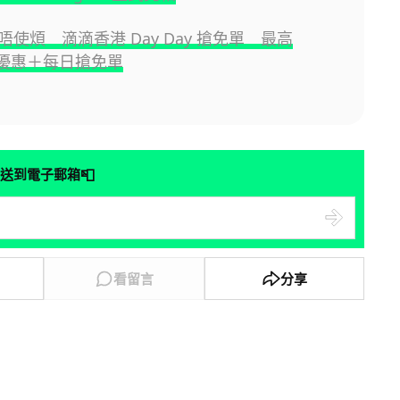
使煩 滴滴香港 Day Day 搶免單 最高
0 優惠＋每日搶免單
📮
送到電子郵箱
看留言
分享