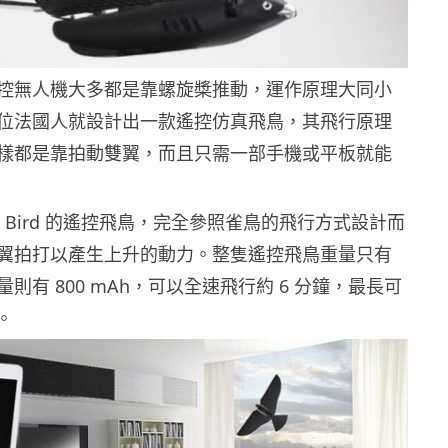
控無人機大多都是靠螺旋槳推動，運作原理大同小
位法國人就設計出一款遙控仿真飛鳥，其飛行原理
樣都是靠拍動雙翼，而且只需一部手機或平板就能
nic Bird 的遙控飛鳥，完全參照雀鳥的飛行方式設計而
翼拍打以產生上升的動力。整隻遙控飛鳥重量只有
量則有 800 mAh，可以全速飛行約 6 分鐘，最長可
。