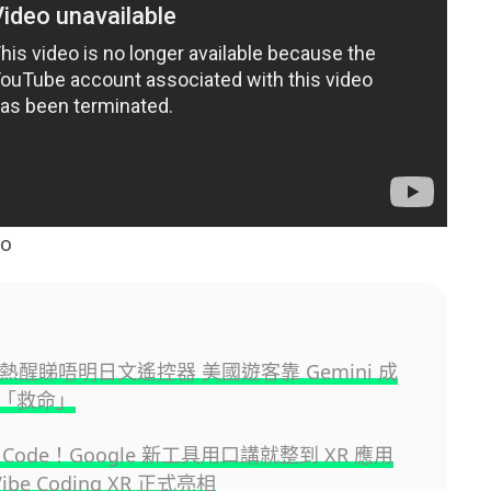
o
點熱醒睇唔明日文遙控器 美國遊客靠 Gemini 成
「救命」
Code！Google 新工具用口講就整到 XR 應用
Vibe Coding XR 正式亮相