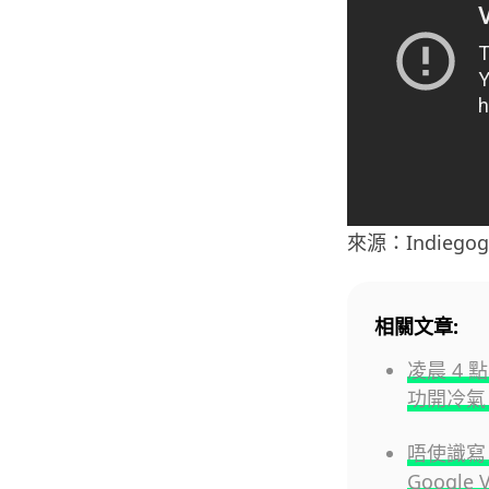
來源：Indiegog
相關文章:
凌晨 4 
功開冷氣
唔使識寫 
Google 